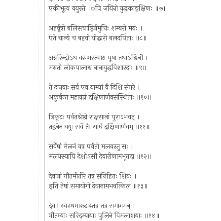
एकीभूत्व ययुस्ते ।़पि जयिनो युद्धकाङ्‌क्षिणः ॥७॥
अहर्वृत्रो बलिस्त्वाष्ट्रिर्नमुचिः शम्बरो मयः ।
एते चान्ये च बहवो योद्धारो बलदर्पिताः ॥८॥
अग्नरिन्द्रोऽथ वरुणस्त्वष्टा पूषा तथाऽश्विनौ ।
मरुतो लोकपालाश्च नानायुद्धविशारदाः ॥९॥
ते दानवाः सर्व एव याम्यां वै दिशि संगरे ।
अकुर्वन्त महायत्नं दक्षिणार्णवसंस्थिताः ॥१०॥
त्रिकूटः पर्वतश्रेष्ठो राक्षसानां पुराऽभवत् ।
तद्वनेन ययुः सर्वे तैः सार्धं दक्षिणार्णवम् ॥११॥
सर्वेषां मेलनं यत्र पर्वतो मलयस्तु सः ।
मलयस्यापि देशोऽसौ देवारीणामभूत्तदा ॥१२॥
देवानां गौतमीतीरे तत्र संनिहितः शिवः ।
इति तेषां समायोगो देवानामभवत्किल ॥१३॥
देवाः स्वरथमारूढास्तत्र तत्र समागमन् ।
गौतम्याः सरिदम्बायाः पुलिने विमलाशयाः ॥१४॥