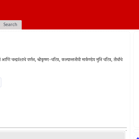
Search
आणि चन्द्रवंशाचे वर्णन, श्रीकृष्ण-चरित्र, कल्पान्तजीवी मार्कण्डेय मुनि चरित्र, तीर्थांचे