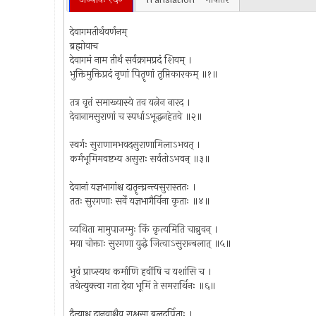
देवागमतीर्थवर्णनम्
ब्रह्मोवाच
देवागमं नाम तीर्थं सर्वक्रामप्रदं शिवम् ।
भुक्तिमुक्तिप्रदं नृणां पितॄणां तृप्तिकारकम् ॥१॥
तत्र वृत्तं समाख्यास्ये तव यत्नेन नारद ।
देवानामसुराणां च स्पर्धाऽभूद्धनहेतवे ॥२॥
स्वर्गः सुराणामभवदसुराणामिलाऽभवत् ।
कर्मभूमिमवष्टभ्य असुराः सर्वतोऽभवन् ॥३॥
देवानां यज्ञभागांश्च दातॄन्घ्नन्त्यसुरास्ततः ।
ततः सुरगणाः सर्वे यज्ञभागैर्विना कृताः ॥४॥
व्यथिता मामुपाजग्मुः किं कृत्यमिति चाब्रुवन् ।
मया चोक्ताः सुरगणा युद्धे जित्वाऽसुरान्बलात् ॥५॥
भुवं प्राप्स्यथ कर्माणि हवींषि च यशांसि च ।
तथेत्युक्त्वा गता देवा भूमिं ते समरार्थिनः ॥६॥
दैत्याश्च दानवाश्चैव राक्षसा बलदर्पिताः ।