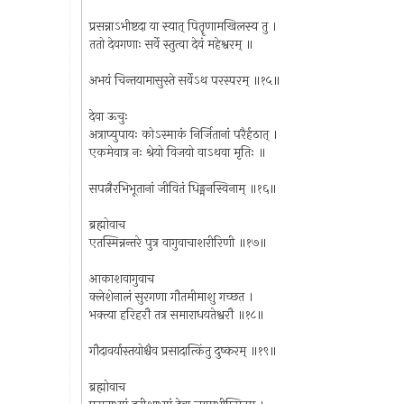
प्रसन्नाऽभीष्टदा या स्यात् पितॄणामखिलस्य तु ।
ततो देवगणाः सर्वे स्तुत्वा देवं महेश्वरम् ॥
अभयं चिन्तयामासुस्ते सर्वेऽथ परस्परम् ॥१५॥
देवा ऊचुः
अत्राप्युपायः कोऽस्माकं निर्जितानां परैर्हठात् ।
एकमेवात्र नः श्रेयो विजयो वाऽथवा मृतिः ॥
सपत्नैरभिभूतानां जीवितं धिङ्मनस्विनाम् ॥१६॥
ब्रह्मोवाच
एतस्मिन्नन्तरे पुत्र वागुवाचाशरीरिणी ॥१७॥
आकाशवागुवाच
क्लेशेनालं सुरगणा गौतमीमाशु गच्छत ।
भक्त्या हरिहरौ तत्र समाराधयतेश्वरौ ॥१८॥
गौदावर्यास्तयोश्चैव प्रसादात्किंतु दुष्करम् ॥१९॥
ब्रह्मोवाच