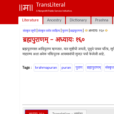
TransLiteral
A Nonprofit Public Service Initiative.
Literature
Ancestry
Dictionary
Prashna
|
|
|
|
अध्यायः १६०
संस्कृत सूची
संस्कृत स्तोत्र साहित्य
पुराण
ब्रह्मपुराणम्
ब्रह्मपुराणम् - अध्यायः १६०
ब्रह्मपुराणास आदिपुराण म्हणतात. यात सृष्टीची उत्पती, पृथुचे पावन चरित्र, सूर्य 
माहात्म्य अशा अनेक भक्तिपुरक आख्यानांची सुन्दर चर्चा केलेली आहे.
Tags
:
brahmapuran
puran
पुराण
ब्रह्मपुराणम्
संस्कृत
अध्यायः १६०
Translation - भाषांतर