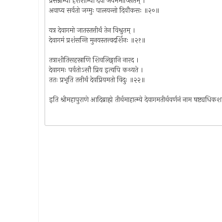
प्रसन्नाभ्यां हरीशाभ्यां देवा जयमभीप्सितम् ।
अवाप्य सर्वतो जग्मुः पालयन्तो दिवौकसः ॥२०॥
यत्र देवागमो जातस्तत्तीर्थं तेन विश्रुतम् ।
देवागमं प्रशंसन्ति मुनयस्तत्त्वदर्शिनः ॥२१॥
तत्राशीतिसहस्राणि शिवलिङ्गानि नारद ।
देवागमः पर्वतोऽसौ प्रिय इत्यपि कथ्यते ।
ततः प्रभृति तत्तीर्थं देवप्रियमतो विदुः ॥२२॥
इति श्रीमहापुराणे आदिब्राह्मे तीर्थमाहात्म्ये देवागमतीर्थवर्णनं नाम षष्ट्