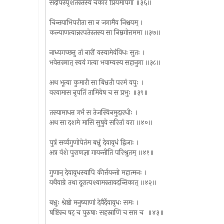
सदोपस्पृशतस्तस्य चकार प्रियमापगा ॥३६॥
चिन्तयाभिपरीता सा न जगामैव निश्चयम् ।
कल्याणत्वान्नरपतेस्तस्य सा निम्नगोत्तममा ॥३७॥
नाध्यगच्छत्तु तां नारीं यस्यामेवंविधः सुतः ।
भवेत्तस्मात् स्वयं गत्वा भवाम्यस्य सहानुगा ॥३८॥
अथ भूत्वा कुमारी सा बिभ्रती परमं वपुः ।
वरयामास नृपतिं तामियेष च स प्रभुः ॥३९॥
तस्यामाधत्त गर्भं स तेजस्विनमुदारधीः ।
अथ सा दशमे मासि सुषुवे सरितां वरा ॥४०॥
पुत्रं सर्व्वगुणोपेतंम बभ्रुं देवावृधं द्विजाः ।
अत्र वंशे पुराणज्ञा गायन्तीति परिश्रुतम् ॥४१॥
गुणान् देवावृधस्यापि कीर्त्तयन्तो महात्मनः ।
यथैवाग्रे तथा दूरात्पश्यामस्तावदन्तिकात् ॥४२॥
बभ्रुः श्रेष्ठो मनुष्याणां देवैर्देवावृधः समः ।
षष्टिस्च षट् च पुरुषाः सहस्राणि च सप्त च ॥४३॥