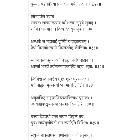
युज्यते परमप्रीत्या प्रजावांश्च भवेत् सदा । १५.२९॥
लोमहर्षण उवाच
सत्त्वतः सत्त्वसम्पन्नान् कौशल्या सुषुवे सुतान् ।
भागिनं भजमानं च दिव्यं देवावृधं नृपम् ॥३० ।
अन्धकं च महाबाहुं वृष्णिं च यदुनन्दनम् ।
तेषां विसर्गाश्चत्वारो विस्तरेणेह कीर्त्तिताः ॥३१॥
भजमानस्य सृञ्जय्यौ ब३ह्यकाथोपबाह्यका ।
आस्तां भार्य्ये तयोस्तस्माज्जज्ञिरे बहवः सुताः ॥३२॥
क्रिमिश्च क्रमणश्चैव धृष्टः शूरः पुरञ्जयः ।
एते बाह्यकमृञ्जय्यां भजमानाद्विजज्ञिरे ॥३३॥
अयुताजित् सहस्राजिच्छताजित्त्वथ दासकः ।
उपबाह्यकसृञ्जय्यां भजमानद्विजज्ञिरे ॥३४॥
यज्वा देवावृधो राजा चचार विपुलं तपः ।
पुत्रः सर्व्वगुणोपेतो मम स्यादिति निश्चितः ॥३५॥
संयुज्यमानस्तपसा पर्णाशाया जलं स्पृशन् ।