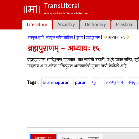
TransLiteral
A Nonprofit Public Service Initiative.
Literature
Ancestry
Dictionary
Prashna
|
|
|
|
अध्यायः १५
संस्कृत सूची
संस्कृत स्तोत्र साहित्य
पुराण
ब्रह्मपुराणम्
ब्रह्मपुराणम् - अध्यायः १५
ब्रह्मपुराणास आदिपुराण म्हणतात. यात सृष्टीची उत्पती, पृथुचे पावन चरित्र, सूर्य 
माहात्म्य अशा अनेक भक्तिपुरक आख्यानांची सुन्दर चर्चा केलेली आहे.
Tags
:
brahmapuran
puran
पुराण
ब्रह्मपुराणम्
संस्कृत
अध्यायः १५
Translation - भाषांतर