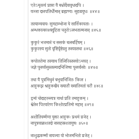
एतेऽमृतत्वं प्राप्ता वै बभ्रोर्देवावृधादपि ।
यज्जा दानपतिर्धीमान् ब्रह्मण्यः सुदृढायुधः ॥४४॥
तस्यान्ववायः सुमहान्भोजा ये सार्त्तिकावताः ।
अन्धकात्काश्यदुहिता चतुरोऽलभतात्मजान् ॥४५॥
कुकुरं भजमानं च ससकं बलबर्हिषम् ।
कुकुरस्य सुतो वृष्टिर्वृष्टेस्तु तनयस्तथा ॥४६॥
कपोतरोमा तस्याथ तिलिरिस्तनयोऽभवत् ।
जज्ञे पुनर्व्वसुस्तस्मादभिजिच्च पुनर्व्वसोः ॥४७॥
तथा वै पुत्रमिथुनं बभूवाभिजितः किल ।
आहुकझ श्राहुकश्चैव ख्यातौ ख्यातिमतां वरौ ॥४८॥
इमां चोदाहरन्त्यत्र गाथां प्रति तमाहुकम् ।
श्वेतेन पिरवारेण किशोरप्रतिमो महान् ॥४९॥
अशीतिवर्म्मणा युक्ता आहुकः प्रथमं व्रजेत् ।
नापुत्रवान्नाशतदो नासहस्रशतायुषः ॥५०॥
नाशुद्धकर्म्मा नायज्वा यो भोजमभितो व्रजेत् ।