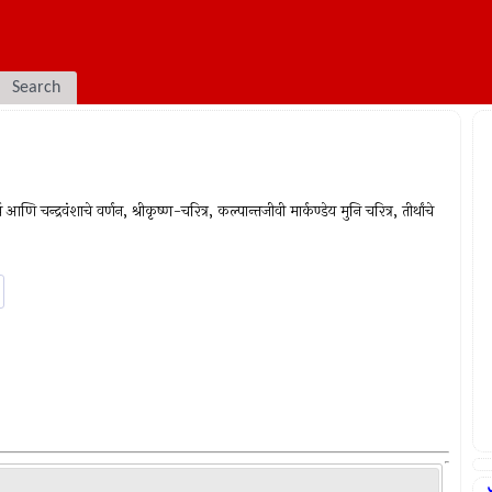
Search
आणि चन्द्रवंशाचे वर्णन, श्रीकृष्ण-चरित्र, कल्पान्तजीवी मार्कण्डेय मुनि चरित्र, तीर्थांचे