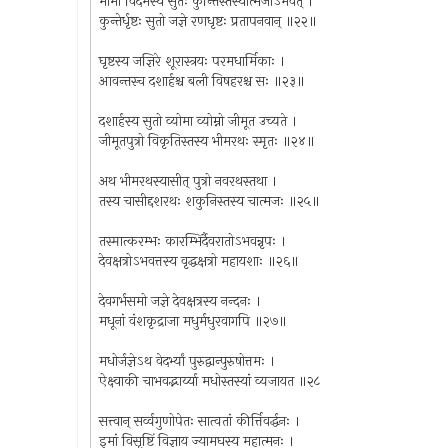
भीमो विदर्भस्य सुतः कुन्तिस्तस्यात्मजोऽभवत् ।
कुन्तेर्धृष्टः सुतो जज्ञे रणधृष्टः प्रतापनवान् ॥२२॥
घृष्टस्य जज्ञिरे शूरास्त्रयः परमधार्मिकाः ।
आवन्तस्च दशार्हश्च बली विषहरश्च सः ॥२३॥
दशार्हस्य सुतो व्योमा व्योम्नो जीमूत उच्यते ।
जीमूतपुत्रो विकृतिस्तस्य भीमरथः स्मृतः ॥२४॥
अथ भीमरथस्यासीत् पुत्रो नवरथस्तथा ।
तस्य चासीद्दशरथः शकुनिस्तस्य चात्मजः ॥२५॥
तस्मात्करम्भः कारम्भिर्दैवरातोऽभवन्नृपः ।
देवक्षत्रोऽभवत्तस्य वृद्धक्षत्रो महायशाः ॥२६॥
देवगर्भसमो जज्ञे देवक्षत्रस्य नन्दनः ।
मधूनां वंशकृद्राजा मधुर्मधुरवागपि ॥२७॥
मधोर्जज्ञेऽथ वेदर्भ्यां पुरुद्वान्पुरुषोत्तमः ।
ऐक्ष्वाकी चाभवद्भार्य्या मधोस्तस्यां व्यजायत ॥२८
सत्त्वान् सर्व्वगुणोपेतः सात्वतां कीर्त्तिवर्द्धनः ।
इमां विसृष्टिं विज्ञाय ज्यामघस्य महात्मनः ।