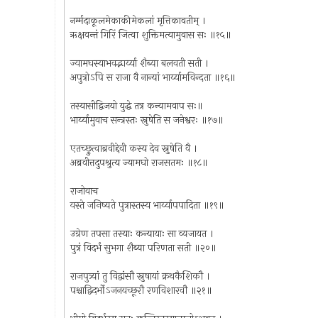
नर्म्मदाकूलमेकाकीमेकलां मृत्तिकावतीम् ।
ऋक्षवन्तं गिरिं जित्वा शुक्तिमत्यामुवास सः ॥१५॥
ज्यामघस्याभवद्भार्य्या शैब्या बलवती सती ।
अपुत्रोऽपि स राजा वै नान्यां भार्य्यामविन्दता ॥१६॥
तस्यासीद्विजयो युद्धे तत्र कन्यामवाप सः॥
भार्य्यामुवाच सन्त्रस्तः स्नुषेति स जनेश्वरः ॥१७॥
एतच्छ्रुत्वाब्रवीद्देवी कस्य देव स्नुषेति वै ।
अब्रवीत्तदुपश्रुत्य ज्यामघो राजसतमः ॥१८॥
राजोवाच
यस्ते जनिष्यते पुत्रास्तस्य भार्य्यापपादिता ॥१९॥
उग्रेण तपसा तस्याः कन्यायाः सा व्यजायत ।
पुत्रं विदर्भं सुभगा शैब्या परिणता सती ॥२०॥
राजपुत्र्यां तु विद्वांसौ स्नुषायां क्रथकैशिकौ ।
पश्चाद्विदर्भोऽजनयच्छूरौ रणविशारवौ ॥२१॥