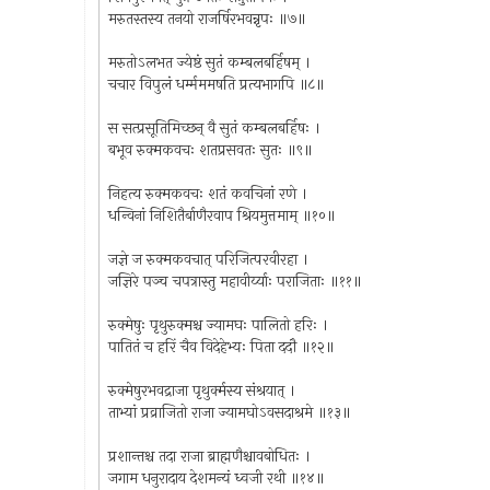
मरुतस्तस्य तनयो राजर्षिरभवन्नृपः ॥७॥
मरुतोऽलभत ज्येष्ठं सुतं कम्बलबर्हिषम् ।
चचार विपुलं धर्म्मममषति प्रत्यभागपि ॥८॥
स सत्प्रसूतिमिच्छन् वै सुतं कम्बलबर्हिषः ।
बभूव रुक्मकवचः शतप्रसवतः सुतः ॥९॥
निहत्य रुक्मकवचः शतं कवचिनां रणे ।
धन्विनां निशितैर्बाणैरवाप श्रियमुत्तमाम् ॥१०॥
जज्ञे ज रुक्मकवचात् परिजित्परवीरहा ।
जज्ञिरे पञ्च चपत्रास्तु महावीर्य्याः पराजिताः ॥११॥
रुक्मेषुः पृथुरुक्मश्च ज्यामघः पालितो हरिः ।
पातितं च हरिं चैव विदेहेभ्यः पिता ददौ ॥१२॥
रुक्मेषुरभवद्राजा पृथुर्क्मस्य संश्रयात् ।
ताभ्यां प्रव्राजितो राजा ज्यामघोऽवसदाश्रमे ॥१३॥
प्रशान्तश्च तदा राजा ब्राह्मणैश्चावबोधितः ।
जगाम धनुरादाय देशमन्यं ध्वजी रथी ॥१४॥