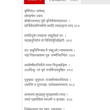
वृष्णिवंश-वर्णनम्
लोमहर्षण उवाच
क्रोष्टोरथाभवत् पुत्रो वृजिनीवान्महायशाः ।
वार्जिनीवतमिच्छन्ति स्वाहिं स्वाहाकृतां वरम् ॥१॥
स्वाहिपुत्रोऽभवद्राजा उषद्गुर्वदतां वरः ।
महाक्रतुभिरीजे यो विविधैर्भूरिदक्षिणैः ॥२॥
ततः प्रसूतिमिच्छन् वै उषद्गुःसोऽग्य्रमात्मजम् ।
जज्ञे चित्ररथस्तस्य पुत्रः कर्म्मभिरन्वितः ॥३॥
आसीच्चैत्ररथिर्वोरो यज्वा विपुलदक्षिमः ।
शशविन्दुः परं वृत्तं राजर्षिणामनुष्ठितः ॥४॥
पृथुश्रवाः पृथुयशाः राजासीच्छाशविन्दवः ।
शंसन्ति च पुराणज्ञाः पार्थश्रवसमन्तरम् ॥५॥
अन्तरस्य सुथज्ञस्तु सुयज्ञतनयोऽभवत् ।
उषतो यज्ञमखिलं स्वधर्म्मे च कृतादरः ॥६॥
शिनेयुरभवत् पुत्र उषतः शत्रुतापनः ।