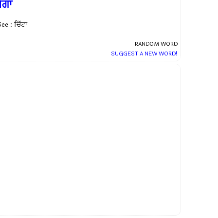
ੱਗਾ
ee : ਚਿੱਟਾ
RANDOM WORD
SUGGEST A NEW WORD!