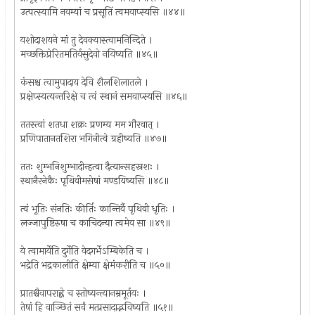
उत्पत्स्यामि नवम्यां च प्रसूतिं त्वमवाप्स्यसि ॥४४॥
यशोदाशयने मां तु देवक्यास्त्वामनिन्दिते ।
मच्छक्तिप्रेरितमतिर्वसुदेवो नयिष्यति ॥४५॥
कंसश्च त्वामुपादाय देवि शैलशिलातले ।
प्रक्षेप्स्यत्यन्तरिक्षे च त्वं स्थानं समवाप्स्यसि ॥४६॥
ततस्त्वां शतधा शक्रः प्रणम्य मम गौरवात् ।
प्रणिपातानतशिरा भगिनीत्वे ग्रहीष्यति ॥४७॥
ततः शुम्भनिशुम्भादीन्हत्वा दैत्यान्सहस्रशः ।
स्थानैरनेकैः पृथिवीमसेषां मण्डयिष्यसि ॥४८॥
त्वं भूतिः संनतिः कीर्तिः कान्तिर्वै पृथिवी धृतिः ।
लज्जापुष्टिरुषा च काचिदन्या त्वमेव सा ॥४९॥
ये त्वामार्येति दुर्गेति वेदगर्भेऽम्बिकेति च ।
भद्रेति भद्रकालीति क्षेम्या क्षेमंकरीति च ॥५०॥
प्रातश्चैवापराह्णे च स्तोष्यन्त्यानम्रमूर्तयः ।
तेषां हि वाञ्छितं सर्वं मत्प्रसादाद्भविष्यति ॥५१॥