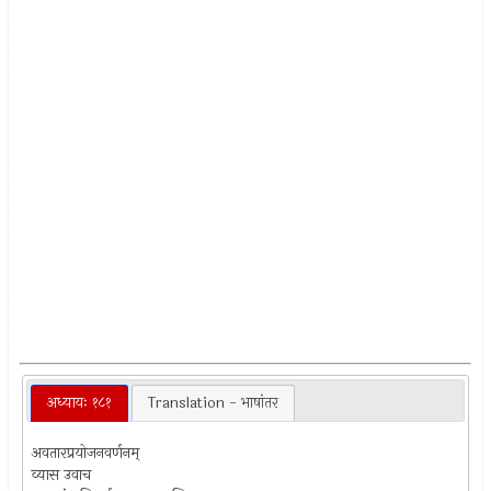
अध्यायः १८१
Translation - भाषांतर
अवतारप्रयोजनवर्णनम्
व्यास उवाच