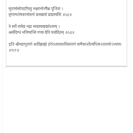
सुरामांसोपहारैस्तु भक्ष्यभोज्यैश्च पूजिता ।
नृणामशेषकामांस्त्वं प्रसन्नायां प्रदास्यसि ॥५२॥
ते सर्वे सर्वदा भद्रा मत्प्रसादादसंशयम् ।
असंदिग्धं भविष्यन्ति गच्छ देवि यथोदितम् ॥५३॥
इति श्रीमहापुराणे आदिब्राह्मे हरेरंशावतारनिरूपणं नामैकाशीत्यधिकशततमोऽध्यायः
॥१८१॥