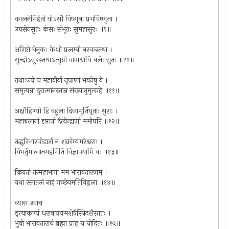
कालनेमिर्हतो योऽसौ विष्णुना प्रभविष्णुना ।
उग्रसेनसुतः कंसः संभूतः सुमहासुरः ॥९॥
अरिष्टो धेनुकः केशी प्रलम्बो नरकस्तथा ।
सुन्दोऽसुरस्तथाऽत्युग्रो वाणश्चापि बलेः सुतः ॥१०॥
तथाऽन्ये च महावीर्या नृपाणां भवनेषु ये ।
समुत्पन्ना दुरात्मानस्तान्न संख्यातुमुत्सहे ॥११॥
अक्षौहिण्यो हि बहुला दिव्यमूर्तिधृताः सुराः ।
महाबलानां दृप्तानां दैत्येन्द्राणां ममोपरि ॥१२॥
तद्भूरिभारपीडार्ता न शक्नोम्यमरेश्वराः ।
विभर्तुमात्मानमहमिति विज्ञापयामि वः ॥१३॥
क्रियतां तन्महाभागा मम भारावतारणम् ।
यथा रसातलं नाहं गच्छेयमतिविह्वला ॥१४॥
व्यास उवाच
इत्याकर्ण्य धरावाक्यमशेषैस्त्रिदशैस्ततः ।
भुवो भारावतारार्थं ब्रह्मा प्राह च चोदितः ॥१५॥