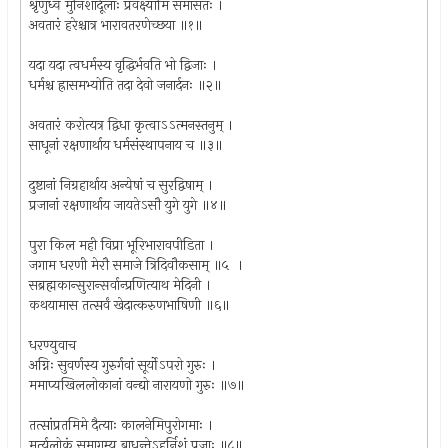
श्रृणुध्वं मुनिशार्दूलाः प्रवक्ष्यामि समासतः ।
अवतारं हरेश्चात्र भारावतरणेच्छया ॥१॥
यदा यदा त्वधर्मस्य वृद्धिर्भवति भो द्विजाः ।
धर्मश्च ह्रासमभ्योति तदा देवो जनार्दनः ॥२॥
अवतारं करोत्यत्र द्विधा कृत्वाऽऽत्मनस्तनुम् ।
साधूनां रक्षणार्थाय धर्मसंस्थापनाय च ॥३॥
दुष्टानां निग्रहार्थाय अन्येषां च सुरद्विषाम् ।
प्रजानां रक्षणार्थाय जायतेऽसौ युगे युगे ॥४॥
पुरा किल मही विप्रा भूरिभारावपीडिता ।
जगाम धरणी मेरौ समाजे त्रिदिवौकसाम् ॥५ ।
सब्रह्मकान्सुरान्सर्वान्प्रणित्याथ मेदिनी ।
कथयामास तत्सर्वं खेदात्करुणभाषिणी ॥६॥
धरण्युवाच
अग्निः सुवर्णस्य गुरुर्गवां सूर्योऽपरो गुरुः ।
ममाप्यखिललोकानां वन्द्यो नारायणो गुरुः ॥७॥
तत्सांप्रतमिमे दैत्याः कालनेमिपुरोगमाः ।
मर्त्यलोकं समागम्य बाधन्तेऽहर्निशं प्रजाः ॥८॥