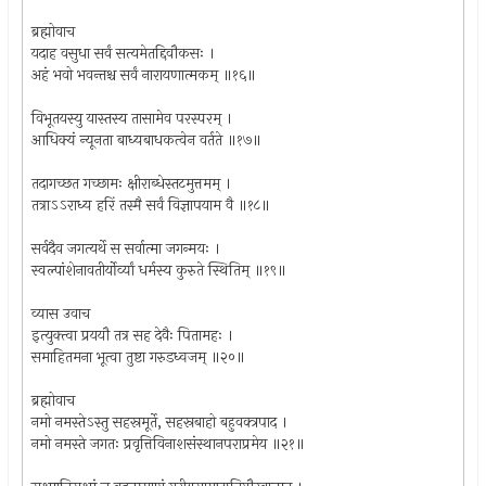
ब्रह्मोवाच
यदाह वसुधा सर्वं सत्यमेतद्दिवौकसः ।
अहं भवो भवन्तश्च सर्वं नारायणात्मकम् ॥१६॥
विभूतयस्यु यास्तस्य तासामेव परस्परम् ।
आधिक्यं न्यूनता बाध्यबाधकत्वेन वर्तते ॥१७॥
तदागच्छत गच्छामः क्षीराब्धेस्तटमुत्तमम् ।
तत्राऽऽराध्य हरिं तस्मै सर्वं विज्ञापयाम वै ॥१८॥
सर्वदैव जगत्यर्थे स सर्वात्मा जगन्मयः ।
स्वल्पांशेनावतीर्योर्व्यां धर्मस्य कुरुते स्थितिम् ॥१९॥
व्यास उवाच
इत्युक्त्वा प्रययौ तत्र सह देवैः पितामहः ।
समाहितमना भूत्वा तुष्टा गरुडध्वजम् ॥२०॥
ब्रह्मोवाच
नमो नमस्तेऽस्तु सहस्रमूर्ते, सहस्रबाहो बहुवक्त्रपाद ।
नमो नमस्ते जगतः प्रवृत्तिविनाशसंस्थानपराप्रमेय ॥२१॥