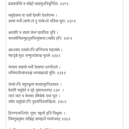
प्रयास्यन्ति न संदेहो नानायुधविचूर्णिताः ॥२९॥
वसुदेवस्य या पत्नी देवकी देवतोपमा ।
तस्या गर्भोऽष्टमोऽयं तु मत्केशो भविता सुराः ॥३०॥
अवतीर्य च तत्रायं कंसं घातयिता भुवि ।
कालनेमिसमुद्‌भूतमित्युक्त्वाऽन्तर्दधे हरिः ॥३१॥
अदृश्याय ततस्तेऽपि प्रणिपत्य महात्मने ।
मेरुपृष्ठं सुरा जग्मुरवतेरुश्च भूतले ॥३२॥
कंसाय चाष्टमो गर्भो देवक्या धरणीतले ।
भविष्यतीत्याचचक्षे भगवान्नारदो मुनिः ॥३३॥
कंसोऽपि तदुपश्रुत्य नारदात्कुपितस्ततः ।
देवकीं वसुदेवं च गृहे गुप्तावधारयत् ॥३४ ।
जातं जातं च कंसाय तेनैवोक्तं यथा पुरा ।
तथैव वसुदेवोऽपि पुत्रमर्पितवान्द्विजाः ॥३५॥
हिरण्यकशिपोः पुत्राः ष़ड्गर्भा इति विश्रुताः ।
विष्णुप्रयुक्ता तान्निद्रा क्रमाद्गर्भे न्ययोजयत् ॥३६॥