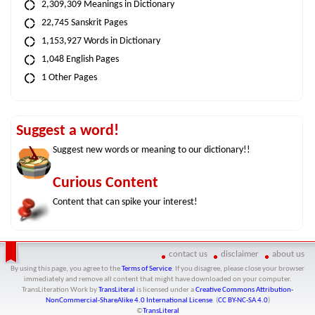
2,309,309 Meanings in Dictionary
22,745 Sanskrit Pages
1,153,927 Words in Dictionary
1,048 English Pages
1 Other Pages
Suggest a word!
Suggest new words or meaning to our dictionary!!
Curious Content
Content that can spike your interest!
contact us
disclaimer
about us
By using this page, you agree to the
Terms of Service
. If you disagree, please close your browser
immediately and remove all content that might have downloaded on your computer.
TransLiteration Work
by
TransLiteral
is licensed under a
Creative Commons Attribution-
NonCommercial-ShareAlike 4.0 International License
. (
CC BY-NC-SA 4.0
)
©
TransLiteral