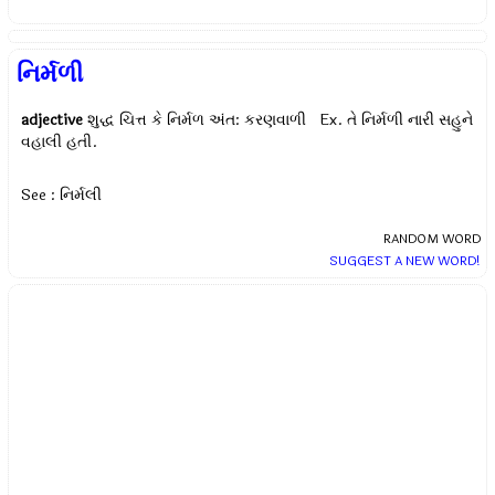
નિર્મળી
adjective
શુદ્ધ ચિત્ત કે નિર્મળ અંત: કરણવાળી Ex.
તે નિર્મળી નારી સહુને
વહાલી હતી.
See : નિર્મલી
RANDOM WORD
SUGGEST A NEW WORD!