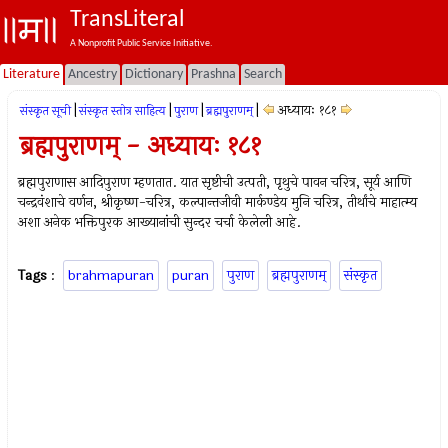
TransLiteral
A Nonprofit Public Service Initiative.
Literature
Ancestry
Dictionary
Prashna
Search
|
|
|
|
अध्यायः १८१
संस्कृत सूची
संस्कृत स्तोत्र साहित्य
पुराण
ब्रह्मपुराणम्
ब्रह्मपुराणम् - अध्यायः १८१
ब्रह्मपुराणास आदिपुराण म्हणतात. यात सृष्टीची उत्पती, पृथुचे पावन चरित्र, सूर्य आणि
चन्द्रवंशाचे वर्णन, श्रीकृष्ण-चरित्र, कल्पान्तजीवी मार्कण्डेय मुनि चरित्र, तीर्थांचे माहात्म्य
अशा अनेक भक्तिपुरक आख्यानांची सुन्दर चर्चा केलेली आहे.
Tags
:
brahmapuran
puran
पुराण
ब्रह्मपुराणम्
संस्कृत