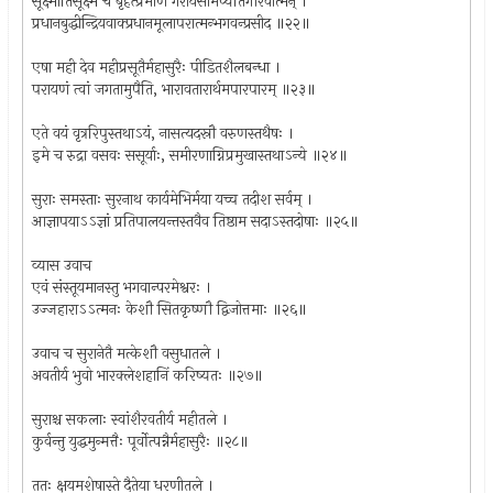
सूक्ष्मातिसूक्ष्मं च बृहत्प्रमाणं गरीयसामप्यतिगौरवात्मन् ।
प्रधानबुद्धीन्द्रियवाक्प्रधानमूलापरात्मन्भगवन्प्रसीद ॥२२॥
एषा मही देव महीप्रसूतैर्महासुरैः पीडितशैलबन्धा ।
परायणं त्वां जगतामुपैति, भारावतारार्थमपारपारम् ॥२३॥
एते वयं वृत्ररिपुस्तथाऽयं, नासत्यदस्रौ वरुणस्तथैषः ।
इमे च रुद्रा वसवः ससूर्याः, समीरणाग्निप्रमुखास्तथाऽन्ये ॥२४॥
सुराः समस्ताः सुरनाथ कार्यमेभिर्मया यच्च तदीश सर्वम् ।
आज्ञापयाऽऽज्ञां प्रतिपालयन्तस्तवैव तिष्ठाम सदाऽस्तदोषाः ॥२५॥
व्यास उवाच
एवं संस्तूयमानस्तु भगवान्परमेश्वरः ।
उज्जहाराऽऽत्मनः केशौ सितकृष्णौ द्विजोत्तमाः ॥२६॥
उवाच च सुरानेतै मत्केशौ वसुधातले ।
अवतीर्य भुवो भारक्लेशहानिं करिष्यतः ॥२७॥
सुराश्च सकलाः स्वांशैरवतीर्य महीतले ।
कुर्वन्तु युद्धमुन्मत्तैः पूर्वोत्पन्नैर्महासुरैः ॥२८॥
ततः क्षयमशेषास्ते दैतेया धरणीतले ।