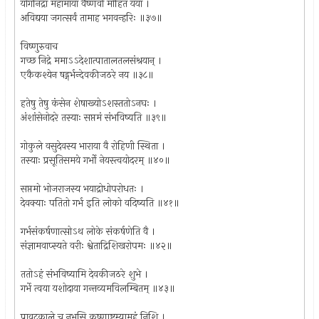
योगनिद्रा महामाया वैष्णवी मोहितं यया ।
अविद्यया जगत्सर्वं तामाह भगवन्हरिः ॥३७॥
विष्णुरुवाच
गच्छ निद्रे ममाऽऽदेशात्पातालतलसंश्रयान् ।
एकैकश्येन षड्गर्भन्देवकीजठरे नय ॥३८॥
हतेषु तेषु कंसेन शेषाख्योऽशस्ततोऽनघः ।
अंशांसेनोदरे तस्याः सप्तमं संभविष्यति ॥३९॥
गोकुले वसुदेवस्य भाराया वै रोहिणी स्थिता ।
तस्याः प्रसूतिसमये गर्भो नेयस्त्वयोदरम् ॥४०॥
सप्तमो भोजराजस्य भयाद्रोधोपरोधतः ।
देवक्याः पतितो गर्भ इति लोको वदिष्यति ॥४१॥
गर्भसंकर्षणात्सोऽथ लोके संकर्षणेति वै ।
संज्ञामवाप्स्यते वरीः श्वेताद्रिशिखरोपमः ॥४२॥
ततोऽहं संभविष्यामि देवकीजठरे शुभे ।
गर्भे त्वया यशोदाया गन्तव्यमविलम्बितम् ॥४३॥
प्रावृट्काले च नभसि कृष्णाष्टम्यामहं निशि ।