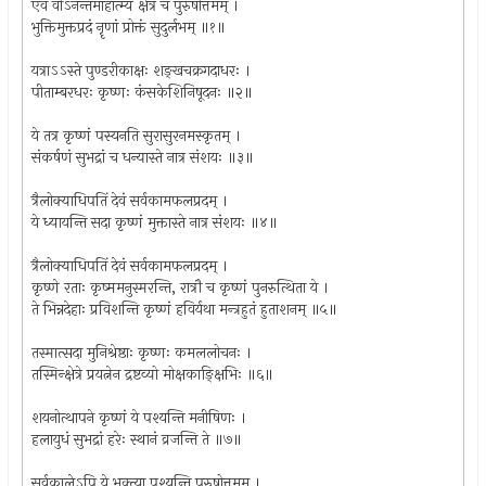
एवं वोऽनन्तमाहात्म्यं क्षेत्रं च पुरुषोत्तमम् ।
भुक्तिमुक्तप्रदं नॄणां प्रोक्तं सुदुर्लभम् ॥१॥
यत्राऽऽस्ते पुण्डरीकाक्षः शङ्खचक्रगदाधरः ।
पीताम्बरधरः कृष्णः कंसकेशिनिषूदनः ॥२॥
ये तत्र कृष्णं पस्यनति सुरासुरनमस्कृतम् ।
संकर्षणं सुभद्रां च धन्यास्ते नात्र संशयः ॥३॥
त्रैलोक्याधिपतिं देवं सर्वकामफलप्रदम् ।
ये ध्यायन्ति सदा कृष्णं मुक्तास्ते नात्र संशयः ॥४॥
त्रैलोक्याधिपतिं देवं सर्वकामफलप्रदम् ।
कृष्णे रताः कृष्ममनुस्मरन्ति, रात्रौ च कृष्णं पुनरुत्थिता ये ।
ते भिन्नदेहाः प्रविशन्ति कृष्णं हविर्यथा मन्त्रहुतं हुताशनम् ॥५॥
तस्मात्सदा मुनिश्रेष्ठाः कृष्णः कमललोचनः ।
तस्मिन्क्षेत्रे प्रयत्नेन द्रष्टव्यो मोक्षकाङ्क्षिभिः ॥६॥
शयनोत्थापने कृष्णं ये पश्यन्ति मनीषिणः ।
हलायुधं सुभद्रां हरेः स्थानं व्रजन्ति ते ॥७॥
सर्वकालेऽपि ये भक्त्या पश्यन्ति पुरुषोत्तमम् ।