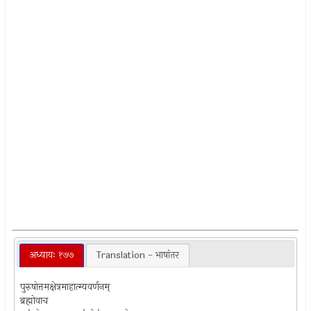
अध्यायः १७७
Translation - भाषांतर
पुरुषोत्तमक्षेत्रमाहात्म्यवर्णनम्
ब्रह्मोवाच