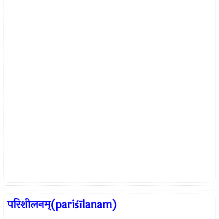
परिशीलनम्(pariśīlanam)