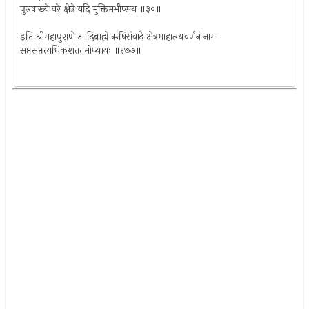
पुरुषाख्ये वरे क्षेत्रे यदि मुक्तिमभीप्सथ ॥३०॥
इति श्रीमहापुराणे आदिब्राह्मे ऋषिसंवादे क्षेत्रमाहात्म्यवर्णनं नाम
सप्तसप्तत्यधिकशततमोध्यायः ॥१७७॥