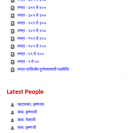
मन्त्र - ४०१ ते ४५०
मन्त्र - ३५१ ते ४००
मन्त्र - ३०१ ते ३५०
मन्त्र - २५१ ते ३००
मन्त्र - २०१ ते २५०
मन्त्र - १५१ ते २००
मन्त्र - १०१ ते १५०
मन्त्र - ५१ ते १००
मन्त्र - १ ते ५०
मन्त्र प्रतिलोम दुर्गासप्तशती पाठविधिः
Latest People
खटावकर, कृष्णराव
कंक, कृष्णाजी
कंक, येसाजी
कंक, कृष्णजी