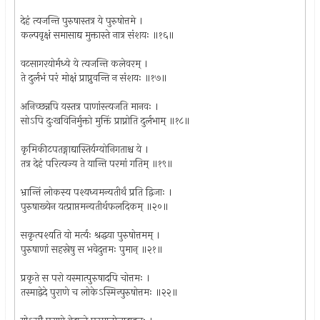
देहं त्यजन्ति पुरुषास्तत्र ये पुरुषोत्तमे ।
कल्पवृक्षं समासाद्य मुक्तास्ते नात्र संशयः ॥१६॥
वटसागरयोर्मध्ये ये त्यजन्ति कलेवरम् ।
ते दुर्लभं परं मोक्षं प्राप्नुवन्ति न संशयः ॥१७॥
अनिच्छन्नपि यस्तत्र पाणांस्त्यजति मानवः ।
सोऽपि दुःखविनिर्मुक्तो मुक्तिं प्राप्नोति दुर्लभाम् ॥१८॥
कृमिकीटपतङ्गाद्यास्तिर्यग्योनिगताश्च ये ।
तत्र देहं परित्यज्य ते यान्ति परमां गतिम् ॥१९॥
भ्रान्तिं लोकस्य पश्यध्वमन्यतीर्थं प्रति द्विजाः ।
पुरुषाख्येन यत्प्राप्तमन्यतीर्थफलदिकम् ॥२०॥
सकृत्पश्यति यो मर्त्यः श्रद्धया पुरुषोत्तमम् ।
पुरुषाणां सहस्रेषु स भवेदुत्तमः पुमान् ॥२१॥
प्रकृते स परो यस्मात्पुरुषादपि चोत्तमः ।
तस्माद्वेदे पुराणे च लोकेऽस्मिन्पुरुषोत्तमः ॥२२॥