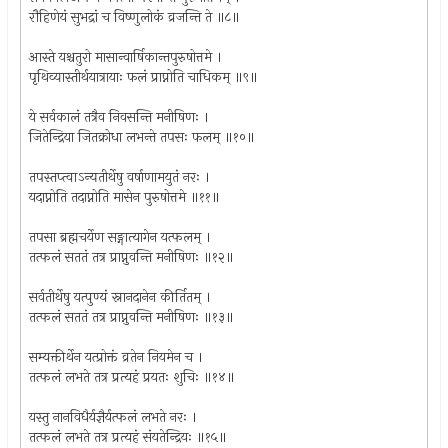
रौहिणेयं सुभद्रां च विष्णुलोकं व्रजन्ति ते ॥८॥
आस्ते यश्चतुरो मासान्वार्षिकान्तपुरुषोत्तमे ।
पृथिव्यास्तीर्थयात्रायाः फलं प्राप्नोति चाधिकम् ॥९॥
ये सर्वकालं तत्रैव निवसन्ति मनीषिणः ।
जितेन्द्रिया जितक्रोधा लभन्ते तपसः फलम् ॥१०॥
तपस्तप्त्वाऽन्यतीर्थेषु वर्षाणामयुतं नरः ।
यदाप्नोति तदाप्नोति मासेन पुरुषोत्तमे ॥११॥
तपसा ब्रह्मचर्येण सङ्गात्यागेन यत्फलम् ।
तत्फलं सततं तत्र प्राप्नुवन्ति मनीषिणः ॥१२॥
सर्वतीर्थेषु यत्पुण्यं स्नानदानेन कीर्तितम् ।
तत्फलं सततं तत्र प्राप्नुवन्ति मनीषिणः ॥१३॥
सम्यक्तीर्थेन यत्प्रोक्तं व्रतेन नियमेन च ।
तत्फलं लभते तत्र प्रत्यहं प्रयतः शुचिः ॥१४॥
यस्तु नानविधैर्यज्ञैर्यत्फलं लभते नरः ।
तत्फलं लभते तत्र प्रत्यहं संयतेन्द्रियः ॥१५॥