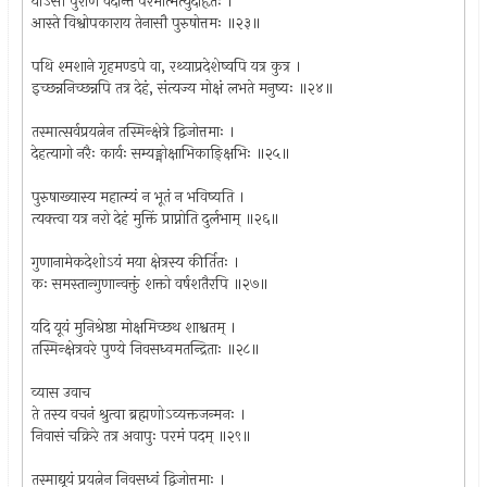
योऽसौ पुराणे वेदान्ते परमात्मेत्युदाहृतः ।
आस्ते विश्वोपकाराय तेनासौ पुरुषोत्तमः ॥२३॥
पथि श्मशाने गृहमण्डपे वा, रथ्याप्रदेशेष्वपि यत्र कुत्र ।
इच्छन्ननिच्छन्नपि तत्र देहं, संत्यज्य मोक्षं लभते मनुष्यः ॥२४॥
तस्मात्सर्वप्रयत्नेन तस्मिन्क्षेत्रे द्विजोत्तमाः ।
देहत्यागो नरैः कार्यः सम्यङ्मोक्षाभिकाङ्क्षिभिः ॥२५॥
पुरुषाख्यास्य महात्म्यं न भूतं न भविष्यति ।
त्यक्त्वा यत्र नरो देहं मुक्तिं प्राप्नोति दुर्लभाम् ॥२६॥
गुणानामेकदेशोऽयं मया क्षेत्रस्य कीर्तितः ।
कः समस्तान्गुणान्वक्तुं शक्तो वर्षशतैरपि ॥२७॥
यदि यूयं मुनिश्रेष्ठा मोक्षमिच्छथ शाश्वतम् ।
तस्मिन्क्षेत्रवरे पुण्ये निवसध्वमतन्द्रिताः ॥२८॥
व्यास उवाच
ते तस्य वचनं श्रुत्वा ब्रह्मणोऽव्यक्तजन्मनः ।
निवासं चक्रिरे तत्र अवापुः परमं पदम् ॥२९॥
तस्माद्यूयं प्रयत्नेन निवसध्वं द्विजोत्तमाः ।