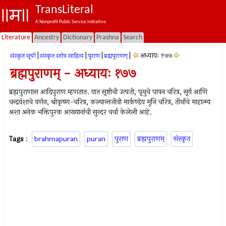
TransLiteral
A Nonprofit Public Service Initiative.
Literature
Ancestry
Dictionary
Prashna
Search
|
|
|
|
अध्यायः १७७
संस्कृत सूची
संस्कृत स्तोत्र साहित्य
पुराण
ब्रह्मपुराणम्
ब्रह्मपुराणम् - अध्यायः १७७
ब्रह्मपुराणास आदिपुराण म्हणतात. यात सृष्टीची उत्पती, पृथुचे पावन चरित्र, सूर्य आणि
चन्द्रवंशाचे वर्णन, श्रीकृष्ण-चरित्र, कल्पान्तजीवी मार्कण्डेय मुनि चरित्र, तीर्थांचे माहात्म्य
अशा अनेक भक्तिपुरक आख्यानांची सुन्दर चर्चा केलेली आहे.
Tags
:
brahmapuran
puran
पुराण
ब्रह्मपुराणम्
संस्कृत