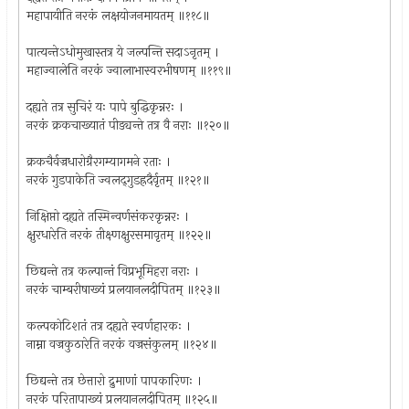
महापायीति नरकं लक्षयोजनमायतम् ॥११८॥
पात्यन्तेऽधोमुखास्तत्र ये जल्पन्ति सदाऽनृतम् ।
महाज्वालेति नरकं ज्वालाभास्वरभीषणम् ॥११९॥
दह्यते तत्र सुचिरं यः पापे बुद्धिकृन्नरः ।
नरकं क्रकचाख्यातं पीड्यन्ते तत्र वै नराः ॥१२०॥
क्रकचैर्वज्रधारोग्रैरगम्यागमने रताः ।
नरकं गुडपाकेति ज्वलद्‌गुडह्रदैर्वृतम् ॥१२१॥
निक्षिप्तो दह्यते तस्मिन्वर्णसंकरकृन्नरः ।
क्षुरधारेति नरकं तीक्ष्णक्षुरसमावृतम् ॥१२२॥
छिद्यन्ते तत्र कल्पान्तं विप्रभूमिहरा नराः ।
नरकं चाम्बरीषाख्यं प्रलयानलदीपितम् ॥१२३॥
कल्पकोटिशतं तत्र दह्यते स्वर्णहारकः ।
नाम्ना वज्रकुठारेति नरकं वज्रसंकुलम् ॥१२४॥
छिद्यन्ते तत्र छेत्तारो द्रुमाणां पापकारिणः ।
नरकं परितापाख्यं प्रलयानलदीपितम् ॥१२५॥