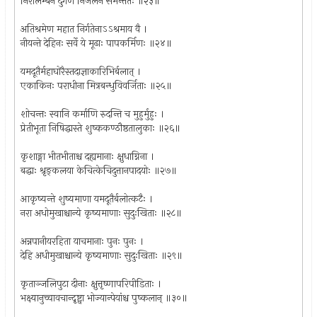
निरालम्बेन दुर्गेण निर्जलेन समन्ततः ॥२३॥
अतिश्रमेण महात निर्गतेनाऽऽश्रमाय वै ।
नीयन्ते देहिनः सर्वे ये मूढाः पापकर्मिणः ॥२४॥
यमदूतैर्महाघोरैस्तदाज्ञाकारिभिर्बलात् ।
एकाकिनः पराधीना मित्रबन्धुविवर्जिताः ॥२५॥
शोचन्तः स्वानि कर्माणि रुदन्ति च मुहुर्मुहुः ।
प्रेतीभूता निषिद्धास्ते शुष्ककण्ठौष्ठतालुकाः ॥२६॥
कृशाङ्गा भीतभीताश्च दह्यमानाः क्षुधाग्निना ।
बद्धाः श्रृङ्कलया केचित्केचिदुत्तानपादयोः ॥२७॥
आकृष्यन्ते शुष्यमाणा यमदूतैर्बलोत्कटैः ।
नरा अधोमुखाश्चान्ये कृष्यमाणाः सुदुःखिताः ॥२८॥
अन्नपानीयरहिता याचमानाः पुनः पुनः ।
देहि अधीमुखाश्चान्ये कृष्यमाणाः सुदुःखिताः ॥२९॥
कृताञ्जलिपुटा दीनाः क्षुत्तृष्णापरिपीडिताः ।
भक्ष्यानुच्चावचान्दृष्ट्वा भोज्यान्पेयांश्च पुष्कलान् ॥३०॥