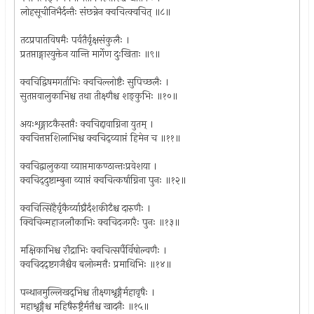
लोहसूचीनिभैर्दन्तैः संछन्नेन क्वचित्क्वचित् ॥८॥
तटप्रपातविषमैः पर्वतैर्वृक्षसंकुलैः ।
प्रतप्ताङ्गारयुक्तेन यान्ति मार्गेण दुःखिताः ॥९॥
क्वचिद्विषमगर्ताभिः क्वचिल्लोष्टैः सुपिच्छलैः ।
सुतप्तवालुकाभिश्च तथा तीक्ष्णैश्च शङ्कुभिः ॥१०॥
अयःशृङ्गाटकैस्तप्तैः क्वचिद्दावाग्निना युतम् ।
क्वचित्तप्तशिलाभिश्च क्वचिद्‌व्याप्तं हिमेन च ॥११॥
क्वचिद्वालुकया व्याप्तमाकण्ठान्तःप्रवेशया ।
क्वचिद्‌दुष्टाम्बुना व्याप्तं क्वचित्कर्षाग्निना पुनः ॥१२॥
क्वचित्सिंहैर्वृकैर्व्याघ्रैर्दंशकीटैश्च दारुणैः ।
क्विचिन्महाजलौकाभिः क्वचिदजगरैः पुनः ॥१३॥
मक्षिकाभिश्च रौद्राभिः क्वचित्सर्पैर्विषोल्वणैः ।
क्वचिदद्ष्टगजैश्चैव बलोन्मत्तैः प्रमाथिभिः ॥१४॥
पन्थानमुल्लिखद्‌भिश्च तीक्ष्णश्रृङ्गैर्महावृषैः ।
महाश्रृङ्गैश्च महिषैरुष्ट्रैर्मत्तैश्च खादनैः ॥१५॥