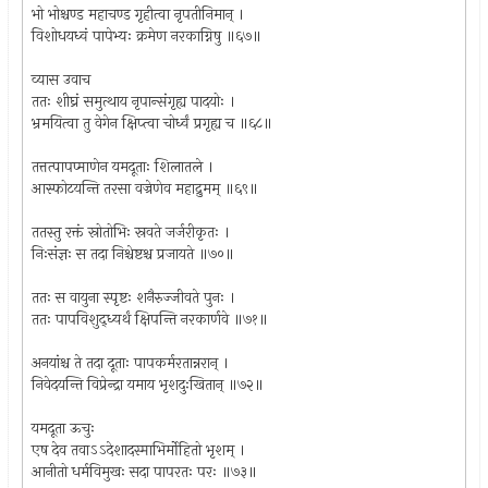
भो भोश्चण्ड महाचण्ड गृहीत्वा नृपतीनिमान् ।
विशोधयध्वं पापेभ्यः क्रमेण नरकाग्निषु ॥६७॥
व्यास उवाच
ततः शीघ्रं समुत्थाय नृपान्संगृह्य पादयोः ।
भ्रमयित्वा तु वेगेन क्षिप्त्वा चोर्ध्वं प्रगृह्य च ॥६८॥
तत्तत्पापप्माणेन यमदूताः शिलातले ।
आस्फोटयन्ति तरसा वज्रेणेव महाद्रुमम् ॥६९॥
ततस्तु रक्तं स्रोतोभिः स्रवते जर्जरीकृतः ।
निःसंज्ञः स तदा निश्चेष्टश्च प्रजायते ॥७०॥
ततः स वायुना स्पृष्टः शनैरुज्जीवते पुनः ।
ततः पापविशुद्ध्यर्थं क्षिपन्ति नरकार्णवे ॥७१॥
अनयांश्च ते तदा दूताः पापकर्मरतान्नरान् ।
निवेदयन्ति विप्रेन्द्रा यमाय भृशदुःखितान् ॥७२॥
यमदूता ऊचुः
एष देव तवाऽऽदेशादस्माभिर्मोहितो भृशम् ।
आनीतो धर्मविमुखः सदा पापरतः परः ॥७३॥