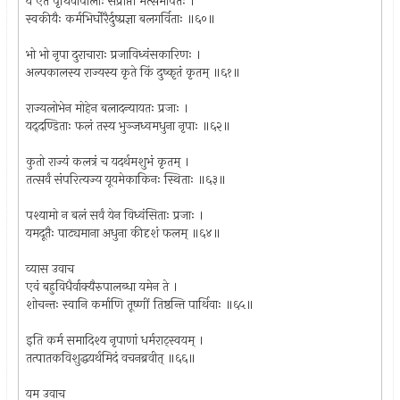
य एते पृथिवीपालाः संप्राप्ता मत्समीपतः ।
स्वकीयैः कर्मभिर्घोरैर्दुष्प्रज्ञा बलगर्विताः ॥६०॥
भो भो नृपा दुराचाराः प्रजाविध्वंसकारिणः ।
अल्पकालस्य राज्यस्य कृते किं दुष्कृतं कृतम् ॥६१॥
राज्यलोभेन मोहेन बलादन्यायतः प्रजाः ।
यद्‌दण्डिताः फलं तस्य भुञ्जध्वमधुना नृपाः ॥६२॥
कुतो राज्यं कलत्रं च यदर्थमशुभं कृतम् ।
तत्सर्वं संपरित्यज्य यूयमेकाकिनः स्थिताः ॥६३॥
पश्यामो न बलं सर्वं येन विध्वंसिताः प्रजाः ।
यमदूतैः पाट्यमाना अधुना कीदृशं फलम् ॥६४॥
व्यास उवाच
एवं बहुविधैर्वाक्यैरुपालब्धा यमेन ते ।
शोचन्तः स्वानि कर्माणि तूष्णीं तिष्ठन्ति पार्थिवाः ॥६५॥
इति कर्म समादिश्य नृपाणां धर्मराट्स्वयम् ।
तत्पातकविशुद्धयर्थमिदं वचनब्रवीत् ॥६६॥
यम उवाच