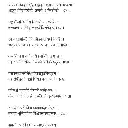
पापस्य तद्भृ(तं भृ)शं क्रुद्धाः कुर्वन्ति यमकिंकराः ।
अङ्कुशैर्मुद्‌गरैर्दण्डैः क्रमचैः शक्तितोमरैः ॥८१॥
खङ्गशीलनिपातैश्च भिद्यन्ते पापकारिणः ।
नरकाणां सहस्रेषु लक्षकोटिशतेषु च ॥८२॥
स्वकर्मोपार्जितैर्दोषैः पीड्यन्ते यमकिंकरैः ।
श्रृणुध्वं नरकाणां च स्वरूपं च भयंकरम् ॥८३॥
नामानि च प्रमाणं च येन यान्ति नराश्च तान् ।
महावाचीति विख्यातं नरकं शोणितप्लुतम् ॥८४॥
वज्रकण्डकसंमिश्रं योजनायुतविस्तृतम् ।
तत्र संपीड्यते मग्नो भिद्यते वज्रकण्टके ॥८५॥
वर्षलक्षं महाघोरं गोघाती नरके नरः ।
योजनानां शतं लक्षं कुम्भीपाकं सुदारुणम् ॥८६॥
ताम्रकुम्भवती दीप्ता वालुकाङ्गारसंवृता ।
ब्रह्महा भूमिहर्ता च निक्षेपस्यापहारकः ॥८७॥
दह्यन्ते तत्र संक्षिप्ता यावदाभूतसंप्लवम् ।