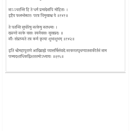
नाऽऽचरन्ति हि ते धर्मं प्रमादेनापि मोहिताः ।
इहैव फलभोक्तारः परत्र विमुखाश्च ये ॥१४१॥
ते पतन्ति सुघोरेषु नरकेषु नराधमाः ।
दारुणो नरके वासः स्वर्गवासः सुखप्रदः ॥
नरैः संप्राप्यते तत्र कर्म कृत्वा शुभाशुभम् ॥१४२॥
इति श्रीमहापुराणे आदिब्राह्मे व्यासर्षिसंवादे नरकगतपृथग्यातनाकीर्तनं नाम
पञ्चदशाधिकद्विशततमोऽध्यायः ॥२१५॥