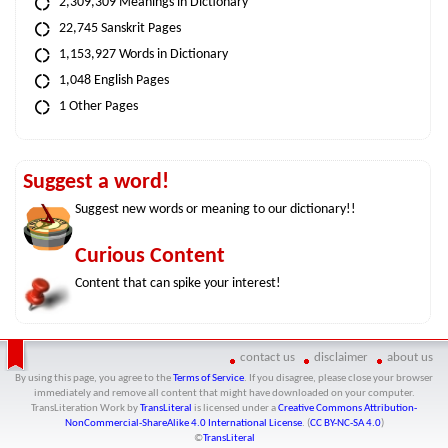
2,309,309 Meanings in Dictionary
22,745 Sanskrit Pages
1,153,927 Words in Dictionary
1,048 English Pages
1 Other Pages
Suggest a word!
Suggest new words or meaning to our dictionary!!
Curious Content
Content that can spike your interest!
contact us
disclaimer
about us
By using this page, you agree to the
Terms of Service
. If you disagree, please close your browser
immediately and remove all content that might have downloaded on your computer.
TransLiteration Work
by
TransLiteral
is licensed under a
Creative Commons Attribution-
NonCommercial-ShareAlike 4.0 International License
. (
CC BY-NC-SA 4.0
)
©
TransLiteral