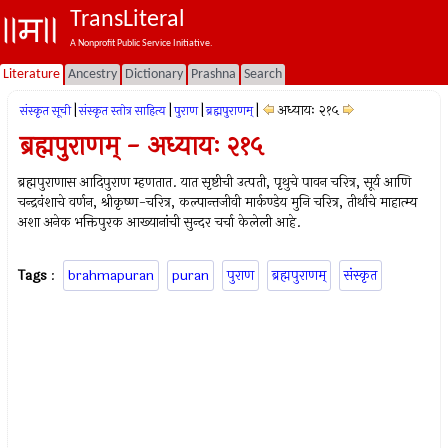
TransLiteral
A Nonprofit Public Service Initiative.
Literature
Ancestry
Dictionary
Prashna
Search
|
|
|
|
अध्यायः २१५
संस्कृत सूची
संस्कृत स्तोत्र साहित्य
पुराण
ब्रह्मपुराणम्
ब्रह्मपुराणम् - अध्यायः २१५
ब्रह्मपुराणास आदिपुराण म्हणतात. यात सृष्टीची उत्पती, पृथुचे पावन चरित्र, सूर्य आणि
चन्द्रवंशाचे वर्णन, श्रीकृष्ण-चरित्र, कल्पान्तजीवी मार्कण्डेय मुनि चरित्र, तीर्थांचे माहात्म्य
अशा अनेक भक्तिपुरक आख्यानांची सुन्दर चर्चा केलेली आहे.
Tags
:
brahmapuran
puran
पुराण
ब्रह्मपुराणम्
संस्कृत