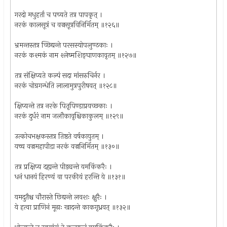
गरदो मधुहर्ता च पच्यते तत्र पापकृत् ।
नरकं कालसूत्रं च वज्रसूत्रविनिर्मितम् ॥१२६॥
भ्रमन्तस्तत्र च्छिद्यन्ते परसस्योपलुण्ठकाः ।
नरकं कश्मकं नाम श्लेष्मशिङ्घाणकावृतम् ॥१२७॥
तत्र संक्षिप्यते कल्पं सदा मांसरुचिर्नर ।
नरकं चोग्रगन्धेति लालामुत्रपुरीषवत् ॥१२८॥
क्षिप्यन्ते तत्र नरके पितृपिण्डाप्रयच्छकाः ।
नरकं दुर्धरं नाम जलौकावृश्चिकाकुलम् ॥१२९॥
उत्कोचभक्षकस्तत्र तिष्ठते वर्षकायुतम् ।
यच्च वज्रमहापीडा नरकं वज्रनिर्मितम् ॥१३०॥
तत्र प्रक्षिप्य दह्यन्ते पीड्यन्ते यमकिंकरैः ।
धनं धानयं हिरण्यं वा परकीयं हरन्ति ये ॥१३१॥
यमदुतैश्च चौरास्ते छिद्यन्ते लवशः क्षुरैः ।
ये हत्वा प्राणिनं मूढाः खादन्ते काकगृध्रवत्‌ ॥१३२॥