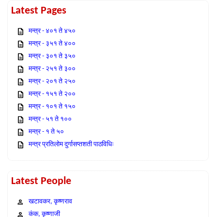
Latest Pages
मन्त्र - ४०१ ते ४५०
मन्त्र - ३५१ ते ४००
मन्त्र - ३०१ ते ३५०
मन्त्र - २५१ ते ३००
मन्त्र - २०१ ते २५०
मन्त्र - १५१ ते २००
मन्त्र - १०१ ते १५०
मन्त्र - ५१ ते १००
मन्त्र - १ ते ५०
मन्त्र प्रतिलोम दुर्गासप्तशती पाठविधिः
Latest People
खटावकर, कृष्णराव
कंक, कृष्णाजी