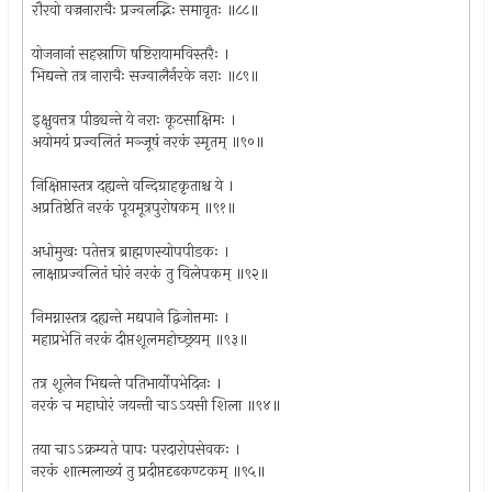
रौरवो वज्रनाराचैः प्रज्वलद्भिः समावृतः ॥८८॥
योजनानां सहस्राणि षष्टिरायामविस्तरैः ।
भिद्यन्ते तत्र नाराचैः सज्वालैर्नरके नराः ॥८९॥
इक्षुवत्तत्र पीड्यन्ते ये नराः कूटसाक्षिमः ।
अयोमयं प्रज्वलितं मञ्जूषं नरकं स्मृतम् ॥९०॥
निक्षिप्तास्तत्र दह्यन्ते वन्दिग्राहकृताश्च ये ।
अप्रतिष्ठेति नरकं पूयमूत्रपुरोषकम् ॥९१॥
अधोमुखः पतेत्तत्र ब्राह्मणस्योपपीडकः ।
लाक्षाप्रज्वलितं घोरं नरकं तु विलेपकम् ॥९२॥
निमग्नास्तत्र दह्यन्ते मद्यपाने द्विजोत्तमाः ।
महाप्रभेति नरकं दीप्तशूलमहोच्छ्रयम् ॥९३॥
तत्र शूलेन भिद्यन्ते पतिभार्योपभेदिनः ।
नरकं च महाघोरं जयन्ती चाऽऽयसी शिला ॥९४॥
तया चाऽऽक्रम्यते पापः परदारोपसेवकः ।
नरकं शात्मलाख्यं तु प्रदीप्तदृढकण्टकम् ॥९५॥