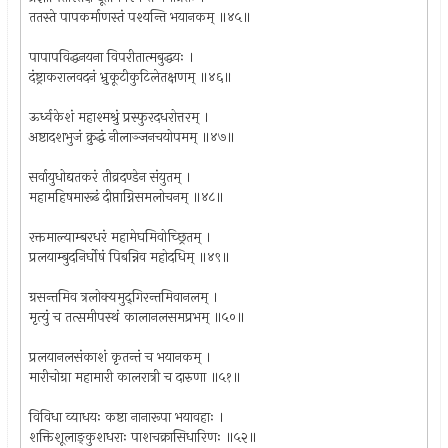
ततस्ते पापकर्माणस्तं पश्यन्ति भयानकम् ॥४५॥
पापापविद्धनयना विपरीतात्मबुद्धयः ।
दंष्ट्राकरालवदनं भ्रुकूटीकुटिलेतक्षणम् ॥४६॥
ऊर्ध्वकेशं महाश्मश्रुं प्रस्फुरदधरोत्तरम् ।
अष्टादशभुजं क्रुद्धं नीलाञ्जनचयोपमम् ॥४७॥
सर्वायुधोद्यतकरं तीव्रदण्डेन संयुतम् ।
महामहिषमारूढं दीप्ताग्निसमलोचनम् ॥४८॥
रक्तमाल्याम्बरधरं महामेघमिवोच्छ्रितम् ।
प्रलयाम्बुदनिर्घोषं पिबन्निव महोदधिम् ॥४९॥
ग्रसन्तमिव त्रलोक्यमुद्‌गिरन्तमिवानलम् ।
मृत्युं च तत्समीपस्थं कालानलसमप्रभम् ॥५०॥
प्रलयानलसंकाशं कृतन्तं च भयानकम् ।
मारीचोग्रा महामारी कालरात्री च दारुणा ॥५१॥
विविधा व्याधयः कष्टा नानारूपा भयावहाः ।
शक्तिशूलाङ्कुशधराः पाशचक्रासिधारिणः ॥५२॥