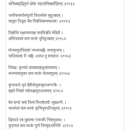
तामिस्राद्‌द्विगुणं प्रोक्तं महातामिस्रसंज्ञितम् ॥१०३॥
जलौकासर्पसंपूर्णा निरालोकं सुदुःखदम् ।
मातृहा पितृहा चैव मित्रविस्रम्भघातकः ॥१०४॥
तिष्ठन्ति तक्ष्यमाणाश्च यावत्तिष्ठति मेदिनी ।
असिपत्रवनं नाम नरकं भूरिदुःखदम् ॥१०५॥
योजनायुतविस्तारं ज्वलत्खड्गैः समाकुलम् ।
पातितस्तत्र तैः खड्गैः शतधा तु समाहतः ॥१०६॥
मित्रघ्नः कृत्यते तावद्यावदाभूतसंप्लवम् ।
करम्भवालुका नाम नरकं योजनायुतम् ॥१०७॥
कूपाकारं वृतं दीप्तैर्वालुकाङ्गारकण्टकैः ।
दह्यते भिद्यते वर्षलक्षायुतशतत्रयम् ॥१०८॥
येन दग्धो जनो नित्यं मिथ्योपायैः सुदारुणैः ।
काकोलं नाम नरकं कृमिपूयपरिप्लुतम् ॥१०९॥
क्षिप्यते तत्र दुष्टात्मा एकाकी मिष्टभुङनरः ।
कुड्मलं नाम नरकं पूर्णं विण्मूत्रशोणितैः ॥११०॥