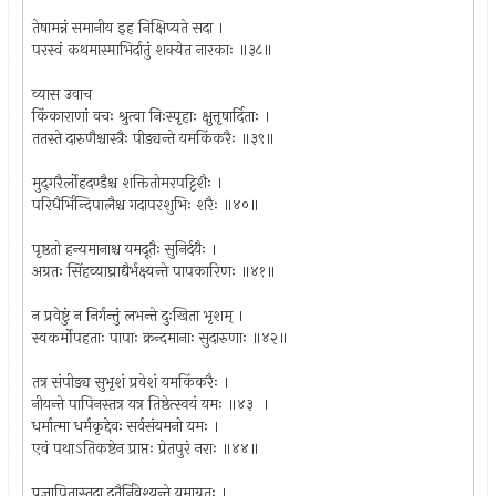
तेषामन्नं समानीय इह निक्षिप्यते सदा ।
परस्वं कथमास्माभिर्दातुं शक्येत नारकाः ॥३८॥
व्यास उवाच
किंकाराणां वचः श्रुत्वा निःस्पृहाः क्षुत्तृषार्दिताः ।
ततस्ते दारुणैश्चास्त्रैः पीड्यन्ते यमकिंकरैः ॥३९॥
मुद्‌गरैर्लोहदण्डैश्च शक्तितोमरपट्टिशैः ।
परिधैर्भिन्दिपालैश्च गदापरशुभिः शरैः ॥४०॥
पृष्ठतो हन्यमानाश्च यमदूतैः सुनिर्दयैः ।
अग्रतः सिंहव्याघ्राद्यैर्भक्ष्यन्ते पापकारिणः ॥४१॥
न प्रवेष्टुं न निर्गन्तुं लभन्ते दुःखिता भृशम् ।
स्वकर्मोपहताः पापाः क्रन्दमानाः सुदारुणाः ॥४२॥
तत्र संपीड्य सुभृशं प्रवेशं यमकिंकरैः ।
नीयन्ते पापिनस्तत्र यत्र तिष्ठेत्स्वयं यमः ॥४३ ।
धर्मात्मा धर्मकृद्देवः सर्वसंयमनो यमः ।
एवं पथाऽतिकष्टेन प्राप्तः प्रेतपुरं नराः ॥४४॥
प्रज्ञापितास्तदा दूतैर्निवेश्यन्ते यमाग्रतः ।