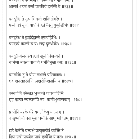
भोज्यन्ते च स्वमांसं ते कल्पान्तं यमकिंकरैः ।
आसनं शयनं वस्त्रं परकीयं हरन्ति ये ॥१३३॥
यमदूतैश्च ते मूढा भिद्यन्ते शक्तितोमरैः ।
फलं पत्रं नृणां वाऽपि हृतं यैस्तु कुबुद्धिभिः ॥१३४॥
यमदूतैश्च ते क्रुद्धैर्दह्यन्ते तृणवह्निभिः ।
परद्रव्ये कलत्रे च यः सदा दुष्टधीर्नरः ॥१३५॥
यमदुतैर्ज्वलत्तस्य हृदि शूलं निखन्यते ।
कर्मणा मनसा वाचा ये धर्मविमुखा नराः ॥१३६॥
यमलोके तु ते घोरा लभन्ते परियातनाः ।
एवं शतसहस्राणि लक्षरोटिशतानि च ॥१३७॥
नरकाणि नरैस्तत्र भुज्यन्ते पापकारिभिः ।
इह कृत्वा स्वल्पमपि नरः कर्माशुभात्मकम् ॥१३८॥
प्राप्नोति नरके घेरे यमलोकेषु यातनाम् ।
न श्रृण्वन्ति नरा मूढा धर्मोक्तं साधु भाषितम् ॥१३९॥
दृष्टं केनेति प्रत्यक्षं प्रत्युक्त्यैवं वदन्ति ते ।
दिवा रात्रो प्रयत्नेन पापं कुर्वन्ति ये नराः ॥१४०॥