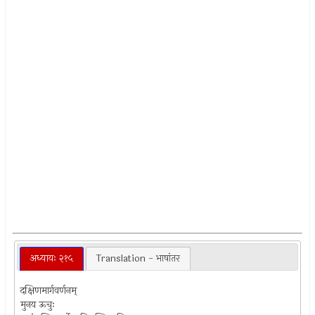
अध्यायः २१५
Translation - भाषांतर
दक्षिणमार्गवर्णनम्
मुनय ऊचुः