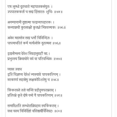
एष लुब्धो दुराचारो महापातकसंयुतः ।
उपपातककर्ता च सदा हिंसारतः शुचिः ॥७४॥
अगम्यागामी दुष्टात्मा परद्रव्यापहारकः ।
कन्याक्रयी कूटसाक्षी कृतध्नो मित्रवञ्चकः ॥७५॥
अनेन मदमत्तेन सदा धर्मो विनिन्दितः ।
पापमाचरितं कर्म मर्त्यलोके दुरात्मना ॥७६॥
इदानीमस्य देवेश निग्रहानुग्रहौ वद ।
प्रभुरस्य क्रियायोगे वयं वा परिपन्थिनः ॥७७॥
व्यास उवाच
इति विज्ञाप्य देवेशं न्यस्याग्रे पापकारिणम् ।
नरकाणां सहस्रेषु लक्षकोटिशतेषु च ॥७८॥
किंकरास्ते ततो यान्ति ग्रहीतुमपरान्नरान् ।
प्रतिपन्ने कृते दोषे यमो वै पापकरिणाम् ॥७९॥
समादिशति तान्धोरान्निग्रहाय स्वकिंकरान् ।
यथा यस्य विनिर्दिष्टो वसिष्ठाद्यैर्विनिग्रहः ॥८०॥