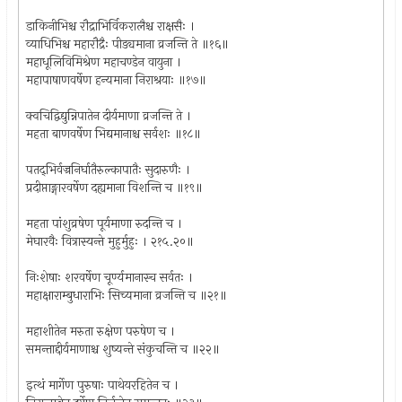
डाकिनीभिश्च रौद्राभिर्विकरालैश्च राक्षसैः ।
व्याधिभिश्च महारौद्रैः पीड्यमाना व्रजन्ति ते ॥१६॥
महाधूलिविमिश्रेण महाचण्डेन वायुना ।
महापाषाणवर्षेण हन्यमाना निराश्रयाः ॥१७॥
क्वचिद्विद्युन्निपातेन दीर्यमाणा व्रजन्ति ते ।
महता बाणवर्षेण भिद्यमानाश्च सर्वशः ॥१८॥
पतद्‌भिर्वज्रनिर्घातैरुल्कापातैः सुदारुणैः ।
प्रदीप्ताङ्गारवर्षेण दह्यमाना विशन्ति च ॥१९॥
महता पांशुव्रषेण पूर्यमाणा रुदन्ति च ।
मेघारवैः वित्रास्यन्ते मुहुर्मुहुः । २१५.२०॥
निःशेषाः शरवर्षेण चूर्ण्यमानास्च सर्वतः ।
महाक्षाराम्बुधाराभिः सिच्यमाना व्रजन्ति च ॥२१॥
महाशीतेन मरुता रुक्षेण परुषेण च ।
समन्ताद्दीर्यमाणाश्च शुष्यन्ते संकुचन्ति च ॥२२॥
इत्थं मार्गेण पुरुषाः पाथेयरहितेन च ।