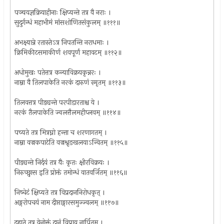
पञ्चयज्ञक्रियाहीनाः क्षिप्यन्ते तत्र वै नराः ।
सुदुर्गन्धं महाभीमं मांसशोणितसंकुलम् ॥१११॥
अभक्ष्यान्ने रतास्तेऽत्र निपतन्ति नराधमाः ।
क्रिमिकीटसमाकीर्ण शवपूर्णं महावटम् ॥११२॥
अधोमुखः पतेत्तत्र कन्याविक्रयकृन्नरः ।
नाम्ना वै तिलपाकेति नरकं दारुणं स्मृतम् ॥११३॥
तिलवत्तत्र पीड्यन्ते परपीडारताश्च ये ।
नरकं तैलपाकेति ज्वलत्तैलमहीप्लवम् ॥११४॥
पच्यते तत्र मित्रघ्नो हन्ता च शरणागतम् ।
नाम्ना वज्रकपाटेति वज्रश्रृङखलयाऽन्वितम् ॥११५॥
पीड्यन्ते निर्दयं तत्र यैः कृतः क्षीरविक्रयः ।
निरुच्छ्वास इति प्रोक्तं तमोन्धं वातवर्जितम् ॥११६॥
निष्चेटं क्षिप्यते तत्र विप्रदाननिरोधकृत् ।
अङ्गरोपचयं नाम दीप्ताङ्गारसमुज्ज्वलम् ॥११७॥
दह्यते तत्र येनोक्तं दानं विप्राय नार्पितम् ।