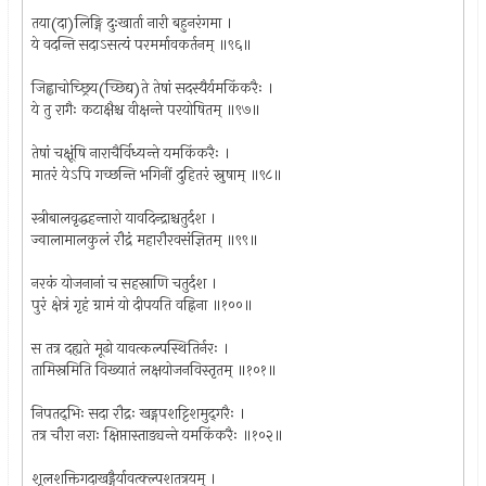
तया(दा)लिङ्गि दुःखार्ता नारी बहुनरंगमा ।
ये वदन्ति सदाऽसत्यं परमर्मावकर्तनम् ॥९६॥
जिह्वाचोच्छ्रिय(च्छिद्य)ते तेषां सदस्यैर्यमकिंकरैः ।
ये तु रागैः कटाक्षैश्च वीक्षन्ते परयोषितम् ॥९७॥
तेषां चक्षूंषि नाराचैर्विध्यन्ते यमकिंकरैः ।
मातरं येऽपि गच्छन्ति भगिनीं दुहितरं स्नुषाम् ॥९८॥
स्त्रीबालवृद्धहन्तारो यावदिन्द्राश्चतुर्दश ।
ज्वालामालकुलं रौद्रं महारौरवसंज्ञितम् ॥९९॥
नरकं योजनानां च सहस्राणि चतुर्दश ।
पुरं क्षेत्रं गृहं ग्रामं यो दीपयति वह्निना ॥१००॥
स तत्र दह्यते मूढो यावत्कल्पस्थितिर्नरः ।
तामिस्रमिति विख्यातं लक्षयोजनविस्तृतम् ॥१०१॥
निपतद्‌भिः सदा रौद्रः खड्गपशट्टिशमुद्‌गरैः ।
तत्र चौरा नराः क्षिप्तास्ताड्यन्ते यमकिंकरैः ॥१०२॥
शूलशक्तिगदाखड्गैर्यावत्क्ल्पशतत्रयम् ।