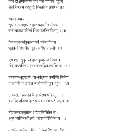
कथं दक्षिणमार्गेण विशन्ति पापिनः पुरम् ।
श्रेतुमिच्छाम तद्‌ब्रूहि विस्तरेण तपोधन ॥१॥
व्यास उवाच
सुघोरं तन्महाघोरं द्वारं वक्ष्यामि भीषणम् ।
नानाश्वापदसंकीर्णं शिवशतनिनादितम् ॥२॥
फेत्काररवसंयुक्तमागम्यं लोमहर्षणम् ।
भूतप्रेतपिशाचैश्च वृतं चान्यैश्च राक्षसैः ॥३॥
एवं दृष्ट्वा सुदूरान्ते द्वारं दुष्कृतकारिणः ।
मोहं गच्छन्ति सहसा त्रासाद्विप्रलपन्ति च ॥४॥
ततस्ताञ्शृङ्खलैः पाशैर्बद्‌ध्वा कर्षन्ति निर्भयाः ।
ताडयन्ति च दण्डैश्च भर्त्सयन्ति पुनः पुनः ॥५॥
लब्धसंज्ञास्ततस्ते वै रुधिरेण परिप्लुताः ।
व्रजन्ति दक्षिणं द्वारं प्रस्खलन्तः पदे पदे ॥६॥
तीव्रकण्टकयुक्तेन शर्करानिचितेन च ।
क्षुरधारानिभैस्तीक्ष्णैः पाषाणैर्निचितेन च ॥७॥
क्वचित्पङ्केन निचिता निरुत्तारैश्च खातकैः ।