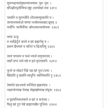
सुगन्धद्रव्यसंयुक्तान्याचमानाः पुनः पुनः ।
दधिक्षीरघृतोन्मिश्रं दष्ट्वा शाल्योदनं तथा ॥३१॥
पानानि च सुगन्धीनि शीतलान्युदकानि च ।
तान्याचमानांश्ते याम्या भर्त्सयन्तस्तदाऽब्रुवन् ॥
वचोभिः परुषैर्भीमाः क्रोधरक्तान्तलोचनाः ॥३२॥
यम्या ऊचुः
न भवद्भिर्हुतं काले न दत्तं ब्रह्मणेषु च ।
प्रसभं दीयमानं च वारितं च द्विजातिषु ॥३३॥
तस्य पापस्य च फलं भवतां समुपागतम् ।
नाग्नौ दग्धं जले नष्टं न हृतं नृपतस्करैः ॥३४॥
कुतो वा सांप्रतं विप्रे यन्न दत्तं पुराऽधमाः ।
यैर्दत्तानि तु दानानि साधुभिः सात्त्विकानि तु ॥३५॥
तेषामेते प्रदृश्यन्ते कल्पिता ह्यन्नपर्वताः ।
भक्ष्यभोज्याश्च पेयाश्च लेह्याश्चोष्याश्च संवृताः ॥३६॥
न यूयमभिलप्स्यध्वे न दत्तं च कथंचन ।
यैस्तु दत्तं हुतं चेष्टं ब्राह्मणाश्चैव पूजिताः ॥३७॥