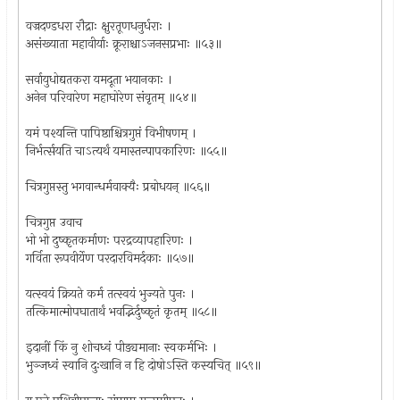
वज्रदण्डधरा रौद्राः क्षुरतूणधनुर्धराः ।
असंख्याता महावीर्याः क्रूराश्चाऽजनसप्रभाः ॥५३॥
सर्वायुधोद्यतकरा यमदूता भयानकाः ।
अनेन परिवारेण महाघोरेण संवृतम् ॥५४॥
यमं पश्यन्ति पापिष्ठाश्चित्रगुप्तं विभीषणम् ।
निर्भर्त्सयति चाऽत्यर्थं यमास्तन्पापकारिणः ॥५५॥
चित्रगुप्तस्तु भगवान्धर्मवाक्यैः प्रबोधयन् ॥५६॥
चित्रगुप्त उवाच
भो भो दुष्कृतकर्माणः परद्रव्यापहारिणः ।
गर्विता रूपवीर्येण परदारविमर्दकाः ॥५७॥
यत्स्वयं क्रियते कर्म तत्स्वयं भुज्यते पुनः ।
तत्किमात्मोपघातार्थं भवद्भिर्दुष्कृतं कृतम् ॥५८॥
इदानीं किं नु शोचध्वं पीड्यमानाः स्वकर्मभिः ।
भुञ्जध्वं स्वानि दुःखानि न हि दोषोऽस्ति कस्यचित् ॥५९॥