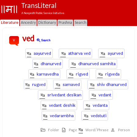
TransLiteral
A Nonprofit Public Service Initiative.
Literature
Ancestry
Dictionary
Prashna
Search
ved
v
zoom_in
Search
aayurved
atharva ved
ayurved
dhanurved
dhanurved samhita
karnavedha
rigved
rigveda
rugved
samaved
shiv dhanurved
srivedant desikan
vedant
vedant deshik
vedanta
vedarambha
vedstuti
Folder
Page
Word/Phrase
Person