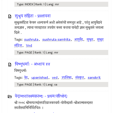
Type: INDEX | Rank: 1 | Lang: mr
सुश्रुय संहिता - प्रस्तावना
सुश्रुतसंहिता केवळ शल्यकर्म अशी अनेकांची समजूत आहे , परंतु आयुर्वेदाचे
तत्वज्ञान , त्याचा व्यवहारात उपयोग कसा करावा याचेही ज्ञान सुश्रुताने जगाला
दिले .
Tags:
sushruta
,
sushruta samhita
,
आयुर्वेद
,
सुश्रुत
,
सुश्रुत
संहिता
,
Ved
Type: PAGE | Rank: 1 | Lang: mr
विष्णुधर्माः - अध्याय ४४
विष्णुधर्माः
Tags:
वेद
,
upanishad
,
ved
,
उपनिषद‌
,
संस्कृत
,
sanskrit
Type: PAGE | Rank: 1 | Lang: sa
वेदान्तशास्त्रमकरन्दः - प्रथमःपरिच्छेदः
श्री १००८ श्रीमत्परमहंसपरिव्राजकाचार्य-योगीन्द्रवर्य-श्रीआत्मानन्दसर
स्वतीस्वामिभिंर्विरचितः ।