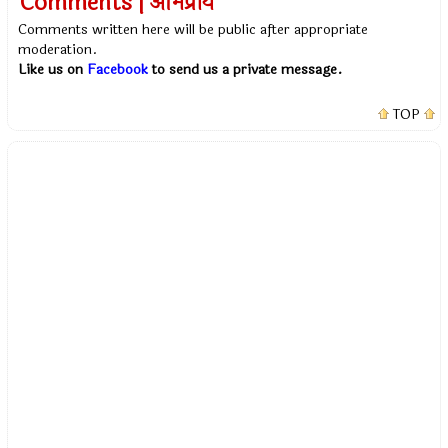
Comments | अभिप्राय
Comments written here will be public after appropriate
moderation.
Like us on
Facebook
to send us a private message.
TOP