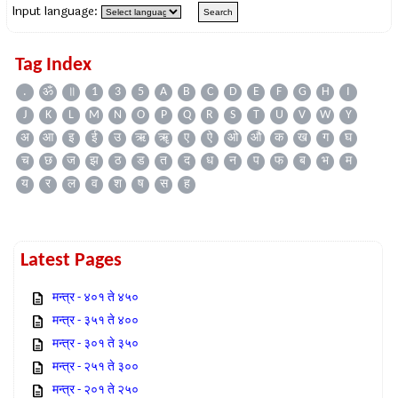
Input language:
Tag Index
.
ॐ
॥
1
3
5
A
B
C
D
E
F
G
H
I
J
K
L
M
N
O
P
Q
R
S
T
U
V
W
Y
अ
आ
इ
ई
उ
ऋ
ॠ
ए
ऐ
ओ
औ
क
ख
ग
घ
च
छ
ज
झ
ठ
ड
त
द
ध
न
प
फ
ब
भ
म
य
र
ल
व
श
ष
स
ह
Latest Pages
मन्त्र - ४०१ ते ४५०
मन्त्र - ३५१ ते ४००
मन्त्र - ३०१ ते ३५०
मन्त्र - २५१ ते ३००
मन्त्र - २०१ ते २५०