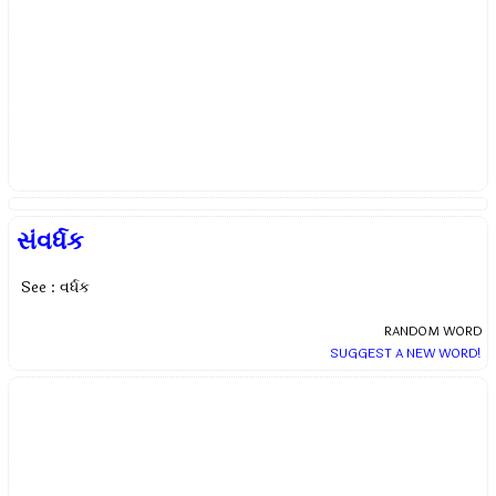
સંવર્ધક
See : વર્ધક
RANDOM WORD
SUGGEST A NEW WORD!