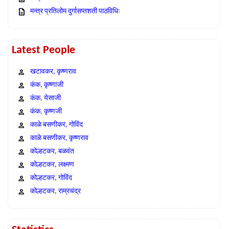
मन्त्र प्रतिलोम दुर्गासप्तशती पाठविधिः
Latest People
खटावकर, कृष्णराव
कंक, कृष्णाजी
कंक, येसाजी
कंक, कृष्णजी
काळे बसणीकर, गोविंद
काळे बसणीकर, कृष्णराव
कोल्हटकर, बळवंत
कोल्हटकर, लक्ष्मण
कोल्हटकर, गोविंद
कोल्हटकर, राम्रचंद्र