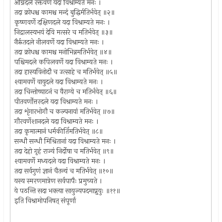
अग्निदले रक्तवर्णे यदा विश्राम्यते मनः ।
तदा क्रोधश्च कामश्च मन्दं बुद्धिर्मतिर्भवेत् ॥२॥
कृष्णवर्णे दक्षिणदले यदा विश्राम्यते मनः ।
निद्रालस्यभयं देवि मत्सरे च मतिर्भवेत् ॥३॥
नैर्ऋतदले नीलवर्णे यदा विश्राम्यते मनः ।
तदा क्रोधश्च कामश्च मनोभिन्नमतिर्भवेत् ॥४॥
पश्चिमदले कपिलवर्णे यदा विश्राम्यते मनः ।
तदा हास्यविनोदौ च उत्साहे च मतिर्भवेत् ॥५॥
श्यामवर्णे वायुदले यदा विश्राम्यते मनः ।
तदा चिन्तोच्चाटनं च वैराग्ये च मतिर्भवेत् ॥६॥
पीतवर्णोत्तरदले यदा विश्राम्यते मनः ।
तदा शृंगारभोगौ च कल्पनायां मतिर्भवेत् ॥७॥
गौरवर्णेशानदले यदा विश्राम्यते मनः ।
तदा कृमात्मानं धर्मकीर्तिमतिर्भवेत् ॥८॥
सन्धौ सन्धौ मिश्रितानां यदा विश्राम्यते मनः ।
तदा देहो गृहं राज्यं निर्दोषा च मतिर्भवेत् ॥९॥
श्यामवर्णे मध्यदले यदा विश्राम्यते मनः ।
तदा सर्वगुणं ज्ञानं चैतन्यं च मतिर्भवेत् ॥१०॥
यस्य स्मरणमात्रेण सर्वपापैः प्रमुच्यते ।
ये पठन्ति सदा भक्त्या सायुज्यपदमाप्नुयुः ॥११॥
इति विश्रामोपनिषत् संपूर्णा