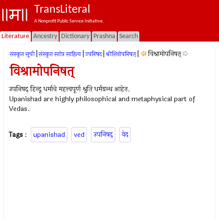
TransLiteral
A Nonprofit Public Service Initiative.
Literature
Ancestry
Dictionary
Prashna
Search
|
|
|
|
विश्रामोपनिषत्
संस्कृत सूची
संस्कृत स्तोत्र साहित्य
उपनिषद‌
श्रीशिवोपनिषत्
विश्रामोपनिषत्
उपनिषद् हिन्दू धर्माचे महत्त्वपूर्ण श्रुति धर्मग्रन्थ आहेत.
Upanishad are highly philosophical and metaphysical part of
Vedas.
Tags
:
upanishad
ved
उपनिषद्
वेद