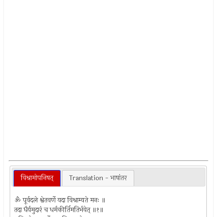
विश्रामोपनिषत्
Translation - भाषांतर
ॐ पूर्वदले श्वेतवर्णे यदा विश्राम्यते मनः ॥
तदा धैर्यमुदारं च धर्मकीर्तिमतिर्भवेत् ॥१॥