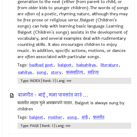
generation to the next (either from parent to child, or
from older kids to younger children).The words of songs
are often of a poetic, rhyming nature, although they may
be free prose or religious verse.Balgeet (Children's
songs) can help with learning basic language.Learning
Balgeet (Children's songs) assists in the development of
vocabulary, and several examples deal with rudimentary
counting skills. It also encourages children to enjoy
music. In addition, specific actions, motions, or dances
are often associated with particular songs.
Tags:
badbad geet
,
balgeet
,
balsahitya
,
literature
,
sahitya
,
song
,
story
,
बालसाहित्य
,
साहित्य
Type: INDEX | Rank: 1 | Lang: mr
बालगीत - आई , मला पावसांत जाउं ...
बालगीत लहान मुले अवखळपणे गातात. Balgeet is always sung by
children
Tags:
balgeet
,
mother
,
song
,
आई
,
बालगीत
Type: PAGE | Rank: 1 | Lang: mr