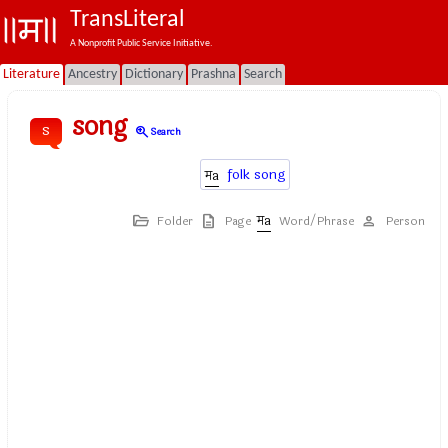
TransLiteral
A Nonprofit Public Service Initiative.
Literature
Ancestry
Dictionary
Prashna
Search
song
s
zoom_in
Search
folk song
Folder
Page
Word/Phrase
Person