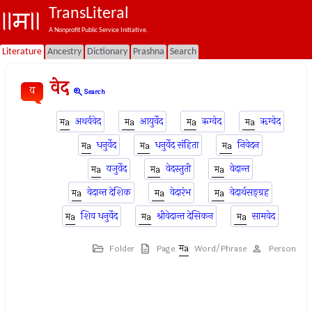
TransLiteral
A Nonprofit Public Service Initiative.
Literature
Ancestry
Dictionary
Prashna
Search
वेद
व
zoom_in
Search
अथर्ववेद
आयुर्वेद
ऋग्वेद
ॠग्वेद
धनुर्वेद
धनुर्वेद संहिता
निवेदन
यजुर्वेद
वेदस्तुती
वेदान्त
वेदान्त देशिक
वेदारंभ
वेदार्थसङ्ग्रह
शिव धनुर्वेद
श्रीवेदान्त देसिकन
सामवेद
Folder
Page
Word/Phrase
Person