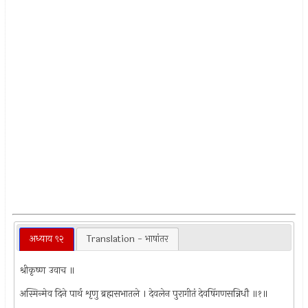
अध्याय ९२
Translation - भाषांतर
श्रीकृष्ण उवाच ॥
अस्मिन्मेव दिने पार्थ शृणु ब्रह्मसभातले । देवलेन पुरागीतं देवषिंगणसन्निधौ ॥१॥