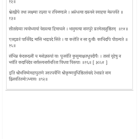
१२॥
श्वेतद्वीपे तथा लक्ष्म्या राज्ञ्या च रविमण्डले । अरुंधत्या दारुवने स्वाहया मेरुपर्वते ॥
१३॥
सीतादेव्या त्वयोध्यायां वेदवत्या हिमाचले । भानुमत्या नागपुरे व्रतमेतदनुष्ठितम् ‍ ॥१४॥
एतद्‍व्रतं पार्थिवेंद्र मासि भाद्रपदे सिते । या करोति न सा दुःखैः काचिदपि पीडन्यते ॥
१५॥
संभिन्न कंदकदलीं च मनोज्ञरूपां याः पूजयंति कुसुमाक्षतधूपदीपैः । तासां गृहेषु न
भवंति कदाचिदेव नार्यस्त्वनार्यचरिता विधवा विरूपाः ॥१६॥ [ ३८५४ ]
इति श्रीभविष्येमहापुराणे उत्तरपर्वणि श्रीकृष्णयुधिष्ठिरसंवादे रंभाव्रते नाम
द्विनवतितमोऽध्यायः ॥९२॥