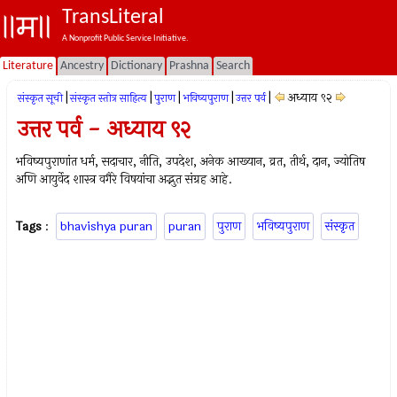
TransLiteral
A Nonprofit Public Service Initiative.
Literature
Ancestry
Dictionary
Prashna
Search
|
|
|
|
|
अध्याय ९२
संस्कृत सूची
संस्कृत स्तोत्र साहित्य
पुराण
भविष्यपुराण
उत्तर पर्व
उत्तर पर्व - अध्याय ९२
भविष्यपुराणांत धर्म, सदाचार, नीति, उपदेश, अनेक आख्यान, व्रत, तीर्थ, दान, ज्योतिष
अणि आयुर्वेद शास्त्र वगैरे विषयांचा अद्भुत संग्रह आहे.
Tags
:
bhavishya puran
puran
पुराण
भविष्यपुराण
संस्कृत