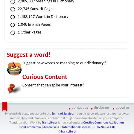
2,309,309 Meanings in Dictionary
22,745 Sanskrit Pages
1,153,927 Words in Dictionary
1,048 English Pages
1 Other Pages
Suggest a word!
Suggest new words or meaning to our dictionary!!
Curious Content
Content that can spike your interest!
contact us
disclaimer
about us
By using this page, you agree to the
Terms of Service
. If you disagree, please close your browser
immediately and remove all content that might have downloaded on your computer.
TransLiteration Work
by
TransLiteral
is licensed under a
Creative Commons Attribution-
NonCommercial-ShareAlike 4.0 International License
. (
CC BY-NC-SA 4.0
)
©
TransLiteral