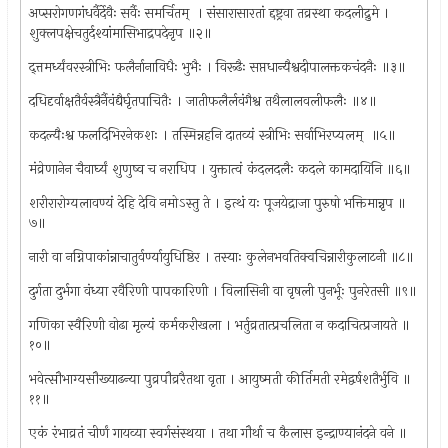
अप्सरोगणगंधर्वैर्देवैः सर्वैः समर्चितम् ‍ । संसारासारतां द्दष्ट्रवा तव्रस्था कदलीद्रुमे ।
शुक्लपक्षेचतुर्दश्यांमासिभाद्रपदेनृप ॥२॥
द्त्तमर्ध्यंवरस्त्रीभिः फलैर्नानाविधैः भुभैः । विरूढैः सप्तधान्यैश्वदीपालक्तकचंदनैः ॥३॥
दधिदृर्वाक्षतैर्वस्त्रैर्नैवंद्यैर्घृतपाचितैः । जातीफलैर्लवंगैश्व तथैलालवलीफलैः ॥४॥
कदल्यैःश्व फलदिभिरनेकशः । तस्मिन्नहनि दातव्यं स्त्रीभिः सर्वाभिरप्यलम् ‍ ॥५॥
मंव्रेणानेन चैवार्घ्यं शुणुष्व च नराधिप । युक्तात्वं कंदलदलैः कदले कामदायिनि ॥६॥
शरीरारोग्यलावण्यं देहि देवि नमोऽस्तु ते । इत्थं यः पूजयेद्राजा पुरुषो भक्तिमान्नृप ॥
७॥
नारी वा नग्निपाकांन्नाचातुर्वर्ण्यायुधिष्ठिर । तस्याः कुलेनभवतिक्वचिन्नारीकुलाटनी ॥८॥
दुर्गता दुर्भगा वंध्या रवैरिणी पापकारिणी । विलासिनी वा वृषली पुनर्भूः पुनरेतसी ॥९॥
गणिका स्वैरिणी वोढा मृल्यं कर्मकरीखला । भर्तुव्रतात्प्रचलिता न कदाचित्प्रजायते ॥
१०॥
भवेत्सौभाग्यसौख्याढन्या पुव्रपौव्ररैतथा वृता । आयुष्मती कीर्तिमती रमेद्वर्षशतैर्भुवि ॥
११॥
एकं रंभाव्रतं चीर्णं गायव्या स्वर्गसंस्थया । तथा गौर्था च कैलास इन्द्राण्यानंदने वने ॥