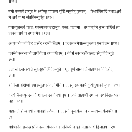
॥११॥
नमो नमस्तोऽच्युत मे क्षयोस्तु पापस्य वृद्धिं समुषैतु पुण्वम् ‍ । ऐश्वर्यवित्तादि तथाऽक्षयं
मे क्षयं च मा संततिरभ्युपैतु ॥१२॥
यथाच्युतस्त्वं परतः परस्मात्स ब्रह्मभूतः परतः परात्मा । तथाच्युतंमे कुरु वांछितं त्वं
हरस्व पापं च तथाप्रमेय ॥१३॥
अच्युतानंत गोविन्द प्रसीद यदभीप्सितम् ‍ । तदक्षयममेयात्मन्कुरुष्व पुरुषोत्तम ॥१४॥
एवमेवं समभ्यर्च्य प्रार्थयित्वा तथा शिवम् ‍ । नैवेद्यं स्वयमश्नीयान्नक्तं संपूजितेच्युते ॥
१५॥
ततः संवत्सरस्यांते सुखसुप्तोत्थितेऽच्युते । घृतपूर्णं ताम्रपाव्रं बाह्मणाय विवेदयेत् ‍ ॥
१६॥
शक्तितो दक्षिणां दद्यादच्युतः प्रीयतामिति । ततस्तु सप्तमेव्रर्षे कुर्यादुद्यापनं बुधः ॥१७॥
कार्या चैवाच्युतस्यार्चा शक्त्या स्वर्णमयी नृप । तदग्रे ब्राह्मणी स्थाप्या स्थविरासाभरणा
चह ॥१८॥
महासती रौप्यमयी समानाही सदेवता । ततस्तौ पूजयित्वा च माल्यवस्त्रविलेपनैः ॥
१९॥
मंव्रेणानेन राजेन्द्र प्रणिपत्य विधानतः । प्रतिवर्षं च दत्तं चेत्ताम्रपाव्रं द्विजातये ॥२०॥