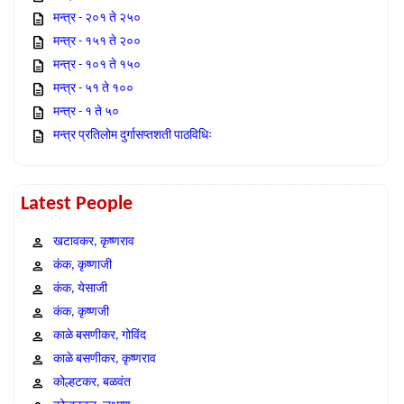
मन्त्र - २०१ ते २५०
मन्त्र - १५१ ते २००
मन्त्र - १०१ ते १५०
मन्त्र - ५१ ते १००
मन्त्र - १ ते ५०
मन्त्र प्रतिलोम दुर्गासप्तशती पाठविधिः
Latest People
खटावकर, कृष्णराव
कंक, कृष्णाजी
कंक, येसाजी
कंक, कृष्णजी
काळे बसणीकर, गोविंद
काळे बसणीकर, कृष्णराव
कोल्हटकर, बळवंत