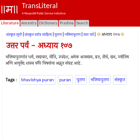
TransLiteral
A Nonprofit Public Service Initiative.
Literature
Ancestry
Dictionary
Prashna
Search
|
|
|
|
|
अध्याय १०७
संस्कृत सूची
संस्कृत स्तोत्र साहित्य
पुराण
भविष्यपुराण
उत्तर पर्व
उत्तर पर्व - अध्याय १०७
भविष्यपुराणांत धर्म, सदाचार, नीति, उपदेश, अनेक आख्यान, व्रत, तीर्थ, दान, ज्योतिष
अणि आयुर्वेद शास्त्र वगैरे विषयांचा अद्भुत संग्रह आहे.
Tags
:
bhavishya puran
puran
पुराण
भविष्यपुराण
संस्कृत