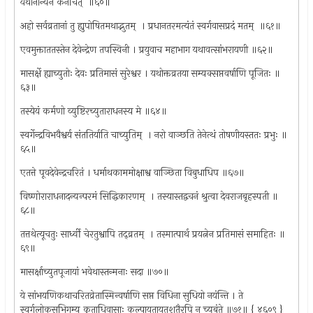
यथानान्येन केनचित् ‍ ॥६०॥
अहो सर्वव्रतानां तु ह्युपोषितमथाद्भुतम् ‍ । प्रधानतरमत्यंतं स्वर्गवासप्रदं मतम् ‍ ॥६१॥
एवमुक्ताततस्तेन देवेन्द्रेण तपस्विनी । प्रयुवाच महाभाग यथावत्सांभरायणी ॥६२॥
मासर्क्षे ह्याच्युतोः देवः प्रतिमासं सुरेश्वर । यथोक्तव्रतया सम्यक्सप्तवर्षाणि पूजितः ॥
६३॥
तस्येयं कर्मणो व्युष्टिरच्युताराधनस्य मे ॥६४॥
स्वर्गेन्द्रविभवैश्वर्य संततिर्याति चाच्युतिम् ‍ । नरो वाञ्छति तेनेत्थं तोषणीयस्ततः प्रभुः ॥
६५॥
एतत्ते पूवदेवेन्द्रचरितं । धर्माथकाममोक्षाश्व वाञ्छिता विबुधाधिप ॥६७॥
विष्णोराराधनादन्यन्परमं सिद्धिकारणम् ‍ । तस्यास्तद्वचनं श्रुत्वा देवराजबृहस्पती ॥
६८॥
तत्तथेत्यूचतुः सार्ध्वी चेरतुश्वापि तद्‌व्रतम् ‍ । तस्मात्पार्थ प्रयत्नेन प्रतिमासं समाहितः ॥
६९॥
मासर्क्षाच्युतपूजायां भवेथास्तन्मनाः सदा ॥७०॥
ये सांभयणिकथाचरितव्रेतास्मिन्वर्षाणि सप्त विधिना सुधियो नयंन्ति । ते
स्वर्गलोकसभिगम्य कृताधिवासाः कल्पायुतायुतशतैरपि न च्यबंते ॥७१॥ { ४६०९ }