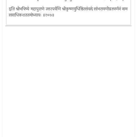
इति श्रीभविष्ये महापुराणे उत्तरपर्वणि श्रीकृष्णयुधिष्ठिरसंवादे सांभरायणीव्रतवर्णनं नाम
सप्ताधिकशततमोध्यायः ॥१०७॥