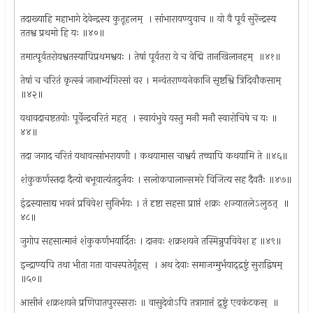
तदाख्याहि महाभागे देवेन्द्रस्य कुतूहलम् ‍ । सांभारायण्युवाच ॥ यो वै पूर्व सुरेंन्द्रस्य
ततश्व प्रथमो हि यः ॥४०॥
तमात्पूर्वतरोयश्वतस्यापिप्रथमश्वयः । तेषां पूर्वतरा ये च वेद्मि तानखिलानहम् ‍ ॥४१॥
तेषां च चरितं कृत्स्त्रं जानाभ्यंगिरसां वर । मन्वंतराण्यनेकानि सृष्टश्वि त्रिदिवौकसाम् ‍
॥४२॥
यथावदाचष्टतयोः पूर्वेन्द्रचरितं महत् ‍ । स्वायंभुवे यस्तु मनौ मनौ स्वारोचिषे च यः ॥
४४॥
तदा जगाद चरितं यथावत्सांभरायणी । कथयामास चाश्वर्य तच्चापि कथयामि ते ॥४६॥
शंकुकर्णस्तदा दैत्यो बभूवात्यंतदुर्जयः । सलोकपालान्समरे विजित्य सह दैवतैः ॥४७॥
इंद्रस्यासाद्य भवनं प्रविवेश सुनिर्भयः । तं दृष्टा सहसा प्राप्तं शक्रः शज्यातलेऽलुठत् ‍ ॥
४८॥
जुगोप सहसात्मानं शंकुकर्णभयार्दितः । दानवः शक्रशयने तस्मिन्नुपविवेश ह ॥४९॥
इन्द्राण्यपि तथा भीता गता वाचस्पतेर्गृहस् ‍ । अथ देवाः समाजग्मुर्भयाद्‍द्रष्टुं सुराद्विषम् ‍
॥५०॥
आसीनं शक्रशयने प्रणिपातपुरस्सराः ॥ वासुदेवोऽपि तत्रागात्तं द्र्ष्टुं एवकंटकस् ‍ ॥