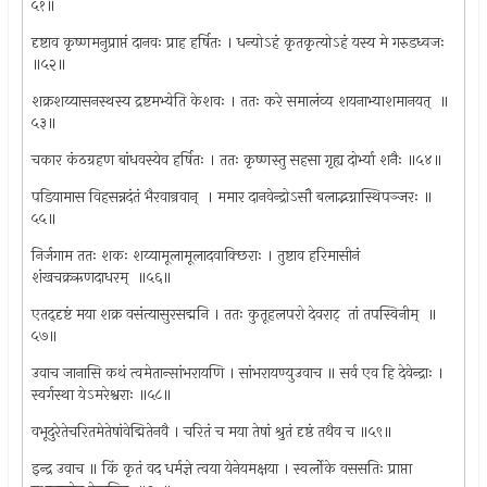
५१॥
दृष्टाव कृष्णमनुप्राप्तं दानवः प्राह हर्षितः । धन्योऽहं कृतकृत्योऽहं यस्य मे गरुडध्वजः
॥५२॥
शक्रशय्यासनस्थस्य द्रष्टमभ्येति केशवः । ततः करे समालंव्य शयनाभ्याशमानयत् ‍ ॥
५३॥
चकार कंठग्रहण बांधवस्येव हर्षितः । ततः कृष्णस्तु सहसा गृह्य दोर्भ्या शनैः ॥५४॥
पडियामास विहसन्नदंतं भैरवान्रवान् ‍ । ममार दानवेन्द्रोऽसौ बलाद्भग्नास्थिपञ्जरः ॥
५५॥
निर्जगाम ततः शकः शय्यामूलामूलादवाक्छिराः । तुष्टाव हरिमासीनं
शंखचक्रऋणदाधरम् ‍ ॥५६॥
एतद्‌दृष्टं मया शक्र वसंत्यासुरसद्मनि । ततः कुतूहलपरो देवराट् ‍ तां तपस्विनीम् ‍ ॥
५७॥
उवाच जानासि कथं त्वमेतान्सांभरायणि । सांभरायण्युउवाच ॥ सर्व एव हि देवेन्द्राः ।
स्वर्गस्था येऽमरेश्वराः ॥५८॥
वभूदुरेतेचरितमेतेषांवेद्मितेनवै । चरितं च मया तेषां श्रुतं दृष्ठं तथैव च ॥५९॥
इन्द्र उवाच ॥ किं कृतं वद धर्मज्ञे त्वया येनेयमक्षया । स्वर्लोके वससतिः प्राप्ता