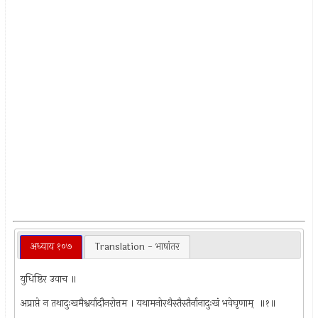
अध्याय १०७
Translation - भाषांतर
युधिष्ठिर उवाच ॥
अप्राप्ते न तथादुःखमैश्वर्यादौनरोत्तम । यथामनोरथैस्तैस्तैर्नानादुःखं भवेघृणाम् ‍ ॥१॥