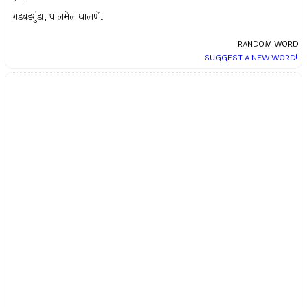
गडबडगुंडा, घालमेल घालणें.
RANDOM WORD
SUGGEST A NEW WORD!