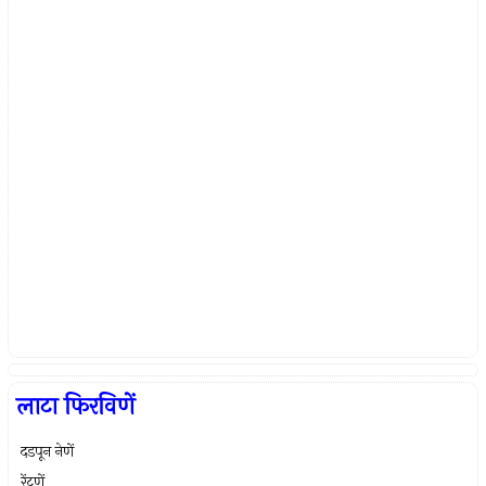
लाटा फिरविणें
दडपून नेणें
रेंटणें