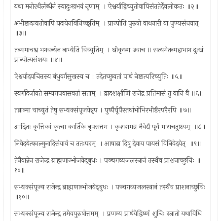
यथा मनोरथैर्लब्धैर्न स्यादुःखभयं नृणाम् ‍ । ऐश्वर्याद्विच्युतोवापिसंततेर्देवलोकतः ॥२॥
अभीष्टादन्यतोवापि यदायेनविनिष्कृतिम् ‍ । प्रान्पोति पुरुषो वाथनारी वा पुण्यसंचयात् ‍
॥३॥
तन्ममाचश्व भगवन्येन नाभ्येति विच्युतिम् ‍ । श्रीकृष्ण उवाच ॥ सत्यमेतन्महाभाग दुःखं
प्रान्पोत्यसंशयः ॥४॥
ऐश्वर्यांदयचित्तस्य बंधुवर्गसुखस्य च । तदेतच्छुयतां पार्थ नेष्टात्परिच्युतिः ॥५॥
स्वर्गादेर्जायते सम्यगपवासवतां सताम् ‍ । द्वादशर्क्षाणि राजेंद्र प्रतिमासं तु यानि वै ॥६॥
तन्नान्मा चाच्युतं तेषु सभ्यक्संपूजयेन्नृप । पुष्पैर्घूपैस्तथांभोभिरभीष्टैरपरैरपि ॥७॥
आदितः कृत्तिकां कृत्वा कार्तिके नृपसत्तम । कृशरामव्र नैवेद्यै पूर्वं मासचतुष्टयम् ‍ ॥८॥
निवेदयेत्फाल्गुनादिसंयावं च ततःपरम् ‍ । आषाढा दिषु देवाय पायसं विनिवेदयेत् ‍ ॥९॥
तेनैवान्नेन राजेन्द्र ब्राह्मणान्भोजयेद्‍बुधः । पञ्चगव्यजलस्त्रानं तस्थैव प्राशनाच्छुचिः ॥
१०॥
सभ्यक्संपूज्य राजेन्द्र ब्राह्मणान्भोजयेद्‍बुधः । पञ्चगव्यजलस्त्रानं तस्थैव प्राशनाच्छुचिः
॥१०॥
सभ्यक्संपूज्य राजेन्द्र तमेवपुरुषोत्तमम् ‍ । प्रणम्य प्रार्थयेद्विष्णं शुचिः स्त्रातो यथाविधि