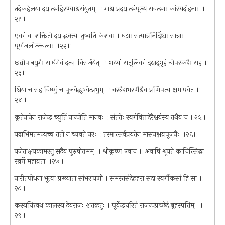
तदेकहेलया दद्यात्सहिरण्याश्वसंयुतम् ‍ । गाश्व प्रदद्यात्संपूज्य सवत्साः कांस्यदोहनाः ॥
२१॥
एकां वा शक्तितो दद्याद्भक्त्या तुष्यति केशवः । घटाः सत्पाव्रनिर्दिष्टाः सान्नाः
पूर्णजलोज्ज्चलाः ॥२२॥
छव्रोपानद्युगैः सार्धमेवं दत्वा विसर्जयेत् ‍ । शय्यां सतूलिकां दद्याद्‍गृहं चोपस्करैः सह ॥
२३॥
श्रिया च सह विष्णुं च पूजयेद्भूषयेत्प्रभुम् ‍ । वस्त्रैराभरणैश्वैव प्रणिपत्य क्षमापयेत ॥
२४॥
कृतेनानेन राजेन्द्र च्युतिं नान्पोति मानवः । संततेः स्वर्गवित्तादेरैश्वर्यस्य तथैव च ॥२५॥
यद्वाभिमतमन्यच्च ततो न च्यवते नरः । तस्मात्सर्वप्रयतेन मासनक्षव्रपूजनैः ॥२६॥
यजेताक्षयकामस्तु सदैव पुरुषोत्तमम् ‍ । श्रीकृष्ण उवाच ॥ अवाषि श्रूयते काचित्सिद्धा
स्व्रर्गे महाव्रता ॥२७॥
नारीतपोधना भूत्वा प्रख्याता सांभरायणी । समस्तसंदेहहरा सदा स्वर्गौकसां हि सा ॥
२८॥
कस्यचित्त्वथ कालस्य देवराजः शतक्रतुः । पूर्वेन्द्रचरितं राजन्पप्रच्छेदं बृहस्पतिम् ‍ ॥
२९॥