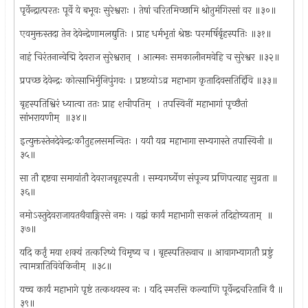
पृर्वेन्द्रात्परतः पूर्वे ये बभूवः सुरेश्वराः । तेषां चरितमिच्छामि श्रोतुमंगिरसां वर ॥३०॥
एवमुक्तस्तदा तेन देवेन्द्रेणामलद्युतिः । प्राह धर्मभृतां श्रेष्ठः परमर्षिर्बृहस्पतिः ॥३१॥
नाहं चिरंतनान्वेद्मि देवराज सुरेश्वरान् ‍ । आत्मनः समकालीनमवेहि च सुरेश्वर ॥३२॥
प्रपच्छ देवेन्द्रः कोत्साभिर्मुनिपुंगवः । प्रष्टव्योऽव्र महाभाग कृतादिवसतिद्दिंवि ॥३३॥
बृहस्पतिश्विरं ध्यात्वा ततः प्राह शचीपतिम् ‍ । तपस्विनीं महाभागां पृच्छैतां
सांभरायणीम् ‍ ॥३४॥
इत्युक्तस्तेनदेवेन्द्रःकौतुहलसमन्वितः । ययौ यव्र महाभागा सभ्यगास्ते तपास्विनी ॥
३५॥
सा तौ द्दष्टवा समायांतौ देवराजबृहस्पती । सम्यगर्घ्येण संपूज्य प्रणिपत्याह सुव्रता ॥
३६॥
नमोऽस्तुदेवराजायतथैवाङ्गिरसे नमः । यद्वां कार्यं महाभागी सकलं तदिहोच्यताम् ‍ ॥
३७॥
यदि कर्तृं मया शक्यं तत्करिष्ये विमृष्य च । बृह्स्पतिरूवाच ॥ आवागभ्यागतौ प्रष्टुं
त्वामत्रातिविवेकिनीम् ‍ ॥३८॥
यच्च कार्यं महाभागे पृष्टं तत्कथयस्व नः । यदि स्मरसि कल्याणि पूर्वेन्द्रचरितानि वै ॥
३९॥