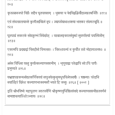
१०॥
कृतस्त्रानजपो विप्रैः सहैव घृतपायसम् ‍ । भुक्त्वा च वेदविद्वद्भिर्खैडालव्रतबर्जितैः ॥११॥
एवं संवत्सरस्यान्ते कृत्वैतदखिलं नृप । उद्यापयेद्यथाशक्त्या भास्कर संस्मरन्हृदि ॥
१२॥
घृतपाव्रं सकरकं सोदकुम्भं निवेदयेत् ‍ । वस्त्रालङ्कारसंयुक्तां सुवर्णास्यां पयस्विनीम् ‍
॥१३॥
एकामपि प्रदद्याद्नां वित्तहीनो विमत्सरः । वित्तशाठन्यं न कुर्वीत ततो मोहात्पतत्यधः ॥
१४॥
अनेन विधिना यस्तु कुर्यात्कल्याणसप्तमीम् ‍ । शृणुयाद्वा पठेद्वापि सोऽपि पापैः
प्रमुच्यते ॥१५॥
यश्वाष्टपव्रकमलोदरकर्णिकायां सपूजयेत्कुसुमधूपविलेपनाद्यैः । षष्ठन्याः परेहनि
नवार्तिहरं दिनेश कल्याणभाजनमसौ भवते हि जन्तुः ॥१६॥ [ २००१ ]
इति श्रीभविष्ये महापुराण उत्तरपर्वणि श्रीकृष्णयुधिष्ठिरसंवादे कल्याणसप्तमीव्रतवर्णनं
नामाष्टचत्वारिंशोऽध्यायः ॥४८॥