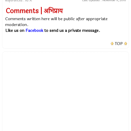
References : N/A
Last Updated :
November 11, 2016
Comments | अभिप्राय
Comments written here will be public after appropriate
moderation.
Like us on
Facebook
to send us a private message.
TOP