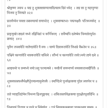
श्रीकृष्ण उवाच ॥ यदा तु शुक्लसप्तम्यामादित्यस्य दिनं भवेत् ‍ । तदा सा तु महापुण्या
विजया तु निगद्यते ॥२॥
प्रातर्गव्येन पयसा स्त्रानमस्यां समाचरेत् ‍ । शुक्लाम्बरधरः पद्ममक्षतैः परिकल्पयेत् ‍ ॥
३॥
प्राङ्रमुखोऽष्टदलं मध्ये तद्विचिव्रां च कर्णिकाम् ‍ । सर्वेष्वपि दलेष्बेव विन्यसेत्पूर्वतः
क्रमात् ‍ ॥४॥
पूर्वेण तपनायेति मार्तण्डायेति वै नमः । याम्ये दिवाकरायेति विधाव्रे नैऋतेन च ॥५॥
पश्विमे वरुणायेति भास्करायेति वानिले । सौभ्यं च वरुणायेति रवयेऽन्त्येऽष्टमे दले ॥
६॥
आदावन्ते च तन्मध्ये नमोऽस्तु परमात्मने । मन्व्रैत्वें समभ्यर्च्य नमस्कारान्तदीपितैः ॥
७॥
शुक्लवस्त्रफलैर्भक्ष्यैर्धूपमाल्यानुलेपनैः । स्थण्डिले पूजयेद्भक्त्या गुडेन लवणेन च ॥
८॥
ततो व्याहृतिहोमेन विभज्य द्विजपुङ्गवान् ‍ । शक्तितस्तर्पयेद्भक्त्या गुडक्षीरघृतादिभिः ॥
९॥
तिलपाव्रं हिरण्य च गरवे च निवेदयेत् ‍ । एवं नियमकृत्स्त्रात्वा पातरुत्थाय मानवः ॥