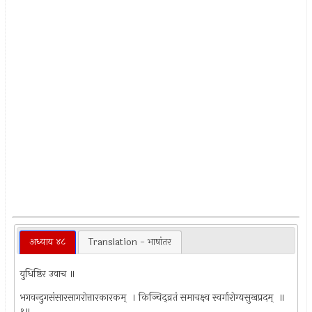
अध्याय ४८
Translation - भाषांतर
युधिष्ठिर उवाच ॥
भगवन्दुगसंसारसागरोत्तारकारकम् ‍ । किञ्चिद्‍व्रतं समाचक्ष्व स्वर्गारोग्यसुखप्रदम् ‍ ॥
१॥