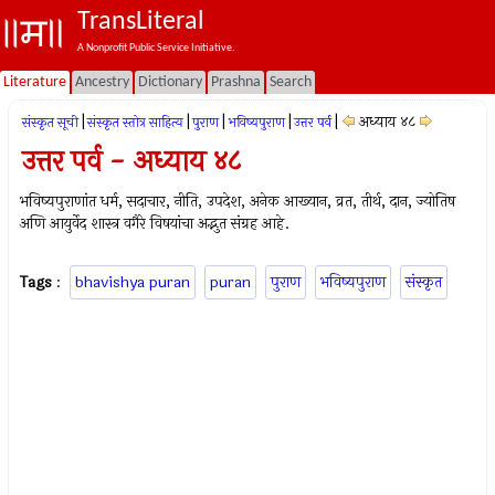
TransLiteral
A Nonprofit Public Service Initiative.
Literature
Ancestry
Dictionary
Prashna
Search
|
|
|
|
|
अध्याय ४८
संस्कृत सूची
संस्कृत स्तोत्र साहित्य
पुराण
भविष्यपुराण
उत्तर पर्व
उत्तर पर्व - अध्याय ४८
भविष्यपुराणांत धर्म, सदाचार, नीति, उपदेश, अनेक आख्यान, व्रत, तीर्थ, दान, ज्योतिष
अणि आयुर्वेद शास्त्र वगैरे विषयांचा अद्भुत संग्रह आहे.
Tags
:
bhavishya puran
puran
पुराण
भविष्यपुराण
संस्कृत