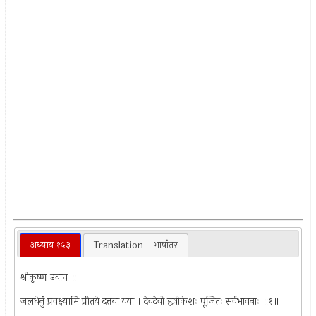
अध्याय १५३
Translation - भाषांतर
श्रीकृष्ण उवाच ॥
जलधेनुं प्रवक्ष्यामि प्रीतये दत्तया यया । देवदेवो हृषीकेशः पूजितः सर्वभावनाः ॥१॥