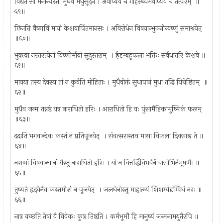
विद्यते सा मनोन्यस्ता मुधैव मधुसूदने । अवार्प्यैवं च गार्हस्थ्यमवाप्यैवं च तत्परम् ‍ ॥
५९॥
छिनत्ति वैष्णविं मायां केशवार्पितमानसः । अविरोधेन विषयान्भुञ्जीन्वष्णुं समाश्रयेत् ‍
॥६०॥
भुक्त्वा नरतरत्येनां विष्णोर्मायां सुदुस्तराम् ‍ । ईदृग्बहुफला भक्तिः सर्वधातरि केशवे ॥
६१॥
मायया तस्य देवस्य तां न कुर्वति मोहिताः । मुधैवोक्तं सुधापानं मुधा तद्धि यिचेष्टितम् ‍ ॥
६२॥
मुधैव जन्म तन्नष्टं यत्र नाराधितो हरिः । आराधितो हि यः पुंसामैहिकामुष्मिकं फलम् ‍
॥६३॥
ददाति भगवान्देवः कस्तं न प्रतिपूजयेत् ‍ । संवत्सरास्तथ मासा विफला दिवसाश्व ते ॥
६४॥
नराणां विषयान्धानां यैस्तु नाराधितो हरिः । यो न वित्तर्द्धिविभवैर्न वासोभिर्नभूषणैः ॥
६५॥
तुष्यते हृदयेनैव कस्तमीशं न पूजयेत् ‍ । जलधेनोस्तु माहात्म्यं शिशम्येदृग्विधं नरः ॥
६६॥
नात्र यच्छति तेषां वै विवेकः कुत्र तिष्ठति । कर्मभूमौ हि मानुष्यं जन्मनामयुतैरपि ॥