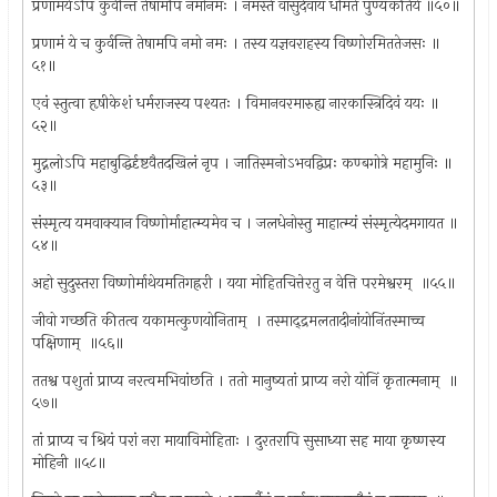
प्रणामंयेऽपि कुर्वन्ति तेषामपि नमोनमः । नमस्ते वासुदेवाय धीमते पुण्यकीर्तये ॥५०॥
प्रणामं ये च कुर्वन्ति तेषामपि नमो नमः । तस्य यज्ञवराहस्य विष्णोरमिततेजसः ॥
५१॥
एवं स्तुत्वा हृषीकेशं धर्मराजस्य पश्यतः । विमानवरमारुह्य नारकास्त्रिदिवं ययः ॥
५२॥
मुद्नलोऽपि महाबुद्धिर्दृष्टवैतदखिलं नृप । जातिस्मनोऽभवद्विप्रः कण्बगोत्रे महामुनिः ॥
५३॥
संस्मृत्य यमवाक्यान विष्णोर्माहात्म्यमेव च । जलधेनोस्तु माहात्म्यं संस्मृत्येदमगायत ॥
५४॥
अहो सुदुस्तरा विष्णोर्माथेयमतिगह्ररी । यया मोहितचित्तेरतु न वेत्ति परमेश्वरम् ‍ ॥५५॥
जीवो गच्छति कीतत्व यकामत्कुणयोनिताम् ‍ । तस्माद्‌द्रमलतादीनांयोनिंतस्माच्च
पक्षिणाम् ‍ ॥५६॥
ततश्व पशुतां प्राप्य नरत्वमभिवांछति । ततो मानुष्यतां प्राप्य नरो योनिं कृतात्मनाम् ‍ ॥
५७॥
तां प्राप्य च श्रियं परां नरा मायाविमोहिताः । दुरतरापि सुसाध्या सह माया कृष्णस्य
मोहिनी ॥५८॥