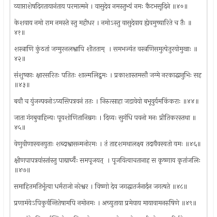
व्याप्ताशेषदिगतायानंताय परमात्मने । वासुदेव नमस्तुभ्यं नमः कैटभसूदिने ॥४०॥
केशवाय नमो राम नमस्ते स्तु महीधर । नमोऽस्तु वासुदेवाय ह्येवमुच्चारिते च तैः ॥
४१॥
शस्त्राणि कुंठतां जग्मुरनलश्वापि शीतताम् ‍ । समभज्यंत वस्त्रणिसमुत्पेतुरयोमुखाः ॥
४२॥
संशुष्काः क्षारसरितः पतितः शाल्मलिद्रुमः । प्रकाशास्तमसौ जग्मे नरकाद्धानुभिः सह
॥४३॥
बवौ च युंजन्पवनोऽप्यसिपत्रवनं ततः । निरुत्साहा जडावेयो बभूवुर्यमकिंकराः ॥४४॥
जाता गंगबुवाहिन्यः पूयशोणितानिम्रगः । दिव्यः सुगंधि पवनो मनः प्रीतिकरस्तथा ॥
४५॥
वेणुवीणास्वनयुताः शब्दाश्वासन्मनोरमः । तं तादृशमथालक्ष्य तदावैवस्वतो यमः ॥४६॥
क्षीणपापत्रयांस्तांस्तु पाद्यार्घ्यैः समपूजयत् ‍ । पूजयित्वाचतानाह स कृष्णाय कृतांजलिः
॥४७॥
समाहितमतिर्भूत्वा धर्मराजो नरेश्वर । विष्णो देव जगद्धातर्जनार्दन जगत्षते ॥४८॥
प्रणामंयेऽपिकुर्वन्तितेषामपि नमोनमः । अच्युताया प्रमेयाय मायावामनरुषिणे ॥४९॥