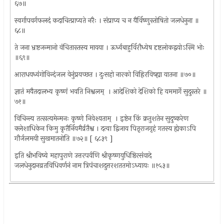
६७॥
स्वर्गापवर्गफलदं कदाचित्प्राप्यते नरैः । संप्राप्य च न यैर्विष्णुस्तोषितो जलधेनुना ॥
६८॥
ते जना भ्रष्टजन्मानो वंचितास्तस्य मायया । ऊर्ध्वबाहुर्विरौध्येष दृष्टलोकद्वयोऽस्मि भोः
॥६९॥
आराधयध्वंगोविन्दंजल वेनुंप्रयच्छत । दुःसहो नारको विह्रिरविष्ह्या यातना ॥७०॥
ज्ञातं मयैतदालभ्य कृष्णं भवति निश्वलम् ‍ । आदेशिको देशिको हि यममार्गे सुदुस्तरे ॥
७१॥
विचिन्त्य तत्सत्यमेन्मनः कृष्णे निवेश्यताम् ‍ । इष्टेन किं क्रतुशतेन सुदुष्करेण
क्लेशाधिकेन किमु कृतैर्नियमैर्व्रतैश्व । दत्वा द्विजाय पितृराजगृहं गतस्य ह्येकाऽपि
गौर्जलमयी सुखमातनोति ॥७२॥ [ ६८३९ ]
इति श्रीभविष्ये महापुराणे उत्तरपर्वणि श्रीकृष्णयुधिष्ठिरसंवादे
जलधेनुदानव्रतविधिवर्णनं नाम त्रिपंचाशदुत्तरशततमोऽध्यायः ॥१५३॥