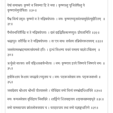
येषां समाश्रयः कृष्णे न नियम्या हि ते मया । कृष्णस्तु पूजितोयैस्तु ये
कृष्णार्थमुपोषिताः ॥३०॥
यैश्व नित्यं स्मृतः कृष्णो न ते मद्विषयोपगाः । नमः कृष्णाच्युतानंतवासुदेवेत्युदीरितम् ‍ ॥
३१॥
वैर्भावभावितैर्विप्र न ते मद्विषयोपगाः । दानं ददद्धिर्यैरुक्तमच्युतः प्रीयतामिति ॥३२॥
श्रद्धापुरः सरैर्विप्र न ते मद्विषयोपगाः । स एव नाथः सर्वस्य तन्नियोगकरावयम् ॥३३॥
जनसंयमनश्वाहमस्मत्संयमनो हरिः । इत्थं निशम्य वचनं यमस्य वदतोऽखिलम् ‍ ॥
३४॥
ऊर्चुस्ते नारकाः सर्वे वह्रिशस्त्रार्कभीरवः । नमः कृष्णाय हरये विष्णवे जिष्णवे नमः ॥
३५॥
हृषीकेशाय केशाय जगद्धात्रेऽच्युताय च । नमः पडकजनेत्राय नमः पड्कजनाभये ॥
३६॥
जनार्दनाय श्रीशाय श्रीभर्त्रे पीतवाससे । गोविंदाय नमो नित्यं नमश्वोदधिशायिने ॥३७॥
नमः कमलनेत्राय नृसिंहाय निनादिने । शार्ङ्गिणे शितखड्‌गाय शङ्खचक्रगदाभृते ॥३८॥
नमो वामनरुपाय क्रांतलोकत्रयाय च । वराहरुपाय तथा नमो यज्ञाङ्गधारिणे ॥३९॥