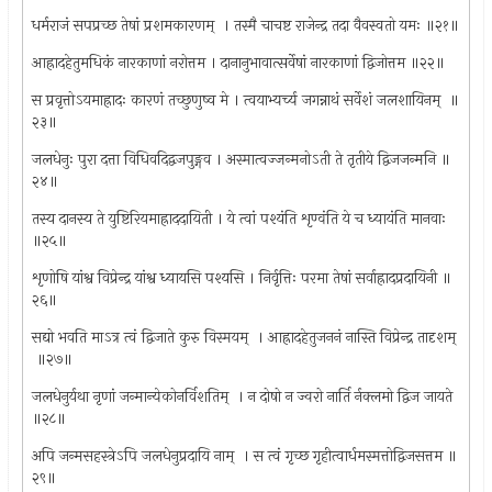
धर्मराजं सपप्रच्छ तेषां प्रशमकारणम् ‍ । तस्मै चाचष्ट राजेन्द्र तदा वैवस्वतो यमः ॥२१॥
आह्रादहेतुमधिकं नारकाणां नरोत्तम । दानानुभावात्सर्वेषां नारकाणां द्विजोत्तम ॥२२॥
स प्रवृत्तोऽयमाह्रादः कारणं तच्छुणुष्व मे । त्वयाभ्यर्च्य जगन्नाथं सर्वेशं जलशायिनम् ‍ ॥
२३॥
जलधेनुः पुरा दत्ता विधिवदि‌द्वजपुङ्गव । अस्मात्वज्जन्मनोऽती ते तृतीये द्विजजन्मनि ॥
२४॥
तस्य दानस्य ते युष्टिरियमाह्राददायिती । ये त्वां पश्यंति शृण्वंति ये च ध्यायंति मानवाः
॥२५॥
शृणोषि यांश्व विप्रेन्द्र यांश्व ध्यायसि पश्यसि । निर्वृत्तिः परमा तेषां सर्वाह्रादप्रदायिनी ॥
२६॥
सद्यो भवति माऽत्र त्वं द्विजाते कुरु विस्मयम् ‍ । आह्रादहेतुजननं नास्ति विप्रेन्द्र तादृशम्
‍ ॥२७॥
जलधेनुर्यथा नृणां जन्मान्येकोनर्विशतिम् ‍ । न दोषो न ज्वरो नार्ति र्नक्लमो द्विज जायते
॥२८॥
अपि जन्मसहस्त्रेऽपि जलधेनुप्रदायि नाम् ‍ । स त्वं गृच्छ गृहीत्वार्धमस्मत्तोद्विजसत्तम ॥
२९॥