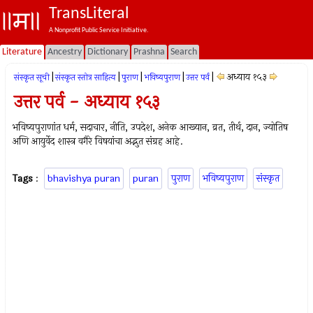
TransLiteral
A Nonprofit Public Service Initiative.
Literature
Ancestry
Dictionary
Prashna
Search
|
|
|
|
|
अध्याय १५३
संस्कृत सूची
संस्कृत स्तोत्र साहित्य
पुराण
भविष्यपुराण
उत्तर पर्व
उत्तर पर्व - अध्याय १५३
भविष्यपुराणांत धर्म, सदाचार, नीति, उपदेश, अनेक आख्यान, व्रत, तीर्थ, दान, ज्योतिष
अणि आयुर्वेद शास्त्र वगैरे विषयांचा अद्भुत संग्रह आहे.
Tags
:
bhavishya puran
puran
पुराण
भविष्यपुराण
संस्कृत