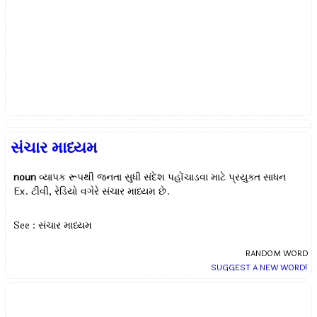
સંચાર માધ્યમ
noun
વ્યાપક રૂપથી જનતા સુધી સંદેશ પહોંચાડવા માટે પ્રયુક્ત સાધન
Ex.
ટીવી, રેડિયો વગેરે સંચાર માધ્યમ છે.
See : સંચાર માધ્યમ
RANDOM WORD
SUGGEST A NEW WORD!