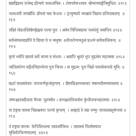
दद्याद्विप्राथ राजेन्द्र प्रीत्यर्थ जलशायिनः । शेषपर्यकशयनः श्रीमाञ्छार्ङ्गविसूधितः ॥११॥
जलशायी जगद्योनिः प्रीयतां मस केशवः । इत्युच्चार्य जगन्नाथं विप्राय प्रतिपाद्यताम् ‍ ॥
१२॥
तद्दिनं गोव्रतस्तिष्ठेच्छ्रेद्धया परया युतः । अनेन विधिनादत्वा जलधेनुं जनाधिप ॥१३॥
सर्वभोगानवाप्नोति ये दिव्या ये च मानुषाः शरीरारोग्यमतुलं प्रशमं सर्वकालिकम् ‍ ॥
१४॥
नृणां भवंति दत्तायां सर्वे कामा न संशयः । अत्रापि श्रूयते भूप मुद्रलेन महात्मना ॥१५॥
जातिस्मरेण यद्रीतमिहाभ्येत्य पुरा किल । स मुद्नलः पुरा विप्रो यमलोकगतो मुनिः ॥
१६॥
ददर्श यातनानेकाः पापकर्मकृतांनृणाम् ‍ । दीप्ताग्निक्ष्णन्त्रस्थाः क्काथतैलमयास्तथा ॥
१७॥
उष्णक्षारनदीपाता भैरवाः पुरुषर्षभ । व्रणक्षारनिपातोथ कुंभीपाकमहालयाः ॥१८॥
ता दृष्ट्रवा यातना विप्रश्वकार परमां कृपाम् ‍ । आह्रादं ते तदा जग्मुः पापास्तदनुकंपया ॥
१९॥
तं दृष्ट्रवा नारकः केचिस्त्थित्वा तदवलोकिनः । तदवस्थं विलोक्याथ
मुनिर्नारकिमण्डलम् ‍ ॥२०॥