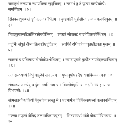
जलकुंभं नरव्याघ्र स्थापयित्वा सुपूजितम् ‍ । रत्नगर्भ तु तं कृत्वा ग्राम्यैर्धान्यैः
समन्वितम् ‍ ॥२॥
सितवस्त्रयुगच्छन्नं दूर्वापल्लवशोभितम् ‍ । कुष्ठमांसी पुरोशीरवालकाममलकीयुतम् ‍ ॥
३॥
मियङ्गगुपत्रसहितांसितज्ञोपवीतिनम् ‍ । सच्छत्रं सोपानहं च दर्भविष्टरसंस्थितम् ‍ ॥४॥
चतुर्भिः संयुतं रौप्यं तिलपत्रैश्चतुर्दिशम् ‍ । स्थगितं दधिपात्रेण घृतक्षौद्रवता मुखम् ‍ ॥
५॥
सवत्सां च प्रतिष्ठाप्य गोमयेनोपशोभिताम् ‍ । स्त्रग्दापुच्छीं कुर्वीत ताम्रदोहनकान्विताम् ‍
॥६॥
ततः समभ्यर्च्य विभुं वासुदेवं सनातनम् ‍ । पुष्पधूपोपहारैश्व यथाविभवमात्मनः ॥७॥
संकल्प्य जलधेनुं च कुंभं तमभिमंत्र्य च । विष्णोर्वक्षसि या लक्ष्मीः स्वाहा या च
विभावसोः ॥८॥
सोमशक्रार्कशक्तिर्या धेनुरुपेण सास्तु मे । एतमामंत्र्य विधिवत्सफलां वत्सकान्विताम् ‍
॥९॥
भक्त्या संपूज्यं गोविंदं जलशायिनमच्युतम् ‍ । सितवस्त्रधरंशांतो वीतरागोविमत्सरः ॥
१०॥