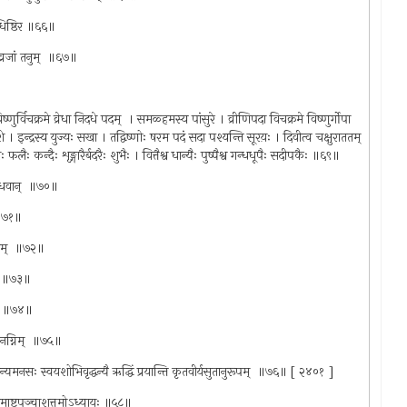
्युधिष्ठिर ॥६६॥
 व्रजां तनुम् ‍ ॥६७॥
णुर्विचक्रमे व्रेधा निदधे पदम् ‍ । समळ्हमस्य पांसुरे । व्रीणिपदा विचक्रमे विष्णुर्गोपा
 । इन्द्रस्य युज्यः सखा । तद्विष्णोः षरम पदं सदा पश्यन्ति सूरय़ः । दिवीत्व चक्षुराततम्
 फलैः कन्दैः शृङ्गारैर्बदरैः शुभैः । वित्तैश्व धान्यैः पुष्पैश्व गन्धधूपैः सदीपकैः ॥६९॥
ान्धवान् ‍ ॥७०॥
ः ॥७१॥
रतम् ‍ ॥७२॥
् ‍ ॥७३॥
्यते ॥७४॥
ां नग्निम् ‍ ॥७५॥
यमनसः स्वयशोभिवृद्धन्यै ऋद्धिं प्रयान्ति कृतवीर्यसुतानुरूपम् ‍ ॥७६॥ [ २४०१ ]
ं नामाष्टपञ्चाशत्तमोऽध्यायः ॥५८॥