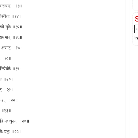
 सवासवान् ‍ ॥१३॥
 समास्थिताः ॥१४॥
ाह्मणीं मुनेः ॥१५॥
्तदाश्रमान् ‍ ॥१६॥
I
िना क्षणात् ‍ ॥१७॥
रणे ॥१८॥
 परिघैर्घनैः ॥१९॥
ातिताः ॥२०॥
भवत् ‍ ॥२१॥
चरत् ‍ ॥२२॥
रतः ॥२३॥
ति हि नः श्रुतम् ‍ ॥२४॥
तिः प्रभुः ॥२५॥