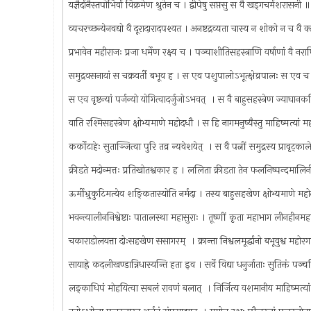
यज्ञैर्दानैस्तपोभिर्वा विक्रमेण श्रुतेन च । द्वीपेषु सप्तसु स वै खड्‍गचर्मशरासनी
व्यचरच्छन्येनवद्यो वै दूरादारादपश्यत । अनष्टद्रव्यता चास्य न शोको न च व
प्रभावेन महीराजः प्रजा धर्मेण रक्ष्य च । पञ्चाशीतिसहस्त्राणि वर्षाणां वै 
समुद्रवसनायां स चक्रवर्ती बभूव ह । स एव पशुपालोऽभूत्क्षेव्रपालः स एव
स एव वृष्टन्यां पर्जन्यो योगित्वादर्जुजोऽभवत् ‍ । स वै बाहुसहस्त्रेण ज्याघ
वाति रश्मिसहस्त्रेण क्षोभ्यमाणे महोदधौ । स हि नागमनुष्यैस्तु माहिष्मत्यां 
कर्कोटाहेः सुताञ्जित्वा पुरि तव्र न्यवेशयेत् ‍ । स वै पत्नीं समुद्रस्य प्रावृट्‍क
क्रीडते मदोन्मत्तः प्रतिखोतश्वकार ह । ललिता क्रीडता तेन फलनिष्पन्दमालि
ऊर्मीभ्रुकुटिमत्येव शङ्कितास्योति नर्मदा । तस्य बाहुसहखेण क्षोभ्यमाणे 
भवन्त्यालीननिश्वेष्टाः पातालस्था महासुराः । तूष्णीं कृता महाभाग लीनही
चकाराडोलयत्ता दोःसहखेण ससागरम् ‍ । क्रान्ता निश्वलमूर्द्धानो बभूवुश्व महो
सायाह्रे कदलीखण्डान्निधास्यन्ति हता इव । सर्वे विद्या धनुर्जाताः सुतिक्तं प
लङ्काधिपं मोहयित्वा सबलं रावणं बलात् ‍ । निर्जित्य वशमानीय माहिष्मत्