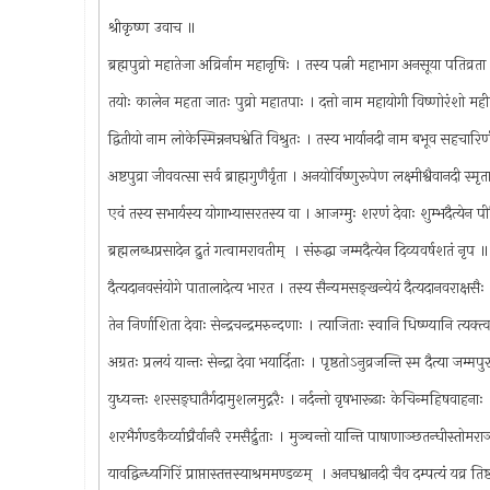
श्रीकृष्ण उवाच ॥
ब्रह्मपुव्रो महातेजा अव्रिर्नाम महानृषिः । तस्य पत्नी महाभाग अनसूया पतिव्र
तयोः कालेन महता जातः पुव्रो महातपाः । दत्तो नाम महायोगी विष्णोरंशो म
द्वितीयो नाम लोकेस्मिन्ननघश्वेति विश्रुतः । तस्य भार्यानदी नाम बभूव सहचा
अष्टपुव्रा जीववत्सा सर्व ब्राह्मगुणैर्वृता । अनयोर्विष्णुरूपेण लक्ष्मीश्वैवानदी स्
एवं तस्य सभार्यस्य योगाभ्यासरतस्य वा । आजग्मुः शरणं देवाः शुम्भदैत्येन 
ब्रह्मलब्धप्रसादेन द्रुतं गत्वामरावतीम् ‍ । संरुद्धा जम्मदैत्येन दिव्यवर्षशतं नृप
दैत्यदानवसंयोगे पातालादेत्य भारत । तस्य सैन्यमसङ्खन्येयं दैत्यदानवराक्षस
तेन निर्णाशिता देवाः सेन्द्रचन्द्रमरुन्दणाः । त्याजिताः स्वानि धिष्ण्यानि त्यक्
अग्रतः प्रलयं यान्तः सेन्द्रा देवा भयार्दिताः । पृष्ठतोऽनुव्रजन्ति स्म दैत्या जम्
युध्यन्तः शरसङ्‍घातैर्गदामुशलमुद्नरैः । नर्दन्तो वृषभारूढाः केचिन्महिषवाहन
शरभैर्गण्डकैर्व्याघ्रैर्वानरै रमसैर्द्रुताः । मुञ्चन्तो यान्ति पाषाणाञ्छतन्घीस्तोम
यावद्विन्ध्यगिरिं प्राप्तास्तत्तस्याश्रममण्डळम् ‍ । अनघश्वानदी चैव दम्पत्यं यव्र 