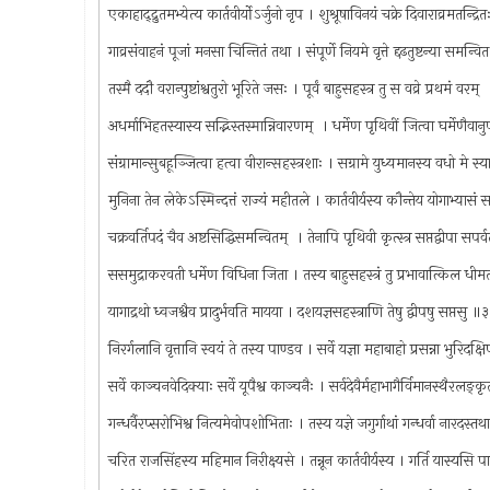
एकाहाद्‍द्रुतमभ्येत्य कार्तवीर्योऽर्जुनो नृप । शुश्रूषाविनयं चक्रे दिवाराव्रमतन्द्
गाव्रसंवाहनं पूजां मनसा चिन्तितं तथा । संपूर्णे नियमे वृत्ते द्दढतुष्टन्या समन
तस्मै ददौ वरान्पुष्टांश्वतुरो भूरिते जसः । पूर्वं बाहुसहस्त्र तु स वव्रे प्रथमं वरम्
अधर्माभिहतस्यास्य सद्भिस्तस्मान्निवारणम् ‍ । धर्मेण पृथिवीं जित्वा घर्मेणैव
संग्रामान्सुबहूञ्जित्वा हत्वा वीरान्सहस्त्रशाः । सग्रामे युध्यमानस्य वधो मे स्
मुनिना तेन लेकेऽस्मिन्दत्तं राज्यं महीतले । कार्तवीर्यस्य कौन्तेय योगाभ्यासं
चक्रवर्तिपदं चैव अष्टसिद्धिसमन्वितम् ‍ । तेनापि पृथिवी कृत्स्त्र सप्तद्वीपा सप
ससमुद्राकरवती धर्मेण विधिना जिता । तस्य बाहुसहस्त्रं तु प्रभावात्किल ध
यागाद्रथो ध्वजश्वैव प्रादुर्भवति मायया । दशयज्ञसहस्त्राणि तेषु द्वीपषु सप्तसु 
निरर्गलानि वृत्तानि स्वयं ते तस्य पाण्डव । सर्वे यज्ञा महाबाहो प्रसन्ना भुरिदक
सर्वे काञ्चनवेदिक्याः सर्वे यूपैश्व काञ्चनैः । सर्वदेवैर्महाभागैर्विमानस्थैरलङ्
गन्धर्वैरप्सरोभिश्व नित्यमेवोपशोभिताः । तस्य यज्ञे जगुर्गाथां गन्धर्वा नारदस
चरित राजसिंहस्य महिमान निरीक्ष्यसे । तन्नून कार्तवीर्यस्य । गर्ति यास्यसि 