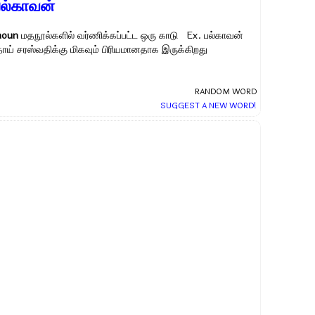
பல்காவன்
noun
மதநூல்களில் வர்ணிக்கப்பட்ட ஒரு காடு Ex.
பல்காவன்
தாய் சரஸ்வதிக்கு மிகவும் பிரியமானதாக இருக்கிறது
RANDOM WORD
SUGGEST A NEW WORD!