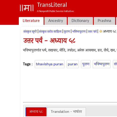
TransLiteral
A Nonprofit Public Service Initiative.
Literature
Ancestry
Dictionary
Prashna
|
|
|
|
|
अध्याय ५८
संस्कृत सूची
संस्कृत स्तोत्र साहित्य
पुराण
भविष्यपुराण
उत्तर पर्व
उत्तर पर्व - अध्याय ५८
भविष्यपुराणांत धर्म, सदाचार, नीति, उपदेश, अनेक आख्यान, व्रत, तीर्थ, दान, ज्
Tags
:
bhavishya puran
puran
पुराण
भविष्यपुराण
सं
अध्याय ५८
Translation - भाषांतर