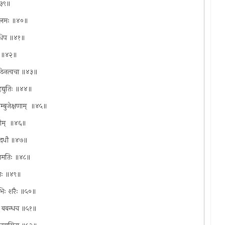
 ॥३९॥
ै क्लमः ॥४०॥
नराधिप ॥४१॥
 च ॥४२॥
ानकठिनत्वचा ॥४३॥
महद्युतिः ॥४४॥
ालेम्बुजेक्षणाम् ‍ ॥४५॥
नीम् ‍ ॥४६॥
महोदधौ ॥४७॥
नमहामतिः ॥४८॥
रगाः ॥४९॥
ञ्चभिः शरैः ॥५०॥
यां बबन्धच ॥५१॥