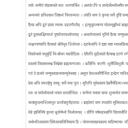
तयोः समीपं संप्राप्तास्ते नराः शरणार्थिनः । अनघोऽपि च तान्देवाँल्लीलयैव
अभ्यन्तरे प्रविश्याथ तिष्ठध्वं विगतज्वराः । तथेति नाम ते कृत्वा सर्वे तुष्टिं
दैत्या अपि द्रुतं प्राप्ता न्घन्तः प्रहरणैररीन् ‍ । इत्यूचुरुल्बणा घोरान्गृह्लीध्वं ब्र
द्रुतं द्रुमानाक्षिप्यध्वं पुष्पोपगफलोपगान् ‍ । अथारोप्यानघं मूर्न्घि दैत्या जग्मुस
तत्क्षणाच्चापि दैत्यानां श्रीर्वंभूव शिरोगता । द्त्तकेनापि ते द्दष्टा नष्टा ध्यानाग्न
निस्तेजसो बभूबुर्हि निःश्रीका मदपीडिताः । देवैरपि गृहीतास्ते दैत्याश्व हरणे 
रुदन्तो निस्तनन्तश्व निश्वेष्टा ब्रह्मकण्टकाः । ऋष्टिभिः करणैः शूलैस्त्रिशूलैः
एवं ते प्रलये जग्मुस्तत्प्रभावान्मुनेस्तदा । असुरा देवशस्त्रौघैजिंता इन्द्रेण घ
देवा अपि स्वराष्ट्रेषु तस्थुः सर्वे यथा पुरा । सुरैरपि मुनेस्तस्य देव्रर्षैर्महिमाऽ
ततः स सर्वलोकानां भवाय सततोत्थितः । कर्मणा मनसा वाचा शुभान्येव समा
काष्ठकुडन्यशिलाभूत ऊर्ध्वबाहुर्महातपाः । ब्रह्मोत्तरं नाम तपस्तेपे सुनियतव्
नेव्रे ह्यनिमिषे कृत्वा भ्रुवोर्मध्ये विलोकयन् ‍ । व्रीणि वर्षसहस्त्राणि दिव्यानी
तथोर्ध्वरेतस्तस्य स्थितस्यानिमिषस्य हि । योगाभ्यासप्रयत्नस्य माहिष्मत्याः प