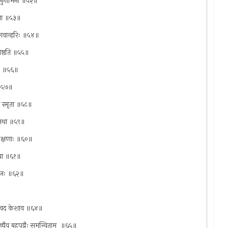
येनानुगामिना ॥५२॥
नुना ॥५३॥
ते भगवान्हरिः ॥५४॥
 तिष्ठति ॥५५॥
व्र ॥५६॥
ी ॥५७॥
घा स्मृता ॥५८॥
मा तथा ॥५९॥
षलक्षणाः ॥६०॥
व वा ॥६१॥
्विजः ॥६२॥
न्मे वद केशाव ॥६४॥
ांच्चैव बहुपुव्रैः समन्विताम् ‍ ॥६५॥