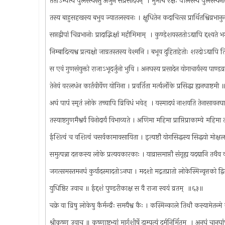
ततोऽभ्येत्य पुलस्त्यस्तु अर्जुनं संप्रसादयन् ‍ । मुमोच रक्षः पौलस्त्यं पुलस्त्
तस्य बाहुसहखस्य बभुव ज्यातलस्वनः । क्षुधितेन कदाचित्स प्रार्थितश्विव्रभा
सप्तद्वीपां चिव्रभानोः प्रादाद्भिक्षां महीमिमाम् ‍ । कुण्डेशयस्ततोऽद्यापि द्दश्य
निम्बादित्यश्व प्रत्यक्षो जाग्रतस्तस्य वेश्मनि । बभूव दुहिताहेतोः शरदोऽद्यापि
स एवं गुणसंयुक्तो राजाऽभूदर्जुनो भुवि । अनघस्य प्रसादेन योगाचार्यस्य पाण्ड
तेनेयं वरलधंन कार्तवीर्येण योगिना । प्रवर्तिता मर्त्यर्लोके प्रसिद्धा ह्यनघाष्टम
अघं पापं स्मृतं लोके तच्चापि व्रिविधं भवेत् ‍ । यस्मादघं नाशयति तेनासावन
तस्याष्टगुणमैश्वर्यं विनोदार्यं विभाव्यते । अणिमा महिमा प्राप्तिप्राकाम्ये महि
ईशित्वं च वशित्वं चसर्वकामावसायिता । इत्यष्टौ योगसिद्धस्य सिद्धयो मोक्
समुत्पन्ना दत्तकस्य लोके प्रत्ययकारकाः । याव्रासमाप्तौ संगृह्य यदद्यानि तथै
जगत्समस्तमनघं कुर्यादस्मादतोऽनघा । मदशो मद्नतप्रातो लोकेस्मिन्वृत्तको द
युधिष्ठिर उवाच ॥ ईद्दशं पुण्डरीकाक्ष स वै राजा स्वयं व्रतम् ‍ ॥६३॥
चक्रे वा व्रिषु लोकेषु कैर्मन्व्रैः समयैश्व कैः । कस्मिन्काले तिथौ कस्यामेत
श्रीकृष्ण उवाच ॥ कृष्णाष्टभ्यां मार्गशीर्षे दाम्पत्यं दर्मनिर्मितम् ‍ । अनघं चानघ