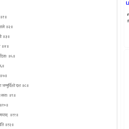
ता ॥१॥
हीतले ॥२॥
रिणी ॥३॥
मृता ॥४॥
पीडिताः ॥५॥
 ॥६॥
ैः ॥७॥
त्वा जग्मुर्दिशो दश ॥८॥
मपुरःसराः ॥९॥
ाः ॥१०॥
राञ्छरान् ‍ ॥११॥
तिष्ठति ॥१२॥