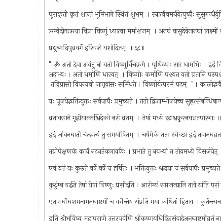
पुराकृती कृतं शान्तं भूमिभागे स्थितं शुभम् ‍ । स्त्रात्वैवमर्चयेत्पुष्पैः सुसुगन्धैर
ऋग्वेदोक्तऋचा विप्रा विष्णुं ध्यात्वा ममांशजम् ‍ । अनघं वासुदेवेनानघां लक्ष्मीं
प्रद्युन्मदिपुव्रवर्गे हरिवशे यशोदितम् ‍ ॥६८॥
" ॐ अतो देवा अवंतु नो यतो विष्णुर्विचक्रमे । पृथिव्याः सप्त धामभिः । इदं विष्
अदाभ्यः । अतो धर्माणि धारयत् ‍ । विष्णोः कर्माणि पश्यत यतो व्रतानि पस्पशे
‍ तद्विप्रासो विपन्यवो जागृवांसः समिंधते । विष्णोर्यत्परमं पदम् ‍ " । कालोद्भवैः
यः पूजयेद्भक्तियुक्तः सर्वपापैः प्रमुच्यते । ततो द्विजाम्भोजयेच्च सुह्रत्संबन्धिब
व्रतावसाने गृह्रीयात्कश्विदेको नरो व्रतम् ‍ । तेषां मध्ये द्दढाश्वक्रुरनघव्रतपारगा
इदं जीवनघाती चेत्सत्यं तु समयोषितम् ‍ । चर्षमेकं ततः स्वेच्छा इदं तवानघव्
तव्रोपेक्षणकं कार्यं नटनर्तकगायकैः । प्रभाते तु नवभ्यां त तोयमध्ये विसर्जयेत
एवं व्रतं यः कुरुते वर्षे वर्षे च हर्षितः । भक्तियुक्तः श्रद्धया च सर्वपापैः प्रमुच
कुटुंम्ब वर्द्धते तेषां येषां विष्णुः प्रसीदति । आरोग्यं सप्तजन्प्रानि ततो यांति पर
एतामघौघशमनामनघाष्टमीं च कौन्तेय संप्रति मया कथितां हिताय । कुर्तन्त्यनन्
इति श्रीभविष्य महापुराणे उत्तरपर्वणि श्रीकृष्णयुधिष्ठिरसंवादेअनघाष्टमीव्रत