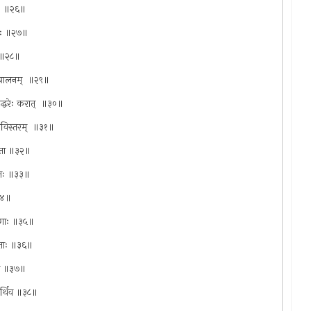
रितः ॥२६॥
्वितः ॥२७॥
 ‍ ॥२८॥
ानुपालनम् ‍ ॥२९॥
याद्धरेः करात् ‍ ॥३०॥
 सविस्तरम् ‍ ॥३१॥
र्वता ॥३२॥
ीमतः ॥३३॥
॥३४॥
्षिणाः ॥३५॥
‍कृताः ॥३६॥
्तथा ॥३७॥
पार्थिव ॥३८॥