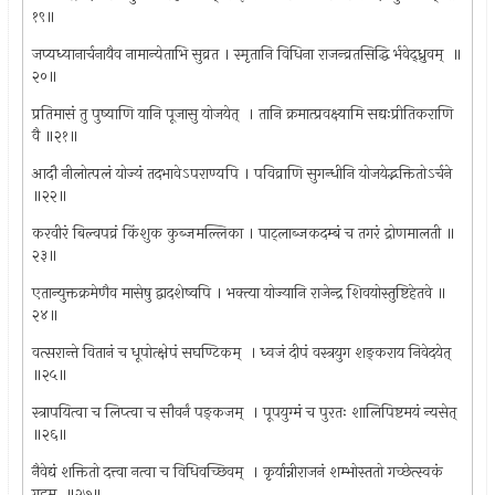
१९॥
जप्यध्यानार्चनायैव नामान्येताभि सुव्रत । स्मृतानि विधिना राजन्व्रतसिद्धि र्भवेद्‍ध्रुवम् ‍ ॥
२०॥
प्रतिमासं तु पुष्याणि यानि पूजासु योजयेत् ‍ । तानि क्रमात्प्रवक्ष्यामि सद्यःप्रीतिकराणि
वै ॥२१॥
आदौ नीलोत्पलं योज्यं तदभावेऽपराण्यपि । पविव्राणि सुगन्धीनि योजयेद्भक्तितोऽर्चने
॥२२॥
करवीरं बिल्वपव्रं किंशुक कुब्जमल्लिका । पाट्लाब्जकदम्बं च तगरं द्रोणमालती ॥
२३॥
एतान्युक्तक्रमेणैव मासेषु द्वादशेष्वपि । भक्त्या योज्यानि राजेन्द्र शिवयोस्तुष्टिहेतवे ॥
२४॥
वत्सरान्ते वितानं च धूपोत्क्षेपं सघण्टिकम् ‍ । ध्वजं दीपं वस्त्रयुग शङ्कराय निवेदयेत् ‍
॥२५॥
स्त्रापयित्वा च लिप्त्वा च सौवर्नं पङ्कजम् ‍ । पूपयुग्मं च पुरतः शालिपिष्टमयं न्यसेत् ‍
॥२६॥
नैवेद्यं शक्तितो दत्त्वा नत्वा च विधिवच्छिवम् ‍ । कृर्यान्नीराजनं शम्भोस्ततो गच्छेत्स्वकं
गृहम् ‍ ॥२७॥