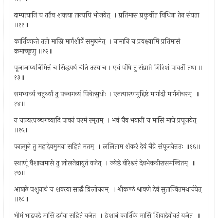
दाम्पत्यानि च ततैव शक्त्या तान्यपि भोजयेत् ‍ । प्रतिमास प्रकुर्वीत विधिना तेन संयता
॥११॥
कार्तिकान्ते ततो मास्रि मार्गशीर्षे समुद्यमेत् ‍ । नामानि च प्रवक्ष्यामि प्रतिमासं
क्रमाच्छृणु ॥१२॥
पूजाजाप्यनिमित्तं च सिद्धयर्थं चेति तस्य च । एवं पौषे तु संप्राप्ते गिरिशं पावतीं तथा ॥
१३॥
समभ्यर्च्य चतुर्थ्यां तु पञ्चगव्यं पिबेत्सुधीः । एनत्पारणमुद्दिष्टं मार्गादौ मार्गगोचरम् ‍ ॥
१४॥
न चान्यत्पञ्चगव्यादि पावनं परमं स्मृतम् ‍ । भवं चैव भवानीं च मासि माघे प्रपूजयेत् ‍
॥१५॥
फाल्गुने तु महादेवमुमया सहितं मतम् ‍ । ललिताम शंकरं देवं चैव्रे संपूजयेत्ततः ॥१६॥
स्थाणूं वैशाखमासे तु लोलनेव्रायुतं यजेत् ‍ । ज्येष्ठे वीरेश्वरं देवभेकवीरासमन्वितम् ‍ ॥
१७॥
आषाढे पशुनाथं च शक्त्या सार्द्धं व्रिलोचनम् ‍ । श्रीकण्ठं श्रावणे देवं सुतान्वितमथार्चयेत् ‍
॥१८॥
भीमं भाद्रपदे मासि दुर्गया सहितं यजेत् ‍ । ईशानं कार्तिके मासि शिवादेवीयुतं यजेत् ‍ ॥