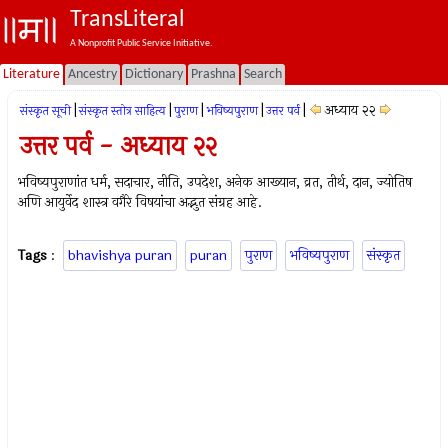
TransLiteral
A Nonprofit Public Service Initiative.
Literature
Ancestry
Dictionary
Prashna
Search
|
|
|
|
|
अध्याय २२
संस्कृत सूची
संस्कृत स्तोत्र साहित्य
पुराण
भविष्यपुराण
उत्तर पर्व
उत्तर पर्व - अध्याय २२
भविष्यपुराणांत धर्म, सदाचार, नीति, उपदेश, अनेक आख्यान, व्रत, तीर्थ, दान, ज्योतिष
अणि आयुर्वेद शास्त्र वगैरे विषयांचा अद्भुत संग्रह आहे.
Tags
:
bhavishya puran
puran
पुराण
भविष्यपुराण
संस्कृत