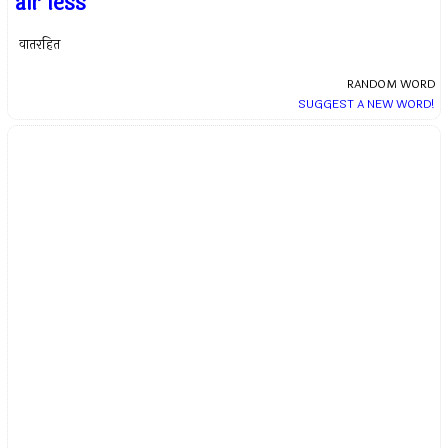
air less
वातरहित
RANDOM WORD
SUGGEST A NEW WORD!