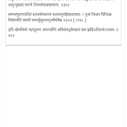
आयुःपुव्रप्रदं स्वर्ग्यं शिवलोकप्रदायकम् ‍ ॥३६॥
सम्यक्पुराणपतितं व्रतचयंमेतत्तत्त्वं चराचरगुरोर्ह्रदयङमायाः । पूजां विधाय विधिवन्न
वियोगमेति साध्वी स्वभर्तृसुतचन्धुजनैर्धनैश्व ॥३७॥ [ ११२५ ]
इति श्रीभविष्ये महापुराण उत्तरपर्वणि अवियोगतृतीयाव्रतं नाम द्वाव्रिंशतितमोऽध्यायः ॥
२२॥