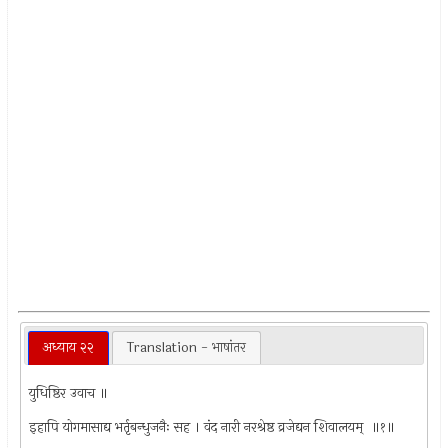
अध्याय २२
Translation - भाषांतर
युधिष्ठिर उवाच ॥
इहापि योगमासाद्य भर्तृबन्धुजनैः सह । वंद नारी नरश्रेष्ठ व्रजेद्यन शिवालयम् ‍ ॥१॥