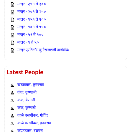
मन्त्र - २५१ ते ३००
मन्त्र - २०१ ते २५०
मन्त्र - १५१ ते २००
मन्त्र - १०१ ते १५०
मन्त्र - ५१ ते १००
मन्त्र - १ ते ५०
मन्त्र प्रतिलोम दुर्गासप्तशती पाठविधिः
Latest People
खटावकर, कृष्णराव
कंक, कृष्णाजी
कंक, येसाजी
कंक, कृष्णजी
काळे बसणीकर, गोविंद
काळे बसणीकर, कृष्णराव
कोल्हटकर, बळवंत