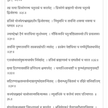
तव्र गत्वा व्रिकोणञ्च चतुरस्त्रं च कारयेत् ‍ । व्रिकोणे ब्राह्मणी भोज्या चतुरखे
द्विजोत्तमाः ॥२८॥
व्रतिनो भोजयेत्पश्वाद‍द्वादशैव द्विजोत्तमान् ‍ । मिथुनानि च तावन्ति शक्त्या भक्त्या च
पाण्डव ॥२९॥
उमामहेश्वरं हैमं कारयित्वा सुशोभनम् ‍ । मौक्तिकानि चतुःषष्टिस्तावन्तोऽपि प्रवालकाः
॥३०॥
तावन्ति पुष्णरागाणि तास्त्रपाव्रोपरि न्यसेत् ‍ । व्रस्त्रेण वेष्टयित्वा च गन्धैर्धूपैस्तथार्चयेत् ‍
॥३१॥
एतत्संभारसंयुक्तमाचार्याय निवेदयेत् ‍ । व्रतिनां ब्राह्मणानां च दम्पतीनां च भारत ॥३२॥
दत्त्वा हिरण्यवासांसि प्रणिपत्य क्षमापयेत् ‍ । चत्वारिंशत्तथाष्टौ च कुम्भांश्र्छव्रमुपानहौ
॥३३॥
सहिरण्याक्षतान्सर्वान्दद्यात्पुष्पोदकान्वितान् ‍ । दीनान्धदुःखितानां च तद्दिने वानिवारितम्
‍ ॥३४॥
कल्पंपदन्नदानं चालोचयञ्छक्तिमात्मनः । न्यूनाधिकं च कर्तव्यं स्वाव परिमाणतः ॥
३५॥
संपूरयेत्कल्पनया वित्तशाठन्यं न कारयेत् ‍ । अवियोगकरं चैतद्रूपसौभाग्यवित्तदम् ‍ ।