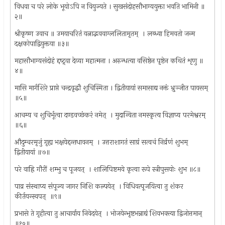
विधवा च परे लोके भूयोऽपि न वियुज्यते । सुखसंदोहसौभाग्ययुक्ता भवति भामिनी ॥
२॥
श्रीकृष्ण उवाच ॥ उमयाचरितं यत्नाद्भववाग्ललितामृतम् ‍ । लब्ध्वा हिमवतो जन्म
दक्षकोपाद्वियुक्तया ॥३॥
महासौभाग्यसंदोहं द्दष्ट्र्वा देव्या महात्मना । अरुन्धत्या वसिष्ठेन पृष्टेन कथितं शृणु ॥
४॥
मासि मार्गशिरे प्राप्ते चन्द्रवृद्धौ शुचिस्मिता । द्वितीयायां समासाद्य नक्तं भ्रुञ्जीत पायसम् ‍
॥५॥
आचम्य च शुचिर्भूत्वा दण्डवच्छंकरं नमेत् ‍ । मुदान्विता नमस्कृत्य विज्ञाप्य परमेश्वरम् ‍
॥६॥
औदुम्चरमृजुं गृह्य भक्षयेद्दन्तधावनम् ‍ । उत्तराशागतं साग्रं सत्वचं निर्व्रणं शुभम् ‍
द्वितीयायां ॥७॥
परे वाह्रि गौरीं शम्भु च पूजयत् ‍ । शालिपिष्टमये कृत्वा रूपे स्त्रीपुसयोः शुभ ॥८॥
पाव्र संस्थाप्य संपूज्य जागर निशि कल्पयेत् ‍ । विधिवत्पूजयित्वा तु शंकर
कीर्तयन्स्वपत् ‍ ॥९॥
प्रभासे ते गृहीत्वा तु आचार्याय निवेदयेत् ‍ । भोजयेन्भृष्टभन्नाद्यं शिवभक्त्या द्विजोत्तमान् ‍
॥१०॥