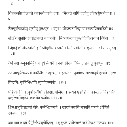
॥४॥
निलवत्संप्रपीडयन्ते चक्राख्ये नरके तथा । भिद्यन्ते चापि तल्पेषु लोहभ्रष्ट्रेष्वनेकधा ॥
५॥
तैलपूर्णकटाहेषु सुनप्तेषु पुनःपुनः । बहुशः पीडन्यते जिह्रा याऽसत्यप्रियवादिनी ॥६॥
संदंशेन सुतप्रेन प्रपीडन्यन्ते च पादयोः। मिथ्यागमप्रवक्तुश्व द्विजिह्रस्य च निर्गता ॥७॥
जिह्रार्द्धक्रोशविस्तीर्णा हलैस्तीक्ष्णैश्व बाध्यते । निर्मर्त्स्यन्ति ये क्रूरा मातरं पितरं गुरुम् ‍
॥८॥
तेषां वक्ष उलूकाभिर्मूखमापूर्य सेव्यते । ततः क्षोरण दीप्तेन ताम्रेण तु पुनःपुनः ॥९॥
तत आपूर्यसेऽत्यर्थं तप्ततैलैश्व तन्मुखम् ‍ । इतस्ततः पुनर्वक्व्रं भृशमापूर्य हन्यते ॥११०॥
विष्ठामिः कृमिभिश्वापि सुवर्णहरणैर्नरः ॥११॥
परिष्वजति चात्युग्रां प्रदीप्तां लोहशाल्मलिम् ‍ । हन्यते पृष्ठदेशे च पनस्तीक्ष्णैर्महाघनैः।
दन्तुरेणातिकूटेन क्रकचेन बलीयसा ॥१२॥
शिरःप्रभृतिपादान्तं घोरैः कर्मभिरात्मजैः । खाद्यते स्वानि मांसानि पायते शोणितं
स्वकम् ‍ ॥१३॥
अन्नं पानं न दत्तं य़ैर्मूढैर्नाप्यनुमोदितम् ‍ । इक्षुवत्ते प्रपीडयन्ते जर्जरीकृतमस्तकाः ॥१४॥