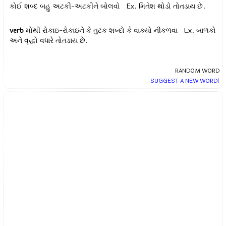
કોઈ શબ્દ બહુ અટકી-અટકીને બોલવો Ex.
મિતેશ થોડો તોતડાય છે.
verb
મોંથી રોકાઇ-રોકાઇને કે તુટક શબ્દો કે વાક્યો નીકળવા Ex.
બાળકો
અને વૃદ્ધો વધારે તોતડાય છે.
RANDOM WORD
SUGGEST A NEW WORD!