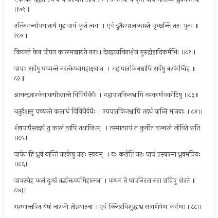
॥७९॥
तत्किमन्योपघातार्थं मूढ पापं कृतं त्वया । एवं दूतैरुपालब्धास्ते पृच्छन्ति ततः पुनः ॥
१८०॥
कियन्तं केन पोपन कालमाव्रायते नराः। देवद्रव्यविनाशेन गुरुद्रोहादिकर्मभिः ॥८१॥
पापाः सर्वेषु पच्यन्ते नरत्केष्वामहाक्षयात ‍ । महापातकिनश्वापि सर्वेषु नरकेष्विह ॥
८२॥
आचन्द्रतारकंयावत्पीडयन्ते विविधैर्वधैः । महापातकिनश्वापि नरकार्णवकोटिषु ॥८३॥
चतुर्दशसु पच्यन्ते कलार्धं विविधैर्वधैः । उपपातकिनश्वापि तदर्धं यान्ति मानवाः ॥८४॥
शेषपापैस्तदर्घं तु कालं चापि तथाविधम् ‍ । तस्मात्पापं न कुर्वीत चञ्चले जीविते सति
॥८५॥
पापेन हि ध्रुवं यान्ति नरकेषु नराः स्वयम् ‍ । यः करोति नरः पापं तस्यात्मा ध्रुवमप्रियः
॥८६॥
पापस्येह फलं दुःखं तद्भोक्तव्यमिहात्मना । कथम ते पापनिरता नरा राव्रिषु शेरते ॥
८७॥
मरणान्तरित येषां नारकी तीव्रयातना । एवं क्लिष्टविशुद्धाश्व सावशेषेण कर्मणा ॥८८॥