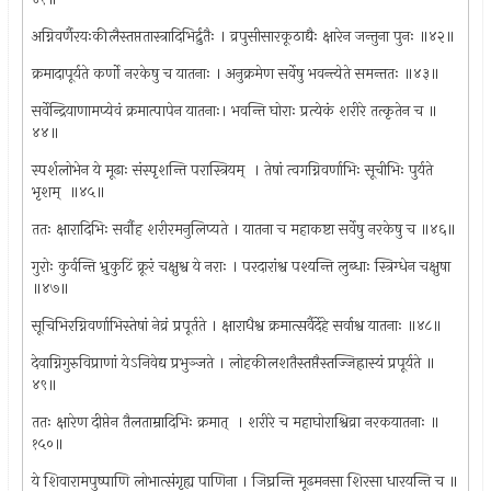
अग्निवर्णैरयःकीलैस्तप्ततास्त्रादिभिर्द्रुतैः । व्रपुसीसारकूठाद्यैः क्षारेन जन्तुना पुनः ॥४२॥
क्रमादापूर्यते कर्णो नरकेषु च यातनाः । अनुक्रमेण सर्वेषु भवन्त्येते समन्ततः ॥४३॥
सर्वेन्द्रियाणामप्येवं क्रमात्पापेन यातनाः। भवन्ति घोराः प्रत्येकं शरीरे तत्कृतेन च ॥
४४॥
स्पर्शलोभेन ये मूढाः संस्पृशन्ति परास्त्रियम् ‍ । तेषां त्वगग्निवर्णाभिः सूचीभिः पुर्यते
भृशम् ‍ ॥४५॥
ततः क्षारादिभिः सर्वौह शरीरमनुलिप्यते । यातना च महाकष्टा सर्वेषु नरकेषु च ॥४६॥
गुरोः कुर्वन्ति भ्रुकुटिं क्रूरं चक्षुश्व ये नराः । परदारांश्व पश्यन्ति लुब्धाः स्त्रिग्धेन चक्षुषा
॥४७॥
सूचिभिरग्निवर्णाभिस्तेषां नेव्रं प्रपूर्तते । क्षाराधैश्व क्रमात्सर्वैर्देहे सर्वाश्व यातनाः ॥४८॥
देवाग्निगुरुविप्राणां येऽनिवेद्य प्रभुञ्जते । लोहकीलशतैस्तप्तैस्तज्जिह्रास्यं प्रपूर्यते ॥
४९॥
ततः क्षारेण दीप्तेन तैलताम्रादिभिः क्रमात् ‍ । शरीरे च महाघोराश्विव्रा नरकयातनाः ॥
१५०॥
ये शिवारामपुष्पाणि लोभात्संगृह्य पाणिना । जिघ्रन्ति मूढमनसा शिरसा धारयन्ति च ॥