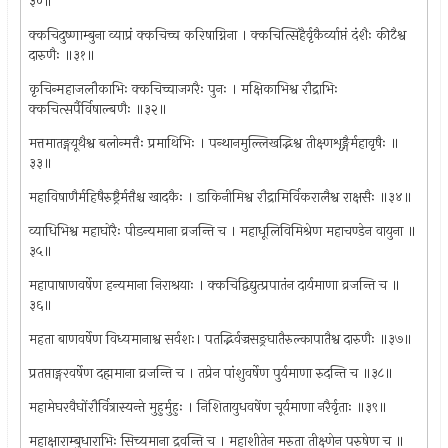
३०॥
क्कचिदुष्णाम्बुना व्याप्रं क्कचिच्च करिषाग्निना । क्कचित्सिंहैर्वृकैर्व्याप्तं दंशैः कीटैश्व
दारुणैः ॥३१॥
कृचिन्महाजलौकाभिः क्कचिच्चाजगरैः पुनः । मक्षिकाभिश्व रौद्राभिः
क्कचित्सर्पैर्विषाल्बणैः ॥३२॥
मत्तमातङ्गयूथैश्व बलोन्मत्तैः प्रमाथिभिः । पन्थानमुल्लिखद्भिश्व तीक्ष्णशृङ्गैर्महावृषैः ॥
३३॥
महाविषाणैर्महिषैरुष्ट्रैर्मत्तैश्च खादकैः । डाकिनीमिश्व रौद्रामिर्विकरालैश्व राक्षसैः ॥३४॥
व्याधिभिश्व महाघोरैः पीडन्यमाना व्रजन्ति च । महाधूलिविमिश्रेण महाचण्डेन वायुना ॥
३५॥
महापाषाणवर्षेण हन्यमाना निराश्रयाः । क्कचिद्विद्युत्प्रपातंन दार्यमाणा व्रजन्ति च ॥
३६॥
महता बाणवर्षेण विध्यमानाश्व सर्वशः। पतद्भिर्वज्रसङ्रघातैरुल्कापातैश्व दारुणैः ॥३७॥
प्रतप्ताङ्गरवर्षेण दह्ममाना व्रजन्ति च । तप्रेन पांशुवर्षेण पुर्यमाणा रुदन्ति च ॥३८॥
महामेघरवैघोंरौर्वित्रास्यन्ते मुहुर्मुहुः । निशितायुधवषेंण चूर्यमाणा नरैर्वृताः ॥३९॥
महाक्षाराम्बुधाराभिः सिच्यमाना द्रवन्ति च । महाशीतेन मरुता तीक्ष्णेन परुषेण च ॥