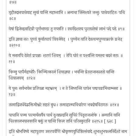
॥७॥
गृहीतदानपाथेयाह सुखं यान्ति महाध्वानि । अन्यथा क्लिश्यते जन्तुः पाथेयरहितः पथि
॥८॥
येषां द्विजेन्द्रवाहिव्री पूर्णभाण्डा तु गच्छति । स्वर्गदेशस्य पुरतस्तेषां लाभं पदे पदे ॥९॥
इति ज्ञावा नरः पुण्य़ं कुर्यात्पापं विवर्जयेत् ‍ । पुण्येन याति देवत्वमपुण्यान्नरकं व्रजेत् ‍
॥२१०॥
ये मनागपि देवेरां प्रपन्नाः शरणं शिवम् ‍ । तेपि घोरं न पश्यन्ति यमस्य बदनं नराः ॥
११॥
किन्तु पापैर्महाघोरैः किञ्चित्कालं शिवाज्ञया । भवन्ति प्रेतराजानस्ततो यान्ति
शिवालयम् ‍ ॥१२॥
ये पुनः सर्वभावेन प्रतिपन्ना महश्वरम् ‍ । न ते लिप्यन्ति पापेन पद्मपव्रामिचाम्भसा ॥
१३॥
तस्माद्विवर्धयेद्भक्तिमीश्वरे सह्तं बुधः। तन्माहात्म्यविचारेण भवदोषविरागतः ॥१४॥
पापानि पञ्च परमार्थंसयैव पार्थ दुःखप्रदानि सुचिरं पितृराजलोके । अन्यानि यानि
चिरकालभयानकानि बक्तुं न यान्ति किल तानि परिस्फुटानि ॥२१५॥ [ ६२८ ]
इति श्रीभविष्ये महापुराण उत्तरपर्वणि श्रीकृष्णयुधिष्ठिरसंवादे शुभाशुभफलनिर्देशो नाम