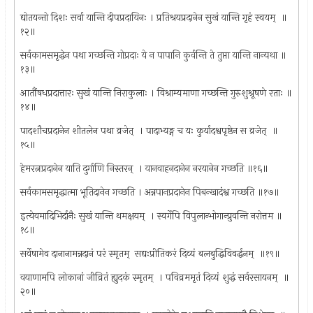
द्योतयन्तो दिशः सर्वा यान्ति दीपप्रदायिनः । प्रतिश्रयप्रदानेन सुखं यान्ति गृहं स्वयम् ‍ ॥
१२॥
सर्वकामसमृद्धेन पथा गच्छन्ति गोप्रदाः ये न पापानि कुर्वन्ति ते तुप्ता यान्ति नान्यथा ॥
१३॥
आतौंषधप्रदात्तारः सुखं यान्ति निराकुलाः । विश्राम्यमाणा गच्छन्ति गुरुशुश्रूषणे रताः ॥
१४॥
पादशौचप्रदानेन शीतलेन पथा व्रजेत् ‍ । पादाभ्यङ्ग च यः कुर्यादश्वपृष्ठेन स व्रजेत् ‍ ॥
१५॥
हेमरत्नप्रदानेन याति दुर्गाणि निस्तरन् ‍ । यानवाहनदानेन नरयानेन गच्छति ॥१६॥
सर्वकामसमृद्धात्मा भूतिदानेन गच्छति । अन्नपानप्रदानेन पिबन्खादंश्व गच्छति ॥१७॥
इत्येवमादिभिर्दानैः सुखं यान्ति थमक्षयम् ‍ । स्वर्गेपि विपुलान्भोगान्प्रुवन्ति नरोत्तम ॥
१८॥
सर्वेषामेव दानानामन्नदानं परं स्मृतम् ‍ सद्यःप्रीतिकरं दिव्यं बलबुद्धिविवर्द्धनम् ‍ ॥१९॥
वयाणामपि लोकानां जीव्रितं ह्युदकं स्मृतम् ‍ । पविव्रममृतं दिव्यं शुद्धं सर्वरसायनम् ‍ ॥
२०॥