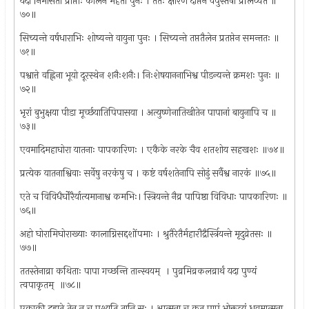
यदा निर्मांसतां प्राप्ताः कालेन महता पुनः । ततः क्षारेण दीप्तेन वपुस्तेषां प्रलिव्यते ॥
७०॥
सिच्यन्ते वर्षधाराभिः शोष्यन्ते वायुना पुनः । सिच्यन्ते तप्ततैलेन प्रतप्तेन समन्ततः ॥
७१॥
पश्वात्ते वह्लिना भूयो दूरस्थेन शनैःशनैः। निःशेषयाननाभिश्व पीडन्यन्ते क्रमशः पुनः ॥
७२॥
भृरां बुभुक्षया पीडा मूर्च्छयातिपिपासया । अत्युष्णेनातिखीतेन पापानां बायुनापि च ॥
७३॥
एवमादिमहाघोरा यातनाः पापकारिणः । एकैके नरके चैव शतशोय सहखशः ॥७४॥
प्रत्येक यातनाश्विवाः सर्वेषु नरकंषु च । कष्टं वर्षशतेनापि सोढुं सर्वैश्व नारकं ॥७५॥
एते च विविधैर्घोरैर्यात्यमानाश्व कमभिः। स्त्रियन्ते नैव्र पापिष्ठा विविधाः पापकारिणः ॥
७६॥
अहो घोरामिघोराख्याः कालाग्निसद्दशोंपमाः । श्रुतैरेतैर्महारौद्रैर्स्त्रियन्ते मृदुव्रेतसः ॥
७७॥
ततस्तेनाव्रा कथिताः पापा गच्छन्ति तान्स्वयम् ‍ । पुव्रमिव्रकलव्रार्थं यदा पुण्यं
त्वपाकृतम् ‍ ॥७८॥
एकाकी दह्यते तेन न च पश्यति तानि सः । आत्मना च कृत पापं भोक्तव्यं ध्रुवमात्मना