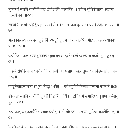
भुञ्जध्वं स्वानि कर्माणि नाव्र दोषोऽस्ति कस्यचित् ‍ । एते च पृथिवीपालाः संप्राप्ता
मत्समीपत्तः ॥७८॥
स्वक्रीयैः कर्मभिर्घोरैर्दुःप्रज्ञा बलगर्विताः । भो भो नृपा दुराचाराः प्रजाविध्वंसकारिणः ॥
७९॥
अल्पकालस्य राज्यस्य कृते किं दुष्कृतं कृतम् ‍ । राज्यलोभेन मोहाद्वा बलाद्न्यायतः
प्रजाः ॥८०॥
यत्पीडिताः फलं तस्य भुञ्जध्वमधुना नृपाः। कृतं राज्यं कलव्रं च यदर्थमशुभं कृतम् ‍ ॥
८१॥
तत्सर्वं संपरित्यज्य य़ूपमेकाकिनः स्थिताः। पश्वाम तद्धलं तुभ्यं येन विद्ध्वसिताः प्रजाः
॥८२॥
यमदूतैस्ताडन्यमाना अधुना कीद्दशं भवेत् ‍ । एवं बहुविवैर्वाक्यैरुपालब्धा यमेन ते ॥८३॥
शोचन्तः स्वानि कर्माणि तुष्णीं तिष्ठन्ति पार्थिव । इति धर्मं समादिश्य नृपाणां धर्मराट् ‍
पुनः ॥८४॥
तत्पापपङ्कशुद्धयर्थमिद वचनमब्रवीत् ‍ । भो भोश्वण्ड महाचण्ड गृहीत्वा नृपतीनिमान् ‍ ॥
८५॥
विशोधयध्वं पापेभ्यः क्रमेण नरक्राग्निपु । ततः शीघ्रं समुत्थाय नृपान्संगृह्य पादयोः ॥