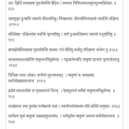
ततः क्षितिं समासाद्य पुनर्जायन्ति देहिनः। स्थावरा विविधाकारास्नृणगुल्मादिभेदतः ॥
८९॥
तव्रानुभूय दुःखानि जायन्ते कीटयानिषु। निष्क्रान्ताः कीटयोनिभ्यस्ततो जायन्ति पक्षिणः
॥१९०॥
संश्लिष्टाः पक्षिभावेन भवन्ति मृगजादिषु । मार्गं दुःखमतिक्रम्य जायन्ते पशुयोनिषु ॥
९१॥
क्रमाद्नोयोनिमासाद्य पुनर्जायन्ति मानवाः एवं योनिषु सर्वासु परिक्रम्य कमेण तु ॥९२॥
कलान्तरवशाद्यान्ति मानुव्यमतिदुर्लभम् ‍ । व्युत्क्रमेणापि मानुष्यं प्राप्यते पुण्यगोचरातू
॥९३॥
विचिव्रा गतयः प्रोक्ताः कर्मणां गुरुलाघवात् ‍ । मानुष्यं यः समासाद्य
स्वर्गमोक्षप्रसाधकम् ‍ ॥९४॥
द्वयोनं साधयत्येकं स मृतस्तप्यते चिरम् ‍ । देवासुराणां सर्वेषां मानुष्यमतिदुर्लभम् ‍ ॥
९५॥
तत्संप्राप्य तथा कुयांन्न गच्छेन्नरकं यथा । स्वर्गापवर्गलाभाय यदि नास्ति समुद्यतः ॥९६॥
स्वर्गस्य मूलं मानुष्यं तद्यत्नादनुपालयेत् ‍ । धर्ममूलेन मानुष्यं लब्ध्वा सर्वार्थसाधकम् ‍ ॥
९७॥