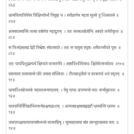
८६॥
भ्रामयित्वातिवेगेन विक्षिप्योर्ध्वं विगृह्म च । सर्वप्राणेन महता सुतप्ते तु शिलातले ॥
८७॥
आस्फालयन्ति तरसा वज्रेणेव महाद्रुपम् ‍ । ततः सरक्तस्त्रोतोभिः स्त्रवते जर्जरीकृतः ॥
८८॥
स निःसंज्ञस्तदा देही निश्वेष्टः संग्रजायते । ततः स वायुना स्पृष्टः शनैरुज्जीवते पुनः ॥
८९॥
ततः पापविशुद्धन्यर्थं क्षिप्यते नरकार्णवे । अष्टाविंशतिरेवाधः क्षितेर्नरककोटयः ॥९०॥
सप्तमस्य तलस्यान्ते घोरे तमास संस्थिताः । रौरवप्रभृतीनां च नरकाणां शतं स्मृतम् ‍ ॥
९१॥
चत्वारिंशद्योजनकं महानरकमण्डलम् ‍ । येषु पापाः प्रपच्यन्ते नराः कर्मानुरुपतः ॥
९२॥
यातपाभिर्विचिव्राभिराकर्मप्रक्षयाद्भशम् ‍ । आमलप्रक्षबाद्यद्वदग्नौ धास्यन्ति धातवः ॥
९३॥
तथापापक्षयात्पापाच्छोध्यन्ते नरकाग्निषु । सुगाढहस्तया बांढ तप्तशृङ्खलया नराः ॥
९४॥