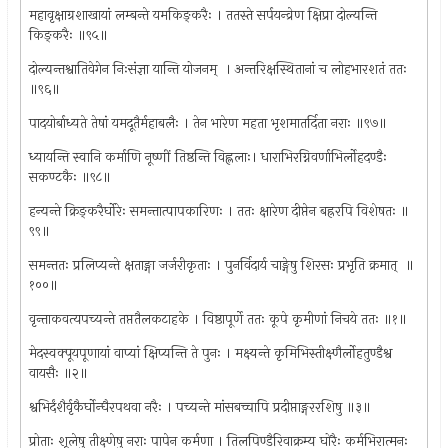
महावृक्षाग्रशाखायां लम्बन्ते यमकिङ्करैः । ततस्ते सर्पयन्व्रेण क्षिप्रा दोल्यन्ति
किङ्करैः ॥९५॥
दोल्यन्तश्वातिवेगेन निःसंज्ञा यान्ति योजनम् ‍ । अन्तरिक्षस्थितानां च लोहभारशतं ततः
॥९६॥
पादयोर्बाध्यते तेषां यमदूतैर्महाबलैः । तेन भारेण महता भृशमातर्दिता नराः ॥९७॥
ध्यायन्ति स्वानि कर्माणि नूष्णीं तिष्ठन्ति विह्ललाः। धाराभिरग्निवर्णाभिर्लोहदण्डैः
सकण्टकैः ॥९८॥
हन्यन्ते क्रिङ्करैर्घोरेः समन्तात्पापकारिणः । ततः क्षारेण दीप्तेन बह्ररपि विशेषतः ॥
९९॥
समन्ततः प्रलिप्यन्ते क्षताङ्गा जर्जरीकृताः । पुनर्विदार्य चाङ्गेषु शिरसः प्रभृति क्रमात् ‍ ॥
१००॥
वृन्ताकवत्यपच्यन्ते तप्ततैलकटाहके । विष्ठापूर्णे ततः कूपे कृमीणां निचये ततः ॥१॥
मेदस्वक्पूयपूणायां वाप्यां क्षिप्यन्ति ते पुनः । मक्ष्यन्ते कृमिभिस्तीक्ष्णैर्लोहतुण्डैश्व
वायसैः ॥२॥
श्वभिर्दंशैर्वृकैर्घोन्घैरपथवा नरैः । पच्यन्ते मांसबच्चापि प्रदीप्ताङ्गररशिषु ॥३॥
प्रोताः शूलेषु तीक्ष्णेषु नराः पापेन कर्मणा । तिलपिण्डैरिवाक्रम्य घोरैः कर्मभिरात्मनः