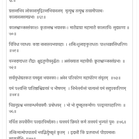
६८॥
ग्रसन्तभिव लोकानामुद्निरन्तभिवानलम् ‍ मृत्युश्व तत्युश्व तत्समीपस्थः
कालानलसमप्रभाः ॥६९॥
कालश्वाञ्जनसंकाशः कृतान्तश्व भयानकः। मारीव्राग्रा महामारी कालराविः सुदारुणा ॥
७०॥
विविधा व्याधयः कष्टा नानारूपभयावहाः । शक्तिशूलाङ्‍कुराधराः पाशचक्रासिधारिणः
॥७१॥
वज्जदण्डधरा रौद्राः क्षुद्रतूणीवनुर्द्धराः । असंख्याता महावीर्याः क्रूराश्वाञ्जनसंप्रभाः ॥
७२॥
सर्वायुधोद्यतकरा यमदूना भयानकाः। अनेन परिवारेण महाघोरेण संवृतम् ‍ ॥७३॥
यमं पश्यन्ति पातिष्ठाश्विव्रगप्तं च भीषणम् ‍ । निर्भर्त्स्यन्तं चात्यन्तं यमं सदुपकारिणम् ‍
॥७४॥
चिव्रगुप्रश्व भगवान्धर्मवाक्यैः प्रबोधयन् ‍ । भो भो दुष्कृतकर्माणः परद्र्व्यापहारिणः ॥
७५॥
गर्विता रूपवीर्येण परदारविमर्दकाः। यत्स्वयं क्रियते कर्म तत्स्वयं भुज्यतं पुनः ॥७६॥
तत्किमात्मोपघातार्थं भवद्भिर्दुष्कृतं कृतम् ‍ । इदानीं किं प्रतप्यध्वं पीडयमानाः
स्वकर्मभिः ॥७७॥