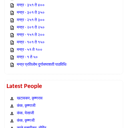
मन्त्र - ३५१ ते ४००
मन्त्र - ३०१ ते ३५०
मन्त्र - २५१ ते ३००
मन्त्र - २०१ ते २५०
मन्त्र - १५१ ते २००
मन्त्र - १०१ ते १५०
मन्त्र - ५१ ते १००
मन्त्र - १ ते ५०
मन्त्र प्रतिलोम दुर्गासप्तशती पाठविधिः
Latest People
खटावकर, कृष्णराव
कंक, कृष्णाजी
कंक, येसाजी
कंक, कृष्णजी