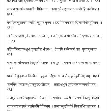
प्रज्ञापितास्तदा दूतैर्निवेश्यन्ते यमाग्रतः । तव्र ये शुभकर्माणस्तांश्व संमानयेद्यमः ॥५९॥
स्वागतासनदानेन पाद्यार्घेण प्रियेण च । धन्या यूयं महात्मान आत्मनो हितकारिण्ह ॥
६०॥
येन दिव्यसुखार्थाय भवद्भिः सुकृतं कृत्म् ‍ । इदं विमानमारुह्म दिव्यस्त्रीभोगभूषितम् ‍ ॥
६१॥
स्वर्गं गच्छध्वमतुलं सर्वकामसन्धितम् ‍ । ततो भुक्त्त्वा महाभोगानन्ते पुण्यस्य संक्षयात् ‍
॥६२॥
यत्किञ्चिदल्पमशुभं पुनस्तदिह भोक्ष्यथ । ते चापि धर्मराजानं नराः पुण्यानुभावतः ॥
६३॥
पश्यन्ति सौम्यवदनं पितृभूतभिवात्मनः । ये पुनः पापकर्माणस्ते पश्यन्ति भयानकम् ‍
॥६४॥
पापा विशुद्धनयना विपरीतात्मबुद्धयः । दंष्ट्राकरालवदनं भ्रुकुटीकुटिलेक्षणम् ‍ ॥६५॥
ऊर्ध्वकेशं महाश्मश्रुं प्रस्फुरदधरोत्तरम् ‍ । अष्टादशभुजं क्रुद्धं नीलाञ्जनचयोपमम् ‍ ॥
६६॥
सर्वायुधोद्यतकरं ब्रह्मदण्डेन तर्जकम् ‍ । महामहिषमारुढं दीप्ताग्निसमलोचनम् ‍ ॥६७॥
रक्तमाल्याम्बरधरं महामेरुमिवोच्छ्रितम् ‍ । प्रलयाम्बुदनिर्घोषं पिबन्तभिव सागरम् ‌ ॥