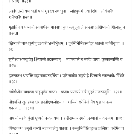
सांप्रतम् ‍ ॥२३॥
लङ्रघितस्ते यथा भर्तां पापं भुङक्ष्व तथाधुना । लोहकुम्भे तथा क्षिप्ताः सविधानैः
शनैःशनैः ॥२४॥
मृद्वाग्निनाथ पच्यन्ते स्वपापैरेव मानवाः। कुणन्त्युलूखले सास्त्राः प्रक्षिप्यन्ते शिलासु च
॥२५॥
क्षिप्यन्ते चान्धकूपेषु दश्यन्ते भ्रमरैर्भृशम् ‍ । कृमिभिर्भिन्नसर्वाङ्रा शतशो जर्जरीकृताः ॥
२६॥
सुतीक्ष्णक्षारकूपेषु क्षिप्यन्ते तदनन्तरम् ‌ । महाज्वाले च नरके पापाः फूत्कारयन्ति च
॥२७॥
इतस्ततश्व धावन्ति दह्ममानास्तदर्चिपा । पृष्ठे चानीय जङ्‍घे द्वे बिन्तस्ते स्कन्धयोः स्थिते
॥२८॥
तयोर्मध्येन चाकृष्य चाहुपुष्ठेन गाढतः । बध्वाः परस्परं सर्वं सुहढं गाढरज्जुभिः ॥२९॥
पीडयन्ति सुसंरब्धा भ्रमरास्तीक्ष्णलोहजाः । मानिनां क्रोधिनां चैव पुरा पापल्य
कारणात् ‍ ॥१३०॥
पापानां नरके पुंसां घृष्यते चन्दनं यथा । शरीराभ्यन्तरगतं तरुणानां च दारुणम् ‍ ॥३१॥
पिण्डचन्धः स्मृतो याम्यो महाज्वालेषु यातनाः । रज्जुभिर्वेष्टिताङ्राश्व प्रलिप्ताः कर्दमेन च