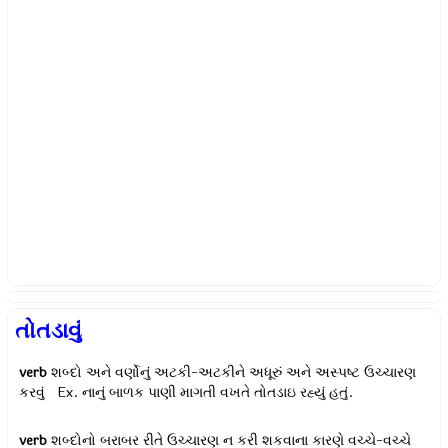
તોતડાવું
verb
શબ્દો અને વર્ણોનું અટકી-અટકીને અધૂરું અને અસ્પષ્ટ ઉચ્ચારણ
કરવું Ex.
નાનું બાળક પાણી માગતી વખતે તોતડાઇ રહ્યું હતું.
verb
શબ્દોનો બરાબર રીતે ઉચ્ચારણ ન કરી શકવાના કારણે વચ્ચે-વચ્ચે