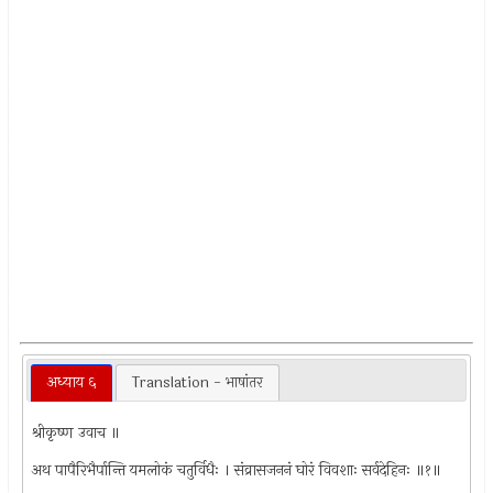
अध्याय ६
Translation - भाषांतर
श्रीकृष्ण उवाच ॥
अथ पापैरिभैर्पान्ति यमलोकं चतुर्विधैः । संव्रासजननं घोरं विवशाः सर्वदेहिनः ॥१॥