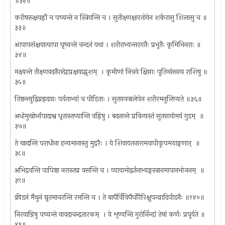
॥३२॥
करीषरूक्षवह्रौ च पच्यन्ते न स्त्रियन्ति च । सुतीक्ष्णक्षारतोयेन शर्करासु शिलासु च ॥
३३॥
आपापसंक्षयात्पापा घृष्यन्ते चन्दनं यथा । शरीराभ्यन्तरगतैः प्रभूतैः कृमिभिनराः ॥
३४॥
मक्ष्यन्ते तीक्ष्णवदनैरादेहप्रक्षयाद्भृशम् ‍ । कृमीणां निचये क्षिप्ताः पूतिमांसस्य राशिषु ॥
३५॥
तिष्ठन्त्युद्विग्नह्रदयाः पर्वताभ्यां च पीडिताः । सुतप्तवज्रलेपेन शरीरमनुलिप्यते ॥३६॥
अधोमुखोर्ध्वपादाश्व धृतास्तप्यान्ति वह्रिषु । बदनान्ते प्रविन्यस्तं सुतप्तायोमयं गुडम् ‍ ॥
३७॥
ते खादन्ति पराधीना हन्यमानास्तु मुद्ररैः । ये शिवायतनारामवापीकूपमठाङ्गणात् ‍ ॥
३८॥
अभिद्रवन्ति पापिष्ठा नरास्तव्र वसन्ति च । व्यायामोद्वर्तनाभ्यङ्गस्त्रानमापानभोजनम् ‍ ॥
३९॥
क्रीडनं मैथुनं द्यूतमाचरन्ति रमन्ति च । ते बाघैर्विविघैर्घोरैरिक्षुपन्व्रादिपीडनैः ॥१४०॥
निरयाग्निषु पच्यन्ते यावदाचन्द्रतारकम् ‍ । ये शृण्वन्ति गुरोर्निन्दां तेषां कर्णः प्रपूर्यते ॥
४१॥