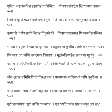
पूरिताः शृङ्खलभिश्व हस्तयोश्व प्रकीलिताः । ग्रीवायामर्द्धचन्द्रेण क्षिप्य़ामाणा इतस्तः ॥
५०॥
शिश्रे च वृषणे बद्धा नीयन्ते चर्मरज्जुना । विभिन्ना उदरे चान्ये तप्तशृङ्खलया नराः ॥
५१॥
कृष्णन्ते कर्णयाश्वान्ये भिन्नाश्व चिबुकोपरि । छिन्नाग्रपादहस्ताश्व छिन्नकणौंष्ठनासिकाः
॥५२॥
संछिन्नशिश्रवृषणाश्छिन्नभिन्नाङ्गसन्धयः । प्रतुद्यमानाः कुन्तैश्व सायकैश्व ततस्ततः ॥५३॥
भिद्यमानाः प्रधावन्ति कन्दमाना निराव्रयाः । मुद्नरैर्लोहदण्डैश्व हन्यमाना मुहुर्मुहुः ॥५४॥
करौश्व विविधैर्घोरैर्ज्वलिताग्निसमप्रभैः । भिण्डिपालैर्विभिद्यन्ते स्त्रव्रन्तः पूयशोणितम् ‍
॥५५॥
मांसे क्षताश्व क्रुमिभिर्नीयन्ते विव्रशा नराः। पाचमानाश्व सलिलभन्नं चापि बुभुक्षिताः ॥
५६॥
छायां प्रार्थयमानाश्व शीतार्ता बहुवायुना । दानहीनाः प्रयान्त्येव यावन्तो विमुखा नराः ॥
५७॥
गृहीतदानपाथेयाः सुखं यान्ति यमालयम् ‍ । एवं यदातिकष्तेन प्राप्ता यमपुरं तदा ॥५८॥