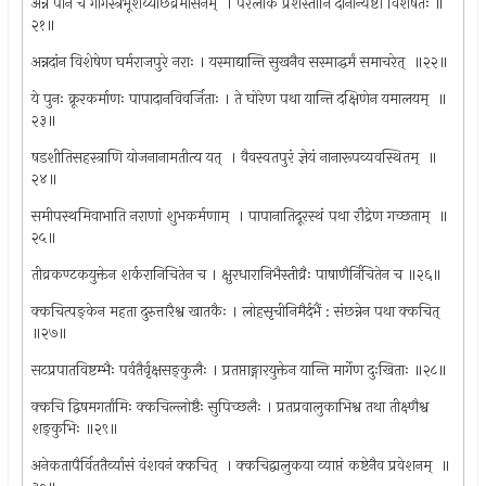
अन्नं पानं च गोगस्त्रभूशय्याछव्रमासनम् ‍ । परलोके प्रशस्तानि दानान्यष्टौ विशेषतः ॥
२१॥
अन्नदांन विशेषेण घर्मराजपुरे नराः । यस्माद्यान्ति सुखनैव सस्माद्धर्मं समाचरेत् ‍ ॥२२॥
ये पुनः क्रूरकर्माणः पापादानविवर्जिताः । ते घोरेण पथा यान्ति दक्षिणेन यमालयम् ‍ ॥
२३॥
षडशीतिसहस्त्राणि योजनानामतीत्य यत् ‍ । वैवस्वतपुरं ज्ञेयं नानारूपव्यवस्थितम् ‍ ॥
२४॥
समीपस्थमिवाभाति नराणां शुभकर्मणाम् ‍ । पापानातिदूरस्थं पथा रौद्रेण गच्छताम् ‍ ॥
२५॥
तीव्रकण्टकयुक्तेन शर्करानिचितेन च । क्षुरधारानिभैस्तीव्रैः पाषाणैर्निचितेन च ॥२६॥
क्कचित्पङ्केन महता दुरुत्तारैश्व खातकैः । लोहसृचीनिमैर्दभैं : संछन्नेन पथा क्कचित् ‍
॥२७॥
सटप्रपातविष्टम्भैः पर्वतैर्वृक्षसङ्कुलैः । प्रतप्ताङ्गारयुक्तेन यान्ति मार्गेण दुःखिताः ॥२८॥
क्कचि द्विषमगर्तांमिः क्कचिल्लोष्ठैः सुपिच्छलैः । प्रतप्रवालुकाभिश्व तथा तीक्ष्णैश्व
शङ्कुभिः ॥२९॥
अनेकतापैर्विततैर्व्यासं वंशवनं क्कचित् ‍ । क्कचिद्वालुकया व्याप्तं कष्टेनैव प्रवेशनम् ‍ ॥