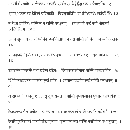
गर्मस्थैर्जायमानैश्व बालैस्तरुणमध्यमैः पुंस्त्रीनपुंसकैर्वृद्धैर्ज्ञातव्यं सर्वजन्तुभिः ॥२॥
शुभाशुभफलं तव्र देहिनां प्रविचार्यते । चिव्रगुप्तादिभिः सभ्यैर्मध्यस्थैः सर्वदर्शिभिः ॥३॥
न तेऽव्र प्राणिनः सन्ति च न यान्ति यमक्षयम् ‍ । अवश्यं हि कृदं कर्म भोक्तव्यं
तदद्विधेरितम् ‍ ॥४॥
तव्र ये शुभकर्माणः सौम्यचित्ता दयान्व्रिताः । ते नरा यान्ति सौम्येन पथा यमनिकेतनम् ‍
॥५॥
यः प्रदद्याद् ‍ द्विजेन्द्राणामुपानत्काष्ठपादुकाम् ‍ । स वराश्वेन महता सुखं याति यमालयम् ‍
॥६॥
छव्रदानेन गच्छन्ति यथा छव्रेण देहिनः । दिव्यवस्त्रपरीघाना यान्ति वस्त्रप्रदायिनः ॥७॥
शिविकाश्वप्रदानेन ततस्तेन सुखं व्रजेत् ‍ । शय्यासनप्रदानेन सुखं यान्ति यमाश्रयम् ‍ ॥
८॥
आरामकर्ता छायासु शीतलासु सुखं व्रजेत् ‍ । यान्ति पुष्यकयानेन पुष्पारामप्रदायिनः ॥
९॥
देवायतनकर्ता च यतीजामाश्रमस्य च । अनाथमण्डपानां च क्रीडन्याति गृहोत्तमैः ॥१०॥
देवाग्निगुरुविप्राणां मातापित्रोश्व पूजकाः पूज्यमाना नरा यान्ति कामिकेन पथा सुखम् ‍ ॥
११॥