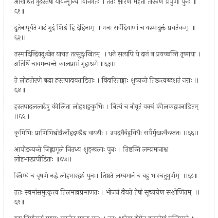
आखोद्यते गुदस्तेषां यावन्मूर्न्घि विनिर्गतः । ततः क्षारेण महता तास्त्रेण व्रपुणा पुनः ॥
६१॥
द्रुतेनापूर्यते गाढं गुदं शिश्वं हि देहिनाम् ‍ । मनः सर्वेद्रियाणां च यस्मादुक्तं प्रवर्तकम् ‍ ॥
६२॥
तस्मादिन्द्रियदुःखेन याचत तत्सुदुःखितम् ‍ । धने सत्यपि ये दानं न प्रयच्छन्ति तृष्णया ।
अतिथिं चावमन्यन्ते कालप्राप्तं गृहाश्रमे ॥६३॥
ते लोहतोरणे बद्धा हस्तपादावताडिताः । विदारिताङ्गाः शुष्यन्ते तिष्ठन्त्यब्दशतं नराः ॥
६४॥
हस्तपादललाटेषु कीलिता लोहशङ्रकुभिः । नित्यं च नीवृतं वक्वं कीलकद्वपनाडितम् ‍
॥६५॥
कृमिभिः प्राणिभिश्वोग्रैर्लोहदण्डैश्व वायसैः । उपद्रवैर्बहुविधैः सर्पैर्मुखरकैस्ततः ॥६६॥
आपीडन्यन्ते जिह्लागूले नितध्य शुङ्खलाः पुनः । तिष्ठन्ति लम्व्रमानाश्व
लोहभारप्रपीडिताः ॥६७॥
स्त्रिग्धे च वृषणे नद्धे लोहभारद्वयं पुनः। तिष्ठते लम्बमानं च बहु भारचतुगुर्णम् ‍ ॥६८॥
ततः स्वमांसमुत्कृत्त्य तिलमाव्रप्रमाणतः । भोजनं दीयते तेषां सूच्यग्रेण सशोणितम् ‍ ॥
६९॥