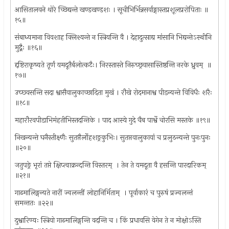
आसितालवने थोरे च्छिद्यन्ते खण्डखण्डशः । सूचीभिर्भिन्नसर्वाङ्गास्तप्रशूलप्ररोपिताः ॥
१५॥
संबाध्यमाना विवशाह क्लिश्यन्ते न स्त्रियन्ति वै । देहादुत्साद्य मांसानि भिद्यन्तेऽस्थीनि
मुद्र्रैः ॥१६॥
द्दष्टिराकृष्यते तूर्णं यमदूतैर्बलोत्कटैः। निरस्तास्ते निरुच्छ्रवासास्तिष्ठन्ति नरके ध्रुवम् ‍ ॥
१७॥
उच्छ्‍वसन्ति सदा श्वासैवालुकाच्छादिता मुखं । रौखे रोदमानाश्व पीडन्यन्ते विविधैः शरैः
॥१८॥
महारौरवपीडाभिमंहतीभिस्तदन्तिके । पाद आस्ये गुदे चैब पार्श्वे चोरसि मस्तके ॥१९॥
निखन्यन्ते घनैस्तीक्ष्णैः सुतप्तैर्लोहशङ्रकुभिः। सुतप्तवालुकायां च प्रलुठन्यन्ते पुनःपुनः
॥२०॥
जतुपङ्रे भृरां तप्ते क्षिप्त्वाक्रन्दन्ति विस्तरम् ‍ । तेन ते यमदूता वै हसन्ति पारदारिकम् ‍
॥२१॥
गाढमालिङ्गन्यते नारीं ज्वलन्तीं लोहानिर्मिताम् ‍ । पूर्वाकारं च पुरुषं प्रज्वलन्तं
समन्ततः ॥२२॥
दुश्वारिण्यः स्त्रियो गाढमालिङ्गन्ति वदन्ति च । किं प्रधावसि वेगेन ते न मोक्षोऽस्ति