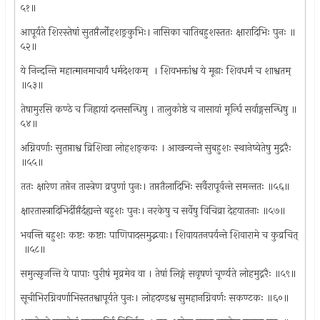
५१॥
आपूर्यते शिरस्तेषां सुतप्तैर्लोहशङ्रकुभिः। नासिका चातिबहुशस्ततः क्षारादिभिः पुनः ॥
५२॥
ये निन्दन्ति महात्मानमाचार्यं धर्मदेशकम् ‍ । शिवभक्तांश्व ये मूढाः शिवधर्मं च शाश्वतम् ‍
॥५३॥
तेषामुरसि कण्ठे च जिह्रायां दन्तसन्धिषु । तालुकोष्ठे च नासायां मूर्न्घि सर्वाङ्गसन्धिषु ॥
५४॥
अग्निवर्णाः सुतप्ताश्व व्रिशिखा लोहशङ्कवः । आखन्यन्ते सुबहुशः स्थानेष्वेतेषु मुद्नरैः
॥५५॥
ततः क्षारेण तप्तेन तास्त्रेण व्रपुणां पुनः। तप्ततैलादिभिः सर्वैरापूर्वन्ते समन्ततः ॥५६॥
क्षारतास्त्रादिभिर्दीप्तैर्दह्यन्ते बहुशः पुनः। नरकेषु च सर्वेषु विचिव्रा देहयातनाः ॥५७॥
भवन्ति बहुशः कष्टः कष्टाः पाणिपादसमुद्भवाः। शिवायतनपर्यन्ते शिवारामे च कुव्रचित्
‍ ॥५८॥
समुत्सृजन्ति ये पापाः पुरीषं मूव्रमेव वा । तेषां लिङ्गं सवृषणं चूर्ण्यते लोहमुद्नरैः ॥५९॥
सूचीभिरग्निवर्णाभिस्ततश्वापूर्यते पुनः। लोहदण्डश्व सुमहानग्निवर्णः सकण्टकः ॥६०॥