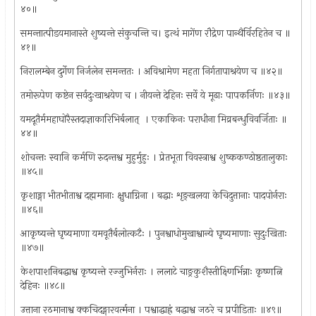
४०॥
समन्तात्पीडयमानास्ते शुष्यन्ते संकुचन्ति च। इत्थं मागेंण रौद्रेण पान्थैर्विरहितेन च ॥
४१॥
निरालम्बेन दुर्गेण निर्जलेन समन्ततः । अविश्रामेण महता निर्गतापाश्रयेण च ॥४२॥
तमोरूपेण कष्टेन सर्वदुःखाश्रयेण च । नीयन्ते देहिनः सर्वे ये मूढाः पापकर्निणः ॥४३॥
यमदूतैर्ममहाघोरैस्तदाज्ञाकारिभिर्बलात् ‍ । एकाकिनः पराधीना मिव्रबन्धुविवर्जिताः ॥
४४॥
शोचन्तः स्वानि कर्मणि रुदन्तश्व मुहुर्मुहुः । प्रेतभूता विवस्त्राश्व शुष्ककण्ठोष्ठतालुकाः
॥४५॥
कृशाङ्गा भीतभीताश्व दह्ममानाः क्षुधाग्निना । बद्धाः शृङ्खलया केचिदुत्तानाः पादपोर्नराः
॥४६॥
आकृष्यन्ते घृष्यमाणा यमवूतैर्बलोत्कटैः । पुनश्वाधोमुखाश्वान्ये घृष्यमाणाः सुदुःखिताः
॥४७॥
केशपाशनिबद्धाश्व कृष्यन्ते रज्जुभिर्नराः । ललाटे चाङ्रकुशैस्तीक्ष्णिर्भिन्नाः कृष्णत्नि
देहिनः ॥४८॥
उत्ताना रठमानाश्व क्कचिदङ्गारवर्त्मना । पश्वाद्धाह्रं बद्धाश्व जठरे च प्रपीडिताः ॥४९॥