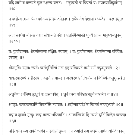
यदि लाभे न यन्तस्ते मूल रक्षस्व यत्नतः । मनुष्यत्वे च विप्रत्वं यः संप्राप्यातिदुर्लभम् ‍
॥९८॥
न करोत्यात्मनः श्रेयः कोऽन्यस्तस्मादचेतनः । सर्वेषामेव देशानां मध्यदेशः परः स्मृतः
॥९९॥
अतः स्वर्गश्व मोक्षश्व यशः संयाप्यते नरैः । एतस्मिन्भारते पुण्ये प्राप्य मानुष्यमध्रुवम् ‍
॥२००॥
यः कुर्यादात्मनः श्रेयस्तेनात्मा रक्षितः स्वयम् ‍ । यः कुर्यान्नात्मनः श्रेयस्तेनात्मा वञ्चितः
स्त्रयम् ‍ ॥१॥
भोगभूमिः स्मृतः स्वर्गः कर्मभूमिरियं मता इह यत्क्रियते कर्म सर्गे तदुपभुज्यते ॥२॥
यावत्स्वास्थ्यं शरीरस्य तावद्धर्मं समाचर । अस्वस्थश्वातियन्तेन न किञ्चित्कर्तुमुत्सहेत् ‍
॥३॥
अघ्रुवेण शरीरेण ह्यध्रुवं यः प्रसाधयेत् ‍ । ध्रुवं तस्य परिभ्रष्टमध्रुवं नष्तमेव च ॥४॥
आयुषः खण्डखण्डानि निपतन्ति तवाग्रतः । अहोराव्रापदेशेन किमर्थं नावबुध्यसे ॥५॥
यदा न ज्ञायते मृत्युः कदा कस्य भविष्यति । आकस्मिके हि मरणे ध्रुर्ति विन्देत कस्तदा
॥६॥
परित्यज्प यदा सर्वमेकाकी यास्यसि ध्रुवम् ‍ । न ददासि तदा कस्मात्पाथेयार्थमिदं धनम् ‍