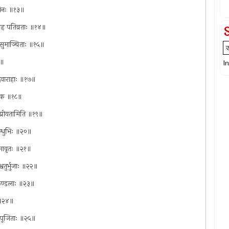
वासिनः ॥१३॥
त्न्यह पतिव्रताः ॥१४॥
्धकुसुमाञ्चिताः ॥१५॥
६॥
I
आदिवाराहाः ॥१७॥
्पृथक ॥१८॥
र्मे प्रीयतामिति ॥१९॥
बन्धुभिः ॥२०॥
ासमावृतः ॥२१॥
ाश्वतुर्भुजाः ॥२२॥
कुण्डलाः ॥२३॥
ः ॥२४॥
 नृपपूजिताः ॥२५॥