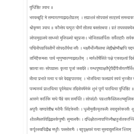
युधिष्ठिर उवाच ॥
भगवन्ब्रूहि मे सम्यगरण्यद्वादशीव्रतम् ‍ । सप्राशनं सोपवासं सरहस्यं समन्व्र
श्रीकृष्ण उवाच ॥ कौन्तेय यत्पुरा चीर्णं सीतया बनसंस्थया । व्रतं राघववाक्येन
लोपामुद्रालये साध्व्यो मुनिपत्न्यो बहुप्रजाः। भोजितास्तर्पिताः सर्वैराहारैः स
पद्मिनीपव्रविस्तीर्णे सोपदशैर्यथा नवैः । भक्ष्यैर्भोज्यैस्तथा लेह्यैश्वोष्यैश्वापि य
तामिहैकमनाः पार्थ शृणुष्वारण्यद्वादशीम् ‍ । मार्गशीर्षेसिते पक्षे एकादश्यां द
स्नात्वा नरः सोपव्रासः कृत्वा पूजां जनार्दने । गन्धपुष्पाक्षतैर्धूपैर्दीपैर्जागरणैर्
नीत्वा प्रभाते गत्वा च वने वेदाङ्गपारगान् ‍ । भोजयित्वा फलप्रायं स्वयं भुञ्ज
पञ्चगव्यं प्राशयित्वा पूर्वमेव्राथ तद्दिनोवर्षमेकं शुभं पूर्णं पारयित्वा युधिष्ठिर
आवणे कार्तिके माघे चैव्रे वाय समर्चिते । सोपदंशैः पव्रशाकैस्तिलशष्कुल
अपूपैः खण्डवेष्टैश्व मरीचैः सिंहकेसरैः । धूलीमुखैरमृतफलैः स्वादुकोकरसैः 
शीतलैस्तर्पयेद्विद्वानर्कपुष्पैः सुमालकैः । दधिक्षीराज्यपाणिज्यैश्वातुर्जातकरञ
कर्पूरनखविद्धैश्व मधुरैः पनसोत्तमैः । बहुवृक्षवनं गत्वा सुस्वादुसलिल शिवम्