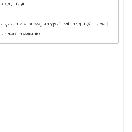
ं शिवं शुभम् ‍ ॥२६॥
रियः सुचरिताभरणाश्व तेथां विष्णुः प्रसादमुपयाति ददाति मोक्षम् ‍ ॥२८॥ [ २६७७ ]
व्रतं नाम षटषष्टितमोऽध्यायः ॥६६॥