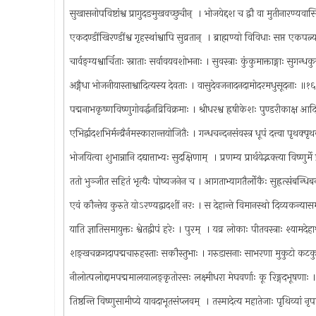
सुखासनोपविष्टांश्व प्रागुदङमुखवच्छुचीन् ‍ । भोजयेद्दश च द्वौ वा मुतीनारण्य
एकदण्डींखिरण्डींश्व गृहस्थांश्वापि सुव्रतान् ‍ । ब्राह्मण्यो विविधाः सप्त एकप
चार्वङ्‍ग्यश्वार्चिताः स्नाताः सर्वावयवशोभनाः । सुवस्त्राः कुंकुमाक्ताङ्गाः सुगन
अङ्गैधा भोजनीयास्ताश्वादित्यस्य देवताः । वासुदेवजनादनदामोदरमधुसूदनाः ॥१
पद्मनाभकृष्णविष्णुगोवर्द्धनव्रिविक्रमाः । श्रीधरश्व ह्रषीकेशः पुण्डरीकाक्ष 
एभिर्द्वादशभिर्मन्व्रैर्नमस्कारान्तयोजितैः । गन्धचन्दनसंवस्त्र धूपं दत्त्वा पृथक
भोजयित्वा शुभान्नानि दद्यात्ताभ्यः सुदक्षिणाम् ‍ । प्रणम्य प्रार्थयेद्भक्त्या विष्णु
ततो भुञ्जीत सहितं भृत्यैः पोष्यजनेन च । आगताभ्यागतैर्लोकैः सुह्रत्संबन्धि
एवं कौन्तेय कुरुते योऽरण्यद्वादशीं नरः । स देहान्ते विमानस्थो दिव्यकन्य
याति ज्ञातिसमायुक्तः श्वेतद्वीपं हरेः । पुरम् ‍ । यव्र लोकाः पीतवस्त्राः श्यामदेह
शङ्खचक्रगदापद्मचारुहस्ताः सकौस्तुभाः । गरुडासनाः साभरणा मुकुटो कट
नीलोत्पलोद्दामपद्ममालयालङ्‍कृतोरसः लक्ष्मीधरा मेघवर्णाः कू रिङ्गदभूषणा
तिष्ठन्ति विष्णुसामीप्ये यावदाभूतसंप्लवम् ‍ । तस्मादेत्य महातेजाः पृथिव्यां