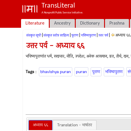
TransLiteral
A Nonprofit Public Service Initiative.
Literature
Ancestry
Dictionary
Prashna
|
|
|
|
|
अध्याय ६६
संस्कृत सूची
संस्कृत स्तोत्र साहित्य
पुराण
भविष्यपुराण
उत्तर पर्व
उत्तर पर्व - अध्याय ६६
भविष्यपुराणांत धर्म, सदाचार, नीति, उपदेश, अनेक आख्यान, व्रत, तीर्थ, दान, ज्
Tags
:
bhavishya puran
puran
पुराण
भविष्यपुराण
सं
अध्याय ६६
Translation - भाषांतर