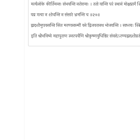
मर्त्यलोके कीर्तिमन्तः संभवन्ति नरोत्तमाः । ततो यान्ति परं स्थानं मोक्षप्रार्ग
यव्र गत्वा न शोचन्ति न संसारे भ्रमन्ति च ॥२७॥
द्वादशीमुपवसन्ति सित मरण्य़नान्मीं वने द्विजवरानथ भोजयन्ति । साध्व्यः स्त्
इति श्रीभविष्ये महापुराण उनरपर्वणि श्रीकृष्णयुधिष्ठिर संवादेऽरण्यद्वादशी