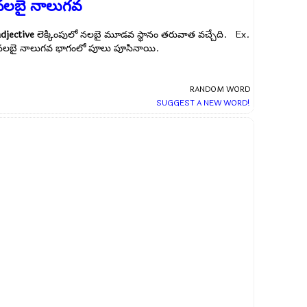
నలబై నాలుగవ
adjective
లెక్కింపులో నలబై మూడవ స్థానం తరువాత వచ్చేది. Ex.
నలబై నాలుగవ భాగంలో పూలు పూసినాయి.
RANDOM WORD
SUGGEST A NEW WORD!