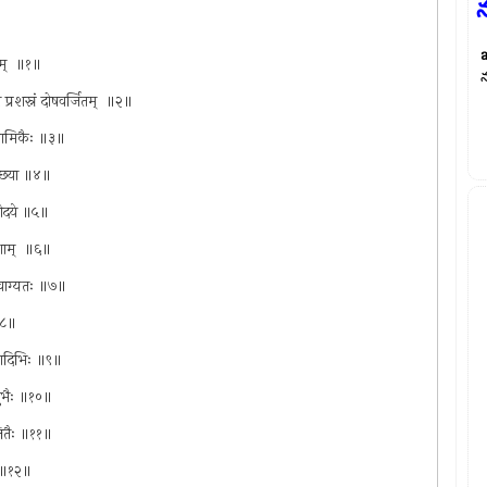
कम् ‍ ॥१॥
 प्रशस्नं दोषवर्जितम् ‍ ॥२॥
र्वकामिकैः ॥३॥
द्दच्छया ॥४॥
िनोदये ॥५॥
निशाम् ‍ ॥६॥
ीत वाग्यतः ॥७॥
 ॥८॥
िकादिभिः ॥९॥
शुभैः ॥१०॥
्जितैः ॥११॥
 ‍ ॥१२॥