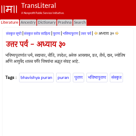
TransLiteral
A Nonprofit Public Service Initiative.
Literature
Ancestry
Dictionary
Prashna
Search
|
|
|
|
|
अध्याय ३०
संस्कृत सूची
संस्कृत स्तोत्र साहित्य
पुराण
भविष्यपुराण
उत्तर पर्व
उत्तर पर्व - अध्याय ३०
भविष्यपुराणांत धर्म, सदाचार, नीति, उपदेश, अनेक आख्यान, व्रत, तीर्थ, दान, ज्योतिष
अणि आयुर्वेद शास्त्र वगैरे विषयांचा अद्भुत संग्रह आहे.
Tags
:
bhavishya puran
puran
पुराण
भविष्यपुराण
संस्कृत