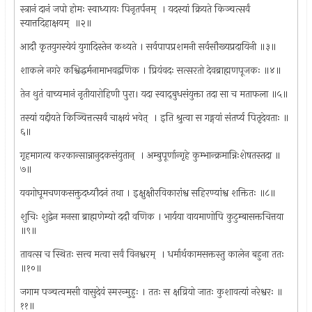
स्त्रानं दानं जपो होमः स्वाध्यायः पिनृतर्पनम् ‍ । यदस्यां क्रियते किञ्चत्सर्वं
स्यात्तदिहाक्षयम् ‍ ॥२॥
आदौ कृतयुगस्येयं युगादिस्तेन कथ्यते । सर्वपापप्रशमनी सर्वसौख्यप्रदायिनी ॥३॥
शाकले नगरे कश्विद्धर्मनामाभवद्वणिक । प्रियंवदः सत्सरतो देवब्राह्मणपूजकः ॥४॥
तेन थुतं वाच्यमानं नृतीयारोहिणी पुरा। यदा स्वाद्‍बुधसंयुक्ता तदा सा च मताफला ॥५॥
तस्यां यद्दीयते किञ्चित्तत्सर्वं चाक्षयं भवेत् ‍ । इति श्रुत्वा स गङ्गयां संतर्प्य पितृदेवताः ॥
६॥
गृहमागत्य करकान्सान्नानुदकसंयुतान् ‍ । अम्बुपूर्णान्गृहे कुम्भान्क्रमान्निःशेषतस्तदा ॥
७॥
यवगोघूमचणकसक्तुदध्यौदनं तथा । इक्षुक्षीरविकारांश्व सहिरण्यांश्व शक्तितः ॥८॥
शुचिः शुद्वेन मनसा ब्राह्मणेम्यो ददौ वणिक । भार्यया वायमाणोपि कुटुम्बासक्तचित्तया
॥९॥
तावत्स च स्थितः सत्त्व मत्वा सर्वं विनश्वरम् ‍ । धर्मार्थकामसक्तस्तु कालेन बहुना ततः
॥१०॥
जगाम पञ्चत्वमसी वासुदेवं स्मरन्मुहुः । ततः स क्षव्रियो जातः कुशावत्यां नरेश्वरः ॥
११॥