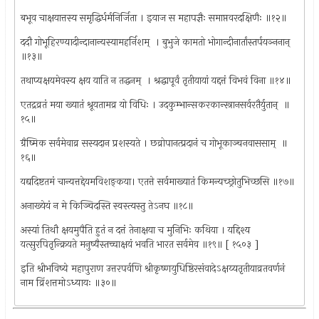
बभूव चाक्षयात्तस्य समृद्धिर्धर्मनिर्जिता । इयाज स महापज्ञैः समाप्तवरदक्षिणैः ॥१२॥
ददौ गोभूहिरण्यादीन्दानान्यस्यामहर्निशम् ‍ । बुभुजे कामतो भोगान्दीनार्तांस्तर्पयञ्ननान् ‍
॥१३॥
तथाप्यक्षयमेवस्य क्षय याति न तद्धनम् ‍ । श्रद्धापूर्वं तृतीयायां यद्दत्तं विभवं विना ॥१४॥
एतद्रव्रतं मया ख्यातं श्रूयतामव्र यो विधिः । उदकुम्भान्सकरकान्स्त्रानसर्वरतैर्युतान् ‍ ॥
१५॥
ग्रैष्मिक सर्वमेवाव्र सस्यदान प्रशस्यते । छव्रोपानत्प्रदानं च गोभूकाञ्चनवाससाम् ‍ ॥
१६॥
यद्यदिष्टतमं चान्यत्तद्देयमविशङ्कया। एतत्ते सर्वमाख्यातं किमन्यच्छ्रोतुभिच्छसि ॥१७॥
अनाख्येयं न मे किञ्चिदस्ति स्वस्त्यस्तु तेऽनघ ॥१८॥
अस्यां तिथौ क्षयमुपैति हुतं न दत्तं तेनाक्षया च मुनिभिः कथिया । यद्दिश्य
यत्सुरपितृन्क्रियते मनुष्यैस्तच्चाक्षयं भवति भारत सर्वमेव ॥१९॥ [ १५०३ ]
इति श्रीभविष्ये महापुराण उत्तरपर्वणि श्रीकृष्णयुधिष्ठिरसंवादेऽक्षय्यतृतीयाव्रतवर्णनं
नाम व्रिंशत्तमोऽध्यायः ॥३०॥