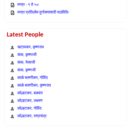
मन्त्र - १ ते ५०
मन्त्र प्रतिलोम दुर्गासप्तशती पाठविधिः
Latest People
खटावकर, कृष्णराव
कंक, कृष्णाजी
कंक, येसाजी
कंक, कृष्णजी
काळे बसणीकर, गोविंद
काळे बसणीकर, कृष्णराव
कोल्हटकर, बळवंत
कोल्हटकर, लक्ष्मण
कोल्हटकर, गोविंद
कोल्हटकर, राम्रचंद्र