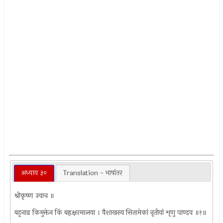
अध्याय ३०
Translation - भाषांतर
श्रीकृष्ण उवाच ॥
बहुनाव्र किमुक्तेन किं बह्रक्षरमालया । वैशाखस्य सितामेकां नृतीयां शृणु पाण्डव ॥१॥