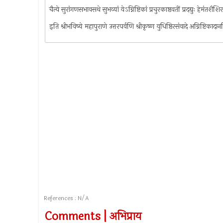
चैत्ये सुरांगणसभावसथे सुभव्यां येऽग्निष्टिकां प्रचुरकाष्ठवतीं प्रदद्युः हेम
इति श्रीभविष्ये महापुराणे उत्तरपर्वणि श्रीकृष्ण युधिष्ठिरसंवादे अग्निष्टिका
References : N/A
Comments | अभिप्राय