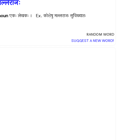
ल्लराजः
noun
एकः लेखकः । Ex.
कोशेषु मल्लराजः सुविख्यातः
RANDOM WORD
SUGGEST A NEW WORD!