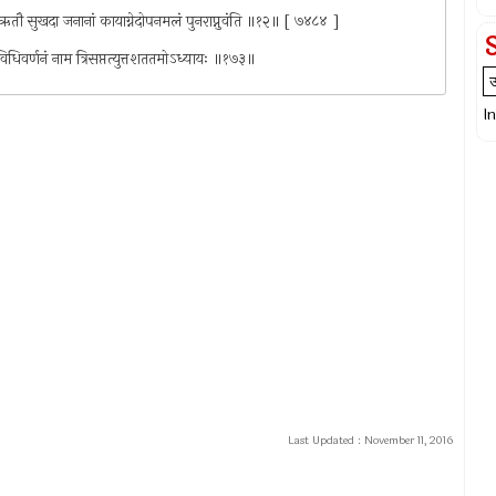
ंतशैशिरऋतौ सुखदा जनानां कायाग्नेदोपनमलं पुनराप्नुवंति ॥१२॥ [ ७४८४ ]
दानविधिवर्णनं नाम त्रिसप्तत्युत्तशततमोऽध्यायः ॥१७३॥
I
Last Updated :
November 11, 2016