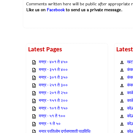
Comments written here will be public after appropriate
Like us on
Facebook
to send us a private message.
Latest Pages
Lates
मन्त्र - ४०१ ते ४५०
खटा
मन्त्र - ३५१ ते ४००
कंक,
मन्त्र - ३०१ ते ३५०
कंक
मन्त्र - २५१ ते ३००
कंक
मन्त्र - २०१ ते २५०
काळ
मन्त्र - १५१ ते २००
काळ
मन्त्र - १०१ ते १५०
कोल
मन्त्र - ५१ ते १००
कोल
मन्त्र - १ ते ५०
कोल
मन्त्र प्रतिलोम दुर्गासप्तशती पाठविधिः
कोल्