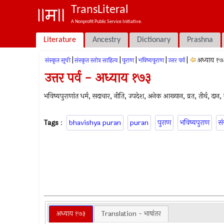
TransLiteral
A Nonprofit Public Service Initiative.
Literature
Ancestry
Dictionary
Prashna
|
|
|
|
|
अध्याय १७
संस्कृत सूची
संस्कृत स्तोत्र साहित्य
पुराण
भविष्यपुराण
उत्तर पर्व
उत्तर पर्व - अध्याय १७३
भविष्यपुराणांत धर्म, सदाचार, नीति, उपदेश, अनेक आख्यान, व्रत, तीर्थ, दान, ज्
Tags
:
bhavishya puran
puran
पुराण
भविष्यपुराण
सं
अध्याय १७३
Translation - भाषांतर