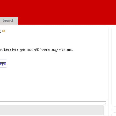
Search
३
योतिष अणि आयुर्वेद शास्त्र वगैरे विषयांचा अद्भुत संग्रह आहे.
स्कृत