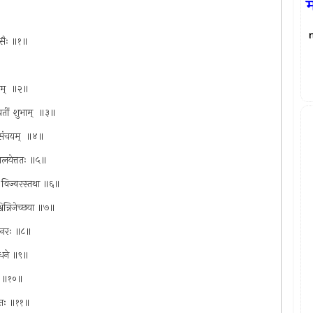
म
नसैः ॥१॥
ाम् ‍ ॥२॥
वतीं शुभाम् ‍ ॥३॥
्ठसंचयम् ‍ ॥४॥
ज्वालयेत्ततः ॥५॥
शीतो विज्वरस्तथा ॥६॥
विन्निजेच्छया ॥७॥
ां नरः ॥८॥
ाधने ॥९॥
यते ॥१०॥
्वितः ॥११॥