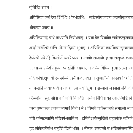
युधिष्ठिर उवाच ॥
अग्निष्टिका कथं देया शिशिरे शीतभीरुभिः । सर्वस्त्त्वोपकाराय करुणीकृतमा
श्रीकृष्ण उवाच ॥
अग्निष्टिकामहं पार्थ कथयामि निबोधताम् ‍ । यथा येन विधानेन सर्वस्त्त्वसुखप्रद
आदौ मार्गशिरे मासि शोभने दिवसे शुभाम् ‍ । अग्निष्टिकां कारयित्वा सुखासन
देवांगणे पथे गेहे विस्तीर्णे चत्वरेऽथवा । उभयोः संध्ययोः कृत्वा संशुष्कं काष
ततः प्रज्वालयेदग्निं हुत्वा व्याहृतिभिः क्रमात् ‍ । अनेन विधिना हुत्वा प्रत्यहं 
यदि कश्वित्क्षुधार्थी स्याद्भोज्यं तस्मै प्रकल्पयेत् ‍ । सुखासीनो जनस्तत्र वि
यः करोति कथाः पार्थ न ताः शक्त्या मयोदितुम् ‍ । राज्वार्ता जनवार्ता यदि कश्
वदेल्लोकः सुखासीनो न केनापि निवार्यते । अनेन विधिना यत्तु दद्यादन्गिष्टिक
तस्य पुण्यफलं राजन्कथ्यमानं निबोध मे । विमाने चार्कसंकाशे समारुढो मह
षष्टि वर्षसहस्त्राणि षष्टिवर्षशतानि च । हर्षितोऽत्यंतसुखितो ब्रह्मलोके नही
इह लोकेवतीर्णश्व चतुर्वेदो द्विजो भवेत् ‍ । नीरुजः सत्रयाजी च अग्निवत्तेजसान