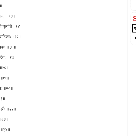
२॥
ितम् ‍ ॥१३॥
पि नृत्यति ॥१४॥
ुष्पवाटिकाः ॥१५॥
I
ात्मकः ॥१६॥
ंद्रियः ॥१७॥
ैः ॥१८॥
रः ॥१९॥
ेतनः ॥२०॥
॥२१॥
ोमहोरगैः ॥२२॥
ा ॥२३॥
लः ॥२४॥