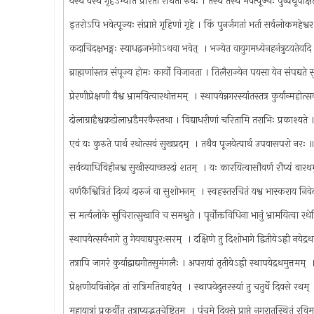
यस्य यस्य गृहेऽभ्येति प्रेरितो रथिता रुथः । तस्य तस्य भवेत्पूज्यः पुष्पधूपा
इतरोऽपि भवेत्पूज्यः संप्राप्ते गृहिणां गृहे । किं पुनर्जगतां भर्ता सर्वलोकमहेश
कदाचिदक्षभङ्गः स्याधद्वजभंगोऽथवा भवेत् ‍ । भज्येत वायुगमध्येनहनंत्रुटयतेय
ब्राह्मणांस्तत्र संपूज्य होमः कार्यो विजानता । तिलैराज्येन पयसा येन संपद्
प्रेरणीप्रेक्षणी यैश्व भ्रामयित्वारथोत्तमम् ‍ । स्थापयेन्नगरस्यांतस्तत्र कुर्यान्महो
दोलाग्राहैश्वक्रडोलाभ्रडैमरकैस्तथा । विद्याधरीणां चरितामि तराभिः प्रकाश्यत
एवं यः कुरुते पार्थ रथोत्सवं सुखप्रदम् ‍ । तथैव पूजयेत्पार्थ उपवासपरो नरः
सर्वव्याधिविहीनश्व सुखीस्याच्छरदां शतम् ‍ । यः कारयित्वासौवर्ण रौप्यं वार
वर्णकैश्वित्रितं दिव्यं दारुजं वा सुशोभनम् ‍ । स्वहस्तरचितं यश्व भास्कराय न
स मर्त्यलोके सुचिरात्सुखानि च समश्रुते । पूर्वोक्तविधिना भानुं भ्रामयित्वा र
स्थापयेत्सर्वभागे तु गेयवाद्यपुरःसरम् ‍ । दक्षिणे तु दिशोभागे द्वितीयेऽह्री नयेद्
तत्रापि जागरं कुर्याद्वाद्यगीतसुमंगलैः । अपरायां तृतीयेऽह्री स्थापयेद्रथमुत्तमम्
प्रेक्षणीयविनोदेन तां रात्रिमतिवाहयेत् ‍ । स्थापयेदुत्तरस्यां तु चतुर्थे दिवसे रथम
महायात्रां प्रकुर्वीत तत्राप्यद्भुतचेष्टितम् ‍ । पंचमे दिवसे प्राप्ते नगरातस्थितं रव