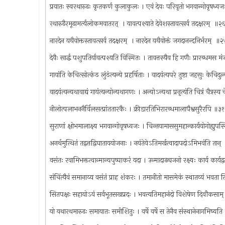
प्रयातः स्वरथारुढः कृतकर्ण कुलाकुलः । एवं देवः परिवृतो भगवान्गोवृषध्
रथारुढैरमूढामर्त्यलोकमवातरत् ‍ । यावत्पश्याते देवेशस्तावत्सर्व तदक्षरम् ‍ ॥
नारदेन यथैवोक्तस्तावत्सर्व तदक्षरम् ‍ । नारदेन यथैवोक्तं जगदानन्दनिर्भरम् ‍ 
देवैः सार्द्ध पशुपतिर्यावत्पश्यति विस्मितः । तावत्तस्यैव हि गणैः प्रारब्धमस
गायांति केचित्सोत्कंठ लुंठंत्यन्ये प्रहर्षिताः । वादयंत्यपरे तुष्टा जहसुः केचिद
वादयंत्यन्यथावाद्यं गायंत्यन्योन्यथागणः । अन्योऽन्यथा प्रनृत्यंति चित्रं चैत्रस्य
नीलोत्पलाभननैर्विलसत्प्रांततारकैः । क्रीडारतिभिरारब्धमालापैश्वसुरैरपि ॥३
सुराणां क्षोभमालाक्ष्य भगवान्गोवृषध्वजः । चिन्तयामाससुमहान्कार्ययोगोह्यु
अनर्थमुत्थितं तद्वत्तद्विघाताययोजनाः । नयंतेयेऽतिमर्खत्वादापदोऽमिभवंति तान्
वसंतः रवामिभक्तत्वान्मान्यपुष्पाकरं यदा । उन्मादाढ्यजनो रक्ष्यः कार्य कार्
संचिंत्यैवं समानाय्य वसंतं प्राह शंकरः । तमानीतो मासमेकं स्थातव्यं भवता
सितपक्षः सहायोऽयं सर्वभूतसखप्रदः । भवत्यतिमहानंदो विशेषेण दिवौकसाम
यो यथारथमारुढः समायातः समीशितुः । वर्षे वर्षे स तेनैव संस्थानेनागमिष्य