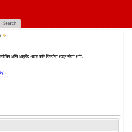
Search
४
योतिष अणि आयुर्वेद शास्त्र वगैरे विषयांचा अद्भुत संग्रह आहे.
स्कृत