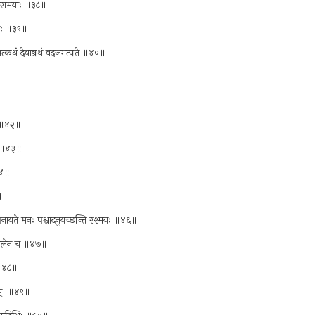
ि निरामयाः ॥३८॥
ततः ॥३९॥
ेत्कथं देवान्रथं वदजगत्पते ॥४०॥
 ‍ ॥४२॥
णे ॥४३॥
॥४४॥
॥
ं पनायते मनः पश्वादनुयच्छन्ति रश्मयः ॥४६॥
ोलाजलेन च ॥४७॥
‍ ॥४८॥
ितम् ‍ ॥४९॥