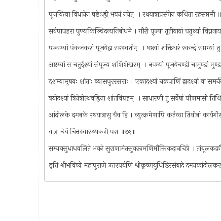
पूजयित्वा विधानेन षष्ठेऽह्री भवनं नयेत् ‍ । रथयात्राप्रसंगेन कथिता रहसप्तम
सर्वपापहरा पुण्यकिञ्चिदन्यनिबोधमे । गौरी पूज्या तृतीयायां चतुर्थ्या विघ्न
पञ्चम्यां पंकजकरां पूजयेद्वा सरस्वतीम् ‍ । षष्ठयां शक्तिधरं स्कन्दं सप्तम्या
अष्टम्यां स चतुर्दश्यां संपूज्य शशिशेखरम् ‍ । नवम्यां पूजयेचण्डी चामुण्डां म
दशम्यामृषयः शांताः व्यासपुरस्सराः । एकादश्यां चक्रपाणिं द्वादश्यां वा समर्च
त्रयोदश्यां त्रिनेत्रोत्थवह्रिना शांतविग्रहम् ‍ । साधारणी तु सर्वेषां पौणमासी त
आंदोलके दमनके रथयात्रासु चैव हि । व्युत्क्रमेणापि कर्तय्वा तिथीनां कार्यग
यात्रा चेयं चित्तस्वास्थ्यकरी परा ॥७१॥
सम्यवसुधाधवलिते भवने सुराणामंतसुवस्त्रमणिमौक्तिकदानचित्रे । तांबूलक
इति श्रीभविष्ये महापुराणे उत्तरपर्वणि श्रीकृष्णयुधिष्ठिरसंबादे दमनकांदोलक