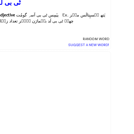
ٹی بی لَ
adjective
ییٚمِس ٹی بی آسہِ گومُت Ex.
یَتھ ہَسپِتالَس منٛز
چھےٚ ٹی بی لَد بٮ۪مارَن ہٕنٛز تعداد زیٛاد
RANDOM WORD
SUGGEST A NEW WORD!