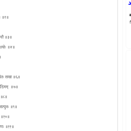
د
वरः ॥१॥
ٕ
ाययौ ॥३॥
ेशवेशयोः ॥४॥
॥
 दयितः सखा ॥६॥
िंडिमम् ‍ ॥७॥
ः ॥८॥
चनात्पुनः ॥९॥
् ‍ ॥१०॥
क्षिणः ॥११॥