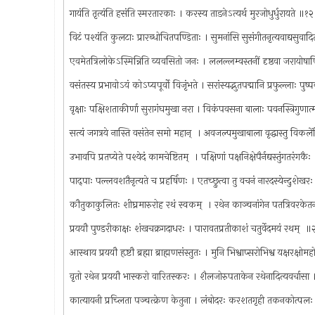
गायंति तृत्यंति हसंति स्मरतारकाः । करस्य ताडनेऽत्यर्थ मुरजोधुर्धुरायते ॥१
विटं पश्यंति कुलटाः प्रारब्धोचितपण्डिताः । सुमनांसि सुसंगीतनृत्यवाद्यसुवाद
एवमेतत्रिलोकेऽस्मिन्निति व्यवसितो जनः । ललल्लम्वस्तनीं दृष्ठवा जरायोषा
वसंतस्य प्रभावोऽयं कोऽप्यपूर्वो विजृंभते । सरांस्यद्भुतपद्मानि प्रफुल्लाः प
वृक्षाः पक्षिशताकीर्णा सुरागंघमुखा नरा । विकंपवसना बालाः पवनस्त्रिगुण
सत्यं जगत्रये नास्ति वसंतेन समो महान् ‍ । अवजल्पमुखाबाला वृद्धास्तु विकले
उभावपि प्रतप्येते पश्येदं कामचेष्टितम् ‍ । पक्षिणां पक्षनिक्षेपैर्नद्यस्तुंगतरंगक
पाद्पाः पल्लवशतैनृत्यते च प्रहर्षिणः । एतच्छ्रुत्वा तु वचनं नारदस्येन्दुशेख
कौतुकाकुलितः शीघ्रमारुरोह रथं स्वकम् ‍ । रथेन काञ्चनांगेन पतत्रिवरक
प्रययौ पुण्डरीकाक्षः शंखचक्रगदाधरः । पारावतप्रतीकाशं चतुर्वेदमयं रथम् ‍ 
आस्थाय प्रययौ हृष्टौ ब्रह्मा ब्राह्मणसंस्तुतः । मुनि भिश्वाप्सरोभिश्व यक्षरक्ष
वृतो रथेन प्रययौ भास्करो वारितस्करः । शैलजोरुपताकेन रथेनादित्यवर्चास
कात्यायनी प्रच्लिता पञ्चत्क्रेण केतुना । लंबोदरः करशतगृही तकनकोत्प