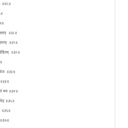
वजः ॥२५॥
२६॥
॥२७॥
 मंजसम् ‍ ॥२८॥
ुल्वणम् ‍ ॥२९॥
 चेष्टितम् ‍ ॥३०॥
१॥
पस्थितः ॥३२॥
 ‍ ॥३३॥
यद्वयं मम ॥३४॥
 त्विह ॥३५॥
् ‍ ॥३६॥
ति ॥३७॥