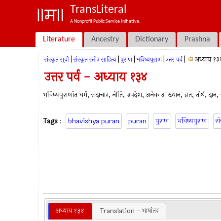
TransLiteral
A Nonprofit Public Service Initiative.
Literature
Ancestry
Dictionary
Prashna
|
|
|
|
|
अध्याय १३
संस्कृत सूची
संस्कृत स्तोत्र साहित्य
पुराण
भविष्यपुराण
उत्तर पर्व
उत्तर पर्व - अध्याय १३४
भविष्यपुराणांत धर्म, सदाचार, नीति, उपदेश, अनेक आख्यान, व्रत, तीर्थ, दान, ज्
Tags
:
bhavishya puran
puran
पुराण
भविष्यपुराण
सं
अध्याय १३४
Translation - भाषांतर