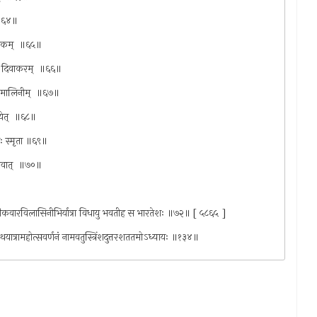
ी ॥६४॥
नायकम् ‍ ॥६५॥
ं तु दिवाकरम् ‍ ॥६६॥
ुण्डमालिनीम् ‍ ॥६७॥
येत् ‍ ॥६८॥
िथिः स्मृता ॥६९॥
ौरवात् ‍ ॥७०॥
क्रौकवारविलासिनीभिर्यात्रा विधायु भवतीह स भारतेशः ॥७२॥ [ ५८६५ ]
रथयात्रामहोत्सवर्णनं नामवतुस्त्रिंशदुत्तरशततमोऽध्यायः ॥१३४॥