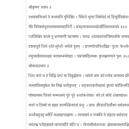
श्रीकृष्ण उवाच ॥
रथयात्राविधानं ते कथयामि युधिष्ठिर । स्थिरो भूत्वा निबोधेदं त्वं हिमूर्तविदां
चैत्रे त्रिनेत्रसंभूतमलयाख्यमहागिरौ । प्रवहत्पवनध्वानप्रेर्खोलितलताचये ॥२॥
एतस्मिन्नेव काले तु भ्रममाणॊ यदृच्छया । नारदः शारदाकांताच्छिवलोके सम
दृष्टवापूर्व शिवं शांतं सुरेशैः सर्वतो वृतम् ‍ । प्रणम्योपाविशद्विप्रः पुरतः क
तमुपासीनमालक्ष्य भगवान्भगनेत्रहा । पप्रच्छादितमनाः कुतश्वागम्यते पुनः ॥५
श्रीनारदउवाच ॥
शिव कमं च तं विद्धि दग्धं मा विबुद्धोत्तम । वसंतो नाम कोऽप्येष कामस्य
मलयानिलयुक्तेन तेन विश्वं वशीकृतम् ‍ । सहकारकरीन्द्रस्थं कृत्वां कोकिलड
घोषयामास विजयं मन्मथस्य पुरे पुरे शशांकशेखरः कोऽयं कोयं शंखगदाधर
कायं च डिम्बो वा ब्रह्मा कामस्त्रिजगतां प्रभुः । प्रायः क्रीडारतिर्लोका वसंतव
ऊर्ध्वबाहुस्तु नर्नर्ति तालदत्तपदक्रमः । व्यवसायं न गच्छंति ये संहृत्य वनांतरम
गायंतश्व परीहृष्टास्ते चाप्यायांति यांति च । गोप्यसीमांतरगताः क्षेत्रस्थानस्यर