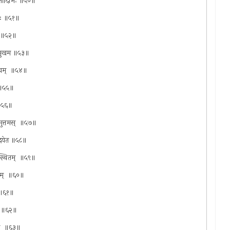
क्षतादिभिः ॥५०॥
्वरः ॥५१॥
दि ॥५२॥
यते सुखम ॥५३॥
त्सवम् ‍ ॥५४॥
े ॥५५॥
 ॥५६॥
थमुत्तमस् ‍ ॥५७॥
िवेदयेत ॥५८॥
थेस्थितम् ‍ ॥५९॥
रथम् ‍ ॥६०॥
 ‍ ॥६१॥
् ‍ ॥६२॥
िम् ‍ ॥६३॥