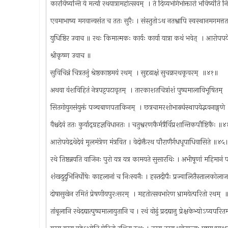
कारयिष्यन्ति ये मर्त्या रथयात्रामहोत्सवम् ‍ । ते दिव्यभोगेभोक्तारो भविष्यंत
एवमाभाष्य मगवान्वसंत च ततः सुरैः । संस्तुतोऽथ नतश्वापि स्वस्थानमगमत्
युधिष्ठिर उवाच ॥ रथः किमात्मकः कार्यः कार्या यात्रा कथं भवेत् ‍ । आरोपपय
श्रीकृष्ण उवाच ॥
सुविचिन्नं चित्रतनुं श्रेष्ठकाष्ठमयं रथम् ‍ । सुदृढाक्षं सुचक्ररथकूवरम् ‍ ॥४१॥
अथवा वंशविहितं नेत्रपट्टपटावृतम् ‍ । तारकाशतचित्रांशं पुष्पमालाविभूषितम्
सितगोयुगसंयुक्तं पञ्चबाणपताकिनम् ‍ । छत्रचामरशोभाढ्यंस्थापयेद्भवनाङ्ग
वैश्चदेवं ततः कुर्याद्‌ग्रहज्ञविधानतः । चतुश्वरणकैर्मत्रैर्विप्रशान्तिकपौष्टिकैः 
आरोपयेद्रथेदेवं मूलमंत्रेण मंत्रवित । वेदोक्तैरथ पौराणैर्गधधूपाधिवासिते ॥४५
रथे तिष्ठन्नयति वाजिनः पुरो यत्र यत्र कामयते सुसारथिः । अभीषूणां महिमान
शंखदुदुभिनिर्घोषेः काहलानां च निःस्वनैः । हस्तदीपैः प्रज्वालितैस्तालक
दोषासुखेन रमितं प्रेषणीयपुरःसरम् ‍ । महतोत्सवभारेण भ्रामयेत्परितो रथम् 
तांबूलानि रथेदद्यात्पुष्पमालायुतानि च । रथं वोढुं प्रदद्यात्तु प्रेक्षकेभ्योऽप्यपर