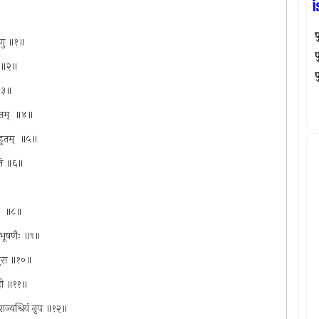
प
शृणु ॥१॥
प
ते ॥२॥
प
 ॥३॥
हुतम् ‍ ॥४॥
े हुतम् ‍ ॥५॥
्ठति ॥६॥
् ‍ ॥८॥
 च भूषणैः ॥९॥
्पुरा ॥१०॥
 मही ॥११॥
ा राज्यश्रियं नृप ॥१२॥