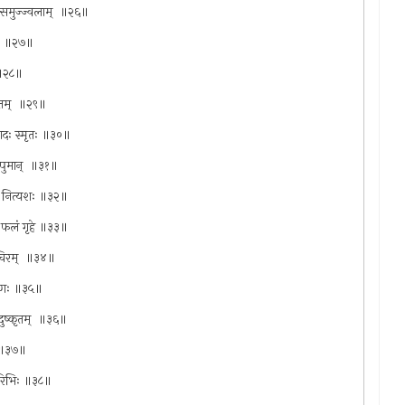
्य समुज्ज्वलाम् ‍ ॥२६॥
म् ‍ ॥२७॥
ा ॥२८॥
ितम् ‍ ॥२९॥
्राणदः स्मृतः ॥३०॥
ः पुमान् ‍ ॥३१॥
यंति नित्यशः ॥३२॥
िं फलं गृहे ॥३३॥
ं चिरम् ‍ ॥३४॥
नीषिणः ॥३५॥
 दुष्कृतम् ‍ ॥३६॥
ि ॥३७॥
वसूरिभिः ॥३८॥