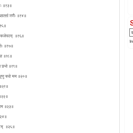
युतः ॥१३॥
तेऽप्सरसां गणैः ॥१४॥
 ॥१५॥
्वा कलेवरम् ‍ ॥१६॥
I
थितेः ॥१७॥
खं मया ॥१८॥
 मे प्रभो ॥१९॥
वेत शृणु बचो मम ॥२०॥
िप ॥२१॥
‍ ॥२२॥
नं मम ॥२३॥
व ॥२४॥
्तम् ‍ ॥२५॥