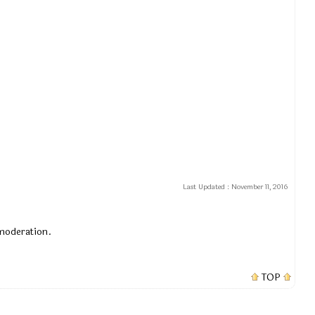
Last Updated :
November 11, 2016
 moderation.
TOP