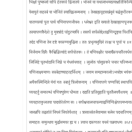
भिक्षां पुष्कलां वापि हंतकारं द्विजातये । भोजनं वा यथालाभमदत्त्वश्नातिकिल्
येनायुतं सहस्त्रं वा भोजितं स्यादि‌द्वजन्मनाम् ‍ । तेनब्रह्मगृहासन्नंनूनं बद्धंकुटी
वाराणस्यां पुरा पार्थ वणिगापणजीवनः । धनेश्वर इति ख्यातो देवब्राह्मणप
तस्यापणकैदेशे तु मुक्त्रांडं पांडुरच्छवि । ससर्प सर्पस्तेद्देशाद्वणिग्दृष्ट्रवा 
तदंड वणिजा तेन दृष्टं कारुण्यबुद्धिना । ततः प्रभृत्यनुदिनं ररक्ष च पुपां च 
निर्जगाम दिनैः कैश्विद्भित्त्वांडं सर्पपोतकः । तं बणिवक्षीर पानाद्यैरुपचारैरवर्
लिलिहे घृतभांडानि जिघ्रे च गंधसंचयात् ‍ । लुलोठ पांसुप्रकरे चचार घरिम
वणिजाक्ष्यमाणः सस्त्रेहाच्चाहरहर्निशम् ‍ । जगाम समहान्कालोऽभवदेष भय
अथैकस्मिन्दिने गंगां गतः स्त्रातुं त्रिलोकगाम् ‍ । वणिगापणे पण्यविदं स्थाप
व्यवहर्तु समारब्धं वणिक्पुत्रेण धीमता । ददाति प्रतिगृह्राति घृततैलयवैशवम् 
व्यवहाराकुलतया पादयोरंतरेण सः । सर्पश्वचालचापल्याद्वणिग्विक्षेपपमभ्यगा
जानन्नपि तद्धत्तांतं निघनं नियतेर्वशात् ‍ । त्रासात्संतर्जयामास बलेन पदचारिण
समाहतः समुत्थाय मूर्द्धानमवर ह्य च । उवाच दारुणतर वचनं पन्नगाधमः ॥५१