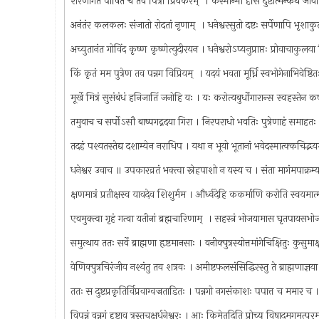
शरणागतं पोषितं च तव पित्रा प्रियंकरम् ‍ । कस्मान्मी हसि दुष्टात्मन्कथं जीव
अनंतंर कलकलः संजातो रोदतां नृणाम् ‍ । धनेश्वरसुतो दष्टः सर्पेणापि भृश
अच्युतानंत गोविंद कृष्ण कृष्णेत्युदीरयन । धनेश्वरोऽप्यनुप्राप्तः प्रोवाचाकु
किं कृतं मम पुत्रेण तव पन्नग विप्रियम् ‍ । यदयं भवता मूर्ध्नि स्वभोगेनाभिवेष्
मूर्खे मित्रं सुसंबंधं हनिजातिं जनोहि यः । यः करोत्यबुर्धोगारान्स स्वहस्तेन
तमुवाच च सर्पोऽसौ बाष्पगद्नदया गिरा । निरपराधो भवतिः पुत्रेणाहं समाह
तदहं पश्यतस्ते‍द्य दशाम्येन नराधिप । यथा न भूयो भूतानां भवेदस्मात्क्कचिद्भ
धनेश्वर उवाच ॥ उपकारव्रतं भक्त्वा स्नेहपाशो न यस्य च । संता मागंमपाक्रम्
क्षणमात्रं प्रतीक्षस्व यावदेव शिशुर्मम । और्ध्वदेहि ककर्माणि करोति स्वयम
एवमुक्त्वा गृहं गत्वा यतीनां ब्रह्मचारिणाम् ‍ । सहस्त्रं भोजयामास घृतपायस
समुत्थाय ततः सर्वे ब्राह्मणा हृष्टमानसाः । वनीक्पुत्रस्योत्तमांगेचिक्षितुः कुसुम
वेणिक्पुत्रचिरंजीव नश्यंतु तव शत्रवः । अमीष्टफलसंसिद्धिरस्तु ते ब्राह्मणाज्
ततः स दुष्टप्रकृतिर्विप्रवाग्वज्रताडितः । पन्नगो नगसंकाशः पपात्त च ममार 
विपन्नं वन्नगं दृष्टाव त्रस्तचक्षुर्धनेश्वरः । आः किमेतदिति प्रोच्य विषादमगमत्प