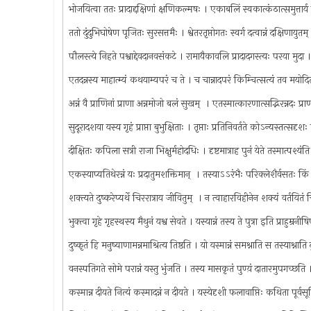
भोजयित्वा ततः प्रादाद्दक्षिणां क्षणिकल्मषः । एकाबलिं स्वकात्कंठात्समुत्तार
ततो दुंदुभिघोषेण पूजितः सुरसत्तमैः । श्वेतरतृप्तोगतः स्वर्ग दत्वान्नं दक्षिणायुत
पौलस्त्ये निहते पश्वाद्देवदानवसंकटे । रामायैकावलि प्रादादगस्त्यः परया मुद
एतदन्नस्य माहात्म्यं कथयाम्यपरं च ते । च चान्नादपरं किम्चित्सत्यं तव मयोद
अन्नं वै प्राणिनां प्राणा अन्नमोजो बलं सुखम् ‍ । एतस्मात्कारणात्सद्भिरन्नदः प
सुदूरादशया यस्य गृहं प्राप्ता बुभुक्षिताः । तृप्ताः प्रतिनिवर्तते कोऽन्यस्तत्सदृश
दीक्षितः कपिला सत्री राजा भिक्षुर्महोदधिः । दृष्टमात्राह पुनं येते तस्मात्पश्
एकस्याप्यतिथेरन्नं यः प्रदातुमशक्तिमान् ‍ । तस्याऽऽरंभैः परिक्लेशैर्वसतः क
शक्त्यते दुष्करेप्यर्थे चिररात्राय जीवितुम् ‍ । न त्वाहारविहीनेन शक्यं वर्तयित
भुक्त्वा गृहे गृहस्थस्य मैथुनं यश्व सेवते । यस्यान्नं तस्य ते पुत्रा इति प्राहुम्र
दुष्कृतं हि मनुष्याणामन्नमाश्रित्य तिष्ठति । यो यस्मान्नं समश्नाति स तस्याश्नाति
वनस्पतिगते सोमे परान्नं यस्तु भुंजति । तस्य मासकृतं पुण्य़ं दातारमुपगच्छत
कस्मान्न दीयते नित्यं कस्मादन्नं न दीयते । यस्येदृशी फलावाप्तिः कथिता पूर्