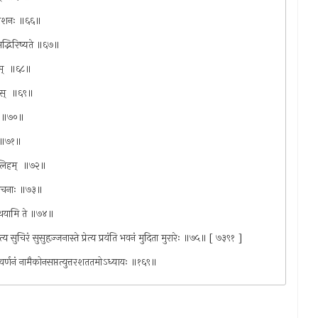
वनाशनः ॥६६॥
सद्भिरिष्यते ॥६७॥
म् ‍ ॥६८॥
नास् ‍ ॥६९॥
नगः ॥७०॥
ः ॥७१॥
रिलोलिहम् ‍ ॥७२॥
्ललोचनाः ॥७३॥
यत्कथयामि ते ॥७४॥
ृत्य सुचिरं सुसुहृज्जनास्ते प्रेत्य प्रयंति भवनं मुदिता मुरारेः ॥७५॥ [ ७३९१ ]
्म्यवर्णनं नामैकोनसप्तत्युत्तरशततमोऽध्यायः ॥१६९॥