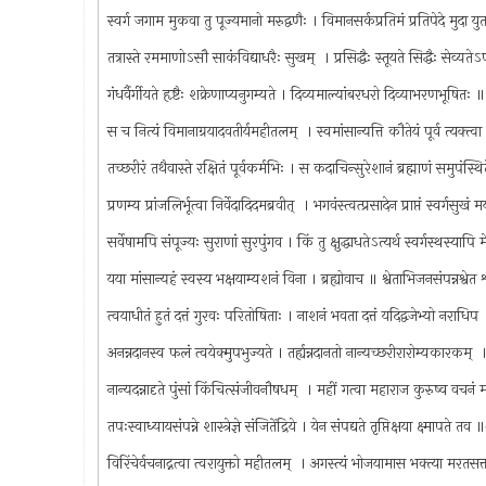
स्वर्ग जगाम मुकवा तु पूज्यमानो मरुद्वणैः । विमानसर्कप्रतिमं प्रतिपेदे मुदा 
तत्रास्ते रममाणोऽसौ साकंविद्याधरैः सुखम् ‍ । प्रसिद्धैः स्तूयते सिद्धैः सेव्य
गंधर्वैर्गीयते हृष्टैः शक्रेणाप्यनुगम्यते । दिव्यमाल्यांबरधरो दिव्याभरणभूषितः
स च नित्यं विमानाग्रयादवतीर्यमहीतलम् ‍ । स्वमांसान्यत्ति कौतेयं पूर्व त्यक्त
तच्छरीरं तथैवास्ते रक्षितं पूर्वकर्मभिः । स कदाचिन्सुरेशानं ब्रह्माणं समुपंस्
प्रणम्य प्रांजलिर्भूत्वा निर्वेदादिदमब्रवीत् ‍ । भगवंस्त्वत्प्रसादेन प्राप्तं स्वर्गसु
सर्वेषामपि संपूज्यः सुराणां सुरपुंगव । किं तु क्षुद्धाधतेऽत्यर्थ स्वर्गस्थस्यापि
यया मांसान्यहं स्वस्य भक्षयाम्यशनं विना । ब्रह्योवाच ॥ श्वेताभिजनसंपन्नश्
त्वयाधीतं हुतं दत्तं गुरवः परितोषिताः । नाशनं भवता दत्तं यदि‌द्वजेभ्यो नराध
अनन्नदानस्व फलं त्वयेक्मुपभुज्यते । तर्ह्यन्नदानतो नान्यच्छरीरारोम्यकारकम् 
नान्यदन्नादृते पुंसां किंचित्संजीवनौषधम् ‍ । महीं गत्वा महाराज कुरुष्व वच
तपःस्वाध्यायसंपन्ने शास्त्रेज्ञे संजितेंद्रिये । येन संपद्यते तृप्तिक्षया क्ष्मापते त
विरिंचेर्वचनाद्नत्वा त्वरायुक्तो महीतलम् ‍ । अगस्त्यं भोजयामास भक्त्या मरतसत