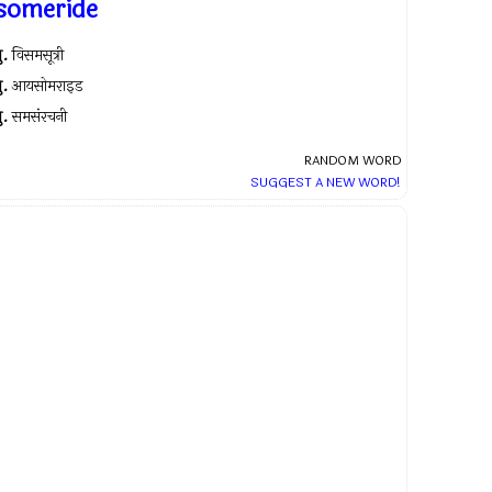
isomeride
ु.
विसमसूत्री
ु.
आयसोमराइड
ु.
समसंरचनी
RANDOM WORD
SUGGEST A NEW WORD!