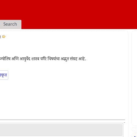
Search
९
योतिष अणि आयुर्वेद शास्त्र वगैरे विषयांचा अद्भुत संग्रह आहे.
स्कृत