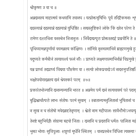
श्रीकृष्ण उ वा च ॥
अन्नदानस्य माहात्मयं कथयामि तवानघ । यत्प्रोक्तमृषिभिः पूर्व तदिहैकमनाः 
ददस्त्वान्नं ददस्वान्नं ददस्वान्नं युधिष्ठिर । सद्यस्तुष्टिकरं लोके किं दत्तेन परेण 
रामेण दशरथिना वनस्थेन निजानुजः । निर्वेदाद्यत्पुरा प्रोक्तस्तदहं प्रब्रवीमि ते
पृथिव्यामन्नपूर्णायां वयमन्नस्य कांक्षिणः । सांमित्रे नूनमस्माभिर्न ब्राह्मणमुखे 
यदुच्यते कर्मबीजं तस्यावश्यं फलं नरैः । प्राप्यते लक्ष्मणास्माभिर्नान्नं विप्रमुख
यन्न प्राप्यं तदप्राप्यं विद्यया पौरुषेण वा । सत्यो लोकप्रवादोऽयं नादत्तमुपतिष
भक्षोपयोगादन्नस्य दानं श्रेयस्करं परम् ‍ ॥७॥
प्रकारंतभोज्यानि दानान्यन्यानि भारत ॥ अन्नमेव पर्म दानं सत्यवाक्यं परं पदम
बुद्धिश्वार्थात्परो लाभः संतोषः परमं सुखम् ‍ । स्त्रातान्यमनुलितानां भूषितानां
न सुख न च संतोषो मवेदन्नादृतेनृणाम् ‍ । श्वेतो नाम महीपालः सार्वभौमोऽभवत
तेनष्टं बहुभिर्यज्ञैः संग्रामा बहवो जिताः । दानानि च प्रदत्तानि धर्मतः पालिता
भुक्ता भोगाः सुविपुलाः शत्रूणां मूर्धनि स्थितम् ‍ । वानप्रस्थेन विधिना त्यक्त्व