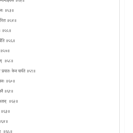
न्विमोक्ष्यसे ॥५२॥
ाकुलः ॥५३॥
लया गिरा ॥५४॥
ठितः ॥५५॥
 कर्षति ॥५६॥
तः ॥५७॥
यम् ‍ ॥५८॥
य प्रयातः केन वार्यते ॥५९॥
ात्मनः ॥६०॥
भोजनै ॥६१॥
ाक्षतान् ‍ ॥६२॥
ञया ॥६३॥
च ॥६४॥
रम् ‍ ॥६५॥