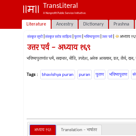
TransLiteral
A Nonprofit Public Service Initiative.
Literature
Ancestry
Dictionary
Prashna
|
|
|
|
|
अध्याय १६
संस्कृत सूची
संस्कृत स्तोत्र साहित्य
पुराण
भविष्यपुराण
उत्तर पर्व
उत्तर पर्व - अध्याय १६९
भविष्यपुराणांत धर्म, सदाचार, नीति, उपदेश, अनेक आख्यान, व्रत, तीर्थ, दान, ज्
Tags
:
bhavishya puran
puran
पुराण
भविष्यपुराण
सं
अध्याय १६९
Translation - भाषांतर