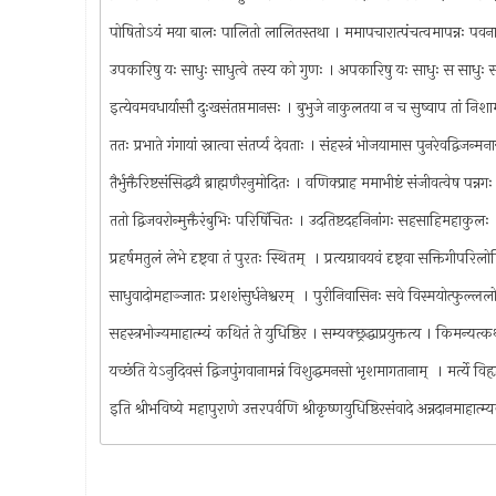
पोषितोऽयं मया बालः पालितो लालितस्तथा । ममापचारात्पंचत्वमापन्नः प
उपकारिषु यः साधुः साधुत्वे तस्य को गुणः । अपकारिषु यः साधुः स साधुः 
इत्येवमवधार्यासौ दुःखसंतप्तमानसः । बुभुजे नाकुलतया न च सुष्वाप तां निशा
ततः प्रभाते गंगायां स्नात्वा संतर्प्य देवताः । संहस्त्रं भोजयामास पुनरेवद्विजन्म
तैर्भुक्तैरिष्टसंसिद्धयै ब्राह्मणैरनुमोदितः । वणिक्प्राह ममाभीष्टं संजीवत्वेष पन्
ततो द्विजवरोन्मुक्तैरंबुभिः परिषिंचितः । उदतिष्टदहनिनांगः सहसाहिमहाकुल
प्रहर्षमतुलं लेभे दृष्ट्‌वा तं पुरतः स्थितम् ‍ । प्रत्यग्रावयवं दृष्ट्‌वा सक्तिगीप
साधुवादोमहाञ्जातः प्रशशंसुर्धनेश्वरम् ‍ । पुरीनिवासिनः सवे विस्मयोत्फुल
सहस्त्रभोज्यमाहात्म्यं कथितं ते युधिष्ठिर । सम्यक्छ्रद्धाप्रयुक्तत्य । किमन्
यच्छंति येऽनुदिवसं द्विजपुंगवानामन्नं विशुद्धमनसो भृशमागतानाम् ‍ । मर्त्ये विह
इति श्रीभविष्ये महापुराणे उत्तरपर्वणि श्रीकृष्णयुधिष्ठिरसंवादे अन्नदानमाहात