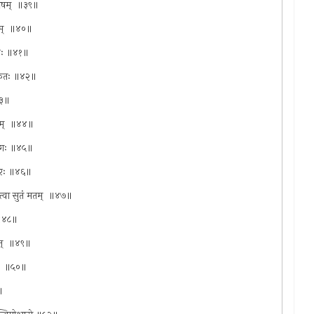
विषम् ‍ ॥३९॥
रकम् ‍ ॥४०॥
ूजकः ॥४१॥
विशंकितः ॥४२॥
॥४३॥
धयम् ‍ ॥४४॥
ध्यगः ॥४५॥
ंकरः ॥४६॥
यित्वा सुतं मतम् ‍ ॥४७॥
‍ ॥४८॥
त् ‍ ॥४९॥
म् ‍ ॥५०॥
॥