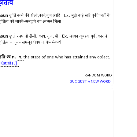
ृतित्व
noun
कृति रचने की शैली,कार्य,गुण आदि Ex.
मुझे कई सारे कृतिकारों के
ृतित्व को जानने-समझने का अवसर मिला ।
noun
कृती रचपाची शैली, कार्य, गूण, बी Ex.
म्हाका खूबश्या कृतिकारांचें
ृतित्व जाणून- समजून घेवपाचो वेळ मेळ्ळो
ृति-त्व
n.
n.
the state of one who has attained any object,
[Kathās.]
RANDOM WORD
SUGGEST A NEW WORD!