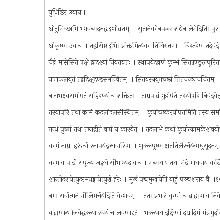
युधिष्ठिर उवाच ॥
श्रोतुभिच्छामि भगवन्मदनद्वादशीव्रतम् ‍ । सुतानेकोनपञ्चाशद्येन लेभेदितिः पु
श्रीकृष्ण उवाच ॥ तद्वसिष्ठादभिः प्रोक्तमित्येका तिथिरुत्तमा । बिस्तरेण तदे
चैव्रे मासेसिते पक्षे द्वादश्यां नियतव्रतः । स्थापयेदव्रणं कुम्भं सिततण्ङुलपूरि
नानाफलयुतं तद्वदिक्षुदण्डसमन्वितम् ‍ । सितवस्त्रयुगच्छन्नं त्तितचन्दनचर्चितम् 
नानाभक्ष्यसमोपेतं सहिरण्यं च शक्तितः । ताम्रपाव्रं गुडोपेते तस्योपरि निवेदये
तस्योपरि तथा कामं कदलीदलसंस्थितम् ‍ । कुर्याच्छर्करयोपेतमिति तस्य 
गन्धं पुष्णं तथा तद्याद्नीतं वाद्यं च कारयेत् ‍ । तदलाभे कथां कुर्यात्कामकेशव
कामं नाम्ना हरेरर्चां रनापयेद्नन्धवारिणा । शुक्लपुष्णाक्षततिलैरर्चयेन्मधुसूदनम
कामाय पादौ संपूज्य जङ्‍घे सौभाग्यदाय च । मन्मथाय तथा मेद्रं माधवाय क
शान्तोदरायेत्युदरमनङ्गायेत्युरो हरेः । मुखं पद्ममुखायेति बाहुं पञ्चशराय वै ॥
नमः सर्वात्मने मौलिमर्चयेदिति केशवम् ‍ । ततः प्रभाते कुम्भं च ब्राह्मणाय निव
बाह्मणान्भोजयेद्धक्त्या स्वयं च लवणाद्दते । भक्त्याथ दक्षिणां दद्यादिमं मंव्रमुद