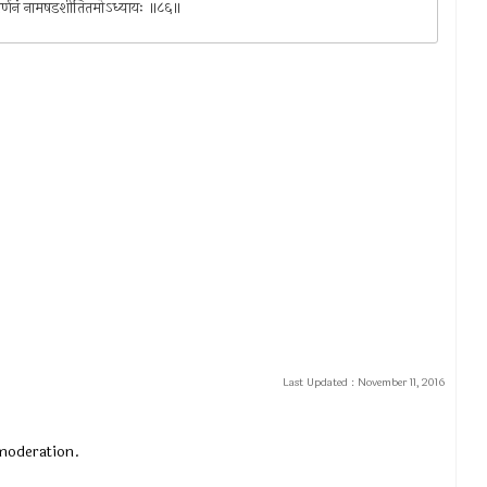
व्रतवर्णनं नामषडशीतितमोऽध्यायः ॥८६॥
Last Updated :
November 11, 2016
 moderation.