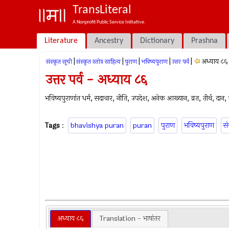
TransLiteral
A Nonprofit Public Service Initiative.
Literature
Ancestry
Dictionary
Prashna
|
|
|
|
|
अध्याय ८६
संस्कृत सूची
संस्कृत स्तोत्र साहित्य
पुराण
भविष्यपुराण
उत्तर पर्व
उत्तर पर्व - अध्याय ८६
भविष्यपुराणांत धर्म, सदाचार, नीति, उपदेश, अनेक आख्यान, व्रत, तीर्थ, दान, ज्
Tags
:
bhavishya puran
puran
पुराण
भविष्यपुराण
सं
अध्याय ८६
Translation - भाषांतर