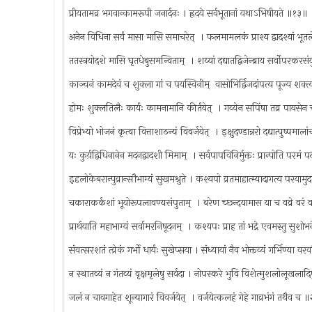
प्रीयतामव्र भगवान्कामरूपी जनार्दनः । ह्रदये सर्वभूतानां यथाऽभिषीयते ॥१३॥
अनेन विधिना सर्वं मासा मासि समाचरेत् ‍ । फलमामलकं प्राश्य द्वादश्यां भूत
ततस्त्रयोदशे मासि घृतधेबुसमन्विताम् ‍ । शय्यां दद्यातद्विजेन्ब्राय सर्वोपरकरस
काञ्चनं कामदेवं च शुक्ला गां च पयस्विनीम् ‍ वासोभिर्द्विजदांपत्य पूज्य शक
होमः शुक्लतिलैः कार्यः कामनामानि कीर्तयेत् ‍ । गव्येन सपिंषा तव्र पायसेन
विप्रेभ्यो भोजनं कृत्वा वित्ताशाठन्यं विवर्जयेत् ‍ । इक्षुदण्डान्नरो दद्यात्पुष्प
यः कुर्य़द्विधिनानेन मदनद्वादशी मिमाम् ‍ । सर्वपापविनिर्मुक्तः प्रान्पोति परमं 
इहलोकेबरान्पुव्रान्सौभाग्यं सुखमश्रुते । कश्यपो व्रतमाहात्म्यादागत्य परया
चकाराकर्कशां भूयोरूपलावण्यसंपुताम् ‍ । बरेण च्छ्न्दयामास या च वव्रे वरं वर
प्रार्थयाति महाभाग्यं सर्वामरनिषूदनम् ‍ । कश्यपः प्राह तां भद्रे एवमस्तु सुश
संवत्सरशतं त्व्रेकं गर्भो धार्यः सुखेप्सया । संध्यायां नैव भोक्तव्यं गर्भिण्या 
न स्थातव्यं न गंतव्यं वृक्षमृलेषु सर्वदा । नोपस्करे भुवि विशेत्मुशलोलूखला
जलं न चावगाहेत शून्यागारं विवर्जयेत् ‍ । वर्जयेत्कलहं गेहे गाव्रभंगं तथैव च