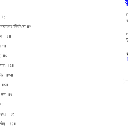
क
रा ॥१॥
क
वेदं मत्सकाशान्निबोधता ॥२॥
तम् ‍ ॥३॥
क
‍ ॥४॥
क
त् ‍ ॥५॥
समीपतः ॥६॥
योर्भरः ॥७॥
् ‍ ॥८॥
टिं नमः ॥९॥
१०॥
ेदयेत् ‍ ॥११॥
ीरयेत् ‍ ॥१२॥