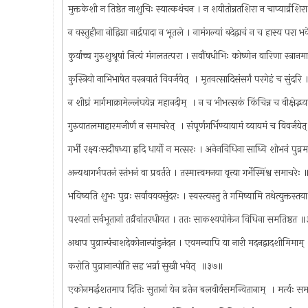
मुक्तकेशी न तिष्ठेत नाशुचिः स्यात्कथंचन । न शयीतोन्नतशिरा न चाप्यार्व्रशि
न वस्तुहीना नोद्विग्ना नार्द्रपादा न भूतले । नामंगल्यां बदेद्वाचं न च हास्य परा 
कुर्याच्च गुरुशुश्रूषां नित्यं मंगलतत्परा । सवौंषधीभिः कोष्णेन वारिणा स्त्रान
कुस्त्रियो नाभिभाषेत वस्त्रवातं विवर्जयेत् ‍ । मृतवत्सादिसंसर्गं परगेहं च सुंदर
न शीघ्रं मार्गमाक्रामेल्लंघयेन्न महानदीम् ‍ । न च भीभत्सकं किंचिन्न च वीक्षेद
गुरुवातलमाहारमजीर्णं न समाचरेत् ‍ । संपूर्णगर्भिण्यायामं व्यायमं च विवर्जये
गर्भी रक्ष्यःसदौषध्या ह्रदि धार्यो न मत्सरः । अनेनविधिना साध्वि शोभनं पुव्रम
अन्यथागर्भपतनं स्तंभनं वा प्रवर्तते । तस्मात्त्वमनया वृत्त्या गर्भेस्मिंश्व समाचरे
भविष्यति शुभः पुव्रः सर्वावयवसुंदरः । स्वस्त्यस्तु ते गमिष्यामि तथेत्युक्तस
पश्यतां सर्वभूतानां तव्रैवांतरधीयत । ततः साकश्यपोक्तेन विधिना समतिष्ठत
अथाप पुव्रान्पंचाशदेकोनान्पांडुनंदन । एवमन्यापि या नारी मदनद्वादशीमिमाम्
करोति पुव्रानान्पोति सह भर्व्रा सुखी भवेत् ‍ ॥३७॥
एकोनमर्द्धशतमाप दितिः सुतानां येन व्रतेन बलवीर्यसमन्वितानाम् ‍ । मर्त्यः