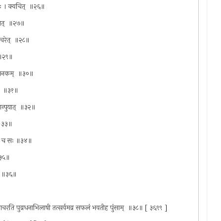
राः । क्वचित् ‍ ॥२६॥
भवेत् ‍ ॥२७॥
माचरेत् ‍ ॥२८॥
ि ॥२९॥
्भयानकम् ‍ ॥३०॥
त् ‍ ॥३१॥
ान्पुयात् ‍ ॥३२॥
ः ॥३३॥
्तया च सः ॥३४॥
 ॥३५॥
 ‍ ॥३६॥
 समाचरति पुव्रधनाभिलाषी तत्सर्वमव्र सफलं भवतीह पुंसाम् ‍ ॥३८॥ [ ३६९९ ]