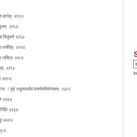
ले स्वपेत् ‍ ॥१४॥
ंयुताम् ‍ ॥१५॥
्त्या विभूषणै ॥१६॥
 च धर्मवित् ‍ ॥१७॥
मालांच शक्तितः ॥१८॥
पदम् ‍ ॥१९॥
I
मुदा ॥२०॥
म् ‍ । पुव्रं शव्रुवधार्थाय समर्थममितोजसम् ‍ ॥२१॥
ोभने ॥२२॥
वरवर्णिनि ॥२३॥
दिषु ॥२४॥
 ॥२५॥