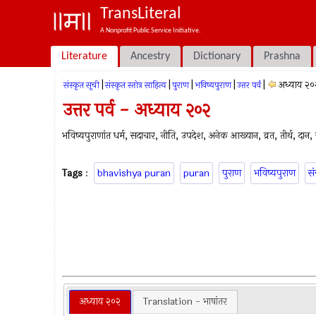
TransLiteral
A Nonprofit Public Service Initiative.
Literature
Ancestry
Dictionary
Prashna
|
|
|
|
|
अध्याय २०
संस्कृत सूची
संस्कृत स्तोत्र साहित्य
पुराण
भविष्यपुराण
उत्तर पर्व
उत्तर पर्व - अध्याय २०२
भविष्यपुराणांत धर्म, सदाचार, नीति, उपदेश, अनेक आख्यान, व्रत, तीर्थ, दान, ज्
Tags
:
bhavishya puran
puran
पुराण
भविष्यपुराण
सं
अध्याय २०२
Translation - भाषांतर