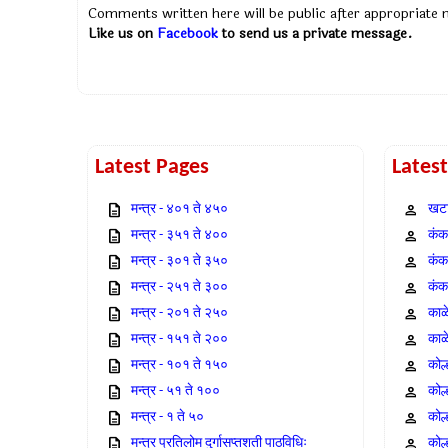
Comments written here will be public after appropriate
Like us on
Facebook
to send us a private message.
Latest Pages
Lates
मन्त्र - ४०१ ते ४५०
खटा
मन्त्र - ३५१ ते ४००
कंक,
मन्त्र - ३०१ ते ३५०
कंक
मन्त्र - २५१ ते ३००
कंक
मन्त्र - २०१ ते २५०
काळ
मन्त्र - १५१ ते २००
काळ
मन्त्र - १०१ ते १५०
कोल
मन्त्र - ५१ ते १००
कोल
मन्त्र - १ ते ५०
कोल
मन्त्र प्रतिलोम दुर्गासप्तशती पाठविधिः
कोल्