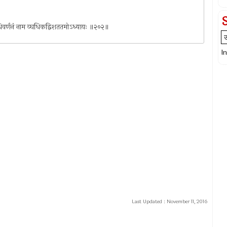
ानविधिवर्णनं नाम व्घधिकद्विशततमोऽध्यायः ॥२०२॥
I
Last Updated :
November 11, 2016