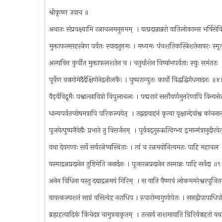
श्रीकृष्ण उवाच ॥
अथातः संप्रवक्ष्यामि रत्नाचलमनुत्तमम् ‍ । यत्प्रदान्नान्नरो यातिलोकान्स भर्षिसे
मुक्ताफलसहस्त्रेण पर्वतः स्यादनुत्तमः । मध्यमः पंचशतिकस्त्रिशतेनावरः स्
अल्पवित्त कुर्वीत मुक्ताफलशतेन च । चतुर्थाशेन विष्कंभपर्वताः स्युः समंतत
पूर्वेण वज्रगोमेदैर्दक्षिणेनेद्रनीलकैः । पुष्पराग्युतः कार्यो विद्धद्धिर्गधमादनः ॥
वैड्‌र्यविद्रूमैः पश्वात्सावित्रो विपुलाचलः । पद्मरागं ससौवर्णमुत्तरेणापि विन्यस
धान्यपर्वतच्छेषमत्रापि परिकल्पयेत् ‍ । तद्वदावाहनं कृत्वा वृक्षान्देवांश्व कांचन
पूजयेत्पुष्पनैवेद्यैः प्रभाते तु विसर्जनम् ‍ । पूर्ववद्‌गुरुऋत्विग्भ्य इमान्मंत्रानुदीर
यथा देवगणाः सर्वे सर्वरत्नेष्वस्थिताः । त्वं च रत्नमयोनित्यमतः पाहि महाच
यस्माद्रत्नप्रदानेन तुष्टिमेति जनार्दनः । पूजारत्नप्रदानेन तस्मान्नः पाहि सर्वदा ॥
अनेन विधिना यस्तु दद्याद्रत्नमयं गिरिम् ‍ । स याति वैष्णवं लोकममरेश्वरपूजि
यावत्कल्पशतं साग्रं वसित्वेह नराधिप । रुपारोम्यगुणोपेतः । सप्तद्वीपापाधिप
ब्रह्महत्यादिकं किंचेदत्र चामुत्रवाकृतम् ‍ । तत्सर्व नाशमायाति ग्रिरिर्वज्रहतो