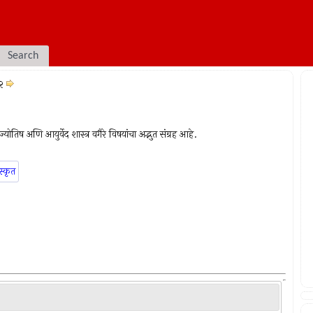
Search
२
योतिष अणि आयुर्वेद शास्त्र वगैरे विषयांचा अद्भुत संग्रह आहे.
स्कृत