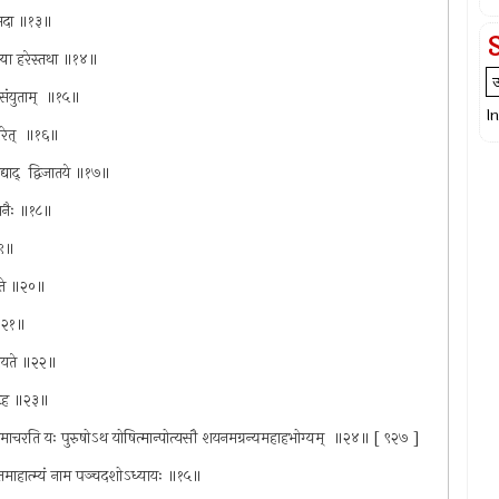
ं सदा ॥१३॥
्म्या हरेस्तथा ॥१४॥
 फलसंयुताम् ‍ ॥१५॥
I
चरेत् ‍ ॥१६॥
दद्याद् ‍ द्विजातये ॥१७॥
भाजनैः ॥१८॥
१९॥
ायते ॥२०॥
 ॥२१॥
 जायते ॥२२॥
लोद्वह ॥२३॥
 समाचरति यः पुरुषोऽथ योषित्मान्पोत्यसौ शयनमग्रन्यमहाहभोग्यम् ‍ ॥२४॥ [ ९२७ ]
व्रतमाहात्म्यं नाम पञ्चदशोऽध्यायः ॥१५॥