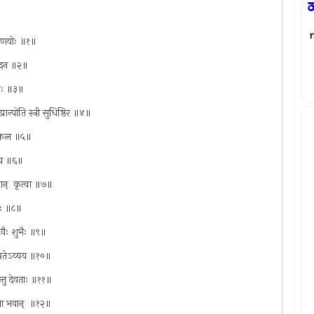
ಹ
ीयमाणयोः ॥१॥
धुसुदन ॥२॥
 नरः ॥३॥
रान्पोति स्त्री सुधिष्ठिर ॥४॥
दा किल ॥५॥
न च ॥६॥
मवान् ‍ कृत्वा ॥७॥
्ततः ॥८॥
द्भवैः शुभैः ॥९॥
छ्रीपतेऽव्यय ॥१०॥
्यन्तु देवताः ॥११॥
यथा भवान् ‍ ॥१२॥