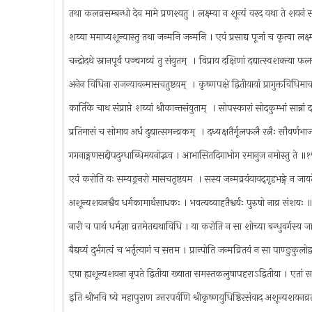
तथा कलव्रसम्बन्धो देव मामे प्रणश्यतु । लक्ष्म्या न शून्यं वरद यथा ते शयन
शय्या ममाप्यशून्यास्तु तथा जन्मनि जन्मनि । एवं प्रसाद्य पूजां च कृत्वा लक्ष
चन्द्रोदथे स्नानपूर्वं पञ्चगव्यं तु संयुतम् ‍ । विप्राय दक्षिणां दद्यात्स्वशक्त्या
अनेन विधिना राजन्यावन्मासचतुष्टयम् ‍ । कृष्णपक्षे द्वितीयायां प्रागुक्तविधिमा
कार्तिके चाथ संप्राप्ते शय्यां श्रीकान्तसंयुताम् ‍ । सोपस्कारां सोदकुम्भां सान्नां 
प्रतिमासं च सोमाय अर्धं दुद्यात्समन्व्रकम् ‍ । दध्यक्षतैर्मूलफलै रत्नैः सौवर्ण
गगनाङ्गणसद्दीपदुग्धाब्धिमयनोद्भव । आभासितदिगाभोग रमानुज नमोस्तु ते ॥
एवं करोति यः सम्यङ्रनरो मासचतृष्टयम ‍ । सस्य जन्मव्रयंयावद्‍गृहभङ्गे न ज
अशून्यशयनश्वैव धर्मकामार्थसाधकः । भवत्यव्याहतैश्वर्यः पुरुषो नाव्र संशयः
नारी च पार्थ धर्मज्ञा व्रतमेतद्यथाविधि । या करोति न सा शोच्या बन्धुवर्गस्य
बैद्यव्यं दुर्भगत्वं च भर्तृत्यागं च सत्तम । प्रान्पोति जन्मव्रितयं न सा पाण्ङुकु
एषा ह्यशून्यशयना नृपते द्वितीया ख्याता समस्तकलुषापहराऽद्वितीया । एतां
इति श्रीभवि ष्ये महापुराण उत्तरपर्वणि श्रीकृष्णयुधिष्ठिरसंवाद अशून्यशयन