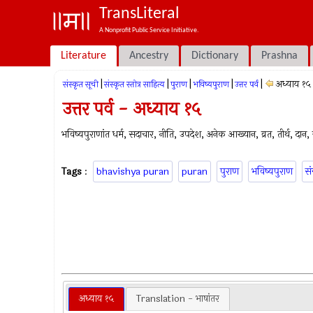
TransLiteral
A Nonprofit Public Service Initiative.
Literature
Ancestry
Dictionary
Prashna
|
|
|
|
|
अध्याय १५
संस्कृत सूची
संस्कृत स्तोत्र साहित्य
पुराण
भविष्यपुराण
उत्तर पर्व
उत्तर पर्व - अध्याय १५
भविष्यपुराणांत धर्म, सदाचार, नीति, उपदेश, अनेक आख्यान, व्रत, तीर्थ, दान, ज्
Tags
:
bhavishya puran
puran
पुराण
भविष्यपुराण
सं
अध्याय १५
Translation - भाषांतर