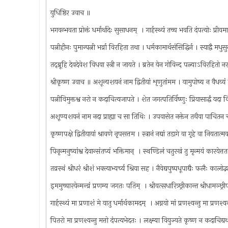
युधिष्ठिर उवाच ॥
भगवन्भवता प्रोक्तं धर्मार्थादेः सुसाधनम् ‍ । गार्हस्थ्यं तच्च भवति दंपत्योः प्र
पत्नीहीनः पुमान्पत्नी भर्व्रा विरहिता तथा । धर्मकामार्थसंसिद्धिर्न । स्याद्वै म
तद्‍ब्रूहि देवदेवेश विधवा स्त्री न जायते । ब्रतेन येन गोविन्द पत्न्याऽविरहितो
श्रीकृष्ण उवाच ॥ अशून्यशयनं नाम द्वितीयां शृणुतांमम । यामुपोष्य न वैधव्यं प्
पत्नीविमुक्तश्व नरो न कदाचित्यजापते । शेत जगत्पतिर्विष्णुः प्रियासार्द्धं य
अशूण्यशयनं नाम नदा प्राह्या च सा तिथिः । उपवासेत नक्तेन तथैवा पाचित
कृष्णपक्षे द्वितीयायां श्रावणे नृपसत्तम । स्त्रानं नद्यां तडागे वा गृहे वा नियतात्
पिनृन्मनुष्यांश्व देवान्संतप्यं भक्तिमान् ‍ । स्थण्डिलं चतुरखं तु मृन्मयं कारयेत
तव्रस्थं श्रीधरं श्रीशं भक्त्याभ्यर्च्य श्रिया सह । नैवेद्यपुष्पधूपाद्यैः फलैः कालो
इममुच्चारयेन्मन्व्रं प्रणम्य जगतः पतिम् ‍ । श्रीवत्सधारित्र्छ्रीकान्त श्रीधामञ्
गार्हस्थ्यं मा प्रणाशं मे यातु धर्मार्थकामदम् ‍ । अग्नयो मां प्रणश्यन्तु मा प्रणश
पितरो मा प्रणश्यन्तु मत्तो दंपत्यभेदतः । लक्ष्म्या वियुज्यते कृष्ण न कदाचिद्