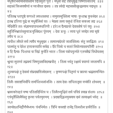
मधुकैटभनामानावास्ताम दितिसुतौ पुरा । मधुना सह तत्राभूद्युर्द्ध विष्णोरनारतम् ‍ ॥३॥
सहस्त्रं किलवर्षाणां न व्यजीवत दानवः । तत्र स्वेदो महानासीत्क्रुद्धस्याथ गदाभृतः ॥
४॥
पतितश्व धरापृष्ठे कणशो लवशस्तथा । समुत्तस्थुस्तिला माषाः कुशाश्व कुरुनंदन ॥५॥
हतश्व हरिणा युद्धे स मधुर्बलिनां वरः । मेदसा तस्य वसुधां रंजिता सकला तदा ॥६॥
मेदिनीति ततः संज्ञामवापाचलधारिणी । हतेऽथ दैत्यप्रवरे देवास्तोषं परं ययुः ॥७॥
स्तुतिभिश्वपरंस्तुत्वाऊचुस्त्रिदश पुंगवम् ‍ । देवा ऊचुः । त्वया धृतं जगद्देव तया सृष्टं
तथैव च ॥८॥
त्वयीश लीयते सर्व त्ययैव मधुसूदन । तस्मात्त्वदंगतो जातास्तिलाः संतु जगद्धिताः ॥९॥
पालयंतु च देवेश हव्यकव्यानि सर्वदा । दैवे पित्र्ये च सततं नियोज्यास्तत्परैर्नरै ॥१०॥
न हि दैत्याः पिशाचा वा विघ्नं कुर्वति भारत । तिला यत्रोपयुज्यंते एतच्छीघ्रं विधीयतास् ‌
॥११॥
श्रुत्वा सुराणां तद्वाक्यं विष्णुस्तानिदमब्रवीत् ‍ । तिला भवंतु रक्षार्थ त्रयाणां जगतामपि ॥
१२॥
शुल्कपक्षे तु देवानां संप्रदद्यात्तिलोदकम् ‍ । कृष्णपक्षे पितृणां च स्नात्वा श्रद्धासमन्वितः
॥१३॥
तिलैः सप्ताष्टभिर्वापि समर्पितजलांजलिः । तस्य देवाः सपितरतृप्ता यच्छंति शोभनम् ‍ ॥
१४॥
श्वकाकोपहतं यच्च पतितादिभिरेव च । तिलैरभ्युक्षितं सर्व पवित्रं स्यान्न संशयः ॥१५॥
एवंभूतैस्तिलैर्यस्तु कृत्वा पर्वतमुत्तमम् ‍ । प्रदद्याद्‍द्विजमुख्याय दानं तस्याक्षयं भवेत् ‍ ॥
१६॥
उत्तमोदशभिर्द्रौणैर्मध्यमः पंचभिर्मतः । त्रिभि कानष्टो राजेंद्र तिलशैल प्रकीर्तितः ॥
१७॥