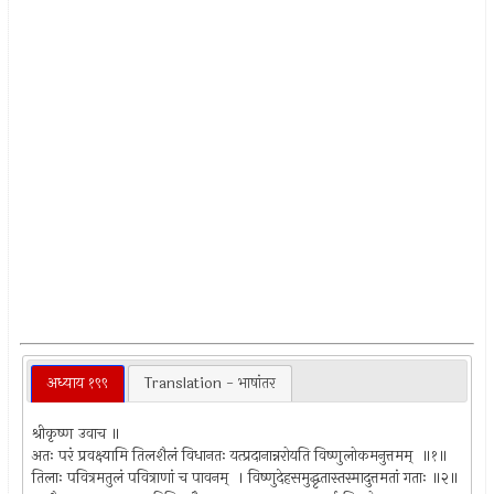
अध्याय १९९
Translation - भाषांतर
श्रीकृष्ण उवाच ॥
अतः परं प्रवक्ष्यामि तिलशैलं विधानतः यत्प्रदानान्नरोयति विष्णुलोकमनुत्तमम् ‍ ॥१॥
तिलाः पवित्रमतुलं पवित्राणां च पावनम् ‍ । विष्णुदेहसमुद्धृतास्तस्मादुत्तमतां गताः ॥२॥