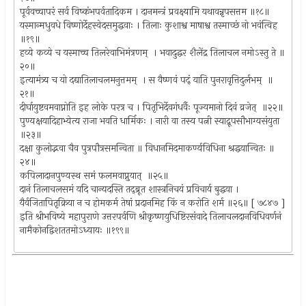
पूर्ववच्चापरं सर्व विष्कंभपर्वतादिकम । दानमन्त्रं प्रवक्ष्यामि यथावन्नृपसत्तम ॥१८॥
यस्मान्मधुवधे विष्णोर्देहस्वेदसमुद्धवाः । तिलाः कुशाश्व माषाश्व तस्माच्छं नो भवंत्विह
॥१९॥
हव्ये कव्ये च यस्माच्च तिलरेवाभिमंत्रणम् ‍ । भवादुद्धर शैलेंद्र तिलाचल नमोऽस्तु ते ॥
२०॥
इत्यामंत्र्य च यो दद्यातिलाचलमनुत्तमम् ‍ । स वैष्णवं पद्ं याति पुनरावृत्तिदुर्लभम् ‍ ॥
२१॥
दीर्घायुष्टवमवाप्नोति इह लोके परत्र च । पितृभिर्देवगंधर्वैः पूज्यमानो दिवं व्रजेत् ‍ ॥२२॥
पुण्यक्षयादिहाभ्येत्य राजा भवति धार्मिकः । नारी वा तस्य पत्नी स्याद्रूपसौभाग्यसंयुता
॥२३॥
दक्षा कुलोद्भवा चैव पुत्रपौत्रसमन्विता ॥ विधानमिदमाकर्ण्यविधिना श्रद्धयान्वितः ॥
२४॥
कपिलादानपुण्यस्थ समं फलमवाप्नुयात् ‍ ॥२५॥
दानं तिलाचलसमं यदि चान्यदस्ति तद्‌ब्रूत शास्त्रनिचयं प्रविचार्य बुद्धया ।
यैर्वजितापितृक्रिया न च होमकर्म तेषां प्रदानमिह किं न करोति शर्म ॥२६॥ [ ७८४७ ]
इति श्रीभविष्ये महापुराणे उत्तरपर्वणि श्रीकृष्णयुधिष्टिरसंवादे तिलाचलदानविधिवर्णनं
नामैकोनद्विशततमोऽध्यायः ॥१९९॥