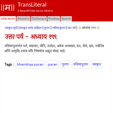
TransLiteral
A Nonprofit Public Service Initiative.
Literature
Ancestry
Dictionary
Prashna
Search
|
|
|
|
|
अध्याय १९९
संस्कृत सूची
संस्कृत स्तोत्र साहित्य
पुराण
भविष्यपुराण
उत्तर पर्व
उत्तर पर्व - अध्याय १९९
भविष्यपुराणांत धर्म, सदाचार, नीति, उपदेश, अनेक आख्यान, व्रत, तीर्थ, दान, ज्योतिष
अणि आयुर्वेद शास्त्र वगैरे विषयांचा अद्भुत संग्रह आहे.
Tags
:
bhavishya puran
puran
पुराण
भविष्यपुराण
संस्कृत