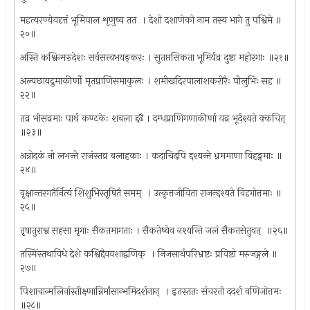
महत्यरण्येयदृत्तं भूमिपाल शृणुष्व तत ‍ । देशो दशाणेको नाम तस्य भागे तु पश्विमे ॥
२०॥
अस्ति कश्विन्मरुदेशः सर्वसत्त्वभयङ्करः । सुतप्तसिकता भूमिर्यव्र दुष्टा महोरगाः ॥२१॥
अल्पछायद्रुमाकीर्णो मृतप्राणिसमाकुलः । शमीखदिरपालाशकरीरैः पीलुभिः सह ॥
२२॥
तव्र भीसव्रमाः पार्थ कण्टकेः शबला द्दढै । दग्धप्राणिगणाकीर्णा यव्र भूर्दश्यते क्कचित् ‍
॥२३॥
अन्नोदकं नो लभन्ते राजंस्तव्र बलाहकाः । कदाचिदपि द्दश्यन्ते भ्नममाणा विहङ्गमाः ॥
२४॥
वृक्षान्तरगतैर्नित्यं शिशुभिस्तृषितै समम् ‍ । उत्कृत्तजीविता राजन्द्दश्यते विहगोत्तमाः ॥
२५॥
तृषातुराश्व सहसा मृगाः सैकतमागताः । सैकतेष्वेव नश्यन्ति जलं सैकतसेतुवत् ‍ ॥२६॥
तस्मिंस्तथाविधे देशे कश्विद्दैववशाद्वणिक् ‍ । निजसार्थपरिभ्रष्टः प्रविष्टो मरुजङ्गले ॥
२७॥
पिशाचान्मलिनांस्तीक्ष्णान्निर्मांसान्भमिदर्शनान् ‍ । इतस्ततः संचरतो ददर्श वणिजोत्तमः
॥२८॥