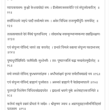
व्यापकायनमः कुक्षी केशवायोदरं नमः । व्रैलोक्यजनकायेति एवं संपूजयेत्कटिम् ‍ ॥
११॥
सर्वाधिपतये जङ्धे पादौ सर्वात्मने नमः । अनेन विधिना राजन्पुष्पैर्धूपैः समर्चयेत् ‍ ॥
१२॥
ततस्तस्याग्रतो देयं नैवेद्यं घृतपाचितम् ‍ । सोदकांश्व नवान्कुम्भाञ्छक्तन्या दद्याद्विचक्षणः
॥१३॥
एवं संपूज्य गोविन्दं जागरं तव्र कारयेत् ‍ । प्रभाते विमले स्त्रात्वा संपूज्य गरुडध्वजम् ‍
॥१४॥
पुष्पधूपौदिनैवेधैः फलैर्वस्त्रैः सुशोभनैः । ततः पुष्पाञ्जलिं बद्धा मन्व्रसेतमुदीरयेत् ‍ ॥
१५॥
नमो नमस्ते गोविन्द बुधश्रवणसंज्ञक । अधौघसंक्षयं कृत्वा सर्वसौख्यप्रदो भव ॥१६॥
एवं संपूज्य गोविन्दं ब्राह्मणं पूजयेत्ततः । अनन्तरं ब्राह्मणे वै वेदवेदान्तपारगे ॥१७॥
पुराणज्ञे विशेषेण विधिवत्संप्रदापयेत ‍ । द्वादश्यां श्रवणे युक्ते अशेषाहप्त्करान्विते ॥
१८॥
कर्तव्यं सङ्गमे स्त्रानं प्रीयतां मे जार्दनः । श्रीकृष्ण उवाच ॥ अव्राप्युदाहरन्तीममितिहासं
पुरातनम् ‍ ॥१९॥