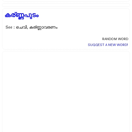
കര്ണ്ണപുടം
See : ചെവി, കര്ണ്ണാവരണം
RANDOM WORD
SUGGEST A NEW WORD!