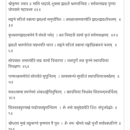
श्रीकृष्ण उवाच ॥ मासि भाद्रपदे शुक्ला द्वादशी श्रवणान्विता । सर्वकामप्रदा पुण्या
चोपवासे महाफला ॥२॥
सङ्गमे सरितां स्त्रात्वा द्वादश्यां समुपोषितः । अयत्नात्समवान्पोति द्वादशद्वादशीफलम् ‍ ॥
३॥
बुधश्रवणद्वादश्यामेवं वै संयतो भवेत् ‍ । अत विमहती तस्यां कृतं सर्वमथाक्षयम् ‍ ॥४॥
द्वादशी श्रवणोपेता यदाभवति भारत । सङ्गमे सरितां स्त्रात्वा गङ्गादिस्त्रानजं फलम् ‍ ॥
५॥
सोपवासः समान्पोति नाव्र कार्या विचारणा । जलपूर्णे तथा कुम्भे स्थापयित्वा
विचक्षणः ॥६॥
पञ्चरत्नसमोपेतं सोपवीतं सुपूजितम् ‍ । तस्यस्कन्धे सुघटितं स्थापयित्वाजनार्दनम् ‍ ॥
७॥
यथाशक्त्या स्वर्णमयं शंखशार्ङ्गविभूषितम् ‍ । स्नापयित्वा विधानेन सितचन्दनचर्चितम् ‍
॥८॥
सितवस्त्रयुगच्छन्नं छव्रोपानद्युगान्वितम ‍ । ॐ नमो वासुदेवायेति शिरः संपूजयेद्धरेः ॥
९॥
श्रीधराय मुखं तदूत्कण्ठं कृष्णाय वै पुनः । ॐ नमः श्रीमते वक्षी भुजौ सर्वास्त्रधारिणे ॥
१०॥