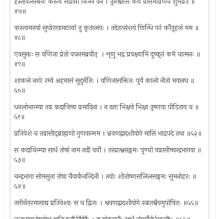
हस्तावलस्बनः कस्त्वं संप्राप्तो निर्जने वने । तृप्तश्वासि कथं ग्रासमाव्रेणच शुभव्रत ॥
४७॥
कस्त्वमस्यां सुघोरायामटव्यां तु कृतालयः । तदेतत्संशयं छिन्धि परं कौतूहलं मम ॥
४८॥
एवसुक्तः स वणिजा प्रेतो वचनमब्रवीत् ‍ । शृणु भद्र प्रवक्ष्यामि दुष्कृतं कर्म चात्मनः ॥
४९॥
शाकले नगरे रम्ये अहमासं सुदुर्मतिः । वणिजासक्तितः पूर्वं कालो नीतो मयानघ ॥
५०॥
धनलोभान्म्या तव्र कदाचिच्च प्रमादिना । न दत्ता भिक्षवे भिक्षा तृष्णया पीडिताय च ॥
५१॥
प्रतिवेशे च तव्रासीद्‍ब्राह्मणो गुणवान्मम । भ्रवणद्वादशीयोगे मासि भाद्रपदे तथा ॥५२॥
स कदाचिन्म्या सार्धं तोषां नाम नदीं ययौ । तस्प्राश्वसङ्गमः पुण्यो यव्रासीच्चन्द्रभागया ॥
५३॥
चन्द्रभागा सोमसुता तोषा चैवार्कनन्दिनी । तयोः शीतोष्णसलिलसङ्गमः सुमनोहरः ॥
५४॥
तत्तीर्थवरमासाद्य प्रतिवेश्यः स च द्विजः । श्रवणद्वादशीयोगे स्त्रातश्वैवमुपोषितः ॥५५॥