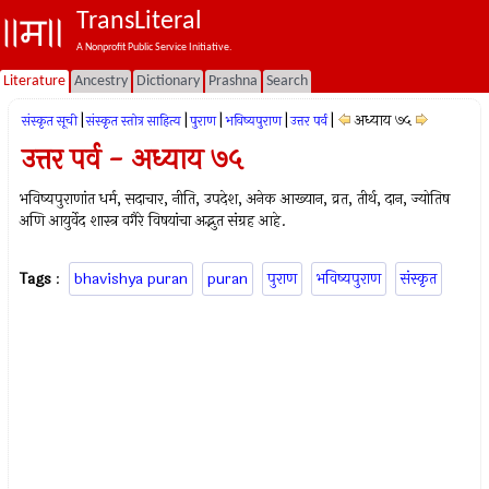
TransLiteral
A Nonprofit Public Service Initiative.
Literature
Ancestry
Dictionary
Prashna
Search
|
|
|
|
|
अध्याय ७५
संस्कृत सूची
संस्कृत स्तोत्र साहित्य
पुराण
भविष्यपुराण
उत्तर पर्व
उत्तर पर्व - अध्याय ७५
भविष्यपुराणांत धर्म, सदाचार, नीति, उपदेश, अनेक आख्यान, व्रत, तीर्थ, दान, ज्योतिष
अणि आयुर्वेद शास्त्र वगैरे विषयांचा अद्भुत संग्रह आहे.
Tags
:
bhavishya puran
puran
पुराण
भविष्यपुराण
संस्कृत