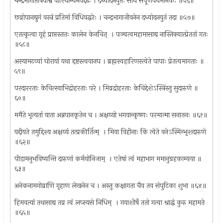
चन्द्रभागातोषयोश्व वारिधान्यैर्नवैर्द्दढैः । दध्योदनयुतैः सार्धं संपूर्णैर्वर्धमानकैः ॥५६॥
छव्रोपानद्युगं वस्त्रं प्रतिमां विधिवद्धरेः । चन्द्रभागाजीवनेन दध्योदनयुतं तदा ॥५७॥
एतत्कृत्वा गृहं प्राप्तस्ततः कालेन केनचित् ‍ । पञ्चत्वमहामासाद्य नास्तिक्यात्प्रेततां गतः
॥५८॥
अस्यामटव्यां घोरायां यथा द्दष्टस्त्वयानघ । ब्रह्मस्वहारिणस्त्वेते पापाः प्रेतत्वमागताः ॥
५९॥
परदाररताः केचित्स्वाभिद्रोहरताः परे । मिव्रद्रोहरताः केचिद्देशेऽस्त्रिंस्तु सुदारुणे ॥
६०॥
ममैते भृत्यतां याता अन्नपानकृतेन च । अक्षय्यो भगवान्कृष्णः परमात्मा सनातनः ॥६१॥
यद्दीयते तमुद्दिश्य अक्षय्यं तत्प्रकीर्तित्म् ‍ । मिया विहीनाः किं त्वेते वनेऽस्मिन्भृशदारुणे
॥६२॥
पीडामनुभविष्यन्ति दारुणां कर्मयोनिजाम् ‍ । एतेषां त्वं महाभाग ममानुग्रहकाम्यया ॥
६३॥
अनेकनामगोव्राणि गृहाण लेखनेन च । अस्तु कक्षागता चैव तव संपुटिका शुभा ॥६४॥
हिमवत्यां तथासाद्य तव्र त्वं लप्स्यसे निधिम् ‍ । गयाशीर्षे ततो गत्वा श्राद्धं कुरु महामते
॥६५॥