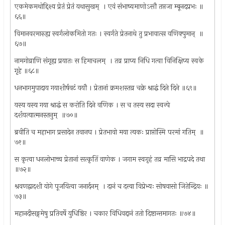
एकमेकमथोद्दिश्य प्रेतं प्रेतं यथासुखम् ‍ । एवं संभाष्यमाणोऽसौ तप्तजा म्बूनदप्रभः ॥
६६॥
विमानवरमारुह्य स्वर्गलोकमितो गतः । स्वर्गते प्रेतनाथे तु प्रभावात्स वणिक्पुमान् ‍ ॥
६७॥
नामगोव्राणि संगृह्य प्रयातः स हिमाचलम् ‍ । तव्र प्राप्य निधि गत्वा विनिक्षिप्य स्वके
गृहे ॥६८॥
धनभागमुपादाय गयाशीर्षवटं ययौ । प्रेतानां क्रमशस्तव्र चक्रे श्राद्धं दिने दिने ॥६९॥
यस्य यस्य गया श्राद्धं स करोति दिने वणिक । स च तस्य सदा स्वन्पे
दर्शयत्यात्मनस्तनुम् ‍ ॥७०॥
ब्रवीति च महाभाग प्रसादेन तवानघ । प्रेतभावो मया त्यकः प्राप्तोस्मि परमां गतिम् ‍ ॥
७१॥
स कृत्वा धनलोभाच्च प्रेतानां सत्कृतिं वाणेक । जगाम स्वगृहं तव्र मासि भाद्रपदे तथा
॥७२॥
श्रवणद्वादशी योगे पूजयित्वा जनार्दनम् ‍ । दानं च दत्त्वा विप्रेभ्यः सोषवासो जितेन्द्रियः ॥
७३॥
महानदीसङ्गमेषु प्रतिवर्षे युधिष्ठिर । चकार विधिवद्दानं ततो दिष्टान्तमागतः ॥७४॥