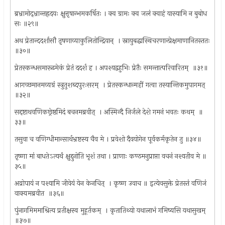
ब्रभ्रामोद्‍भ्रान्तह्रदयः क्षुत्तृषान्भमकर्षितः । क्व ग्रामः क्व जलं क्वाहं यास्यामि न बुबोध
सः ॥२९॥
अथ प्रेतान्ददर्शासौ तृषणाव्याकुलितोन्द्रियान् ‍ । स्नायुबद्धास्थिचरणान्प्रेक्षमाणानितस्ततः
॥३०॥
प्रेतस्कन्धसमारूढमेकं प्रेतं ददर्श ह । अपश्यद्वहुभिः प्रेतैः समन्तात्परिवारितम् ‍ ॥३१॥
आगच्छमानमव्यग्रं स्त्रुतुशब्दपुरःसरम् ‍ । प्रेतस्कन्धान्महीं गत्वा तस्यान्तिकमुपागमत् ‍
॥३२॥
सद्दष्टाथवणिकछ्रेष्ठमिदं बचनमब्रवीत् ‍ । अस्मिन्दै निर्जले देशे गमनं भवतः कथम् ‍ ॥
३३॥
तसुवा च वणिग्धीमान्सार्थभ्रष्टस्य चैव मे । प्रवेशो दैवयोगेन पूर्वकर्मकृतेन तु ॥३४॥
तृष्णा मां बाधतेऽत्यर्थं क्षुद्दुनोति भृशं तथा । प्राणाः कण्ठमनुप्राप्ता वचनं नश्यतीव मे ॥
३५॥
अव्रोपायं न पश्यामि जीवेयं येन केनचित् ‍ । कृष्ण उवाच ॥ इत्येवसुक्ते प्रेतस्तं वणिजं
वाक्यमब्रवीत ‍ ॥३६॥
पुंनागमिममाश्रित्य प्रतीक्षस्व मुहूर्तकम् ‍ । कृतातिथ्यो यथालाभं गमिष्यसि यथासुखम् ‍
॥३७॥