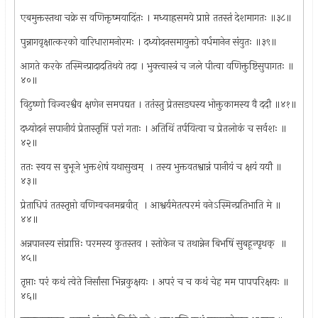
एबमुक्तस्तथा चक्रे स वणिक्तृष्मयादिंतः । मध्याह्रसमये प्राप्ते ततस्तं देशमागतः ॥३८॥
पुन्नागवृक्षात्करको वारिधारामनोरमः । दध्योदनसमायुक्तो वर्धमानेन संयुतः ॥३९॥
आगते करके तस्मिन्प्रादादतिथये तदा । भुक्त्वास्त्रं च जले पीत्वा वणिक्तुष्टिसुपागतः ॥
४०॥
विटुष्णो विज्वरश्वैव क्षणेन समपद्यत । ततंस्तु प्रेतसङघस्य भोक्तुकामस्य वै ददौ ॥४१॥
दध्योदनं सपानीयं प्रेतास्तृप्तिं परां गताः । अतिथिं तर्पयित्वा च प्रेतलोकं च सर्वशः ॥
४२॥
ततः स्वय स बुभूजे भुक्तशेषं यथासुखम् ‍ । तस्य भुक्तवतश्वान्नं पानीयं च क्षयं ययौ ॥
४३॥
प्रेताधिपं ततस्तृप्तो वणिग्वचनमब्रवीत् ‍ । आश्वर्यमेतत्परमं वनेऽस्मिन्प्रतिभाति मे ॥
४४॥
अन्नपानस्य संप्राप्तिः परमस्य कुतस्तव । स्तोकेन च तथान्नेन बिभषिं सुबहून्पृथक् ‍ ॥
४५॥
तृप्ताः परं कथं त्वेते निर्सांसा भिन्नकुक्षयः । अपरं च च कथं चेह मम पापपरिक्षयः ॥
४६॥