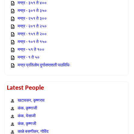
मन्त्र - ३५१ ते ४००
मन्त्र - ३०१ ते ३५०
मन्त्र - २५१ ते ३००
मन्त्र - २०१ ते २५०
मन्त्र - १५१ ते २००
मन्त्र - १०१ ते १५०
मन्त्र - ५१ ते १००
मन्त्र - १ ते ५०
मन्त्र प्रतिलोम दुर्गासप्तशती पाठविधिः
Latest People
खटावकर, कृष्णराव
कंक, कृष्णाजी
कंक, येसाजी
कंक, कृष्णजी
काळे बसणीकर, गोविंद