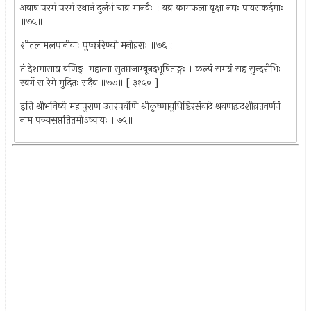
अवाष परमं परमं स्थानं दुर्लभं चाव्र मानवैः । यव्र कामफला वृक्षा नद्यः पायसकर्दमाः
॥७५॥
शीतलामलपानीयाः पुष्करिण्यो मनोहराः ॥७६॥
तं देशमासाद्य वणिङ् ‍ महात्मा सुतप्तजाम्बूनदभूषिताङ्गः । कल्पं समग्रं सह सुन्दरीभिः
स्वर्गे स रेमे मुदितः सदैव ॥७७॥ [ ३१५० ]
इति श्रीभविष्ये महापुराण उत्तरपर्वणि श्रीकृष्णायुधिष्टिरसंवादे श्रवणद्वादशीव्रतवर्णनं
नाम पञ्चसप्ततितमोऽष्यायः ॥७५॥