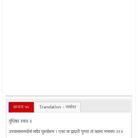
अध्याय ७५
Translation - भाषांतर
युधिष्ठर उवाच ॥
उपवासासमर्थानां सदैव पुरुषोत्तम । एका या द्वादशी पुण्या तां वदस्व ममानघ ॥१॥