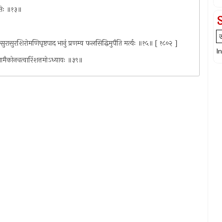
ंशतिः ॥१३॥
त्सुरासुरशिरोमणिघृष्टपाद भानुं प्रणम्य फलसिद्धिमुपैति मर्त्यः ॥१५॥ [ १८०२ ]
I
तं नामैकोनचत्वारिंशत्तमोऽध्यायः ॥३९॥