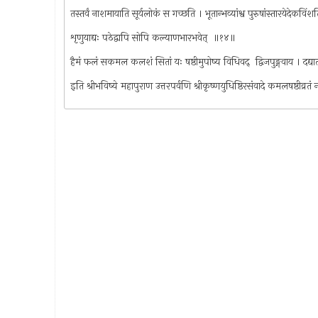
तस्तर्वं नाशमायाति सूर्यलोकं स गच्छति । भूतान्भव्यांश्व पुरुषांस्तारयेदेकवि
शृणुयाद्यः पठेद्वापि सोपि कल्याणभारभवेत् ‍ ॥१४॥
हैमं फलं सकमल कलशं सितां यः षष्ठीमुपोष्य विधिवद् ‍ द्विजपुङ्गवाय । दद्या
इति श्रीभविष्ये महापुराण उत्तरपर्वणि श्रीकृष्णयुधिष्ठिरसंवादे कमलषष्ठीव्र