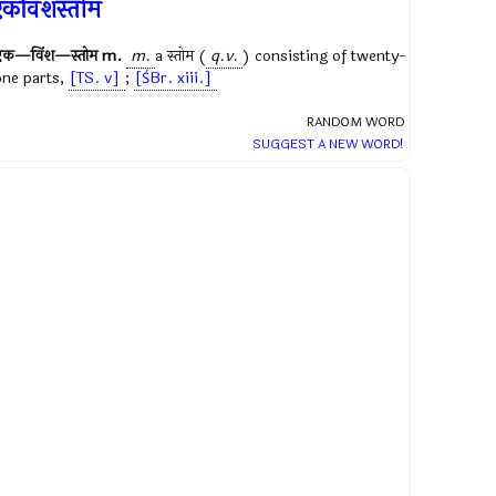
कविंशस्तोम
एक—विंश—स्तोम
m.
m.
a
स्तोम
(
q.v.
) consisting of twenty-
one parts,
[TS. v]
;
[ŚBr. xiii.]
RANDOM WORD
SUGGEST A NEW WORD!