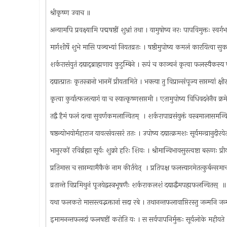
श्रीकृष्ण उवाच ॥
अन्यामपि प्रवक्ष्यामि पद्मषष्ठीं शुभ्रां तथा । यामुषोष्य नरः पापविमुक्तः स्वर्ग
मार्गशीर्षे शुभे मासि पञ्चभ्यां नियतव्रतः । षष्ठीमुपोष्य कमलं कारयित्वा स
शर्करासंयुतं दद्याद्‍ब्राह्मणाय कुटुम्बिने । रूपं च काञ्चनं कृत्वा फलस्यैकस्य
दद्यात्प्रातः कृतस्त्रानो भानमें प्रीयतामिते । भक्त्या तु विप्रान्संपूज्य सप्तम्यां 
कृत्वा कुर्यात्फलत्यागं या च स्यात्कृष्णसप्तमी । एतामुपोष्य विधिवदनेनैव क्
तद्वै हैमं फलं दत्त्वा सुवर्णकमलान्वितम् ‍ । शर्करापाव्रसंयुक्तं वस्त्रमालासमन
षष्ठन्योभयोर्महाराज यावत्संवत्सरं ततः । उपोष्य दद्यात्क्रमशः सूर्यमन्व्रानुदीरय
भानुरकों रविर्ब्रह्मा सूर्यः शुक्रो हरिः शिवः । श्रीमान्विभावसुस्त्वष्टा बरूणः 
प्रतिमास च सप्तम्यामैकैकं नाम कीर्तयेत् ‍ । प्रतिपक्ष फलत्त्यागमेतत्कुर्बन्समा
व्रतान्ते विप्रमिथुनं पूजयेद्वस्त्रभूषणैः शर्कराकलशं दद्याद्धैमपह्मफलन्वितस् ‍
यथा फलकरो मासस्त्वद्भक्तानां सदा रबे । तथानन्तफलावाप्तिरस्तु जन्मनि 
इमामनन्तफलदां फलषष्टीं करोति यः । स सर्वपापनिर्मुक्तः सूर्यलोके महीयते ।