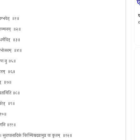
ए
भाग्भवेत् ‍ ॥१॥
ुकाञ्चनम् ‍ ॥२॥
 धर्मवित् ‍ ॥३॥
क्षीरभोजनम् ‍ ॥४॥
रमेण नु ॥५॥
्वितम् ‍ ॥६॥
ेत् ‍ ॥७॥
प्रीयतामिति ॥८॥
चरेत् ‍ ॥९॥
 ॥१०॥
जन्मनि ॥११॥
 सुरापानादिकं किञ्चिद्यदव्रामुव्र वा कृतम् ‍ ॥१२॥