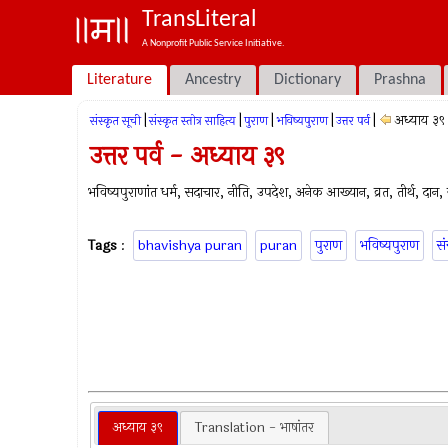
TransLiteral
A Nonprofit Public Service Initiative.
Literature
Ancestry
Dictionary
Prashna
|
|
|
|
|
अध्याय ३९
संस्कृत सूची
संस्कृत स्तोत्र साहित्य
पुराण
भविष्यपुराण
उत्तर पर्व
उत्तर पर्व - अध्याय ३९
भविष्यपुराणांत धर्म, सदाचार, नीति, उपदेश, अनेक आख्यान, व्रत, तीर्थ, दान, ज्
Tags
:
bhavishya puran
puran
पुराण
भविष्यपुराण
सं
अध्याय ३९
Translation - भाषांतर