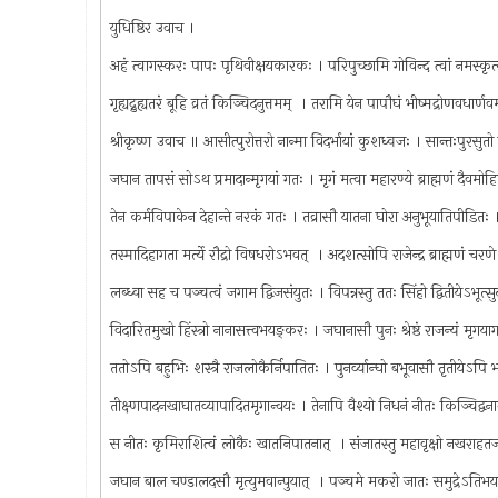
युधिष्ठिर उवाच ।
अहं त्वागस्करः पापः पृथिवीक्षयकारकः । परिपुच्छामि गोविन्द त्वां नमस्कृ
गृह्यद्नुह्यतरं बूहि व्रतं किञ्चिदनुत्तमम् ‍ । तरामि येन पापौघं भीष्मद्रोणवधार्ण
श्रीकृष्ण उवाच ॥ आसीत्पुरोत्तरो नान्मा विदर्भायां कुशध्वजः । सान्तःपुरसुतो 
जघान तापसं सोऽथ प्रमादान्मृगयां गतः । मृगं मत्वा महारण्ये ब्राह्मणं दैवम
तेन कर्मविपाकेन देहान्ते नरकं गतः । तव्रासौ यातना घोरा अनुभूयातिपीडित
तस्मादिहागता मर्त्ये रौद्रो विषधरोऽभवत् ‍ । अदशत्सोपि राजेन्द्र ब्राह्मणं चर
लब्ध्वा सह च पञ्चत्वं जगाम द्विजसंयुतः । विपन्नस्तु ततः सिंहो द्वितीयेऽभूत
विदारितमुखो हिंस्त्रो नानासत्त्वभयङ्करः । जघानासौ पुनः श्रेष्ठं राजन्यं मृगय
ततोऽपि बहुभिः शस्त्रै राजलोकैर्निपातितः । पुनर्व्यान्घो बभूवासौ तृतीयेऽपि
तीक्ष्णपादनखाघातव्यापादितमृगान्वयः । तेनापि वैश्यो निधनं नीतः किञ्चिद्वन
स नीतः कृमिराशित्वं लोकैः खातनिपातनात् ‍ । संजातस्तु महावृक्षो नखराहतज
जघान बाल चण्डालदसौ मृत्युमवान्पुयात् ‍ । पञ्चमे मकरो जातः समुद्रेऽत