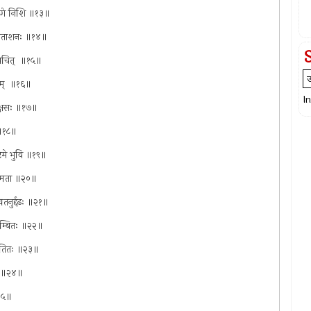
ग्रहणे निशि ॥१३॥
 पिशिताशनः ॥१४॥
्यचित् ‍ ॥१५॥
ुशम् ‍ ॥१६॥
I
राक्षसः ॥१७॥
ा ॥१८॥
ष्टमे भुवि ॥१९॥
नुष्मता ॥२०॥
तनुर्द्दढः ॥२१॥
वलम्बितः ॥२२॥
िपातितः ॥२३॥
ुनः ॥२४॥
॥२५॥