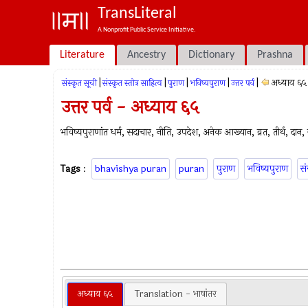
TransLiteral
A Nonprofit Public Service Initiative.
Literature
Ancestry
Dictionary
Prashna
|
|
|
|
|
अध्याय ६५
संस्कृत सूची
संस्कृत स्तोत्र साहित्य
पुराण
भविष्यपुराण
उत्तर पर्व
उत्तर पर्व - अध्याय ६५
भविष्यपुराणांत धर्म, सदाचार, नीति, उपदेश, अनेक आख्यान, व्रत, तीर्थ, दान, ज्
Tags
:
bhavishya puran
puran
पुराण
भविष्यपुराण
सं
अध्याय ६५
Translation - भाषांतर