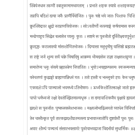
स्त्रियंजधान तरुणीं स्त्रातुकामामथागताम् ‍ । प्रभाते शङ्क स्याग्रे शशाङ्क
तव्रापि बडिशं दत्त्वा जनैः प्राणैर्वियोजितः । पुनः षष्ठे भवे जातः पिशाचः
क्रूरश्छिद्रपर क्षुद्रो नरप्राणवियोजकः । सोऽवतीर्णो नरस्याङ्गं कर्षयामास कस
मन्व्रेणाहूय सिद्धेन बलात्तेन व्यसुः कुतः । सष्टमे स पुनजीतो दुर्निरीक्ष्यवपुर्भ
क्रूरद्ष्ट्रः करालास्यो मांसशोणितभोजनः । दिग्वासा मनुभूमीषु वासिष्ठो ब्रह्म
स राष्ट्रं जर्ज शून्य सर्वं चक्रे विषादिषु आक्रम्य भीमदासेन राज्ञा राक्षसशव्रुण
समारोप्य धनुः संख्ये ब्र्ह्मास्त्रेण निपातितः । भूयोऽभवह्यान्घसमः स्वजन्मन्य
वनेचतणां कुद्धाङ्गो ब्राह्मणान्निधनं गतः । ततो हस्ती च भल्लूको हवः केन ध
एकादशेऽपि पाञ्चालो भवमध्येऽतिभीषणः । ऊर्ध्वकेशोतिरक्ताक्षो जातो ह्रस्व
पापो धर्मध्वजो रक्षो देवतोज्झितमाल्यधृक । स दण्डपाशिकनैव वृक्षाग्रे ह्य
द्वादशे स पुनर्जातः पुष्कलक्लेशभाजनः । मक्ष्यलोभाद्विलगतो व्याधेन विन
तेन चासीत्कृत पूर्वं तारकद्वादशीव्रतम‍तस्य प्रभावाज्जातोपि दुष्टयोनौ पुनः प
अवार शीन्घं पञ्चत्वं संसारभवसागरे पुनरेवाभवद्राजा विदर्भायां सुधार्मिकः 