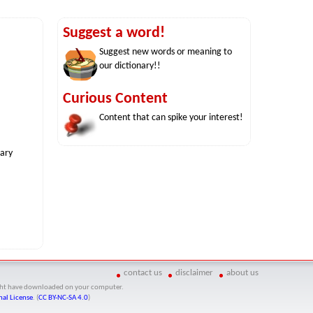
Suggest a word!
Suggest new words or meaning to
our dictionary!!
Curious Content
Content that can spike your interest!
nary
contact us
disclaimer
about us
might have downloaded on your computer.
al License
. (
CC BY-NC-SA 4.0
)