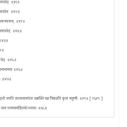
 क्षमापयेत् ‍ ॥३९॥
क्षमापयेत ‍ ॥४०॥
ागं सकञ्चकम् ‍ ॥४१॥
क्षमापयेत् ‍ ॥४२॥
ा ॥४३॥
४४॥
व्रजेत् ‍ ॥४५॥
्या सत्यभामया ॥४६॥
िधैः ॥४७॥
द्वादशी जगति तारकनामधेपा तन्नास्ति यन्न विदधाति कृता मनुष्यैः ॥४९॥ [ १६४९ ]
व्रतं नाम पञ्चषमष्टितमोऽध्यायः ॥६५॥