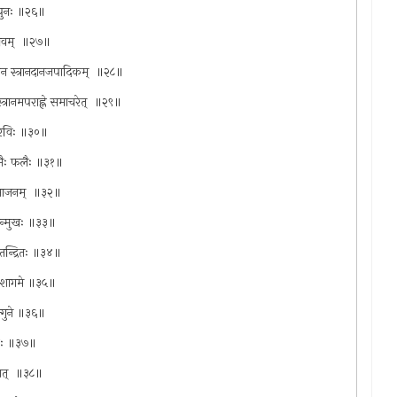
ः पुनः ॥२६॥
प्लवम् ‍ ॥२७॥
ाक्येन स्त्रानदानजपादिकम् ‍ ॥२८॥
 स्त्रानमपराह्ले समाचरेत् ‍ ॥२९॥
तो रविः ॥३०॥
 शुभैः फलैः ॥३१॥
्घ्यभाजनम् ‍ ॥३२॥
नोन्मुखः ॥३३॥
यमतन्द्रितः ॥३४॥
्यं निशागमे ॥३५॥
ल्गुने ॥३६॥
रिकैः ॥३७॥
मात् ‍ ॥३८॥