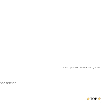
Last Updated :
November 11, 2016
 moderation.
TOP