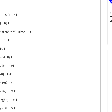
ब
त्य पादयोः ॥१॥
ह
क
वम् ‍ ॥२॥
यश्व चक्रे राज्यमतन्द्रितः ॥३॥
ोहितः ॥४॥
ः ॥५॥
णे रुषा ॥६॥
्सुदारूणः ॥७॥
ागतम् ‍ ॥८॥
 भवान्तरे ॥९॥
ान्तरम् ‍ ॥१०॥
न्तुरुक् ‍ ॥११॥
िभयङ्करः ॥१२॥