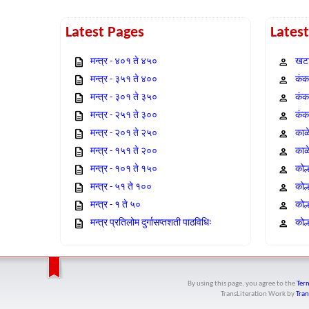
Latest Pages
Lates
मन्त्र - ४०१ ते ४५०
खटा
मन्त्र - ३५१ ते ४००
कंक,
मन्त्र - ३०१ ते ३५०
कंक
मन्त्र - २५१ ते ३००
कंक
मन्त्र - २०१ ते २५०
काळ
मन्त्र - १५१ ते २००
काळ
मन्त्र - १०१ ते १५०
कोल
मन्त्र - ५१ ते १००
कोल
मन्त्र - १ ते ५०
कोल
मन्त्र प्रतिलोम दुर्गासप्तशती पाठविधिः
कोल्
By using this page, you agree to the
Term
TransLiteration Work
by
Tran