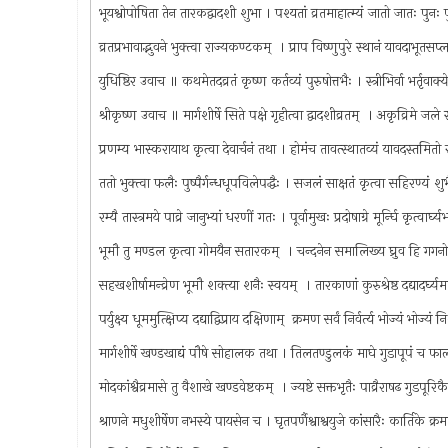
भूयश्वोपोषिता तेन तारकद्वादशी शुभा । पश्यतां व्रतमाहात्म्यं जातो जातः पुन
व्रतप्रभावाद्भुवने भुक्त्वा राज्यकण्टकम् ‍ । प्राप विष्णुपुरे स्थानं यावदाभूतस
युधिष्ठिर उवाच ॥ कथमेतदव्रतं कृष्ण कर्तव्यं पुरुषोत्तभैः । स्त्रीभिर्वा भर्तृव
श्रीकृष्ण उवाच ॥ मार्गशीर्षे सिते पक्षे गृहीत्वा द्वादशीव्रतम् ‍ । अकृव्रिमे जले
प्रणम्य भास्करायाथ कृत्वा देवार्चनं तथा । होमंच तावत्स्थातव्यं यावदस्तमि
ततो भुक्त्वा फलैः पुष्पैर्गन्धधूपविलेपद्धैः । सजलं साक्षतं कृत्वा सहिरण्यं
रम्यै तास्त्रमये पाव्रे जानुभ्यां धरणीं गतः । पूर्वामुखः प्रदोषाग्रे मूर्न्घि कृत्वार
भूमौ तु मण्डल कृत्वा गोमयैन सतारकम् ‍ । चन्दनेन समालिख्य घ्रुव हि गग
सहखशीर्षामन्व्रेण भूमौ शक्त्या शनैः स्वयम् ‍ । तारकाणां कुरुश्रेष्ठ दद्यादर्घ्
पर्युक्ष्य धूममुत्क्षिप्य दद्याद्विप्राय दक्षिणाम् ‍ क्रमण सर्वं निर्वर्त्य भोज्यं भोज
मार्गशीर्षे खण्डखाद्यं पौषे सोहालक तथा । तिलतण्डुलकं माघे गुडापूपं च फा
मोदकांश्वैव्रमासे तु वैशाखे खण्डवेष्टकम् ‍ । ज्यष्टे सक्तभृतैः पाव्रैराषढ गुडपू
श्राणने मधुशीर्षेण नभस्ये पायसेन च । घृतपर्णैश्वाश्वयुजे कांसारैः कार्तिके क्र