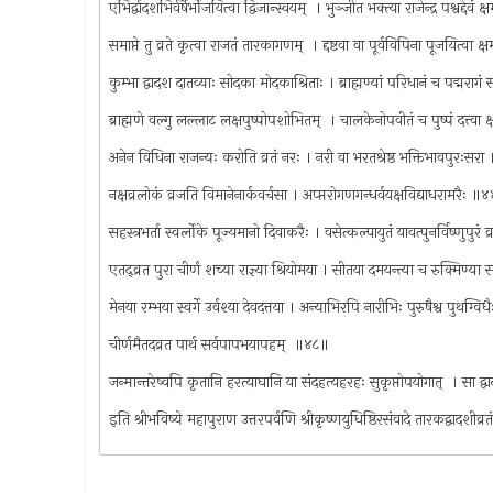
एभिर्द्वादशभिर्वर्षैर्भोजयित्वा द्विजान्स्वयम् ‍ । भुञ्जीत भक्त्या राजेन्द्र पश्वद्देवं
समाप्ते तु व्रते कृत्वा राजतं तारकागणम् ‍ । द्दष्टवा वा पूर्वविपिना पूजयित्वा 
कुम्भा द्वादश दातव्याः सोदका मोदकाश्रिताः । ब्राह्मण्यां परिधानं च पद्मर
ब्राह्मणे वल्गु लल्लाट लक्षपुष्पोपशोभितम् ‍ । चालकेनोपवीतं च पुष्पं दत्त्वा 
अनेन विधिना राजन्यः करोति व्रतं नरः । नरी वा भरतश्रेष्ठ भक्तिभावपुरःसर
नक्षव्रलोकं व्रजति विमानेनार्कवर्चसा । अप्प्तरोगणगन्धर्वयक्षविद्याधरामरैः ॥
सहस्त्रभर्ता स्वर्लोके पूज्यमानो दिवाकरैः । वसेत्कल्पायुतं यावत्पुनर्विष्णुपुरं 
एतद्‍व्रत पुरा चीर्णं शच्या राज्ञ्या श्रियोमया । सीतया दमयन्त्या च रुक्मिण
मेनया रम्भया स्वर्गे उर्वश्या देवदत्तया । अन्याभिरपि नारीभिः पुरुषैश्व पुथग्व
चीर्णमैतदव्रत पार्थ सर्वपापभयापहम् ‍ ॥४८॥
जन्मान्तरेष्वपि कृतानि हरत्याघानि या संदहत्यहरहः सुकृप्तोपयोगात् ‍ । सा 
इति श्रीभविष्ये महापुराण उत्तरपर्वणि श्रीकृष्णयुधिष्ठिरसंवादे तारकद्वादशी