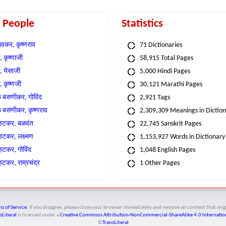
t People
Statistics
वकर, कृष्णराव
71 Dictionaries
 कृष्णाजी
58,915 Total Pages
, येसाजी
5,000 Hindi Pages
, कृष्णजी
30,121 Marathi Pages
े बसणीकर, गोविंद
2,921 Tags
े बसणीकर, कृष्णराव
2,309,309 Meanings in Dictio
्हटकर, बळवंत
22,745 Sanskrit Pages
्हटकर, लक्ष्मण
1,153,927 Words in Dictionary
्हटकर, गोविंद
1,048 English Pages
हटकर, राम्रचंद्र
1 Other Pages
s of Service
. If you disagree, please close your browser immediately and remove all content that 
sLiteral
is licensed under a
Creative Commons Attribution-NonCommercial-ShareAlike 4.0 Internation
©
TransLiteral