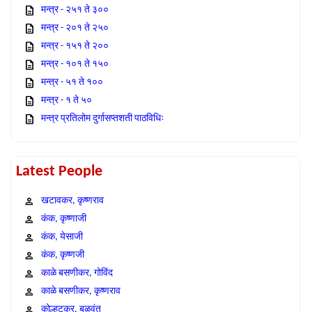
मन्त्र - २५१ ते ३००
मन्त्र - २०१ ते २५०
मन्त्र - १५१ ते २००
मन्त्र - १०१ ते १५०
मन्त्र - ५१ ते १००
मन्त्र - १ ते ५०
मन्त्र प्रतिलोम दुर्गासप्तशती पाठविधिः
Latest People
खटावकर, कृष्णराव
कंक, कृष्णाजी
कंक, येसाजी
कंक, कृष्णजी
काळे बसणीकर, गोविंद
काळे बसणीकर, कृष्णराव
कोल्हटकर, बळवंत