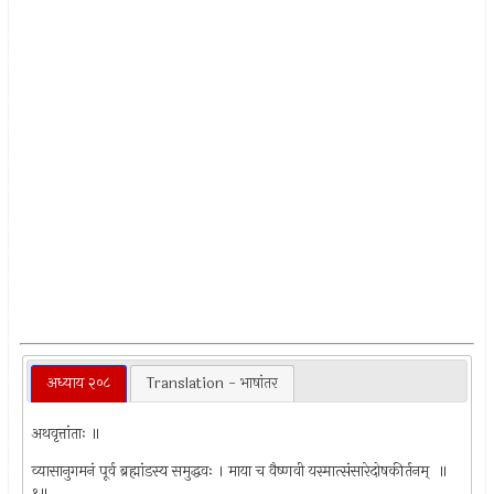
अध्याय २०८
Translation - भाषांतर
अथवृत्तांताः ॥
व्यासानुगमनं पूर्व ब्रह्मांडस्य समुद्धवः । माया च वैष्णवी यस्मात्संसारेदोषकीर्तनम् ‍ ॥
१॥