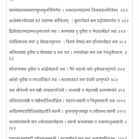
पापभेदस्ततस्तस्माच्छुभासुभविनिर्णयः । शकटव्रतमाहात्म्यं तिलकव्रतकीर्तनम् ‍ ॥२॥
अशोक्करवीराख्यं व्रतं तस्माच्च कोकिलम् ‍ । बृहत्तपोव्रतं नाम रुद्रोपोषणमेव च ॥३॥
द्वितीयाव्रतमाहात्म्यशून्यशयनं तथा । कामाख्या तु तृतीया च मेघपालीव्रतं तथा ॥४॥
पंचग्निसाधना रम्या तृ तीयाव्रतमुत्तमम् ‍ । त्रिरात्रं गोष्पदं नाम हरिकालीव्रतं तथा ॥५॥
ललिताख्या तृतीया च योगाख्या च तथा परा । उमामहेश्वरं नाम तथा रंभातृतीयकम् ‍ ॥
६॥
सौभाग्यख्या तृतीया च आर्द्रानंदकरी तथा । चैत्रे भाद्रपदे माघे तृतीयाव्रतमुच्यते ॥७॥
अनंतरे तृतीया च गणशांतिव्रतं तथा । सारस्वतव्रतं नाम पंचमी व्रतमुच्यते ॥८॥
तथा श्रीपंचमी नाम षष्ठी शोकप्रणाशिनी । फलषष्ठी च मंदारषष्ठी व्रतमथोच्यते ॥९॥
ललिताव्रतषष्ठी च षष्ठीकार्तिकसंज्ञिता । महत्तपःसप्तमी च विभूषासप्तमी तथा ॥१०॥
आदित्यमंडपविधिस्त्रयोदशीति सप्तमी । कृकवाकुप्लवङ्गा च तथैवाभय सप्तमी ॥११॥
कल्याणसप्तमी नाम शर्करासप्तमीव्रतम । सप्तमी कमलाख्या च तथान्याशुभसप्तमी ॥
१२॥
स्त्रपनव्रतसप्तम्यौ तथैवाचलसप्तमी । बुधाष्टमीव्रतं नाम तथा जन्माष्टमबिव्रतम् ‍ ॥१३॥