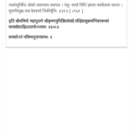
जलधेनुविधिः प्रोक्तो लवणस्य तथापरा । धेनुः कार्या विधिं ज्ञात्वा नवनीतस्य चापरा ।
सुवर्णधेनुश्व तथा देवकार्य चिकीर्षुभिः ॥३४॥ [ ८१६४ ]
इति
श्रीभविष्ये महापुराणे श्रीकृष्णयुधिष्ठिरसंवादे संक्षिप्तानुक्रमणिकाकथनं
नामाष्टोत्तरद्विशततमोऽध्यायः ॥२०८॥
समाप्तोऽयं भविष्यपुराणग्रन्थः ॥