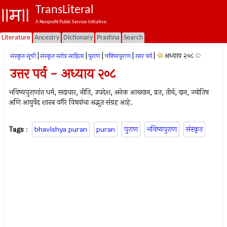
TransLiteral
A Nonprofit Public Service Initiative.
Literature
Ancestry
Dictionary
Prashna
Search
|
|
|
|
|
अध्याय २०८
संस्कृत सूची
संस्कृत स्तोत्र साहित्य
पुराण
भविष्यपुराण
उत्तर पर्व
उत्तर पर्व - अध्याय २०८
भविष्यपुराणांत धर्म, सदाचार, नीति, उपदेश, अनेक आख्यान, व्रत, तीर्थ, दान, ज्योतिष
अणि आयुर्वेद शास्त्र वगैरे विषयांचा अद्भुत संग्रह आहे.
Tags
:
bhavishya puran
puran
पुराण
भविष्यपुराण
संस्कृत