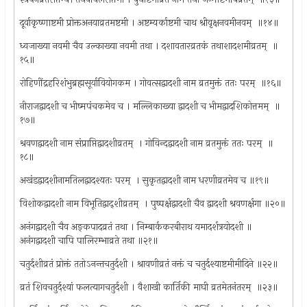
दूर्वाकृष्णाष्टमी प्रोक्तअनयाव्रतमष्टमी । अष्टम्यर्काष्टमी चाथ श्रीवृक्षनवमीनवम् ‍ ॥१४॥
ध्वजाख्या नवमी चैव उल्काख्या नवमी तथा । दशावतारव्रतकं तथाशादशमीव्रतम् ‍ ॥
१५॥
रोहिणींद्रहरिशंभुब्रह्मसूर्यावियोगकम । गोवत्सद्वादशी नाम व्रतमुक्तं ततः परम् ‍ ॥१६॥
नीराजद्वादशी च भीष्मपंचकमेव च । मल्लिकाख्या द्वादशी च भीमद्वादशिकोत्तमम् ‍ ॥
१७॥
श्रवणद्वादशी नाम संप्राप्तिद्वादशीव्रतम् ‍ । गोविन्दद्वादशी नाम व्रतमुक्तं ततः परम् ‍ ॥
१८॥
अखंडद्वादशीनामतिलद्वादश्यतः परम् ‍ । सुकृतद्वादशी नाम धरणीव्रतमेव च ॥१९॥
विशोकद्वादशी नाम विभूतिद्वाद्शीव्रतम् ‍ । पुष्पर्क्षद्वादशी चैव द्वादशी श्रवणर्क्षगा ॥२०॥
अनंगद्वादशी चैव अङ्कपादव्रतं तथा । निम्बार्ककरबीराथ यमादर्शत्रयोदशी ॥
अनंगद्वादशी चापि पालिरम्भाव्रते तथा ॥२१॥
चतुर्दशीव्रतं प्रोक्तं ततोऽनन्तचतुर्दशी । श्रावणीव्रतं नक्तं च चतुर्दश्याष्टमीमीदिने ॥२२॥
व्रतं शिवचतुर्दश्यां फलत्यागचतुर्दशी । वैशाखी कार्तिकी माघी व्रतमेतनंतरम् ‍ ॥२३॥