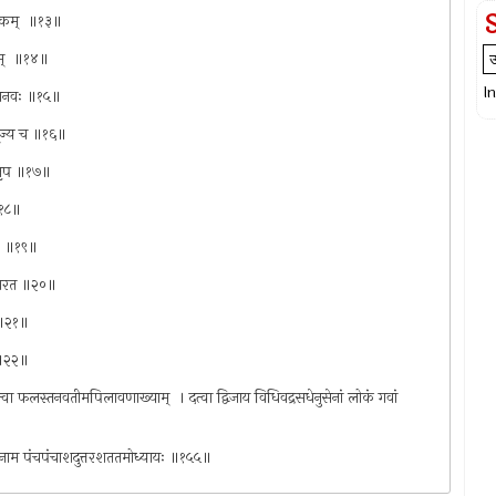
ंडिकम् ‍ ॥१३॥
ितम् ‍ ॥१४॥
I
न मानवः ॥१५॥
भिपूज्य च ॥१६॥
वै नृप ॥१७॥
 ॥१८॥
् ‍ ॥१९॥
तिभारत ॥२०॥
‍ ॥२१॥
य ॥२२॥
वा फलस्तनवतीमपिलावणाख्याम् ‍ । दत्वा द्विजाय विधिवद्रसधेनुसेनां लोकं गवां
्णनं नाम पंचपंचाशदुत्तरशततमोध्यायः ॥१५५॥