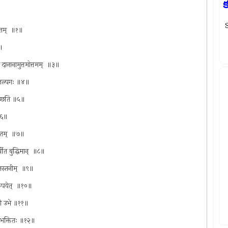
క
ितम् ‍ ॥१॥
२॥
मि दानानामुत्तमोत्तमम् ‍ ॥३॥
ुरुतल्पगः ॥४॥
मच्छति ॥५॥
॥६॥
थितम् ‍ ॥७॥
्वीत बुद्धिमान् ‍ ॥८॥
फलस्तनीम् ‍ ॥९॥
रकपयेत् ‍ ॥१०॥
षिणी उभे ॥११॥
्वैव भक्तितः ॥१२॥