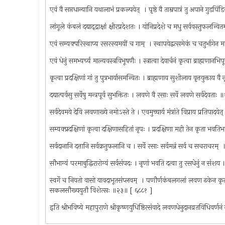
एवं वै सप्तधान्यानि यथालाभं प्रकल्पयेत् ‍ । पृष्ठे वै ताम्रपात्रं तु अपाने गुडपि
लांगूले कंबलं दद्याद्‌‌द्राक्षां क्षीरप्रदेशतः । योनिप्रदेशे च मधु सर्ववस्तुफलन्व
एवं सम्यक्परिस्थाप्य रसरस्यमयीं च गाम् ‍ । स्थापयेद्वत्समेकं च चतुर्भागे
एवं धेनुं समभ्यर्च्य माल्यवस्त्रविभूषणैः । स्त्रात्वा देवार्चनं कृत्वा ब्राह्मणान
कृत्वा प्रदक्षिणां गां तु पुत्रभार्यासमन्वितः । ब्राह्मणाय सुशीलाय वृत्तयुक्ताय 
दद्यात्पर्वसु सर्वेषु मन्त्रपूर्व सुभक्तितः । लवणे वै रसाः सर्वे लवणे सर्वदेवताः
सर्वदेवमये देवि लवणाख्ये नमोऽस्ते ते । एवमुच्चार्य मंत्रांते विप्राय प्रतिपादयेत
सम्यक्प्रदक्षिणां कृत्वा दक्षिणासहितां नृपः । प्रदक्षिणा मही तेन कृता भव
सर्वदानानि दत्तानि सर्वक्रतुफलानि च । सर्वे रसाः सर्वमन्नं सर्व च सचराचरम् 
सौभाग्यं परमाबुद्धिरारोग्यं सर्वसंपदः । नृणां भवति दत्वा तु रसधेनुं न संश
स्वर्गे च नियतो वासो यावदाभूतसंप्लवम् ‍ । पणौर्णकंबलगलां लवण ढकेन कृत्
सकलसौख्ययुतौ विशेत्सः ॥२३॥ [ ६८८१ ]
इति श्रीभविष्ये महापुराणे श्रीकृष्णयुधिष्ठिरसंवादे लवणधेनुदानव्रतविधिवर