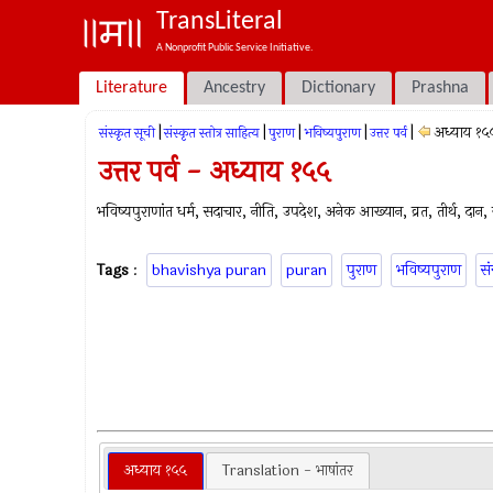
TransLiteral
A Nonprofit Public Service Initiative.
Literature
Ancestry
Dictionary
Prashna
|
|
|
|
|
अध्याय १५
संस्कृत सूची
संस्कृत स्तोत्र साहित्य
पुराण
भविष्यपुराण
उत्तर पर्व
उत्तर पर्व - अध्याय १५५
भविष्यपुराणांत धर्म, सदाचार, नीति, उपदेश, अनेक आख्यान, व्रत, तीर्थ, दान, ज्
Tags
:
bhavishya puran
puran
पुराण
भविष्यपुराण
सं
अध्याय १५५
Translation - भाषांतर