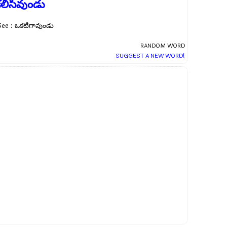
లిసివుండు
See : ఒకటిగావుండు
RANDOM WORD
SUGGEST A NEW WORD!