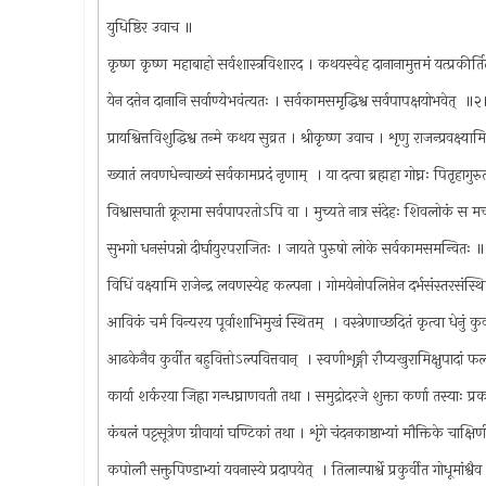
युधिष्ठिर उवाच ॥
कृष्ण कृष्ण महाबाहो सर्वशास्त्रविशारद । कथयस्वेह दानानामुत्तमं यत्प्रकीर्त
येन दत्तेन दानानि सर्वाण्येभवंत्यतः । सर्वकामसमृद्धिश्व सर्वपापक्षयोभवेत् ‍ ॥
प्रायश्वित्तविशुद्धिश्व तन्मे कथय सुव्रत । श्रीकृष्ण उवाच । शृणु राजन्प्रवक्ष्या
ख्यातं लवणधेन्वाख्यं सर्वकामप्रदं नृणाम् ‍ । या दत्वा ब्रह्महा गोघ्नः पितृहाग
विश्वासघाती क्रूरामा सर्वपापरतोऽपि वा । मुच्यते नात्र संदेहः शिवलोकं स 
सुभगो धनसंपन्नो दीर्घायुरपराजितः । जायते पुरुषो लोके सर्वकामसमन्वितः 
विधिं वक्ष्यामि राजेन्द्र लवणस्येह कल्पना । गोमयेनोपलिप्तेन दर्भसंस्तरसंस्
आविकं चर्म विन्यरय पूर्वाशाभिमुखं स्थितम् ‍ । वस्त्रेणाच्छदितं कृत्वा धेनुं कुर
आढकेनैव कुर्वीत बहुवित्तोऽल्पवित्तवान् ‍ । स्वणीशृङ्गी रौप्यखुरामिक्षुपादां 
कार्या शर्करया जिह्रा गन्धघ्राणवती तथा । समुद्रोदरजे शुक्ता कर्णा तस्याः प्
कंबलं पट्टसूत्रेण ग्रीवायां घण्टिकां तथा । शृंगे चंदनकाष्ठाभ्यां मौक्तिके चाक्
कपोलौ सक्तुपिण्डाभ्यां यवनास्ये प्रदापयेत् ‍ । तिलान्पार्श्वे प्रकुर्वीत गोधूमांश