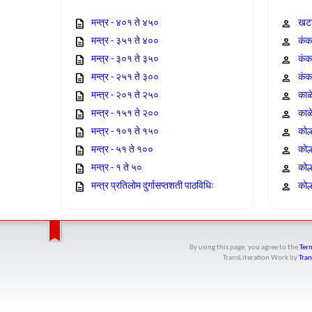
मन्त्र - ४०१ ते ४५०
खटा
मन्त्र - ३५१ ते ४००
कंक,
मन्त्र - ३०१ ते ३५०
कंक
मन्त्र - २५१ ते ३००
कंक
मन्त्र - २०१ ते २५०
काळ
मन्त्र - १५१ ते २००
काळ
मन्त्र - १०१ ते १५०
कोल
मन्त्र - ५१ ते १००
कोल
मन्त्र - १ ते ५०
कोल
मन्त्र प्रतिलोम दुर्गासप्तशती पाठविधिः
कोल्
By using this page, you agree to the
Term
TransLiteration Work
by
Tran