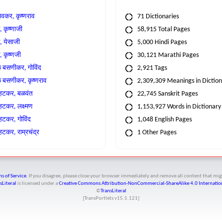
वकर, कृष्णराव
71 Dictionaries
 कृष्णाजी
58,915 Total Pages
, येसाजी
5,000 Hindi Pages
, कृष्णजी
30,121 Marathi Pages
े बसणीकर, गोविंद
2,921 Tags
े बसणीकर, कृष्णराव
2,309,309 Meanings in Dictio
्हटकर, बळवंत
22,745 Sanskrit Pages
्हटकर, लक्ष्मण
1,153,927 Words in Dictionary
्हटकर, गोविंद
1,048 English Pages
हटकर, राम्रचंद्र
1 Other Pages
s of Service
. If you disagree, please close your browser immediately and remove all content that 
sLiteral
is licensed under a
Creative Commons Attribution-NonCommercial-ShareAlike 4.0 Internation
©
TransLiteral
[TransPortlets v
15.5.121
]