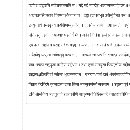
वराहेश प्रदुष्टानि सर्वपापफलानि च । मर्द्द मर्द्द महादंष्ट्र भास्वन्कनककुंडल 
शंखचक्रासिहस्ताय हिरण्याक्षांतकाय च । दंष्ट्रा द्धृतधराभृते त्रयीमूर्तिमते नम
इच्युच्चार्य नमस्कृत्य प्रदक्षिणमनुव्रजेत् ‍ । ततस्तं ब्राह्मणे । दद्याद्वस्त्रलंका
प्रतिग्रस्तु तस्योक्तः पादयोः परमर्षिभिः । अनेन विधिना दत्त्वां प्रणिपत्य क्षम
एवं दत्त्वा महीनाथ वराहं सर्वकामदम् ‍ । यत्फलं समवाप्नोति पार्थ तत्केन वर्ण
सर्वदानेषु यत्पुण्यं सर्वक्रतुषु यत्फलम् ‍ । तत्फलं समवाप्नोति दत्त्वादेवं जनार्द
यथा शकवा समुद्धृता वराहेण वसुंधरा । तथा कुलं समद्धृत्य विष्णुलोके मह
ब्राह्मणक्षत्रियविशां स्त्रीणां शूद्रजनस्य च । एतत्साधारणं दानं शैववैष्णवयोग
विप्राय वेदविदुषे नृवराहरुपं दत्त्वा तिला मलसुवर्णमयं सवस्त्रम् ‍ । उद्धृत्य पूर
इति श्रीभविष्य महापुराणे उत्तरपर्वणि श्रीकृष्णयुधिष्ठिरसंवादे वराहदानविधि