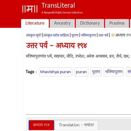
TransLiteral
A Nonprofit Public Service Initiative.
Literature
Ancestry
Dictionary
Prashna
|
|
|
|
|
अध्याय १९
संस्कृत सूची
संस्कृत स्तोत्र साहित्य
पुराण
भविष्यपुराण
उत्तर पर्व
उत्तर पर्व - अध्याय १९४
भविष्यपुराणांत धर्म, सदाचार, नीति, उपदेश, अनेक आख्यान, व्रत, तीर्थ, दान, ज्
Tags
:
bhavishya puran
puran
पुराण
भविष्यपुराण
सं
अध्याय १९४
Translation - भाषांतर