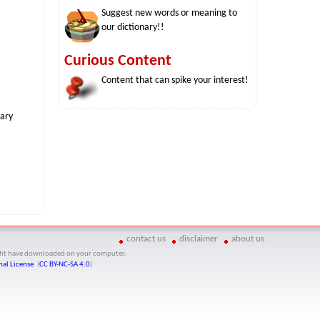
Suggest new words or meaning to
our dictionary!!
Curious Content
Content that can spike your interest!
nary
contact us
disclaimer
about us
might have downloaded on your computer.
al License
. (
CC BY-NC-SA 4.0
)