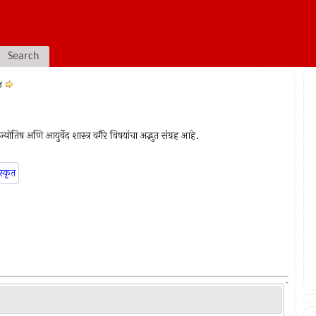
Search
४
योतिष अणि आयुर्वेद शास्त्र वगैरे विषयांचा अद्भुत संग्रह आहे.
स्कृत