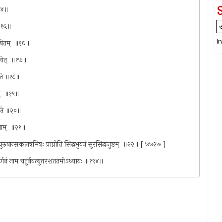
॥१४॥
ः ॥१५॥
I
रभूषितम् ‍ ॥१६॥
ापयेत् ‍ ॥१७॥
्यते ॥१८॥
नम् ‍ ॥१९॥
ीयते ॥२०॥
िताम् ‍ ॥२१॥
्व पुरुषान्सकलत्रमित्रः प्राप्नोति सिद्धभुवनं सुरसिद्धजुष्टम् ‍ ॥२२॥ [ ७७२७ ]
वर्णनं नाम चतुर्नवत्युत्तरशततमोऽध्यायः ॥१९४॥