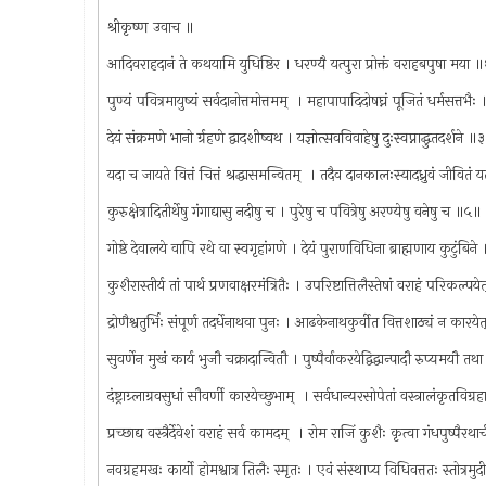
श्रीकृष्ण उवाच ॥
आदिवराहदानं ते कथयामि युधिष्ठिर । धरण्यै यत्पुरा प्रोक्तं वराहबपुषा मया 
पुण्यं पवित्रमायुष्यं सर्वदानोत्तमोत्तमम् ‍ । महापापादिदोषघ्नं पूजितं धर्मसत्तभै
देयं संक्रमणे भानो र्ग्रहणे द्वादशीष्वथ । यज्ञोत्सवविवाहेषु दुःस्वप्नाद्धुतदर्शने ॥
यदा च जायते वित्तं चित्तं श्रद्धासमन्वितम् ‍ । तदैव दानकालःस्यादध्रुवं जीवित
कुरुक्षेत्रादितीर्थेषु गंगाद्यासु नदीषु च । पुरेषु च पवित्रेषु अरण्येषु वनेषु च ॥५॥
गोष्ठे देवालये वापि रथे वा स्वगृहांगणे । देयं पुराणविधिना ब्राह्मणाय कुटुंबिन
कुशैरास्तीर्य तां पार्थ प्रणवाक्षरमंत्रितैः । उपरिष्टात्तिलैस्तेषां वराहं परिकल्पय
द्रोणैश्वतुर्भिः संपूर्ण तदर्धेनाथवा पुनः । आढकेनाथकुर्वीत वित्तशाठ्यं न कारये
सुवर्णेन मुखं कार्य भुजौ चक्रादान्वितौ । पुष्पैर्वाकरयेद्विद्वान्पादौ रुप्यमयौ 
दंष्ट्राग्र्लाग्रवसुधां सौवर्णी कारयेच्छुभाम् ‍ । सर्वधान्यरसोपेतां वस्त्रालंकृतविग्
प्रच्छाद्य वस्त्रैर्देवेशं वराहं सर्व कामदम् ‍ । रोम राजिं कुशैः कृत्वा गंधपुष्पैरथा
नवग्रहमखः कार्यो होमश्वात्र तिलैः स्मृतः । एवं संस्थाप्य विधिवत्ततः स्तोत्रमु