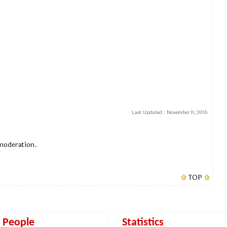
Last Updated :
November 11, 2016
 moderation.
TOP
t People
Statistics