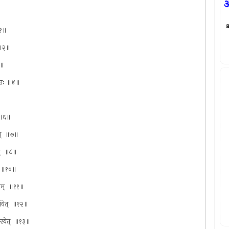
अ
॥१॥
ः ॥२॥
३॥
ं यतः ॥४॥
े ॥६॥
ेत् ‍ ॥७॥
त् ‍ ॥८॥
तथा ॥१०॥
रहाम् ‍ ॥११॥
र्चयेत् ‍ ॥१२॥
दीरयेत् ‍ ॥१३॥