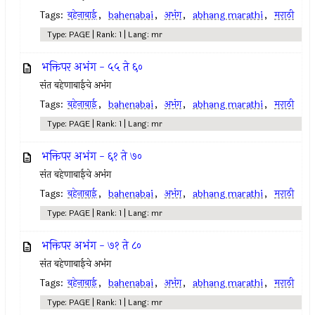
Tags:
बहेनाबाई
,
bahenabai
,
अभंग
,
abhang marathi
,
मराठी
Type: PAGE | Rank: 1 | Lang: mr
भक्तिपर अभंग - ५५ ते ६०
संत बहेणाबाईचे अभंग
Tags:
बहेनाबाई
,
bahenabai
,
अभंग
,
abhang marathi
,
मराठी
Type: PAGE | Rank: 1 | Lang: mr
भक्तिपर अभंग - ६१ ते ७०
संत बहेणाबाईचे अभंग
Tags:
बहेनाबाई
,
bahenabai
,
अभंग
,
abhang marathi
,
मराठी
Type: PAGE | Rank: 1 | Lang: mr
भक्तिपर अभंग - ७१ ते ८०
संत बहेणाबाईचे अभंग
Tags:
बहेनाबाई
,
bahenabai
,
अभंग
,
abhang marathi
,
मराठी
Type: PAGE | Rank: 1 | Lang: mr