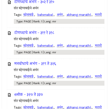
टोणप्याचे अभंग - ३०२ रे ३१०
संत बहेणाबाईचे अभंग
Tags:
बहेनाबाई
,
bahenabai
,
अभंग
,
abhang marathi
,
मराठी
Type: PAGE | Rank: 1 | Lang: mr
टोणप्याचे अभंग - ३११ रे ३१८
संत बहेणाबाईचे अभंग
Tags:
बहेनाबाई
,
bahenabai
,
अभंग
,
abhang marathi
,
मराठी
Type: PAGE | Rank: 1 | Lang: mr
मनबोधाचे अभंग - ३१९ ते ३२६
संत बहेणाबाईचे अभंग
Tags:
बहेनाबाई
,
bahenabai
,
अभंग
,
abhang marathi
,
मराठी
Type: PAGE | Rank: 1 | Lang: mr
श्लोक - ३२७ ते ३३७
संत बहेणाबाईचे अभंग
Tags:
बहेनाबाई
,
bahenabai
,
अभंग
,
abhang marathi
,
मराठी