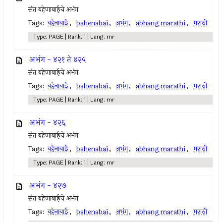
संत बहेणाबाईचे अभंग
Tags:
बहेनाबाई
,
bahenabai
,
अभंग
,
abhang marathi
,
मराठी
Type: PAGE | Rank: 1 | Lang: mr
अभंग - ४२१ ते ४२५
संत बहेणाबाईचे अभंग
Tags:
बहेनाबाई
,
bahenabai
,
अभंग
,
abhang marathi
,
मराठी
Type: PAGE | Rank: 1 | Lang: mr
अभंग - ४२६
संत बहेणाबाईचे अभंग
Tags:
बहेनाबाई
,
bahenabai
,
अभंग
,
abhang marathi
,
मराठी
Type: PAGE | Rank: 1 | Lang: mr
अभंग - ४२७
संत बहेणाबाईचे अभंग
Tags:
बहेनाबाई
,
bahenabai
,
अभंग
,
abhang marathi
,
मराठी