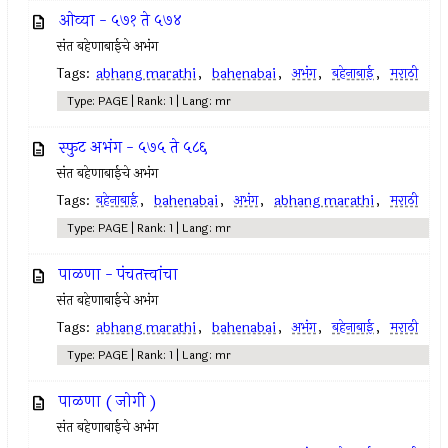
ओव्या - ५७१ ते ५७४
संत बहेणाबाईचे अभंग
Tags:
abhang marathi
,
bahenabai
,
अभंग
,
बहेनाबाई
,
मराठी
Type: PAGE | Rank: 1 | Lang: mr
स्फुट अभंग - ५७५ ते ५८६
संत बहेणाबाईचे अभंग
Tags:
बहेनाबाई
,
bahenabai
,
अभंग
,
abhang marathi
,
मराठी
Type: PAGE | Rank: 1 | Lang: mr
पाळणा - पंचतत्त्वांचा
संत बहेणाबाईचे अभंग
Tags:
abhang marathi
,
bahenabai
,
अभंग
,
बहेनाबाई
,
मराठी
Type: PAGE | Rank: 1 | Lang: mr
पाळणा ( जोगी )
संत बहेणाबाईचे अभंग