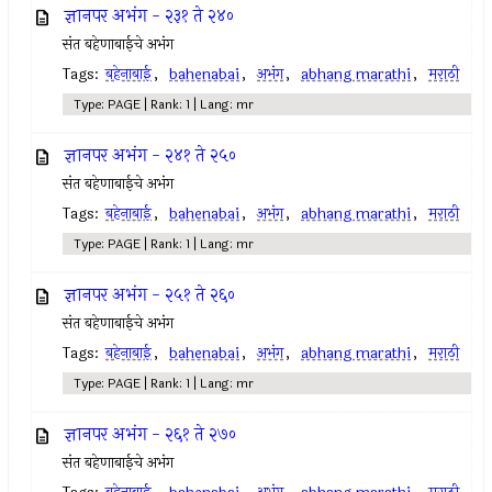
ज्ञानपर अभंग - २३१ ते २४०
संत बहेणाबाईचे अभंग
Tags:
बहेनाबाई
,
bahenabai
,
अभंग
,
abhang marathi
,
मराठी
Type: PAGE | Rank: 1 | Lang: mr
ज्ञानपर अभंग - २४१ ते २५०
संत बहेणाबाईचे अभंग
Tags:
बहेनाबाई
,
bahenabai
,
अभंग
,
abhang marathi
,
मराठी
Type: PAGE | Rank: 1 | Lang: mr
ज्ञानपर अभंग - २५१ ते २६०
संत बहेणाबाईचे अभंग
Tags:
बहेनाबाई
,
bahenabai
,
अभंग
,
abhang marathi
,
मराठी
Type: PAGE | Rank: 1 | Lang: mr
ज्ञानपर अभंग - २६१ ते २७०
संत बहेणाबाईचे अभंग