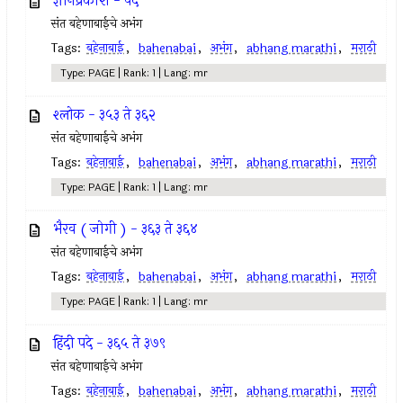
ज्ञानप्रकाश - पद
संत बहेणाबाईचे अभंग
Tags:
बहेनाबाई
,
bahenabai
,
अभंग
,
abhang marathi
,
मराठी
Type: PAGE | Rank: 1 | Lang: mr
श्लोक - ३५३ ते ३६२
संत बहेणाबाईचे अभंग
Tags:
बहेनाबाई
,
bahenabai
,
अभंग
,
abhang marathi
,
मराठी
Type: PAGE | Rank: 1 | Lang: mr
भैरव ( जोगी ) - ३६३ ते ३६४
संत बहेणाबाईचे अभंग
Tags:
बहेनाबाई
,
bahenabai
,
अभंग
,
abhang marathi
,
मराठी
Type: PAGE | Rank: 1 | Lang: mr
हिंदी पदे - ३६५ ते ३७९
संत बहेणाबाईचे अभंग
Tags:
बहेनाबाई
,
bahenabai
,
अभंग
,
abhang marathi
,
मराठी