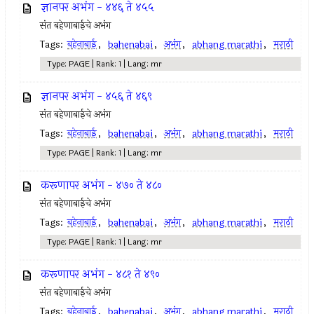
ज्ञानपर अभंग - ४४६ ते ४५५
संत बहेणाबाईचे अभंग
Tags:
बहेनाबाई
,
bahenabai
,
अभंग
,
abhang marathi
,
मराठी
Type: PAGE | Rank: 1 | Lang: mr
ज्ञानपर अभंग - ४५६ ते ४६९
संत बहेणाबाईचे अभंग
Tags:
बहेनाबाई
,
bahenabai
,
अभंग
,
abhang marathi
,
मराठी
Type: PAGE | Rank: 1 | Lang: mr
करूणापर अभंग - ४७० ते ४८०
संत बहेणाबाईचे अभंग
Tags:
बहेनाबाई
,
bahenabai
,
अभंग
,
abhang marathi
,
मराठी
Type: PAGE | Rank: 1 | Lang: mr
करूणापर अभंग - ४८१ ते ४९०
संत बहेणाबाईचे अभंग
Tags:
बहेनाबाई
,
bahenabai
,
अभंग
,
abhang marathi
,
मराठी