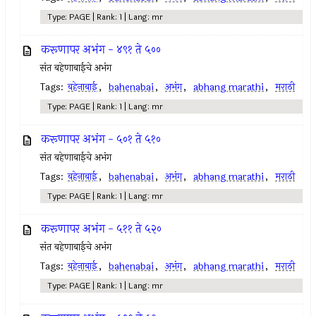
Type: PAGE | Rank: 1 | Lang: mr
करूणापर अभंग - ४९१ ते ५००
संत बहेणाबाईचे अभंग
Tags:
बहेनाबाई
,
bahenabai
,
अभंग
,
abhang marathi
,
मराठी
Type: PAGE | Rank: 1 | Lang: mr
करूणापर अभंग - ५०१ ते ५१०
संत बहेणाबाईचे अभंग
Tags:
बहेनाबाई
,
bahenabai
,
अभंग
,
abhang marathi
,
मराठी
Type: PAGE | Rank: 1 | Lang: mr
करूणापर अभंग - ५११ ते ५२०
संत बहेणाबाईचे अभंग
Tags:
बहेनाबाई
,
bahenabai
,
अभंग
,
abhang marathi
,
मराठी
Type: PAGE | Rank: 1 | Lang: mr