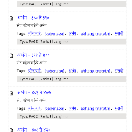
Type: PAGE | Rank: 1 | Lang: mr
अभंग - ३८० ते ३९०
संत बहेणाबाईचे अभंग
Tags:
बहेनाबाई
,
bahenabai
,
अभंग
,
abhang marathi
,
मराठी
Type: PAGE | Rank: 1 | Lang: mr
अभंग - ३९१ ते ४००
संत बहेणाबाईचे अभंग
Tags:
बहेनाबाई
,
bahenabai
,
अभंग
,
abhang marathi
,
मराठी
Type: PAGE | Rank: 1 | Lang: mr
अभंग - ४०१ ते ४०७
संत बहेणाबाईचे अभंग
Tags:
बहेनाबाई
,
bahenabai
,
अभंग
,
abhang marathi
,
मराठी
Type: PAGE | Rank: 1 | Lang: mr
अभंग - ४०८ ते ४२०