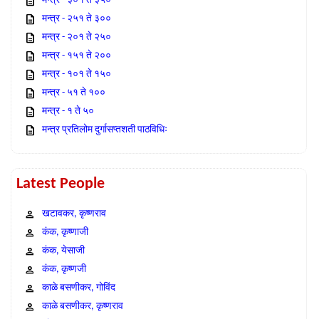
मन्त्र - ३०१ ते ३५०
मन्त्र - २५१ ते ३००
मन्त्र - २०१ ते २५०
मन्त्र - १५१ ते २००
मन्त्र - १०१ ते १५०
मन्त्र - ५१ ते १००
मन्त्र - १ ते ५०
मन्त्र प्रतिलोम दुर्गासप्तशती पाठविधिः
Latest People
खटावकर, कृष्णराव
कंक, कृष्णाजी
कंक, येसाजी
कंक, कृष्णजी
काळे बसणीकर, गोविंद
काळे बसणीकर, कृष्णराव