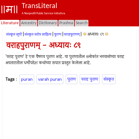
TransLiteral
A Nonprofit Public Service Initiative.
Literature
Ancestry
Dictionary
Prashna
Search
|
|
|
|
अध्यायः ८९
संस्कृत सूची
संस्कृत स्तोत्र साहित्य
पुराण
वराहपुराणम्
वराहपुराणम् - अध्यायः ८९
'वराह पुराण' हे एक वैष्णव पुराण आहे. या पुराणातील श्लोकांत भगवानांच्या वराह
अवतारातील धर्मोपदेश कथांच्या रूपात प्रस्तुत केलेला आहे.
Tags
:
puran
varah puran
पुराण
वराह पुराण
संस्कृत