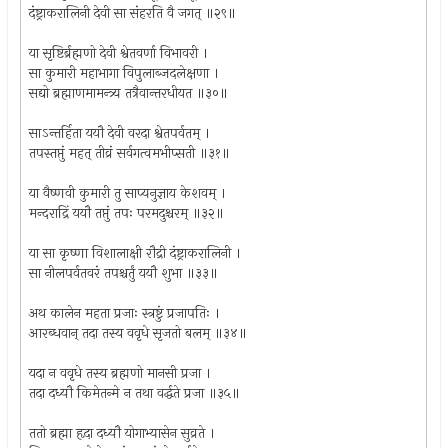
दंष्ट्राकरालिनी देवी सा संहरति वै जगत् ॥२९॥
या सृष्टिर्ब्रह्मणो देवी श्वेतवर्णा विभावरी ।
सा कुमारी महाभागा विपुलाब्जदलेक्षणा ।
सद्यो ब्रह्माणमामन्त्र्य तत्रैवान्तरधीयत ॥३०॥
साऽन्तर्हिता ययौ देवी वरदा श्वेतपर्वतम् ।
तपस्तप्तुं महत् तीव्रं सर्वगत्वमभीप्सती ॥३१॥
या वैष्णवी कुमारी तु साप्यनुज्ञाय केशवम् ।
मन्दराद्रिं ययौ तप्तुं तपः परमदुश्चरम् ॥३२॥
या सा कृष्णा विशालाक्षी रौद्री दंष्ट्राकरालिनी ।
सा नीलपर्वतवरं तपश्चर्तुं ययौ शुभा ॥३३॥
अथ कालेन महता प्रजाः स्त्रष्टुं प्रजापतिः ।
आरब्धवान् तदा तस्य ववृधे सृजतो बलम् ॥३४॥
यदा न ववृधे तस्य ब्रह्मणो मानसी प्रजा ।
तदा दध्यौ किमेतन्मे न तथा वर्द्धते प्रजा ॥३५॥
ततो ब्रह्मा हृदा दध्यौ योगाभ्यासेन सुव्रते ।