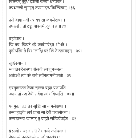
चिन्तयन् बुबुधे देवस्तां कन्यां श्वेतपर्वते ।
तपश्चरन्तीं सुमहत् तपसा दग्धकिल्बिषाम् ॥३६॥
ततो ब्रह्मा ययौ तत्र यत्र सा कमलेक्षणा ।
तपश्चरति तां दृष्ट्वा वाक्यमेतदुवाच ह ॥३७॥
ब्रह्मोवाच ।
किं तपः क्रियते भद्रे कार्यमावेक्ष्य शोभते ।
तुष्टोऽस्मि ते विशालाक्षि वरं किं ते ददाम्यहम् ॥३८॥
सृष्टिरुवाच ।
भगवन्नेकदेशस्था नोत्सहे स्थातुमञ्जसा ।
अतोऽर्थं त्वां वरं याचे सर्वगत्वमभीप्सती ॥३९॥
एवमुक्तस्तदा देव्या सृष्ट्या ब्रह्मा प्रजापतिः ।
उवाच तां तदा देवीं सर्वगा त्वं भविष्यसि ॥४०॥
एवमुक्ता तदा तेन सृष्टिः सा कमलेक्षणा ।
तस्य ह्यङ्के लयं प्राप्ता सा देवी पद्मलोचना ।
तस्मादारभ्य कालात् तु ब्राह्मी सृष्टिर्व्यवर्द्धत ॥४१॥
ब्रह्मणो मानसाः सप्त तेषामन्ये तपोधनाः ।
तेषामन्ये ततस्त्वन्ये चतुर्द्धा भूतसंग्रहः ।