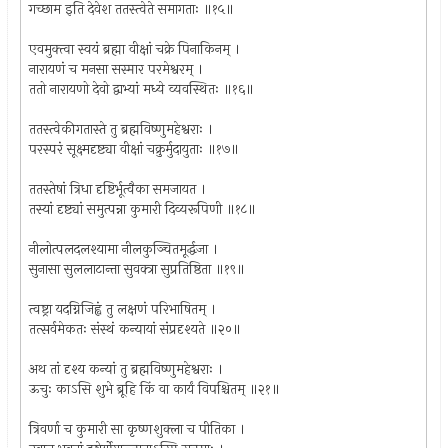
गच्छाम इति देवेश ततस्त्वेते समागताः ॥१५॥
एवमुक्त्वा स्वयं ब्रह्मा वीक्षां चक्रे पिनाकिनम् ।
नारायणं च मनसा सस्मार परमेश्वरम् ।
ततो नारायणो देवो द्वाभ्यां मध्ये व्यवस्थितः ॥१६॥
ततस्त्वेकीगतास्ते तु ब्रह्मविष्णुमहेश्वराः ।
परस्परं सूक्ष्मदृष्ट्या वीक्षां चक्रुर्मुदायुताः ॥१७॥
ततस्तेषां त्रिधा दृष्टिर्भूत्वैका समजायत ।
तस्यां दृष्ट्यां समुत्पन्ना कुमारी दिव्यरूपिणी ॥१८॥
नीलोत्पलदलश्यामा नीलकुञ्चितमूर्द्धजा ।
सुनासा सुललाटान्ता सुवक्त्रा सुप्रतिष्ठिता ॥१९॥
त्वष्ट्रा यदग्निजिह्वं तु लक्षणं परिभाषितम् ।
तत्सर्वमेकतः संस्थं कन्यायां संप्रदृश्यते ॥२०॥
अथ तां दृश्य कन्यां तु ब्रह्मविष्णुमहेश्वराः ।
ऊचुः काऽसि शुभे ब्रूहि किं वा कार्यं विपश्चितम् ॥२१॥
त्रिवर्णा च कुमारी सा कृष्णशुक्ला च पीतिका ।