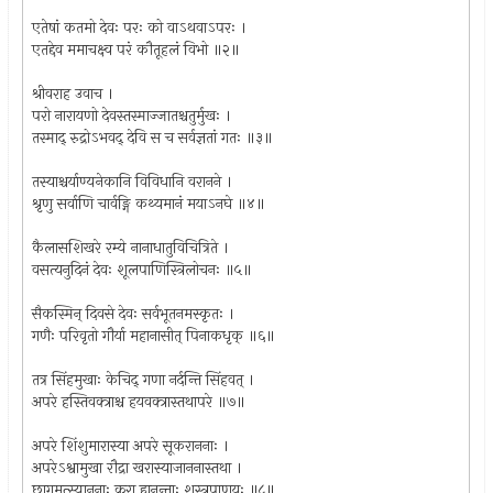
एतेषां कतमो देवः परः को वाऽथवाऽपरः ।
एतद्देव ममाचक्ष्व परं कौतूहलं विभो ॥२॥
श्रीवराह उवाच ।
परो नारायणो देवस्तस्माज्जातश्चतुर्मुखः ।
तस्माद् रुद्रोऽभवद् देवि स च सर्वज्ञतां गतः ॥३॥
तस्याश्चर्याण्यनेकानि विविधानि वरानने ।
श्रृणु सर्वाणि चार्वङ्गि कथ्यमानं मयाऽनघे ॥४॥
कैलासशिखरे रम्ये नानाधातुविचित्रिते ।
वसत्यनुदिनं देवः शूलपाणिस्त्रिलोचनः ॥५॥
सैकस्मिन् दिवसे देवः सर्वभूतनमस्कृतः ।
गणैः परिवृतो गौर्या महानासीत् पिनाकधृक् ॥६॥
तत्र सिंहमुखाः केचिद् गणा नर्दन्ति सिंहवत् ।
अपरे हस्तिवक्त्राश्च हयवक्त्रास्तथापरे ॥७॥
अपरे शिंशुमारास्या अपरे सूकराननाः ।
अपरेऽश्वामुखा रौद्रा खरास्याजाननास्तथा ।
छागमत्स्याननाः क्रूरा ह्यनन्ताः शस्त्रपाणयः ॥८॥