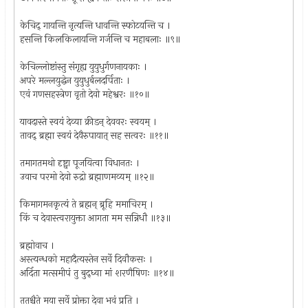
केचिद् गायन्ति नृत्यन्ति धावन्ति स्फोटयन्ति च ।
हसन्ति किलकिलायन्ति गर्जन्ति च महाबलाः ॥९॥
केचिल्लोष्टांस्तु संगृह्य युयुधुर्गणनायकाः ।
अपरे मल्लयुद्धेन युयुधुर्बलदर्पिताः ।
एवं गणसहस्त्रेण वृतो देवो महेश्वरः ॥१०॥
यावदास्ते स्वयं देव्या क्रीडन् देववरः स्वयम् ।
तावद् ब्रह्मा स्वयं देवैरुपायात् सह सत्वरः ॥११॥
तमागतमथो दृष्ट्वा पूजयित्वा विधानतः ।
उवाच परमो देवो रुद्रो ब्रह्माणमव्यम् ॥१२॥
किमागमनकृत्यं ते ब्रह्मन् ब्रूहि ममाचिरम् ।
किं च देवास्त्वरायुक्ता आगता मम सन्निधौ ॥१३॥
ब्रह्मोवाच ।
अस्त्यन्धको महादैत्यस्तेन सर्वे दिवौकसः ।
अर्दिता मत्समीपं तु बुद्ध्वा मां शरणैषिणः ॥१४॥
ततश्चैते मया सर्वे प्रोक्ता देवा भवं प्रति ।