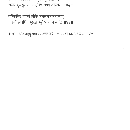
सस्थाणुजङ्गमानां च सृष्टिः सर्वत्र संस्थिता ॥४२॥
यत्किंचिद् वाङ्मयं लोके जगत्स्थावरजङ्गमम् ।
तत्सर्वं स्थापितं सृष्ट्या भूतं भव्यं च सर्वदा ॥४३॥
॥ इति श्रीवराहपुराणे भगवच्छास्त्रे एकोननवतितमोऽध्यायः ॥८९॥