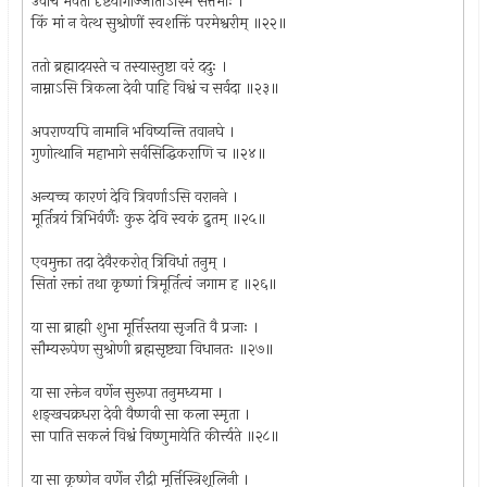
उवाच भवतां दृष्टेर्योगाज्जाताऽस्मि सत्तमाः ।
किं मां न वेत्थ सुश्रोणीं स्वशक्तिं परमेश्वरीम् ॥२२॥
ततो ब्रह्मादयस्ते च तस्यास्तुष्टा वरं ददुः ।
नाम्नाऽसि त्रिकला देवी पाहि विश्वं च सर्वदा ॥२३॥
अपराण्यपि नामानि भविष्यन्ति तवानघे ।
गुणोत्थानि महाभागे सर्वसिद्धिकराणि च ॥२४॥
अन्यच्च कारणं देवि त्रिवर्णाऽसि वरानने ।
मूर्तित्रयं त्रिभिर्वर्णैः कुरु देवि स्वकं द्रुतम् ॥२५॥
एवमुक्ता तदा देवैरकरोत् त्रिविधां तनुम् ।
सितां रक्तां तथा कृष्णां त्रिमूर्तित्वं जगाम ह ॥२६॥
या सा ब्राह्मी शुभा मूर्त्तिस्तया सृजति वै प्रजाः ।
सौम्यरूपेण सुश्रोणी ब्रह्मसृष्ट्या विधानतः ॥२७॥
या सा रक्तेन वर्णेन सुरूपा तनुमध्यमा ।
शङ्खचक्रधरा देवी वैष्णवी सा कला स्मृता ।
सा पाति सकलं विश्वं विष्णुमायेति कीर्त्त्यते ॥२८॥
या सा कृष्णेन वर्णेन रौद्री मूर्त्तिस्त्रिशूलिनी ।