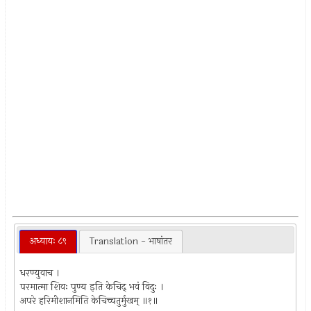
अध्यायः ८९
Translation - भाषांतर
धरण्युवाच ।
परमात्मा शिवः पुण्य इति केचिद् भवं विदुः ।
अपरे हरिमीशानमिति केचिच्चतुर्मुखम् ॥१॥