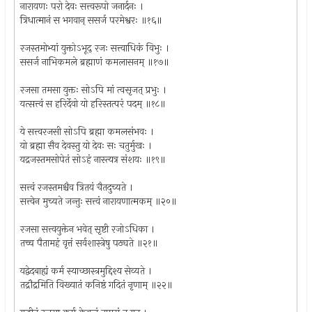
नारायणः परो देवः सत्त्वरूपो जनार्दनः ।
त्रिधात्मानं स भगवान् ससर्ज परमेश्वरः ॥१६॥
रजस्तमोभ्यां युक्तोऽभूद् रजः सत्त्वाधिकं विभुः ।
ससर्ज नाभिकमले ब्रह्माणं कमलासनम् ॥१७॥
रजसा तमसा युक्तः सोऽपि मां त्वसृजत् प्रभुः ।
यत्सत्त्वं स हरिर्देवो यो हरिस्तत्परं पदम् ॥१८॥
ये सत्त्वरजसी सोऽपि ब्रह्मा कमलसंभवः ।
यो ब्रह्मा सैव देवस्तु यो देवः सः चतुर्मुखः ।
यद्रजस्तमसोपेतं सोऽहं नास्त्यत्र संशयः ॥१९॥
सत्त्वं रजस्तमश्चैव त्रितयं चैतदुच्यते ।
सत्त्वेन मुच्यते जन्तुः सत्त्वं नारायणात्मकम् ॥२०॥
रजसा सत्त्वयुक्तेन भवेत् सृष्टी रजोऽधिका ।
तच्च पैतामहं वृत्तं सर्वशास्त्रेषु पठ्यते ॥२१॥
यद्वेदबाह्यं कर्म स्याच्छास्त्रमुद्दिश्य सेव्यते ।
तद्रौद्रमिति विख्यातं कनिष्ठं गदितं नृणाम् ॥२२॥