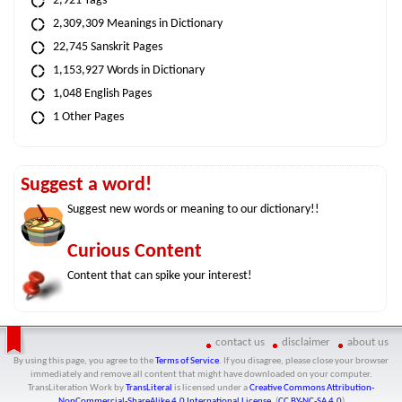
2,921 Tags
2,309,309 Meanings in Dictionary
22,745 Sanskrit Pages
1,153,927 Words in Dictionary
1,048 English Pages
1 Other Pages
Suggest a word!
Suggest new words or meaning to our dictionary!!
Curious Content
Content that can spike your interest!
contact us
disclaimer
about us
By using this page, you agree to the
Terms of Service
. If you disagree, please close your browser
immediately and remove all content that might have downloaded on your computer.
TransLiteration Work
by
TransLiteral
is licensed under a
Creative Commons Attribution-
NonCommercial-ShareAlike 4.0 International License
. (
CC BY-NC-SA 4.0
)