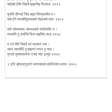
वेदवेद्योऽस्मि विप्रर्षे ब्राह्मणैश्च विशेषतः ॥४४॥
युगानि त्रीण्यहं विप्र ब्रह्मा विष्णुस्तथैव च ।
त्रयोऽपि सत्त्वादिगुणास्त्रयो वेदास्त्रयोऽग्नयः ॥४५॥
त्रयो लोकास्त्रयः संध्यास्त्रयो वर्णास्तथैव च ।
सवनानि तु तावन्ति त्रिधा बद्धमिदं जगत् ॥४६॥
य एवं वेत्ति विप्रर्षे परं नारायणं तथा ।
अपरं पद्मयोनिं तु ब्रह्माणं त्वपरं तु माम् ।
गुणतो मुख्यतस्त्वेक एवाहं मोह इत्युत ॥४७॥
॥ इति श्रीवराहपुराणे भगवच्छास्त्रे सप्ततितमोऽध्यायः ॥७०॥