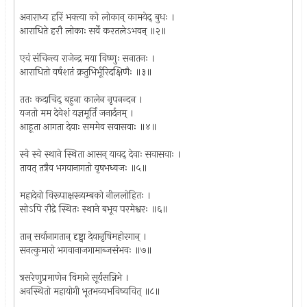
अनाराध्य हरिं भक्त्या को लोकान् कामयेद् बुधः ।
आराधिते हरौ लोकाः सर्वे करतलेऽभवन् ॥२॥
एवं संचिन्त्य राजेन्द्र मया विष्णुः सनातनः ।
आराधितो वर्षशतं क्रतुभिर्भूरिदक्षिणैः ॥३॥
ततः कदाचिद् बहुना कालेन नृपनन्दन ।
यजतो मम देवेशं यज्ञमूर्तिं जनार्दनम् ।
आहूता आगता देवाः सममेव सवासवाः ॥४॥
स्वे स्वे स्थाने स्थिता आसन् यावद् देवाः सवासवाः ।
तावत् तत्रैव भगवानागतो वृषभध्वजः ॥५॥
महादेवो विरूपाक्षस्त्र्यम्बको नीललोहितः ।
सोऽपि रौद्रे स्थितः स्थाने बभूव परमेश्वरः ॥६॥
तान् सर्वानागतान् दृष्ट्वा देवानृषिमहोरगान् ।
सनत्कुमारो भगवानाजगामाब्जसंभवः ॥७॥
त्रसरेणुप्रमाणेन विमाने सूर्यसन्निभे ।
अवस्थितो महायोगी भूतभव्यभविष्यवित् ॥८॥