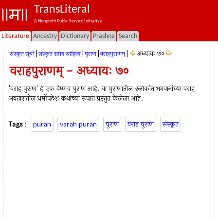
TransLiteral
A Nonprofit Public Service Initiative.
Literature
Ancestry
Dictionary
Prashna
Search
|
|
|
|
अध्यायः ७०
संस्कृत सूची
संस्कृत स्तोत्र साहित्य
पुराण
वराहपुराणम्
वराहपुराणम् - अध्यायः ७०
'वराह पुराण' हे एक वैष्णव पुराण आहे. या पुराणातील श्लोकांत भगवानांच्या वराह
अवतारातील धर्मोपदेश कथांच्या रूपात प्रस्तुत केलेला आहे.
Tags
:
puran
varah puran
पुराण
वराह पुराण
संस्कृत