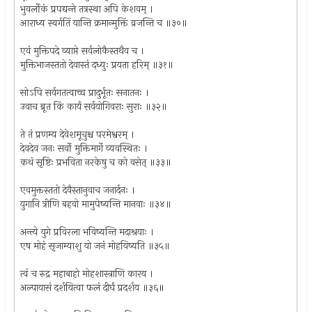
भुवर्लोकं प्रपद्यन्ते तत्रस्था अपि केशवम् ।
आराध्य स्वर्गतिं यान्ति क्रमान्मुक्तिं व्रजन्ति च ॥३०॥
एवं मुक्तिपदे व्याप्ते सर्वलोकैस्तथैव च ।
मुक्तिभाजस्ततो देवास्तं दध्युः प्रयता हरिम् ॥३१॥
सोऽपि सर्वगतत्वाच्च प्रादुर्भूतः सनातनः ।
उवाच ब्रूत किं कार्यं सर्वयोगिवराः सुराः ॥३२॥
ते तं प्रणम्य देवेशमूचुश्च परमेश्वरम् ।
देवदेव जनः सर्वो मुक्तिमार्गे व्यवस्थितः ।
कथं सृष्टिः प्रभविता नरकेषु च को वसेत् ॥३३॥
एवमुक्तस्ततो देवैस्तानुवाच जनार्दनः ।
युगानि त्रीणि बहवो मामुपेष्यन्ति मानवाः ॥३४॥
अन्त्ये युगे प्रविरला भविष्यन्ति मदाश्रयाः ।
एष मोहं सृजाम्याशु यो जनं मोहयिष्यति ॥३५॥
त्वं च रुद्र महाबाहो मोहशास्त्राणि कारय ।
अल्पायासं दर्शयित्वा फलं दीर्घं प्रदर्शय ॥३६॥