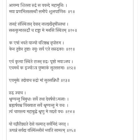
आगम्य शिरसा रुद्रं स ववन्दे महामुनिः ।
मया प्रणमितस्तस्थौ समीपे शूलपाणिनः ॥९॥
तानहं संस्थितान् देवान् नारदादीनृषींस्तथा ।
सनत्कुमाररुद्रौ च दृष्ट्वा मे मनसि स्थितम् ॥१०॥
क एषां भवते याज्यो वरिष्ठश्च नृपोत्तम ।
केन तुष्टेन तुष्टाः स्युः सर्व एते सरुद्रकाः ॥११॥
एवं कृत्वा स्थिते राजन् रुद्रः पृष्टो मयाऽनघ ।
एवमर्थं क इज्योऽत्र युष्माकं सुरसत्तमाः ॥१२॥
एवमुक्ते तदोवाच रुद्रो मां सुरसन्निधौ ॥१३॥
रुद्र उवाच ।
श्रृण्वन्तु बिबुधाः सर्वे तथा देवर्षयोऽमलाः ।
ब्रह्मर्षयश्च विख्याता सर्वे श्रृण्वन्तु मे वचः ।
त्वं चागस्त्य महाबुद्धे श्रृणु मे गदतो वचः ॥१४॥
यो यज्ञैरीड्यते देवो यस्मात् सर्वमिदं जगत् ।
उत्पन्नं सर्वदा यस्मिंल्लीनं भवति सामरम् ॥१५॥