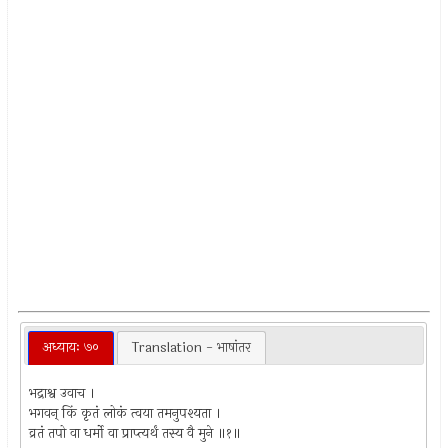
अध्यायः ७०
Translation - भाषांतर
भद्राश्व उवाच ।
भगवन् किं कृतं लोकं त्वया तमनुपश्यता ।
व्रतं तपो वा धर्मो वा प्राप्त्यर्थं तस्य वै मुने ॥१॥