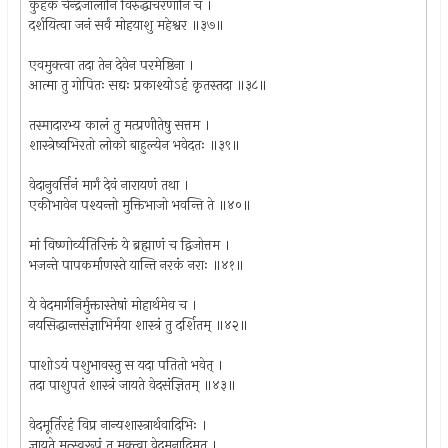
कुहकं चेन्द्रजालानि विरुद्धाचरणानि च ।
दर्शयित्वा जनं सर्वं मोहयाशु महेश्वर ॥३७॥
एवमुक्त्वा तदा तेन देवेन परमेष्ठिना ।
आत्मा तु गोपितः सद्यः प्रकाश्योऽहं कृतस्तदा ॥३८॥
तस्मादारभ्य कालं तु मत्प्रणीतेषु सत्तम ।
शास्त्रेष्वभिरतो लोको बाहुल्येन भवेदतः ॥३९॥
वेदानुवर्त्तिनं मार्गं देवं नारायणं तथा ।
एकीभावेन पश्यन्तो मुक्तिभाजो भवन्ति ते ॥४०॥
मां विष्णोर्व्यतिरिक्तं ये ब्रह्माणं च द्विजोत्तम ।
भजन्ते पापकर्माणस्ते यान्ति नरकं नराः ॥४१॥
ये वेदमार्गनिर्मुक्तास्तेषां मोहार्थमेव च ।
नयसिद्धान्तसंज्ञाभिर्मया शास्त्रं तु दर्शितम् ॥४२॥
पाशोऽयं पशुभावस्तु स यदा पतितो भवेत् ।
तदा पाशुपतं शास्त्रं जायते वेदसंज्ञितम् ॥४३॥
वेदमूर्तिरहं विप्र नान्यशास्त्रार्थवादिभिः ।
ज्ञायते मत्स्वरूपं तु मुक्त्वा वेदमनादिमत् ।