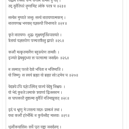
यद्धीनं रजसा कर्म केवलं तामसं तु यत् ।
तद् दुर्गतिपरं नॄणामिह लोके परत्र च ॥२३॥
सत्त्वेन मुच्यते जन्तुः सत्त्वं नारायणात्मकम् ।
नारायणश्च भगवान् यज्ञरूपी विभाव्यते ॥२४॥
कृते नारायणः शुद्धः सूक्ष्ममूर्तिरुपास्यते ।
त्रेतायां यज्ञरूपेण पञ्चरात्रैस्तु द्वापरे ॥२५॥
कलौ मत्कृतमार्गेण बहुरूपेण तामसैः ।
इज्यते द्वेषबुद्ध्या स परमात्मा जनार्दनः ॥२६॥
न तस्मात् परतो देवो भविता न भविष्यति ।
यो विष्णुः स स्वयं ब्रह्मा यो ब्रह्मा सोऽहमेव च ॥२७॥
वेदत्रयेऽपि यज्ञेऽस्मिन् याज्यं वेदेषु निश्चयः ।
यो भेदं कुरुतेऽस्माकं त्रयाणां द्विजसत्तम ।
स पापकारी दुष्टात्मा दुर्गतिं गतिमाप्नुयात् ॥२८॥
इदं च श्रृणु मेऽगस्त्य गदतः प्राक्तनं तथा ।
यथा कलौ हरेर्भक्तिं न कुर्वन्तीह मानवाः ॥२९॥
भूर्लोकवासिनः सर्वे पुरा यष्ट्वा जनार्दनम् ।