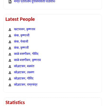
मन्त्र प्रतिलोम दुर्गासप्तशती पाठविधिः
Latest People
खटावकर, कृष्णराव
कंक, कृष्णाजी
कंक, येसाजी
कंक, कृष्णजी
काळे बसणीकर, गोविंद
काळे बसणीकर, कृष्णराव
कोल्हटकर, बळवंत
कोल्हटकर, लक्ष्मण
कोल्हटकर, गोविंद
कोल्हटकर, राम्रचंद्र
Statistics