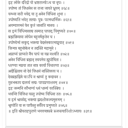
इह लोके दरिद्रो यो भ्रष्टराज्योऽथ वा नृपः ।
उपोष्य तां विधानेन स राजा जायते ध्रुवम् ॥६८॥
वन्ध्या नारी भवेद् या तु अनेन विधिना शुभा ।
उपोष्यति भवेत् तस्याः पुत्रः परमधार्मिकः ॥६९॥
अगम्यागमनं येन कृतं जानाति मानवः ।
स इमं विधिमासाद्य तस्मात् पापाद् विमुच्यते ॥७०॥
ब्रह्मक्रियाया लोपेन बहुवर्षकृतेन च ।
उपोष्येमां सकृद् भक्त्या वेदसंस्कारमाप्नुयात् ॥७१॥
किमत्र बहुनोक्तेन न तदस्ति महामुने ।
अप्राप्यं प्राप्यते नैव पापं वा यन्न नश्यति ॥७२॥
अनेन विधिना ब्रह्मन् स्वयमेव ह्युपोषिता ।
धरण्या मग्नया तात नात्र कार्या विचारणा ॥७३॥
अदीक्षिताय नो देयं विधानं नास्तिकाय च ।
देवब्रह्मद्विषे वाऽपि न श्राव्यं तु कदाचन ।
गुरुभक्ताय दातव्यं सद्यः पापप्रणाशनम् ॥७४॥
इह जन्मनि सौभाग्यं धनं धान्यं वरस्त्रियः ।
भवन्ति विविधा यस्तु उपोष्य विधिना ततः ॥७५॥
य इमं श्रावयेद् भक्त्या द्वादशीकल्पमुत्तमम् ।
श्रृणोति वा स पापैस्तु सर्वैरेव प्रमुच्यते ॥७६॥
॥ इति श्रीवराहपुराणे भगवच्छास्त्रे ऊनचत्वारिंशोऽध्यायः ॥३९॥