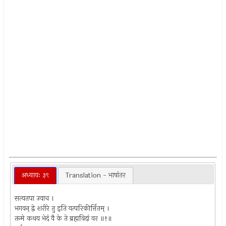
अध्यायः ३९
Translation - भाषांतर
सत्यतपा उवाच ।
भगवन् द्वे शरीरे तु इति यत्परिकीर्त्तितम् ।
तन्मे कथय भेदं वै के ते ब्रह्मविदां वर ॥१॥