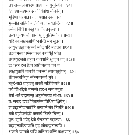
तत्र सज्जलपात्रस्थं ब्राह्मणाय कुटुम्बिने ॥५७॥
देवं दद्यान्महाभागस्ततो विप्रांश्च भोजयेत् ।
भूरिणा परमान्नेन ततः पश्चात् स्वयं नरः ।
भुञ्जीत सहितो बालैर्वाग्यतः संयतेन्द्रियः ॥५८॥
अनेन विधिना यस्तु धरणीव्रतकृन्नरः ।
तस्य पुण्यफलं चाग्र्यं श्रृणु बुद्धिमतां वर ॥५९॥
यदि वक्त्रसहस्त्राणि भवन्ति मम सुव्रत ।
आयुश्च ब्रह्मणस्तुल्यं भवेद् यदि महाव्रत ॥६०॥
तदानीमस्य धर्मस्य फलं कथयितुं भवेत् ।
तथाप्युद्देशतो ब्रह्मन् कथयामि श्रृणुष्व तत् ॥६१॥
दश सप्त दश द्वे च अष्टौ चत्वार एव च ।
लक्षायुतानि चत्वारि एकस्थं स्याच्चतुर्युगम् ॥६२॥
तैरेकसप्ततियुगं भवेन्मन्वन्तरं मुने ।
चतुर्दशाहो ब्राह्मस्तु तावती रात्रिरिष्यते ॥६३॥
एवं त्रिंशद्दिनो मासस्ते द्वादश समा स्मृता ।
तेषां शतं ब्रह्मणस्तु आयुर्नास्त्यत्र संशयः ॥६४॥
यः सकृद् द्वादशीमेतामनेन विधिना क्षिपेत् ।
स ब्रह्मलोकमाप्नोति तत्कालं चैव तिष्ठति ॥६५॥
ततो ब्रह्मोपसंहारे तल्लयं तिष्ठते चिरम् ।
पुनः सृष्टौ भवेद् देवो वैराजानां महातपाः ॥६६॥
ब्रह्महत्यादिपापानि इह लोककृतान्यपि ।
अकामे कामतो वापि तानि नश्यन्ति तत्क्षणात् ॥६७॥