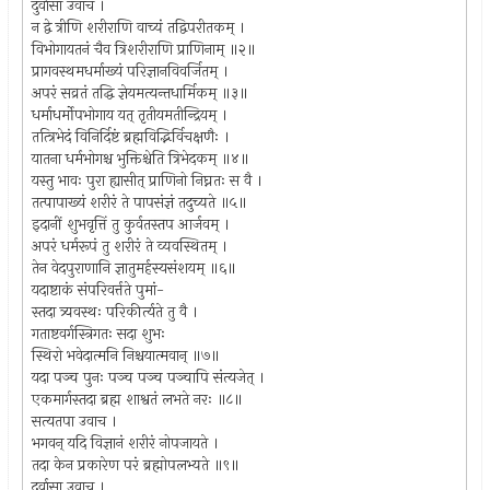
दुर्वासा उवाच ।
न द्वे त्रीणि शरीराणि वाच्यं तद्विपरीतकम् ।
विभोगायतनं चैव त्रिशरीराणि प्राणिनाम् ॥२॥
प्रागवस्थमधर्माख्यं परिज्ञानविवर्जितम् ।
अपरं सव्रतं तद्धि ज्ञेयमत्यन्तधार्मिकम् ॥३॥
धर्माधर्मोपभोगाय यत् तृतीयमतीन्द्रियम् ।
तत्त्रिभेदं विनिर्दिष्टं ब्रह्मविद्भिर्विचक्षणैः ।
यातना धर्मभोगश्च भुक्तिश्चेति त्रिभेदकम् ॥४॥
यस्तु भावः पुरा ह्यासीत् प्राणिनो निघ्नतः स वै ।
तत्पापाख्यं शरीरं ते पापसंज्ञं तदुच्यते ॥५॥
इदानीं शुभवृत्तिं तु कुर्वतस्तप आर्जवम् ।
अपरं धर्मरूपं तु शरीरं ते व्यवस्थितम् ।
तेन वेदपुराणानि ज्ञातुमर्हस्यसंशयम् ॥६॥
यदाष्टाकं संपरिवर्त्तते पुमां-
स्तदा त्र्यवस्थः परिकीर्त्यते तु वै ।
गताष्टवर्गस्त्रिगतः सदा शुभः
स्थिरो भवेदात्मनि निश्चयात्मवान् ॥७॥
यदा पञ्च पुनः पञ्च पञ्च पञ्चापि संत्यजेत् ।
एकमार्गस्तदा ब्रह्म शाश्वतं लभते नरः ॥८॥
सत्यतपा उवाच ।
भगवन् यदि विज्ञानं शरीरं नोपजायते ।
तदा केन प्रकारेण परं ब्रह्मोपलभ्यते ॥९॥
दुर्वासा उवाच ।