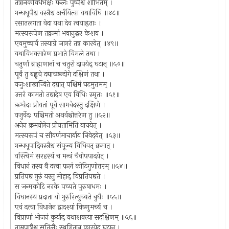
तत्रानेकविधैर्भक्षैः फलैः पुष्पैश्च शोभितम् ।
गन्धधूपैश्च वस्त्रैश्च अर्चयित्वा यथाविधि ॥४८॥
रसातलगता वेदा यथा देव त्वयाहृताः ।
मत्स्यरूपेण तद्वन्मां भवानुद्धर केशव ।
एवमुच्चार्य तस्याग्रे जागरं तत्र कारयेत् ॥४९॥
यथाविभवसारेण प्रभाते विमले तथा ।
चतुर्णां ब्राह्मणानां च चतुरो दापयेद् घटान् ॥५०॥
पूर्वं तु बह्वृचे दद्याच्छन्दोगे दक्षिणं तथा ।
यजुःशाखान्विते दद्यात् पश्चिमं घटमुत्तमम् ।
उत्तरं कामतो तद्यादेष एव विधिः स्मृतः ॥५१॥
ऋग्वेदः प्रीयतां पूर्वे सामवेदस्तु दक्षिणे ।
यजुर्वेदः पश्चिमतो अथर्वश्चोत्तरेण तु ॥५२॥
अनेन क्रमयोगेन प्रीयतामिति वाचयेत् ।
मत्स्यरूपं च सौवर्णमाचार्याय निवेदयेत् ॥५३॥
गन्धधूपादिवस्त्रैश्च संपूज्य विधिवत् क्रमात् ।
यस्त्विमं सरहस्यं च मन्त्रं चैवोपपादयेत् ।
विधानं तस्य वै दत्त्वा फलं कोटिगुणोत्तरम् ॥५४॥
प्रतिपद्य गुरुं यस्तु मोहाद् विप्रतिपद्यते ।
स जन्मकोटि नरके पच्यते पुरुषाधमः ।
विधानस्य प्रदाता यो गुरुरित्युच्यते बुधैः ॥५५॥
एवं दत्त्वा विधानेन द्वादश्यां विष्णुमर्च्य च ।
विप्राणां भोजनं कुर्याद् यथाशक्त्या सदक्षिणम् ॥५६॥
ताम्रपात्रैश्च सतिलैः स्थगितान् कारयेद् घटान् ।