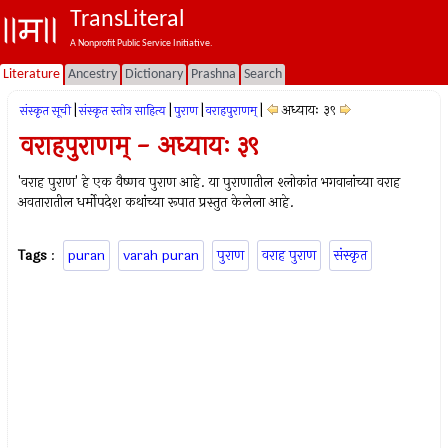
TransLiteral
A Nonprofit Public Service Initiative.
Literature
Ancestry
Dictionary
Prashna
Search
|
|
|
|
अध्यायः ३९
संस्कृत सूची
संस्कृत स्तोत्र साहित्य
पुराण
वराहपुराणम्
वराहपुराणम् - अध्यायः ३९
'वराह पुराण' हे एक वैष्णव पुराण आहे. या पुराणातील श्लोकांत भगवानांच्या वराह
अवतारातील धर्मोपदेश कथांच्या रूपात प्रस्तुत केलेला आहे.
Tags
:
puran
varah puran
पुराण
वराह पुराण
संस्कृत