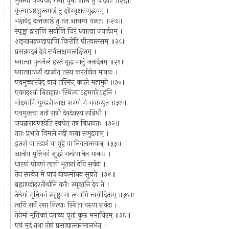
भुक्त्वा पञ्चपदं गत्वा पुनः शौचं तु पादयोः ॥२६॥
कृत्वाऽष्टाङ्गुलमात्रं तु क्षीरवृक्षसमुद्भवम् ।
भक्षयेद् दन्तकाष्ठं तु तत आचम्य यत्नतः ॥२७॥
स्पृष्ट्वा द्वाराणि सर्वाणि चिरं ध्यात्वा जनार्दनम् ।
शङ्खचक्रगदापाणिं किरीटिं पीतवाससम् ॥२८॥
प्रसन्नवदनं देवं सर्वलक्षणलक्षितम् ।
ध्यात्वा पुनर्जलं हस्ते गृह्य भानुं जनार्दनम् ॥२९॥
ध्यात्वाऽर्ध्यं दापयेत् तस्य करतोयेन मानवः ।
एवमुच्चारयेद् वाचं तस्मिन् काले महामुने ॥३०॥
एकादश्यां निराहारः स्थित्वाऽहमपरेऽहनि ।
भोक्ष्यामि पुण्डरीकाक्ष शरणं मे भवाच्युत ॥३१॥
एवमुक्त्वा ततो रात्रौ देवदेवस्य सन्निधौ ।
जपन्नारायणायेति स्वपेत् तत्र विधानतः ॥३२॥
ततः प्रभाते विमले नदीं गत्वा समुद्रगाम् ।
इतरां वा तडागं वा गृहे वा नियतात्मवान् ॥३३॥
आनीय मृत्तिकां शुद्धां मन्त्रेणानेन मानवः ।
धारणं पोषणं त्वत्तो भूतानां देवि सर्वदा ।
तेन सत्येन मे पापं यावन्मोचय सुव्रते ॥३४॥
ब्रह्माण्डोदरतीर्थानि करैः स्पृष्टानि देव ते ।
तेनेमां मृत्तिकां स्पृष्ट्वा मा लभामि त्वयोदिताम् ॥३५॥
त्वयि सर्वे रसा नित्याः स्थिता वरुण सर्वदा ।
तेनेमां मृत्तिकां प्लाव्य पूतां कुरु ममाचिरम् ॥३६॥
एवं मृदं तथा तोयं प्रसाद्यात्मानमालभेत् ।