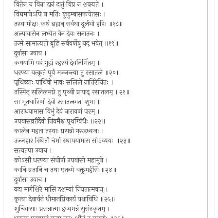
वित्तेन च विना दानं दातुं विप्र न शक्यते ।
विद्यमानेऽपि न मतिः कुटुम्बासक्तचेतसः ।
तस्य मोक्षः कथं ब्रह्मन् सर्वथा दुर्लभो हरिः ॥१८॥
अल्पायासेन लभ्येत येन देवः सनातनः ।
तन्मे सामान्यतो ब्रूहि सर्ववर्णेषु यद् भवेत् ॥१९॥
दुर्वासा उवाच ।
कथयामि परं गुह्यं रहस्यं देवनिर्मितम् ।
धरण्या यत्कृतं पूर्वं मज्जन्त्या तु रसातले ॥२०॥
पृथिव्याः पार्थिवो भावः सलिले नातिरेचितः ।
तस्मिन् सलिलमग्ने तु पृथ्वी प्रायाद् रसातलम् ॥२१॥
सा भूतधारिणी देवी रसातलगता शुभा ।
आराधयामास विभुं देवं नारायणं परम् ।
उपवासव्रतैर्देवी नियमैश्च पृथग्विधैः ॥२२॥
कालेन महता तस्याः प्रसन्नो गरुडध्वजः ।
उज्जहार स्थितौ चेमां स्थापयामास सोऽव्ययः ॥२३॥
सत्यतपा उवाच ।
कोऽसौ धरण्या संचीर्ण उपवासो महामुने ।
कानि व्रतानि च तथा एतन्मे वक्तुमर्हसि ॥२४॥
दुर्वासा उवाच ।
यदा मार्गशिरे मासि दशम्यां नियतात्मवान् ।
कृत्वा देवार्चनं धीमानग्निकार्यं यथाविधि ॥२५॥
शुचिवासाः प्रसन्नात्मा हव्यमन्नं सुसंस्कृतम् ।