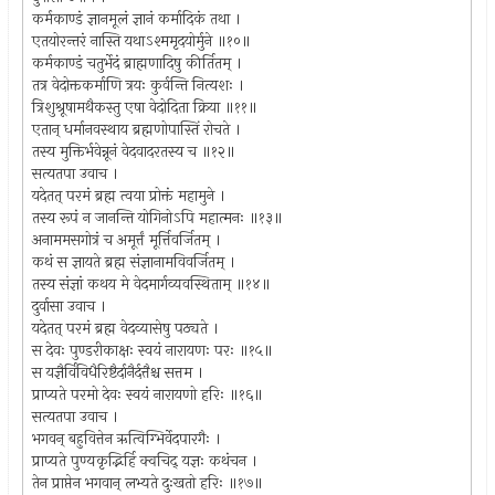
कर्मकाण्डं ज्ञानमूलं ज्ञानं कर्मादिकं तथा ।
एतयोरन्तरं नास्ति यथाऽश्ममृदयोर्मुने ॥१०॥
कर्मकाण्डं चतुर्भेदं ब्राह्मणादिषु कीर्तितम् ।
तत्र वेदोक्तकर्माणि त्रयः कुर्वन्ति नित्यशः ।
त्रिशुश्रूषामथैकस्तु एषा वेदोदिता क्रिया ॥११॥
एतान् धर्मानवस्थाय ब्रह्मणोपास्तिं रोचते ।
तस्य मुक्तिर्भवेन्नूनं वेदवादरतस्य च ॥१२॥
सत्यतपा उवाच ।
यदेतत् परमं ब्रह्म त्वया प्रोक्तं महामुने ।
तस्य रूपं न जानन्ति योगिनोऽपि महात्मनः ॥१३॥
अनाममसगोत्रं च अमूर्त्तं मूर्त्तिवर्जितम् ।
कथं स ज्ञायते ब्रह्म संज्ञानामविवर्जितम् ।
तस्य संज्ञां कथय मे वेदमार्गव्यवस्थिताम् ॥१४॥
दुर्वासा उवाच ।
यदेतत् परमं ब्रह्म वेदव्यासेषु पठ्यते ।
स देवः पुण्डरीकाक्षः स्वयं नारायणः परः ॥१५॥
स यज्ञैर्विविधैरिष्टैर्दानैर्दत्तैश्च सत्तम ।
प्राप्यते परमो देवः स्वयं नारायणो हरिः ॥१६॥
सत्यतपा उवाच ।
भगवन् बहुवित्तेन ऋत्विग्भिर्वेदपारगैः ।
प्राप्यते पुण्यकृद्भिर्हि क्वचिद् यज्ञः कथंचन ।
तेन प्राप्तेन भगवान् लभ्यते दुःखतो हरिः ॥१७॥