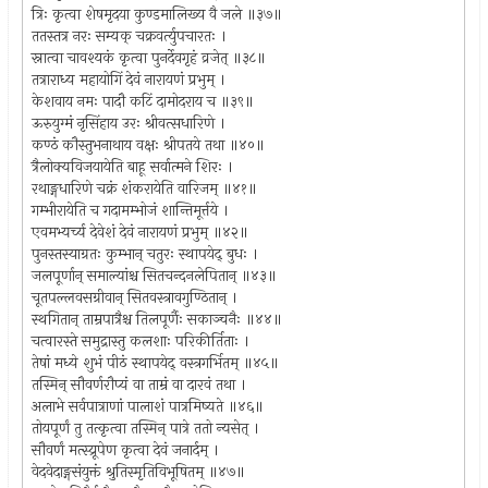
त्रिः कृत्वा शेषमृदया कुण्डमालिख्य वै जले ॥३७॥
ततस्तत्र नरः सम्यक् चक्रवर्त्युपचारतः ।
स्नात्वा चावश्यकं कृत्वा पुनर्देवगृहं व्रजेत् ॥३८॥
तत्राराध्य महायोगिं देवं नारायणं प्रभुम् ।
केशवाय नमः पादौ कटिं दामोदराय च ॥३९॥
ऊरुयुग्मं नृसिंहाय उरः श्रीवत्सधारिणे ।
कण्ठं कौस्तुभनाथाय वक्षः श्रीपतये तथा ॥४०॥
त्रैलोक्यविजयायेति बाहू सर्वात्मने शिरः ।
रथाङ्गधारिणे चक्रं शंकरायेति वारिजम् ॥४१॥
गम्भीरायेति च गदामम्भोजं शान्तिमूर्त्तये ।
एवमभ्यर्च्य देवेशं देवं नारायणं प्रभुम् ॥४२॥
पुनस्तस्याग्रतः कुम्भान् चतुरः स्थापयेद् बुधः ।
जलपूर्णान् समाल्यांश्च सितचन्दनलेपितान् ॥४३॥
चूतपल्लवसग्रीवान् सितवस्त्रावगुण्ठितान् ।
स्थगितान् ताम्रपात्रैश्च तिलपूर्णैः सकाञ्चनैः ॥४४॥
चत्वारस्ते समुद्रास्तु कलशाः परिकीर्तिताः ।
तेषां मध्ये शुभं पीठं स्थापयेद् वस्त्रगर्भितम् ॥४५॥
तस्मिन् सौवर्णरौप्यं वा ताम्रं वा दारवं तथा ।
अलाभे सर्वपात्राणां पालाशं पात्रमिष्यते ॥४६॥
तोयपूर्णं तु तत्कृत्वा तस्मिन् पात्रे ततो न्यसेत् ।
सौवर्णं मत्स्य्रूपेण कृत्वा देवं जनार्दम् ।
वेदवेदाङ्गसंयुक्तं श्रुतिस्मृतिविभूषितम् ॥४७॥