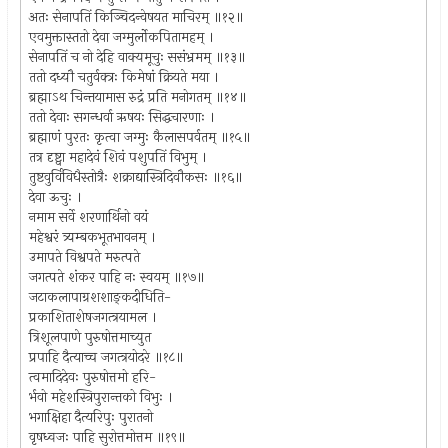
अतः सेनापतिं किञ्चिदन्वेषयत माचिरम् ॥१२॥
एवमुक्तास्ततो देवा जग्मुर्लोकपितामहम् ।
सेनापतिं च नो देहि वाक्यमूचुः ससंभ्रमम् ॥१३॥
ततो दध्यौ चतुर्वक्त्रः किमेषां क्रियते मया ।
ब्रह्माऽथ चिन्तयामास रुद्रं प्रति मनोगतम् ॥१४॥
ततो देवाः सगन्धर्वा ऋषयः सिद्धचारणाः ।
ब्रह्माणं पुरतः कृत्वा जग्मुः कैलासपर्वतम् ॥१५॥
तत्र दृष्ट्वा महादेवं शिवं पशुपतिं विभुम् ।
तुष्टवुर्विविधैस्तोत्रैः शक्राद्यास्त्रिदिवौकसः ॥१६॥
देवा ऊचुः ।
नमाम सर्वे शरणार्थिनो वयं
महेश्वरं त्र्यम्बकभूतभावनम् ।
उमापते विश्वपते मरुत्पते
जगत्पते शंकर पाहि नः स्वयम् ॥१७॥
जटाकलापाग्रशशाङ्कदीधिति-
प्रकाशिताशेषजगत्त्रयामल ।
त्रिशूलपाणे पुरुषोत्तमाच्युत
प्रपाहि दैत्याच्च जगत्त्रयोदरे ॥१८॥
त्वमादिदेवः पुरुषोत्तमो हरि-
र्भवो महेशस्त्रिपुरान्तको विभुः ।
भगाक्षिहा दैत्यरिपुः पुरातनो
वृषध्वजः पाहि सुरोत्तमोत्तम ॥१९॥