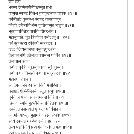
देवा ऊचुः ।
भवस्व देवसेनानीर्महेश्वरसुत प्रभो ।
षण्मुख स्कन्द विश्वेश कुक्कुटध्वज पावके ॥४०॥
कम्पितारे कुमारेश स्कन्द बालग्रहानुग ।
जितारे क्रौञ्चविध्वंस कृत्तिकासुत मातृज ॥४१॥
भूतग्रहपतिश्रेष्ठ पावकि प्रियदर्शन ।
महाभूतपतेः पुत्र त्रिलोचन नमोऽस्तु ते ॥४२॥
एवं स्तुतस्तदा देवैर्ववर्ध भवनन्दनः ।
द्वादशादित्यसंकाशो बभूवाद्भुतदर्शनः ।
त्रैलोक्यमपि तत्तेजस्तापयामास पार्थिव ॥४३॥
प्रजापाल उवाच ।
कथं तं कृत्रिकापुत्रमुक्तवन्तः सुरं गुरुम् ।
कथं च पावकिरसौ कथं वा मातृनन्दनः ॥४४॥
महातपा उवाच ।
आदिमन्वन्तरे देव उत्पत्तिर्या मयोदिता ।
परोक्षदर्शिभिर्देवैरेवमेव स्तुतः प्रभुः ॥४५॥
कृत्तिका पावकस्त्वन्यमातरो गिरिजा तथा ।
द्विजीयजन्मनि गुहस्यैते उत्पत्तिहेतवः ॥४६॥
एवमेतत् तवाख्यातं पृच्छतः पार्थिवोत्तम ।
आत्मविद्याऽमृतं गुह्यमहंकारस्य संभवः ॥४७॥
स्वयं स्कन्दो महादेवः सर्वपापप्रणाशनः ।
तस्य षष्ठीं तिथिं प्रादादभिषेके पितामहः ॥४८॥
एतां फलाशनो यस्तु क्षयेन्नियतमानसः ।