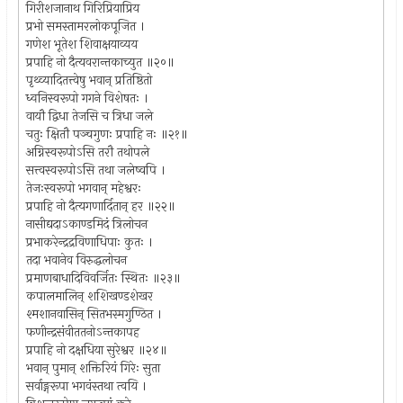
गिरीशजानाथ गिरिप्रियाप्रिय
प्रभो समस्तामरलोकपूजित ।
गणेश भूतेश शिवाक्षयाव्यय
प्रपाहि नो दैत्यवरान्तकाच्युत ॥२०॥
पृथ्व्यादितत्त्वेषु भवान् प्रतिष्ठितो
ध्वनिस्वरूपो गगने विशेषतः ।
वायौ द्विधा तेजसि च त्रिधा जले
चतुः क्षितौ पञ्चगुणः प्रपाहि नः ॥२१॥
अग्निस्वरूपोऽसि तरौ तथोपले
सत्त्वस्वरूपोऽसि तथा जलेष्वपि ।
तेजःस्वरूपो भगवान् महेश्वरः
प्रपाहि नो दैत्यगणार्दितान् हर ॥२२॥
नासीद्यदाऽकाण्डमिदं त्रिलोचन
प्रभाकरेन्द्रद्रविणाधिपाः कुतः ।
तदा भवानेव विरुद्धलोचन
प्रमाणबाधादिविवर्जितः स्थितः ॥२३॥
कपालमालिन् शशिखण्डशेखर
श्मशानवासिन् सितभस्मगुण्ठित ।
फणीन्द्रसंवीततनोऽन्तकापह
प्रपाहि नो दक्षधिया सुरेश्वर ॥२४॥
भवान् पुमान् शक्तिरियं गिरेः सुता
सर्वाङ्गरूपा भगवंस्तथा त्वयि ।