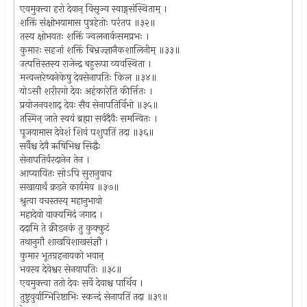
एवमुक्त्वा हरो देवान् विसृज्य स्वाङ्गसंस्थिताम् ।
शक्तिं संक्षोभयामास पुत्रहेतोः परंतप ॥३२॥
तस्य क्षोभयतः शक्तिं ज्वलनार्कसमप्रभः ।
कुमारः सहजां शक्तिं बिभ्रज्ज्ञानैकशालिनीम् ॥३३॥
उत्पत्तिस्तस्य राजेन्द्र बहुरूपा व्यवस्थिता ।
मन्वन्तरेष्वनेकेषु देवसेनापतिः किल ॥३४॥
योऽसौ शरीरगो देवः अहंकारेति कीर्त्तितः ।
प्रयोजनवशाद् देवः सैव सेनापतिर्विभो ॥३५॥
तस्मिन् जाते स्वयं ब्रह्मा सर्वदैवैः समन्वितः ।
पूजयामास देवेशं शिवं पशुपतिं तदा ॥३६॥
सर्वैश्च देवै ऋषिभिश्च सिद्धैः
सेनापतिर्वरदानेन तेन ।
आप्यायितः सोऽपि सुरानुवाच
सखायार्थं क्रडने कार्यमेव ॥३७॥
श्रुत्वा वचस्तस्य् महानुभावो
महादेवो वाक्यमिदं जगाद ।
ददामि ते क्रीडनकं तु कुक्कुटं
तथानुगौ शाखविशाखसंज्ञौ ।
कुमार भूतग्रहनायको भवान्
भवस्व देवेश्वर सेनयापतिः ॥३८॥
एवमुक्त्वा ततो देवः सर्वे देवाश्च पार्थिव ।
तुष्टुवुर्वाग्भिरिष्टाभिः स्कन्दं सेनापतिं तदा ॥३९॥