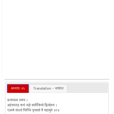
अध्यायः २५
Translation - भाषांतर
प्रजापाल उवाच ।
अहंकारात् कथं जज्ञे कार्त्तिकेयो द्विजोत्तम ।
एतन्मे संशयं छिन्धि पृच्छतो वै महामुने ॥१॥