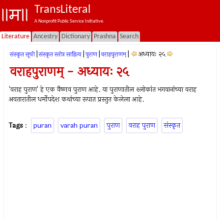
TransLiteral
A Nonprofit Public Service Initiative.
Literature
Ancestry
Dictionary
Prashna
Search
|
|
|
|
अध्यायः २५
संस्कृत सूची
संस्कृत स्तोत्र साहित्य
पुराण
वराहपुराणम्
वराहपुराणम् - अध्यायः २५
'वराह पुराण' हे एक वैष्णव पुराण आहे. या पुराणातील श्लोकांत भगवानांच्या वराह
अवतारातील धर्मोपदेश कथांच्या रूपात प्रस्तुत केलेला आहे.
Tags
:
puran
varah puran
पुराण
वराह पुराण
संस्कृत