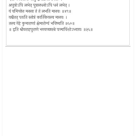
अपुत्रोऽपि लभेत् पुत्रानधनोऽपि धनं लभेत् ।
यं यमिच्छेत मनसा तं तं लभति मानवः ॥४९॥
यश्चैतत् पठति स्तोत्रं कार्तिकेयस्य मानवः ।
तस्य गेहे कुमाराणां क्षेमारोग्यं भविष्यति ॥५०॥
॥ इति श्रीवराहपुराणे भगवच्छास्त्रे पञ्चविंशोऽध्यायः ॥२५॥