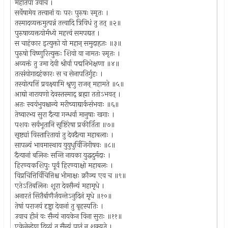
महातपा उवाच ।
सर्वेषामेव तत्त्वानां यः परः पुरुषः स्मृतः ।
तस्मादव्यक्तमुत्पन्नं तत्त्वादि त्रिविधं तु तत् ॥२॥
पुरुषाव्यक्तयोर्मध्ये महत्त्वं समपद्यत ।
स चाहंकार इत्युक्तो यो महान् समुदाहृतः ॥३॥
पुरुषो विष्णुरित्युक्तः शिवो वा नामतः स्मृतः ।
अव्यक्तं तु उमा देवी श्रीर्वा पद्मनिभेक्षणा ॥४॥
तत्संयोगादहंकारः स च सेनापतिर्गुहः ।
तस्योत्पत्तिं प्रवक्ष्यामि श्रृणु राजन् महामते ॥५॥
आद्यो नारायणो देवस्तस्माद् ब्रह्मा ततोऽभवत् ।
अतः स्वयंभुवश्चान्ये मरीच्याद्यार्कसंभवाः ॥६॥
तेष्वारभ्य सुरा दैत्या गन्धर्वा मानुषाः खगाः ।
पशवः सर्वभूतानि सृष्टिरेषा प्रकीर्तिता ॥७॥
सृष्ट्यां विस्तारितायां तु देवदैत्या महाबलाः ।
सापत्न्यं भावमास्थाय युयुधुर्विजिगीषवः ॥८॥
दैत्यानां बलिनः सन्ति नायका युद्धदुर्मदाः ।
हिरण्यकशिपुः पूर्वं हिरण्याक्षो महाबलः ।
विप्रचित्तिर्विचित्तिश्च भीमाक्षः क्रौञ्च एव च ॥९॥
एतेऽतिबलिनः शूरा देवसैन्यं महामृधे ।
अनारतं सितैर्बाणैर्जयन्तेऽनुदिनं मृधे ॥१०॥
तेषां पराजयं दृष्ट्वा देवानां तु बृहस्पतिः ।
उवाच हीनं वः सैन्यं नायकेन विना सुराः ॥११॥
एकेनेन्द्रेण दिव्यं तु सैन्यं पातुं न शक्यते ।