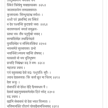
त्रिशूलरूपेण जगत्त्रयं करे
स्थितं त्रिनेत्रेषु मखाग्नयस्त्रयः ॥२५॥
जटास्वरूपेण समस्तसागराः
कुलाचलाः सिन्धुवहाश्च सर्वशः ।
शशी परं ज्ञानमिदं तव स्थितं
न देव पश्यन्ति कुदृष्टयो जनाः ॥२६॥
नारायणस्त्वं जगतां समुद्भव-
स्तथा भवः सैव चतुर्मुखो भवान् ।
सत्त्वादिभेदेन तथाग्निभेदतो
युगादिभेदेन च संस्थितस्त्रिधा ॥२७॥
भवन्तमेते सुरनायकाः प्रभो
भवार्थिनोऽन्यस्य वदन्ति तोषयन् ।
यतस्ततो नो भव भूतिभूषण
प्रपाहि विश्वेश्वर रुद्र ते नमः ॥२८॥
महातपा उवाच ।
एवं स्तुतस्तदा देवो रुद्रः पशुपतिः सुरैः ।
उवाच देवानव्यग्रः किं कार्यं ब्रूत मा चिरम् ॥२९॥
देवा ऊचुः ।
सेनापतिं नो देवेश देहि दैत्यवधाय वै ।
देवानां ब्रह्ममुख्यानामेतदेव हितं भवेत् ॥३०॥
रुद्र उवाच ।
ददामि सेनानाथं वो देवा भवत विज्वराः ।
भविष्यमस्ति पौराणं योगादीनामचिन्तयन् ॥३१॥