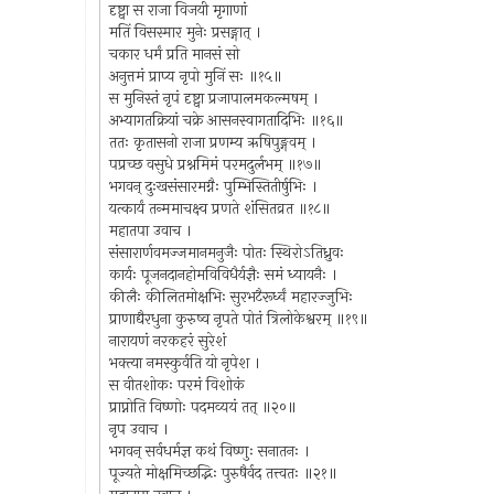
दृष्ट्वा स राजा विजयी मृगाणां
मतिं विसस्मार मुनेः प्रसङ्गात् ।
चकार धर्मं प्रति मानसं सो
अनुत्तमं प्राप्य नृपो मुनिं सः ॥१५॥
स मुनिस्तं नृपं दृष्ट्वा प्रजापालमकल्मषम् ।
अभ्यागतक्रियां चक्रे आसनस्वागतादिभिः ॥१६॥
ततः कृतासनो राजा प्रणम्य ऋषिपुङ्गवम् ।
पप्रच्छ वसुधे प्रश्नमिमं परमदुर्लभम् ॥१७॥
भगवन् दुःखसंसारमग्नैः पुम्भिस्तितीर्षुभिः ।
यत्कार्यं तन्ममाचक्ष्व प्रणते शंसितव्रत ॥१८॥
महातपा उवाच ।
संसारार्णवमज्जमानमनुजैः पोतः स्थिरोऽतिध्रुवः
कार्यः पूजनदानहोमविविधैर्यज्ञैः समं ध्यायनैः ।
कीलैः कीलितमोक्षभिः सुरभटैरूर्ध्वं महारज्जुभिः
प्राणाद्यैरधुना कुरुष्व नृपते पोतं त्रिलोकेश्वरम् ॥१९॥
नारायणं नरकहरं सुरेशं
भक्त्या नमस्कुर्वति यो नृपेश ।
स वीतशोकः परमं विशोकं
प्राप्नोति विष्णोः पदमव्ययं तत् ॥२०॥
नृप उवाच ।
भगवन् सर्वधर्मज्ञ कथं विष्णुः सनातनः ।
पूज्यते मोक्षमिच्छद्भिः पुरुषैर्वद तत्त्वतः ॥२१॥