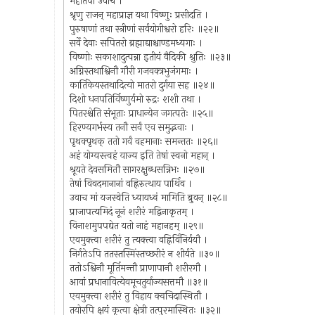
महातपा उवाच ।
श्रृणु राजन् महाप्राज्ञ यथा विष्णुः प्रसीदति ।
पुरुषाणां तथा स्त्रीणां सर्वयोगीश्वरो हरिः ॥२२॥
सर्वे देवाः सपितरो ब्रह्माद्याश्चाण्डमध्यगाः ।
विष्णोः सकाशादुत्पन्ना इतीयं वैदिकी श्रुतिः ॥२३॥
अग्निस्तथाश्विनौ गौरी गजवक्त्रभुजंगमाः ।
कार्तिकेयस्तथादित्यो मातरो दुर्गया सह ॥२४॥
दिशो धनपतिर्विष्णुर्यमो रुद्रः शशी तथा ।
पितरश्चेति संभूताः प्राधान्येन जगत्पतेः ॥२५॥
हिरण्यगर्भस्य तनौ सर्वं एव समुद्भवाः ।
पृथक्पृथक् ततो गर्वं वहमानाः समन्ततः ॥२६॥
अहं योग्यस्त्वहं याज्य इति तेषां स्वनो महान् ।
श्रूयते देवसमितौ सागरक्षुब्धसन्निभः ॥२७॥
तेषां विवदमानानां वह्निरुत्थाय पार्थिव ।
उवाच मां यजस्वेति ध्यायध्वं मामिति ब्रुवन् ॥२८॥
प्राजापत्यमिदं नूनं शरीरं मद्विनाकृतम् ।
विनाशमुपपद्येत यतो नाहं महानहम् ॥२९॥
एवमुक्त्वा शरीरं तु त्यक्त्वा वह्निर्विनिर्ययौ ।
निर्गतेऽपि ततस्तस्मिंस्तच्छरीरं न शीर्यते ॥३०॥
ततोऽश्विनौ मूर्तिमन्तौ प्राणापानौ शरीरगौ ।
आवां प्रधानावित्येवमूचतुर्याज्यसत्तमौ ॥३१॥
एवमुक्त्वा शरीरं तु विहाय क्वचिदास्थितौ ।
तयोरपि क्षयं कृत्वा क्षेत्री तत्पुरमास्थितः ॥३२॥