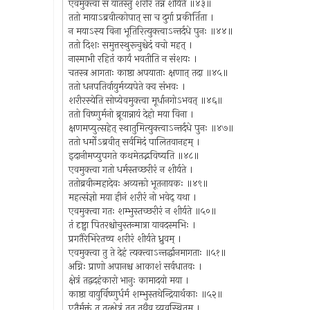
एवमुक्त्वा स यातस्तु शरीरं तन्न शीर्यते ॥४३॥
ततो मायाऽब्रवीत्कोपात् सा च दुर्गा प्रकीर्तिता ।
न मयाऽस्य विना भूतिरित्युक्त्वाऽन्तर्दधे पुनः ॥४४॥
ततो दिशः समुत्तस्थुरूचुश्चेदं वचो महत् ।
नास्माभी रहितं कार्यं भवतीति न संशयः ।
चतस्त्र आगताः काष्ठा अपयाताः क्षणात् तदा ॥४५॥
ततो धनपतिर्वायुर्मय्यपेते क्व संभवः ।
शरीरस्येति सोप्येवमुक्त्वा मूर्धानगोऽभवत् ॥४६॥
ततो विष्णुर्मनो ब्रूयान्नायं देहो मया विना ।
क्षणमप्युत्सहेत् स्थातुमित्युक्त्वाऽन्तर्दधे पुनः ॥४७॥
ततो धर्मोऽब्रवीत् सर्वमिदं पालितवानहम् ।
इदानीमप्युपगते कथमेतद्भविष्यति ॥४८॥
एवमुक्त्वा गतो धर्मस्तच्छरीरं न शीर्यते ।
ततोब्रवीन्महादेवः अव्यक्तो भूतनायकः ॥४९॥
महत्संज्ञो मया हीनं शरीरं नो भवेद् यथा ।
एवमुक्त्वा गतः शम्भुस्तच्छरीरं न शीर्यते ॥५०॥
तं दृष्ट्वा पितरश्चोचुस्तन्मात्रा यावदस्मभिः ।
प्रगतैरेभिरेतच्च शरीरं शीर्यते ध्रुवम् ।
एवमुक्त्वा तु ते देहं त्यक्त्वाऽन्तर्द्धानमागताः ॥५१॥
अग्निः प्राणो अपानश्च आकाशं सर्वधातवः ।
क्षेत्रं तद्वदहंकारो भानुः कामादयो मया ।
काष्ठा वायुर्विष्णुर्धर्म शम्भुस्तथेन्द्रियार्थकाः ॥५२॥
एतैर्मुक्तं तु तत्क्षेत्रं तत् तथैव व्यवस्थितम् ।