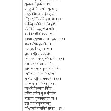
सुरक्तपद्मोदरकोमलाग्र-
नखाङ्गुलीभिः प्रसृतैः सुराणाम् ।
वराङ्गनाभिः पदपङ्क्तिमुच्चै-
विंहाय भूमिं त्वपि वृत्रशत्रोः ॥१०॥
क्वचित् समीपे तमतीव हृष्टै-
र्नानाद्विजैः षट्चृरणैश्च मत्तैः ।
वासद्भिरुच्चैर्विविधप्रमाणाः
शाखाः सुपुष्पाः समयोगयुक्ताः ॥११॥
कदम्बनीपार्ज्जुनशीलशाल-
लतागृहस्थैर्मधुरस्वरेण ।
जुष्टं विहङ्गैः सुजनप्रयोगा
निराकुला कार्यधृतिर्यथास्थैः ॥१२॥
मखाग्निधूमैरुदिताग्निहोमै-
स्ततः समन्तात् गृहमेधिभिर्द्विजैः ।
सिंहैरिवाधर्म्मकरी विदारितः
स तीक्ष्णदंष्ट्रैर्वरमत्तकेसरैः ॥१३॥
एवं स राजा विविधानुपायान्
वराश्रमे प्रेक्षमाणो विवेश ।
तस्मिद् प्रविष्टे तु स तीव्रतेजा
महातपाः पुण्यकृतां प्रधानः ।
दृष्टो यथा भानुरनन्तभानुः
कौश्यासने ब्रह्मविदां प्रधानः ॥१४॥