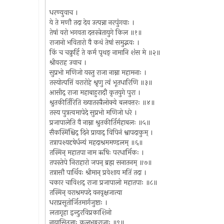
धरण्युवाच ।
ये ते मणौ तदा देव उत्पन्ना नरपुंगवाः ।
तेषां वरो भगवता दत्तस्त्रेतायुगे किल ॥१॥
राजानो भवितारो वै कथं तेषां समुद्भवः ।
किं च चक्रुर्हि ते कर्म पृथङ् नामानि शंस मे ॥२॥
श्रीवराह उवाच ।
सुप्रभो मणिजो यस्तु राजा नाम्ना महामनाः ।
तस्योत्पत्तिं वरारोहे श्रृणु त्वं भूतधारिणि ॥३॥
आसीद् राजा महाबाहुरादौ कृतयुगे पुरा ।
श्रुतकीर्तिरिति ख्यातस्त्रैलोक्ये बलवत्तरः ॥४॥
तस्य पुत्रत्वमापेदे सुप्रभो मणिजो धरे ।
प्रजापालेति वै नाम्ना श्रुतकीर्तिर्महाबलः ॥५॥
सैकस्मिंश्चिद् दिने प्रायाद् विपिनं श्वापदाकुम् ।
तत्रापश्यदृषेर्धन्यं महदाश्रममण्डलम् ॥६॥
तस्मिन् महातपा नाम ऋषिः परधार्मिकः ।
तपस्तेपे निराहारो जपन् ब्रह्म सनातनम् ॥७॥
तत्रासौ पार्थिवः श्रीमान् प्रवेशाय मतिं तदा ।
चकार चाविशद् राजा प्रजापालो महातपाः ॥८॥
तस्मिन् वराश्रमपदे वनवृक्षजात्या
धराप्रसूतोर्जितमार्गजुष्टाः ।
लतागृहा इन्दुरविप्रकाशिनो
नायासितज्ञाः कुलभृङ्गराजाः ॥९॥