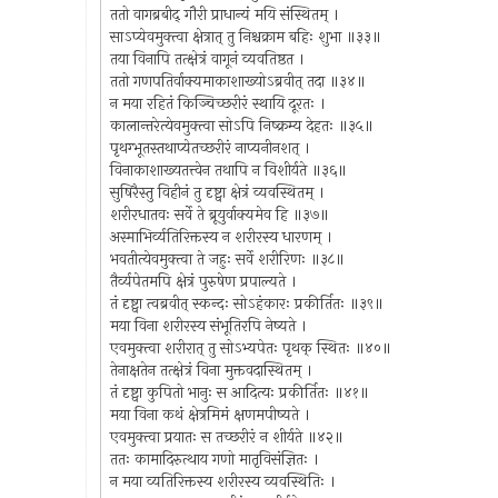
ततो वागब्रबीद् गौरी प्राधान्यं मयि संस्थितम् ।
साऽप्येवमुक्त्वा क्षेत्रात् तु निश्चक्राम बहिः शुभा ॥३३॥
तया विनापि तत्क्षेत्रं वागूनं व्यवतिष्ठत ।
ततो गणपतिर्वाक्यमाकाशाख्योऽब्रवीत् तदा ॥३४॥
न मया रहितं किञ्चिच्छरीरं स्थायि दूरतः ।
कालान्तरेत्येवमुक्त्वा सोऽपि निष्क्रम्य देहतः ॥३५॥
पृथग्भूतस्तथाप्येतच्छरीरं नाप्यनीनशत् ।
विनाकाशाख्यतत्त्वेन तथापि न विशीर्यते ॥३६॥
सुषिरैस्तु विहीनं तु दृष्ट्वा क्षेत्रं व्यवस्थितम् ।
शरीरधातवः सर्वे ते ब्रूयुर्वाक्यमेव हि ॥३७॥
अस्माभिर्व्यतिरिक्तस्य न शरीरस्य धारणम् ।
भवतीत्येवमुक्त्वा ते जहुः सर्वे शरीरिणः ॥३८॥
तैर्व्यपेतमपि क्षेत्रं पुरुषेण प्रपाल्यते ।
तं दृष्ट्वा त्वब्रवीत् स्कन्दः सोऽहंकारः प्रकीर्तितः ॥३९॥
मया विना शरीरस्य संभूतिरपि नेष्यते ।
एवमुक्त्वा शरीरात् तु सोऽभ्यपेतः पृथक् स्थितः ॥४०॥
तेनाक्षतेन तत्क्षेत्रं विना मुक्तवदास्थितम् ।
तं दृष्ट्वा कुपितो भानुः स आदित्यः प्रकीर्तितः ॥४१॥
मया विना कथं क्षेत्रमिमं क्षणमपीष्यते ।
एवमुक्त्वा प्रयातः स तच्छरीरं न शीर्यते ॥४२॥
ततः कामादिरुत्थाय गणो मातृविसंज्ञितः ।
न मया व्यतिरिक्तस्य शरीरस्य व्यवस्थितिः ।