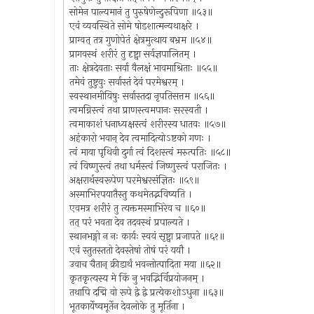
सोमेन पाल्यमानं तु पुरुषेणेन्दुरूपिणा ॥५३॥
एवं व्यवस्थिते सोमे षोडशात्मन्यथाक्षरे ।
प्राग्वत् तत्र गुणोपेतं क्षेत्रमुत्थाय बभ्रम ॥५४॥
प्रागवस्थं शरीरं तु दृष्ट्वा सर्वज्ञपालितम् ।
ताः क्षेत्रदेवताः सर्वा वैलक्षं भावमाश्रिताः ॥५५॥
तमेवं तुष्टुवुः सर्वास्तं देवं परमेश्वरम् ।
स्वस्थानमीयिषुः सर्वास्तदा नृपतिसत्तम ॥५६॥
त्वमग्निस्त्वं तथा प्राणस्त्वमपानः सरस्वती ।
त्वमाकाशं धनाध्यक्षस्त्वं शरीरस्य धातवः ॥५७॥
अहंकारो भवान् देव त्वमादित्योऽष्टको गणः ।
त्वं माया पृथिवी दुर्गा त्वं दिशस्त्वं मरुत्पतिः ॥५८॥
त्वं विष्णुस्त्वं तथा धर्मस्त्वं जिष्णुस्त्वं पराजितः ।
अक्षरार्थस्वरूपेण परमेश्वरसंज्ञितः ॥५९॥
अस्माभिरपयातैस्तु कथमेतद्भविष्यति ।
एवमत्र शरीरं तु त्यक्तमस्माभिरेव च ॥६०॥
तत् परं भवता देव तदवस्थं प्रपाल्यते ।
स्थानभङ्गो न नः कार्यः स्वयं सृष्ट्वा प्रजापते ॥६१॥
एवं स्तुतस्ततो देवस्तेषां तोषं परं ययौ ।
उवाच चैतान् क्रीडार्थं भवन्तोत्पादिता मया ॥६२॥
कृतकृत्यस्य मे किं नु भवद्भिर्विप्रयोजनम् ।
तथापि दद्मि वो रूपे द्वे द्वे प्रत्येकशोऽधुना ॥६३॥
भूतकार्येष्वमूर्तेन देवलोके तु मूर्तिना ।