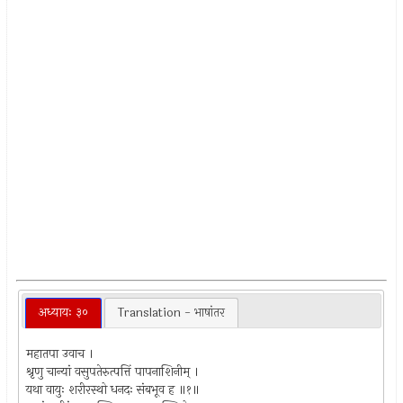
अध्यायः ३०
Translation - भाषांतर
महातपा उवाच ।
श्रृणु चान्यां वसुपतेरुत्पत्तिं पापनाशिनीम् ।
यथा वायुः शरीरस्थो धनदः संबभूव ह ॥१॥