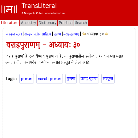
TransLiteral
A Nonprofit Public Service Initiative.
Literature
Ancestry
Dictionary
Prashna
Search
|
|
|
|
अध्यायः ३०
संस्कृत सूची
संस्कृत स्तोत्र साहित्य
पुराण
वराहपुराणम्
वराहपुराणम् - अध्यायः ३०
'वराह पुराण' हे एक वैष्णव पुराण आहे. या पुराणातील श्लोकांत भगवानांच्या वराह
अवतारातील धर्मोपदेश कथांच्या रूपात प्रस्तुत केलेला आहे.
Tags
:
puran
varah puran
पुराण
वराह पुराण
संस्कृत