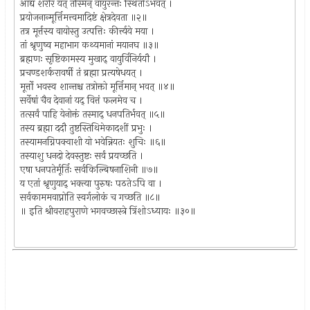
आद्यं शरीरं यत् तस्मिन् वायुरन्तः स्थितोऽभवत् ।
प्रयोजनान्मूर्त्तिमत्त्वमादिष्टं क्षेत्रदेवता ॥२॥
तत्र मूर्त्तस्य वायोस्तु उत्पत्तिः कीर्त्त्यये मया ।
तां श्रृणुष्व महाभाग कथ्यमानां मयानघ ॥३॥
ब्रह्मणः सृष्टिकामस्य मुखाद् वायुर्विनिर्ययौ ।
प्रचण्डशर्करावर्षी तं ब्रह्मा प्रत्यषेधयत् ।
मूर्त्तो भवस्व शान्तश्च तत्रोक्तो मूर्त्तिमान् भवत् ॥४॥
सर्वेषां चैव देवानां यद् वित्तं फलमेव च ।
तत्सर्वं पाहि येनोक्तं तस्माद् धनपतिर्भवत् ॥५॥
तस्य ब्रह्मा ददौ तुष्टस्तिथिमेकादशीं प्रभुः ।
तस्यामनग्निपक्वाशी यो भवेन्नियतः शुचिः ॥६॥
तस्याशु धनदो देवस्तुष्टः सर्वं प्रयच्छति ।
एषा धनपतेर्मूर्तिः सर्वकिल्बिषनाशिनी ॥७॥
य एतां श्रृणुयाद् भक्त्या पुरुषः पठतेऽपि वा ।
सर्वकाममवाप्नोति स्वर्गलोकं च गच्छति ॥८॥
॥ इति श्रीवराहपुराणे भगवच्छास्त्रे त्रिंशोऽध्यायः ॥३०॥