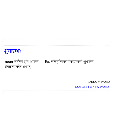
शुभारम्भः
noun
कार्यस्य शुभः आरम्भः । Ex.
सांस्कृतिकानां कार्यक्रमाणां शुभारम्भः
दीपप्रज्वालनेन अभवत् ।
RANDOM WORD
SUGGEST A NEW WORD!