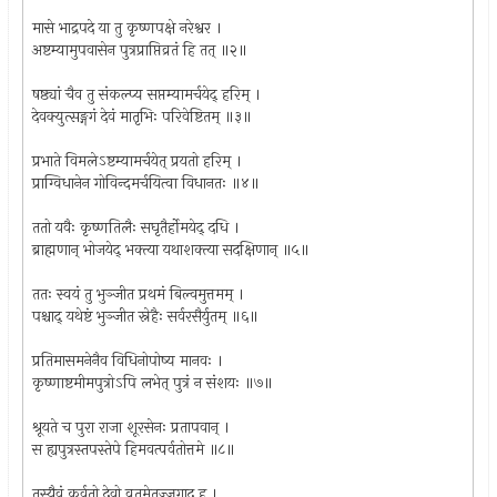
मासे भाद्रपदे या तु कृष्णपक्षे नरेश्वर ।
अष्टम्यामुपवासेन पुत्रप्राप्तिव्रतं हि तत् ॥२॥
षष्ठ्यां चैव तु संकल्प्य सप्तम्यामर्चयेद् हरिम् ।
देवक्युत्सङ्गगं देवं मातृभिः परिवेष्टितम् ॥३॥
प्रभाते विमलेऽष्टम्यामर्चयेत् प्रयतो हरिम् ।
प्राग्विधानेन गोविन्दमर्चयित्वा विधानतः ॥४॥
ततो यवैः कृष्णतिलैः सघृतैर्होमयेद् दधि ।
ब्राह्मणान् भोजयेद् भक्त्या यथाशक्त्या सदक्षिणान् ॥५॥
ततः स्वयं तु भुञ्जीत प्रथमं बिल्वमुत्तमम् ।
पश्चाद् यथेष्टं भुञ्जीत स्नेहैः सर्वरसैर्युतम् ॥६॥
प्रतिमासमनेनैव विधिनोपोष्य मानवः ।
कृष्णाष्टमीमपुत्रोऽपि लभेत् पुत्रं न संशयः ॥७॥
श्रूयते च पुरा राजा शूरसेनः प्रतापवान् ।
स ह्यपुत्रस्तपस्तेपे हिमवत्पर्वतोत्तमे ॥८॥
तस्यैवं कुर्वतो देवो व्रतमेतज्जगाद ह ।