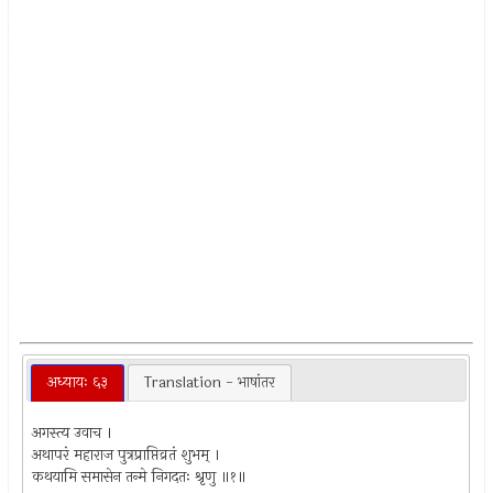
अध्यायः ६३
Translation - भाषांतर
अगस्त्य उवाच ।
अथापरं महाराज पुत्रप्राप्तिव्रतं शुभम् ।
कथयामि समासेन तन्मे निगदतः श्रृणु ॥१॥