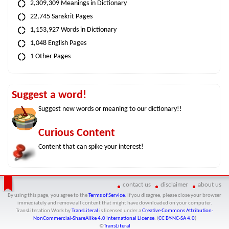
2,309,309 Meanings in Dictionary
22,745 Sanskrit Pages
1,153,927 Words in Dictionary
1,048 English Pages
1 Other Pages
Suggest a word!
Suggest new words or meaning to our dictionary!!
Curious Content
Content that can spike your interest!
contact us
disclaimer
about us
By using this page, you agree to the
Terms of Service
. If you disagree, please close your browser
immediately and remove all content that might have downloaded on your computer.
TransLiteration Work
by
TransLiteral
is licensed under a
Creative Commons Attribution-
NonCommercial-ShareAlike 4.0 International License
. (
CC BY-NC-SA 4.0
)
©
TransLiteral