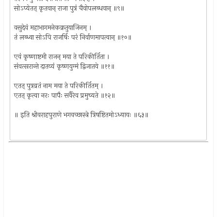
सोऽप्येतत् कृतवान् राजा पुत्रं चैवोपलब्धवान् ॥९॥
वसुदेवं महाभागमनेकक्रतुयाजिनम् ।
तं लब्ध्वा सोऽपि राजर्षिः परं निर्वाणमापत्वान् ॥१०॥
एवं कृष्णाष्टमी राजन् मया ते परिकीर्तिता ।
संवत्सरान्ते दातव्यं कृष्णयुग्मं द्विजातये ॥११॥
एतत् पुत्रव्रतं नाम मया ते परिकीर्तितम् ।
एतत् कृत्वा नरः पापैः सर्वैरेव प्रमुच्यते ॥१२॥
॥ इति श्रीवराहपुराणे भगवच्छास्त्रे त्रिषष्टितमोऽध्यायः ॥६३॥