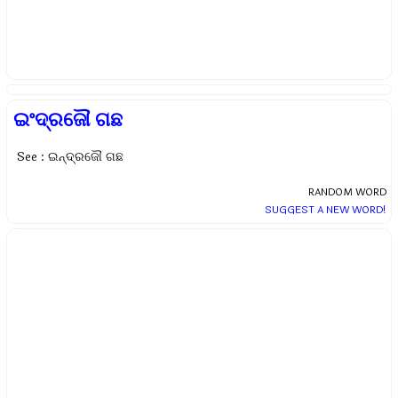
ଇଂଦ୍ରଜୌ ଗଛ
See : ଇନ୍ଦ୍ରଜୌ ଗଛ
RANDOM WORD
SUGGEST A NEW WORD!