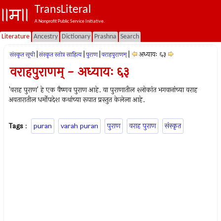
TransLiteral
A Nonprofit Public Service Initiative.
Literature
Ancestry
Dictionary
Prashna
Search
|
|
|
|
अध्यायः ६३
संस्कृत सूची
संस्कृत स्तोत्र साहित्य
पुराण
वराहपुराणम्
वराहपुराणम् - अध्यायः ६३
'वराह पुराण' हे एक वैष्णव पुराण आहे. या पुराणातील श्लोकांत भगवानांच्या वराह
अवतारातील धर्मोपदेश कथांच्या रूपात प्रस्तुत केलेला आहे.
Tags
:
puran
varah puran
पुराण
वराह पुराण
संस्कृत