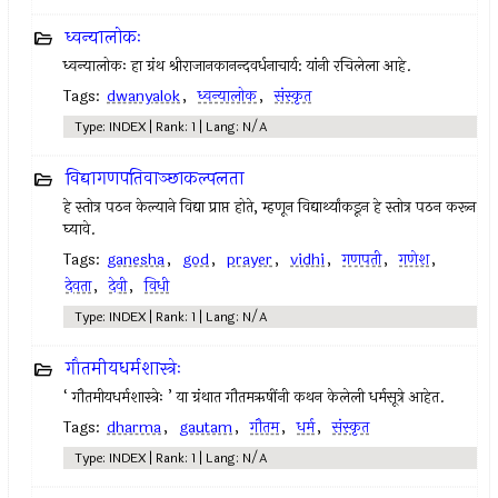
ध्वन्यालोकः
ध्वन्यालोकः हा ग्रंथ श्रीराजानकानन्दवर्धनाचार्य: यांनी रचिलेला आहे.
Tags:
dwanyalok
,
ध्वन्यालोक
,
संस्कृत
Type: INDEX | Rank: 1 | Lang: N/A
विद्यागणपतिवाञ्छाकल्पलता
हे स्तोत्र पठन केल्याने विद्या प्राप्त होते, म्हणून विद्यार्थ्यांकडून हे स्तोत्र पठन करून
घ्यावे.
Tags:
ganesha
,
god
,
prayer
,
vidhi
,
गणपती
,
गणेश
,
देवता
,
देवी
,
विधी
Type: INDEX | Rank: 1 | Lang: N/A
गौतमीयधर्मशास्त्रेः
‘ गौतमीयधर्मशास्त्रेः ’ या ग्रंथात गौतमऋषींनी कथन केलेली धर्मसूत्रे आहेत.
Tags:
dharma
,
gautam
,
गौतम
,
धर्म
,
संस्कृत
Type: INDEX | Rank: 1 | Lang: N/A