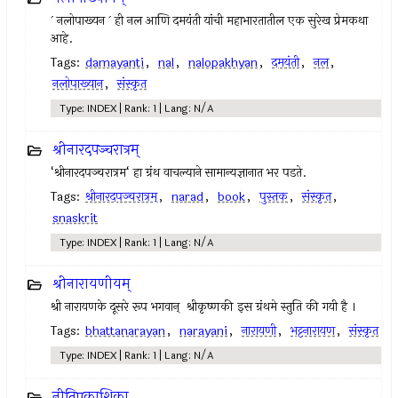
` नलोपाख्यन ` ही नल आणि दमयंती यांची महाभारतातील एक सुरेख प्रेमकथा
आहे.
Tags:
damayanti
,
nal
,
nalopakhyan
,
दमयंती
,
नल
,
नलोपाख्यान
,
संस्कृत
Type: INDEX | Rank: 1 | Lang: N/A
श्रीनारदपञ्चरात्रम्
‘श्रीनारदपञ्चरात्रम‘ हा ग्रंथ वाचल्याने सामान्यज्ञानात भर पडते.
Tags:
श्रीनारदपञ्चरात्रम्
,
narad
,
book
,
पुस्तक
,
संस्कृत
,
snaskrit
Type: INDEX | Rank: 1 | Lang: N/A
श्रीनारायणीयम्
श्री नारायणके दूसरे रूप भगवान् ‍ श्रीकृष्णकी इस ग्रंथमे स्तुति की गयी है ।
Tags:
bhattanarayan
,
narayani
,
नारायणी
,
भट्टनारायण
,
संस्कृत
Type: INDEX | Rank: 1 | Lang: N/A
नीतिप्रकाशिका