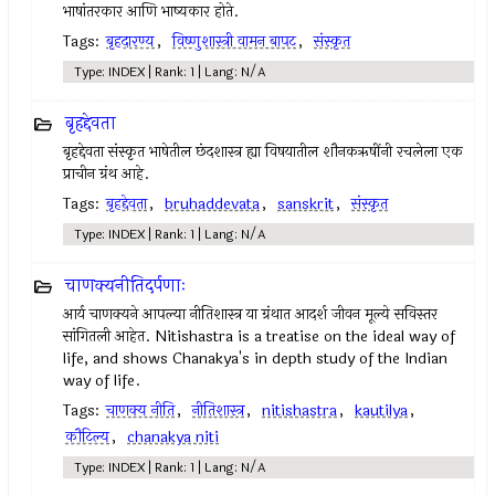
भाषांतरकार आणि भाष्यकार होते.
Tags:
बृहदारण्य
,
विष्णुशास्त्री वामन बापट
,
संस्कृत
Type: INDEX | Rank: 1 | Lang: N/A
बृहद्देवता
बृहद्देवता संस्कृत भाषेतील छंदशास्त्र ह्या विषयातील शौनकऋषींनी रचलेला एक
प्राचीन ग्रंथ आहे.
Tags:
बृहद्देवता
,
bruhaddevata
,
sanskrit
,
संस्कृत
Type: INDEX | Rank: 1 | Lang: N/A
चाणक्यनीतिदर्पणाः
आर्य चाणक्यने आपल्या नीतिशास्त्र या ग्रंथात आदर्श जीवन मूल्ये सविस्तर
सांगितली आहेत. Nitishastra is a treatise on the ideal way of
life, and shows Chanakya's in depth study of the Indian
way of life.
Tags:
चाणक्य नीति
,
नीतिशास्त्र
,
nitishastra
,
kautilya
,
कौटिल्य
,
chanakya niti
Type: INDEX | Rank: 1 | Lang: N/A