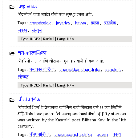
चन्द्रालोकः
‘चंद्रलोक’ कवी जयदेव यांची एक सुमधुर रचना आहे.
Tags:
chandralok
,
jayadev
,
kavya
,
काव्य
,
चंद्रलोक
,
जयदेव
,
संस्कृत
Type: INDEX | Rank: 1 | Lang: N/A
चमत्कारचन्द्रिका
श्रीहरिची माला आणि श्रीराधाचा मुक्ताहार यांची ही कथा आहे.
Tags:
चमत्कार चन्द्रिका
,
chamatkar chandrika
,
sanskrit
,
संस्कृत
Type: INDEX | Rank: 1 | Lang: N/A
चौरपंचाशिका
‘चौरपंचाशिका’ हे प्रेमकाव्य काश्मिरी कवी बिल्हाना याने ११ व्या लिहीले
आहे.This love poem ‘chaurapanchashika' of fifty stanzas
was written by the Kasmiri poet Bilhana Kavi in the 11th
century.
Tags:
चौरपंचाशिका
,
chaurapanchashika
,
poem
,
काव्य