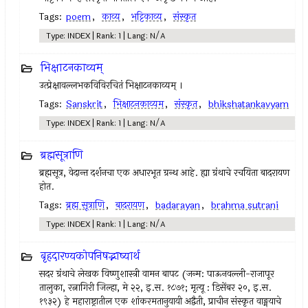
Tags:
poem
,
काव्य
,
भट्टिकाव्य
,
संस्कृत
Type: INDEX | Rank: 1 | Lang: N/A
भिक्षाटनकाव्यम्
उत्प्रेक्षावल्लभकविविरचितं भिक्षाटनकाव्यम् ।
Tags:
Sanskrit
,
भिक्षाटनकाव्यम
,
संस्कृत
,
bhikshatankavyam
Type: INDEX | Rank: 1 | Lang: N/A
ब्रह्मसूत्राणि
ब्रह्मसूत्र, वेदान्त दर्शनचा एक अधारभूत ग्रन्थ आहे. ह्या ग्रंथाचे रचयिता बादरायण
होत.
Tags:
ब्रह्म सूत्राणि
,
बादरायण
,
badarayan
,
brahma sutrani
Type: INDEX | Rank: 1 | Lang: N/A
बृहदारण्यकोपनिषद्भाष्यार्थ
सदर ग्रंथाचे लेखक विष्णुशास्त्री वामन बापट (जन्म: पाऊनवल्ली-राजापूर
तालुका, रत्नागिरी जिल्हा, मे २२, इ.स. १८७१; मृत्यू : डिसेंबर २०, इ.स.
१९३२) हे महाराष्ट्रातील एक शांकरमतानुयायी अद्वैती, प्राचीन संस्कृत वाङ्मयाचे