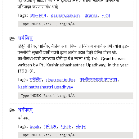
'दशरूपकम्' नाट्यशास्त्रातील दशरूप लक्षण आणि त्यातील विशेषतांचे
प्रतिपादन करणारा ग्रंथ आहे.
Tags:
दशरूपकम्
,
dasharupakam
,
drama
,
नाट्य
Type: INDEX | Rank: 1 | Lang: N/A
धर्मसिंधु
हिंदूंचे ऐहिक, धार्मिक, नैतिक अशा विषयात नियंत्रण करावे आणि त्यांना इह-
परलोकी सुखाची प्राप्ती व्हावी ह्याच अत्यंत उदात्त हेतूने प्रेरित होउन श्री.
काशीनाथशास्त्री उपाध्याय यांनी हा ग्रंथ रचला आहे.This Grantha was
written by Pt. Kashinathashastree Upadhyay, in the year
1790-91.
Tags:
धर्मसिंधु
,
dharmasindhu
,
काशीनाथशास्त्री उपाध्याय
,
kashinathashastri upadhyay
Type: INDEX | Rank: 1 | Lang: N/A
धर्मपदम्
धर्मपदम्
Tags:
book
,
धर्मपदम्
,
पुस्तक
,
संस्कृत
Type: INDEX | Rank: 1 | Lang: N/A