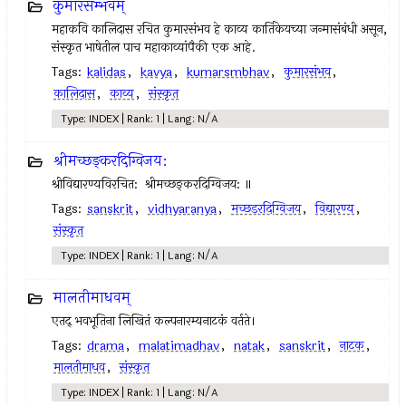
कुमारसम्भवम्
महाकवि कालिदास रचित कुमारसंभव हे काव्य कार्तिकेयच्या जन्मासंबंधी असून,
संस्कृत भाषेतील पाच महाकाव्यांपैकी एक आहे.
Tags:
kalidas
,
kavya
,
kumarsmbhav
,
कुमारसंभव
,
कालिदास
,
काव्य
,
संस्कृत
Type: INDEX | Rank: 1 | Lang: N/A
श्रीमच्छङ्करदिग्विजय:
श्रीविद्यारण्यविरचित: श्रीमच्छङ्करदिग्विजय: ॥
Tags:
sanskrit
,
vidhyaranya
,
मच्छडरदिग्विजय
,
विद्यारण्य
,
संस्कृत
Type: INDEX | Rank: 1 | Lang: N/A
मालतीमाधवम्
एतद् भवभूतिना लिखितं कल्पनारम्यनाटकं वर्तते।
Tags:
drama
,
malatimadhav
,
natak
,
sanskrit
,
नाटक
,
मालतीमाधव
,
संस्कृत
Type: INDEX | Rank: 1 | Lang: N/A