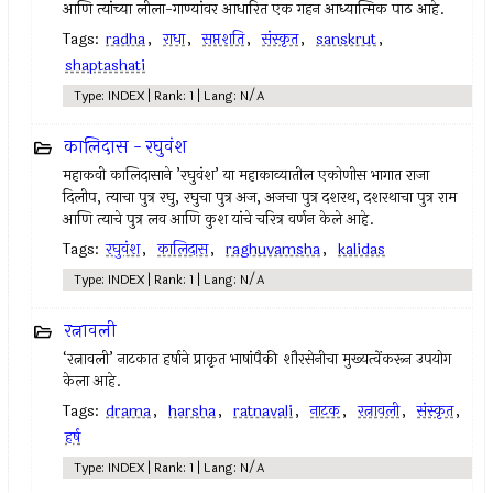
आणि त्यांच्या लीला-गाण्यांवर आधारित एक गहन आध्यात्मिक पाठ आहे.
Tags:
radha
,
राधा
,
सप्तशति
,
संस्कृत
,
sanskrut
,
shaptashati
Type: INDEX | Rank: 1 | Lang: N/A
कालिदास - रघुवंश
महाकवी कालिदासाने ’रघुवंश’ या महाकाव्यातील एकोणीस भागात राजा
दिलीप, त्याचा पुत्र रघु, रघुचा पुत्र अज, अजचा पुत्र दशरथ, दशरथाचा पुत्र राम
आणि त्याचे पुत्र लव आणि कुश यांचे चरित्र वर्णन केले आहे.
Tags:
रघुवंश
,
कालिदास
,
raghuvamsha
,
kalidas
Type: INDEX | Rank: 1 | Lang: N/A
रत्नावली
‘रत्नावली’ नाटकात हर्षाने प्राकृत भाषांपैकी शौरसेनीचा मुख्यत्वेंकरून उपयोग
केला आहे.
Tags:
drama
,
harsha
,
ratnavali
,
नाटक
,
रत्नावली
,
संस्कृत
,
हर्ष
Type: INDEX | Rank: 1 | Lang: N/A