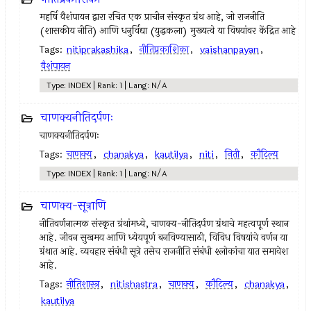
महर्षि वैशंपायन द्वारा रचित एक प्राचीन संस्कृत ग्रंथ आहे, जो राजनीति
(शासकीय नीति) आणि धनुर्विद्या (युद्धकला) मुख्यत्वे या विषयांवर केंद्रित आहे
Tags:
nitiprakashika
,
नीतिप्रकाशिका
,
vaishanpayan
,
वैशंपायन
Type: INDEX | Rank: 1 | Lang: N/A
चाणक्यनीतिदर्पणः
चाणक्यनीतिदर्पणः
Tags:
चाणक्य
,
chanakya
,
kautilya
,
niti
,
निती
,
कौटिल्य
Type: INDEX | Rank: 1 | Lang: N/A
चाणक्य-सूत्राणि
नीतिवर्णनात्मक संस्कृत ग्रंथांमध्ये, चाणक्य-नीतिदर्पण ग्रंथाचे महत्वपूर्ण स्थान
आहे. जीवन सुखमय आणि ध्येयपूर्ण बनविण्यासाठी, विविध विषयांचे वर्णन या
ग्रंथात आहे. व्यवहार संबंधी सूत्रे तसेच राजनीति संबंधी श्लोकांचा यात समावेश
आहे.
Tags:
नीतिशास्त्र
,
nitishastra
,
चाणक्य
,
कौटिल्य
,
chanakya
,
kautilya