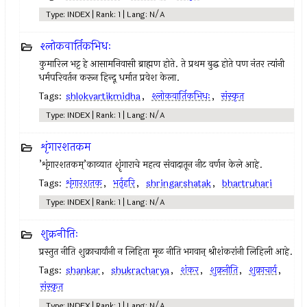
Type: INDEX | Rank: 1 | Lang: N/A
श्लोकवार्तिकभिधः
कुमारिल भट्ट हे आसामनिवासी ब्राह्मण होते. ते प्रथम बुद्ध होते पण नंतर त्यांनी
धर्मपरिवर्तन करून हिन्दू धर्मात प्रवेश केला.
Tags:
shlokvartikmidha
,
श्लोकवार्तिकभिधः
,
संस्कृत
Type: INDEX | Rank: 1 | Lang: N/A
शृंगारशतकम‍
’शृंगारशतकम्’काव्यात शॄंगाराचे महत्व संवादातून नीट वर्णन केले आहे.
Tags:
शृंगारशतक
,
भर्तृहरि
,
shringarshatak
,
bhartruhari
Type: INDEX | Rank: 1 | Lang: N/A
शुक्रनीतिः
प्रस्तुत नीति शुक्राचार्यांनी न लिहिता मूळ नीति भगवान् श्रीशंकरांनी लिहिली आहे.
Tags:
shankar
,
shukracharya
,
शंकर
,
शुक्रनीति
,
शुक्राचार्य
,
संस्कृत
Type: INDEX | Rank: 1 | Lang: N/A