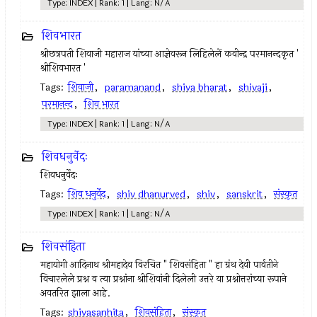
Type: INDEX | Rank: 1 | Lang: N/A
शिवभारत
श्रीछत्रपती शिवाजी महाराज यांच्या आज्ञेवरून लिहिलेलें कवीन्द्र परमानन्दकृत '
श्रीशिवभारत '
Tags:
शिवाजी
,
paramanand
,
shiva bharat
,
shivaji
,
परमानन्द
,
शिव भारत
Type: INDEX | Rank: 1 | Lang: N/A
शिवधनुर्वेदः
शिवधनुर्वेदः
Tags:
शिव धनुर्वेद
,
shiv dhanurved
,
shiv
,
sanskrit
,
संस्कृत
Type: INDEX | Rank: 1 | Lang: N/A
शिवसंहिता
महायोगी आदिनाथ श्रीमहादेव विरचित " शिवसंहिता " हा ग्रंथ देवी पार्वतीने
विचारलेले प्रश्न व त्या प्रश्नांना श्रीशिवांनी दिलेली उत्तरे या प्रश्नोत्तरांच्या रूपाने
अवतरित झाला आहे.
Tags:
shivasanhita
,
शिवसंहिता
,
संस्कृत