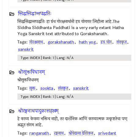
सिद्धसिद्धान्तपद्धतिः
सिद्धसिद्धान्तपद्धतिः हा ग्रंथ गोरक्षनाथांनी हठ योगावर लिहीला आहे.The
Siddha Siddhanta Paddhati is a very early extant Hatha
Yoga Sanskrit text attributed to Gorakshanath.
Tags:
गोरक्षनाथ
,
gorakshanath
,
hath yog
,
हठ योग
,
संस्कृत
,
sanskrit
Type: INDEX | Rank: 1 | Lang: N/A
श्रीसूक्तविधानम्
श्रीसूक्तविधानम्
Tags:
सूक्त
,
sookta
,
संस्कृत
,
sanskrit
Type: INDEX | Rank: 1 | Lang: N/A
श्रीरङ्गनाथपादुकासहस्रम्
हे काव्य केवळा भक्तिच नाही, तर दार्शनिक आणि काव्यात्मक उत्कृष्टतेचा पण्
अद्भुत संगम आहे.
Tags:
ranganath
,
रङ्गनाथ
,
श्रीवेदान्त देसिकन
,
srivedant