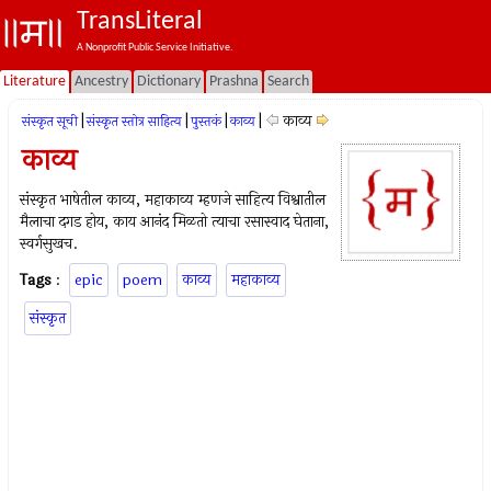
TransLiteral
A Nonprofit Public Service Initiative.
Literature
Ancestry
Dictionary
Prashna
Search
|
|
|
|
काव्य
संस्कृत सूची
संस्कृत स्तोत्र साहित्य
पुस्तकं
काव्य
काव्य
संस्कृत भाषेतील काव्य, महाकाव्य म्हणजे साहित्य विश्वातील
मैलाचा दगड होय, काय आनंद मिळतो त्याचा रसास्वाद घेताना,
स्वर्गसुखच.
Tags
:
epic
poem
काव्य
महाकाव्य
संस्कृत