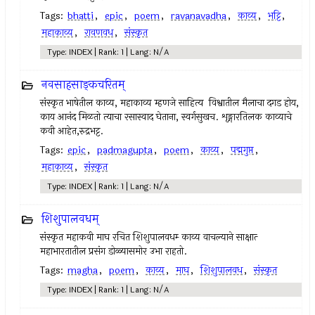
Tags:
bhatti
,
epic
,
poem
,
ravanavadha
,
काव्य
,
भट्टि
,
महाकाव्य
,
रावणवध
,
संस्कृत
Type: INDEX | Rank: 1 | Lang: N/A
नवसाहसाङ्कचरितम्‌
संस्कृत भाषेतील काव्य, महाकाव्य म्हणजे साहित्य विश्वातील मैलाचा दगड होय,
काय आनंद मिळतो त्याचा रसास्वाद घेताना, स्वर्गसुखच. शृङ्गारतिलक काव्याचे
कवी आहेत,रुद्रभट्ट.
Tags:
epic
,
padmagupta
,
poem
,
काव्य
,
पद्मगुप्त
,
महाकाव्य
,
संस्कृत
Type: INDEX | Rank: 1 | Lang: N/A
शिशुपालवधम्‌
संस्कृत महाकवी माघ रचित शिशुपालवधम्‍ काव्य वाचल्याने साक्षात्‍
महाभारतातील प्रसंग डोळ्यासमोर उभा राहतो.
Tags:
magha
,
poem
,
काव्य
,
माघ
,
शिशुपालवध
,
संस्कृत
Type: INDEX | Rank: 1 | Lang: N/A