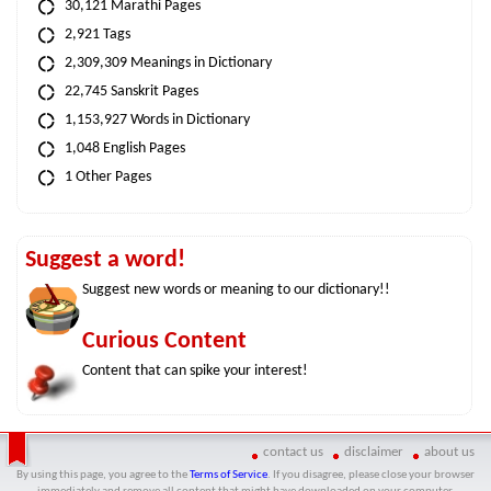
30,121 Marathi Pages
2,921 Tags
2,309,309 Meanings in Dictionary
22,745 Sanskrit Pages
1,153,927 Words in Dictionary
1,048 English Pages
1 Other Pages
Suggest a word!
Suggest new words or meaning to our dictionary!!
Curious Content
Content that can spike your interest!
contact us
disclaimer
about us
By using this page, you agree to the
Terms of Service
. If you disagree, please close your browser