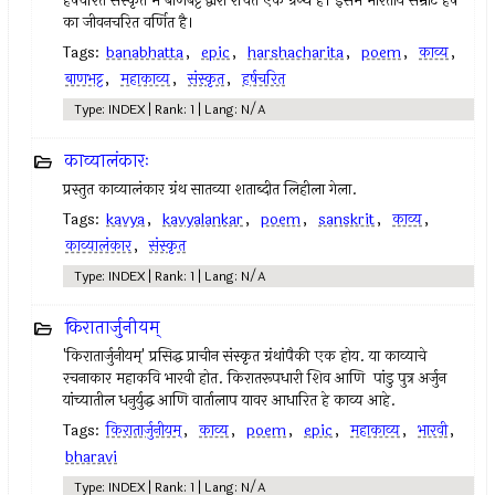
हर्षचरित संस्कृत में बाणबट्ट द्वारा रचित एक ग्रन्थ है। इसमें भारतीय सम्राट हर्ष
का जीवनचरित वर्णित है।
Tags:
banabhatta
,
epic
,
harshacharita
,
poem
,
काव्य
,
बाणभट्ट
,
महाकाव्य
,
संस्कृत
,
हर्षचरित
Type: INDEX | Rank: 1 | Lang: N/A
काव्यालंकारः
प्रस्तुत काव्यालंकार ग्रंथ सातव्या शताब्दीत लिहीला गेला.
Tags:
kavya
,
kavyalankar
,
poem
,
sanskrit
,
काव्य
,
काव्यालंकार
,
संस्कृत
Type: INDEX | Rank: 1 | Lang: N/A
किरातार्जुनीयम्‌
'किरातार्जुनीयम्' प्रसिद्ध प्राचीन संस्कृत ग्रंथांपैकी एक होय. या काव्याचे
रचनाकार महाकवि भारवी होत. किरातरूपधारी शिव आणि पांडु पुत्र अर्जुन
यांच्यातील धनुर्युद्ध आणि वार्तालाप यावर आधारित हे काव्य आहे.
Tags:
किरातार्जुनीयम्
,
काव्य
,
poem
,
epic
,
महाकाव्य
,
भारवी
,
bharavi
Type: INDEX | Rank: 1 | Lang: N/A