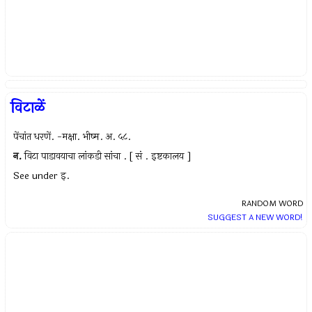
विटाळें
पेंचांत धरणें. -मक्षा. भीष्म. अ. ५८.
न.
विटा पाडावयाचा लांकडी सांचा . [ सं . इष्टकालय ]
See under इ.
RANDOM WORD
SUGGEST A NEW WORD!