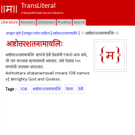
TransLiteral
A Nonprofit Public Service Initiative.
Literature
Ancestry
Dictionary
Prashna
Search
|
|
|
अष्टोत्तरशतनामावलिः
संस्कृत सूची
संस्कृत स्तोत्र साहित्य
अष्टोत्तरशतनामावलिः
अष्टोत्तरशतनामावलिः
अष्टोत्तरशतनामावलिः म्हणजे देवी देवतांची एकशे आठ नावे,
जी जप करताना म्हणावयाची असतात. नावे घेताना १०८
मण्यांची जपमाळ वापरतात.
Ashtottara shatanamavali means 108 names
of almighty God and Godess.
Tags
:
108
अष्टोत्तरशतनामावलि
देवता
देवी