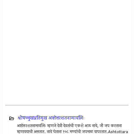
श्रीषण्मुखप्रतिमुख अष्टोत्तरशतनामावलिः
अष्टोत्तरशतनामावलिः म्हणजे देवी देवतांची एकशे आठ नावे, जी जप करताना
म्हणावयाची असतात. नावे घेताना १०८ मण्यांची जपमाळ वापरतात.Ashtottara