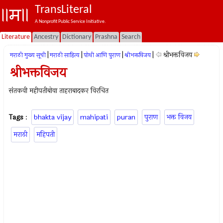
TransLiteral
A Nonprofit Public Service Initiative.
Literature
Ancestry
Dictionary
Prashna
Search
|
|
|
|
श्रीभक्तविजय
मराठी मुख्य सूची
मराठी साहित्य
पोथी आणि पुराण
श्रीभक्तविजय
श्रीभक्तविजय
संतकवी महीपतीबोवा ताहराबादकर विरचित
Tags
:
bhakta vijay
mahipati
puran
पुराण
भक्त विजय
मराठी
महिपती