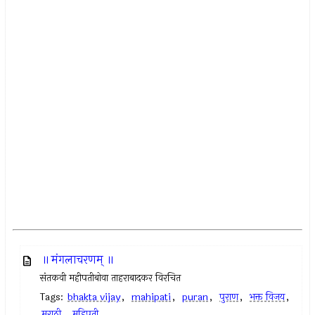
॥ मंगलाचरणम् ॥
संतकवी महीपतीबोवा ताहराबादकर विरचित
Tags:
bhakta vijay
,
mahipati
,
puran
,
पुराण
,
भक्त विजय
,
मराठी
,
महिपती