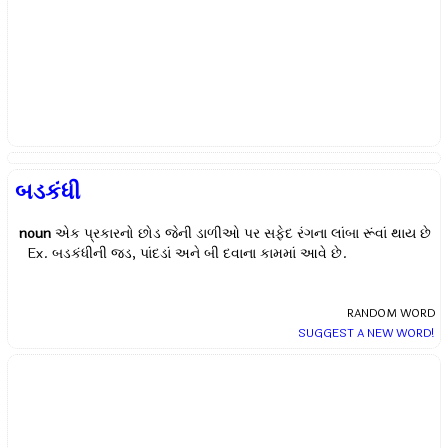
બડકંધી
noun
એક પ્રકારનો છોડ જેની ડાળીઓ પર સફેદ રંગના લાંબા રૂંવાં થાય છે
Ex.
બડકંધીની જડ, પાંદડાં અને બી દવાના કામમાં આવે છે.
RANDOM WORD
SUGGEST A NEW WORD!