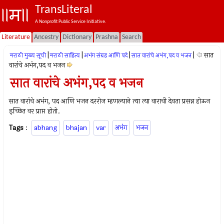
TransLiteral
A Nonprofit Public Service Initiative.
Literature
Ancestry
Dictionary
Prashna
Search
|
|
|
|
सात
मराठी मुख्य सूची
मराठी साहित्य
अभंग संग्रह आणि पदे
सात वारांचे अभंग,पद व भजन
वारांचे अभंग,पद व भजन
सात वारांचे अभंग,पद व भजन
सात वारांचे अभंग, पद आणि भजन दररोज म्हणल्याने त्या त्या वाराची देवता प्रसन्न होऊन
इच्छित वर प्राप्त होतो.
Tags
:
abhang
bhajan
var
अभंग
भजन