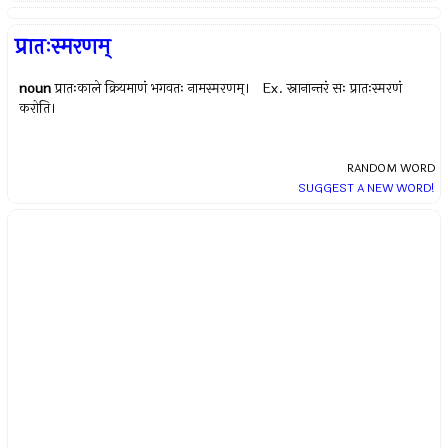
प्रातःस्मरणम्
noun
प्रातःकाले क्रियमाणं भगवतः नामस्मरणम्। Ex.
स्नानान्तरं सः प्रातःस्मरणं
करोति।
RANDOM WORD
SUGGEST A NEW WORD!