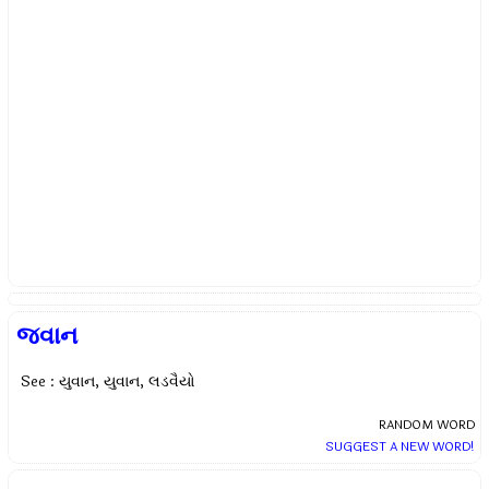
જવાન
See : યુવાન, યુવાન, લડવૈયો
RANDOM WORD
SUGGEST A NEW WORD!