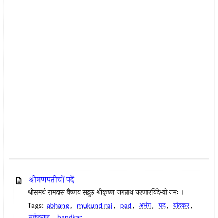
श्रीगणपतीचीं पदें
श्रीसमर्थ रामदास वैष्णव सद्गुरु श्रीकृष्ण जगन्नाथ चरणारविंदेभ्यो नमः ।
Tags:
abhang
,
mukund raj
,
pad
,
अभंग
,
पद
,
बांदकर
,
मुकुंदराज
,
bandkar