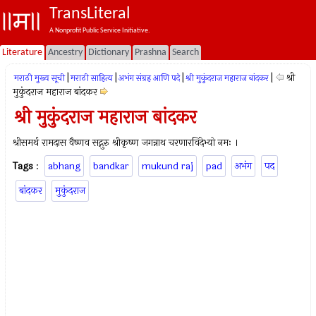
TransLiteral
A Nonprofit Public Service Initiative.
Literature
Ancestry
Dictionary
Prashna
Search
|
|
|
|
श्री
मराठी मुख्य सूची
मराठी साहित्य
अभंग संग्रह आणि पदे
श्री मुकुंदराज महाराज बांदकर
मुकुंदराज महाराज बांदकर
श्री मुकुंदराज महाराज बांदकर
श्रीसमर्थ रामदास वैष्णव सद्गुरु श्रीकृष्ण जगन्नाथ चरणारविंदेभ्यो नमः ।
Tags
:
abhang
bandkar
mukund raj
pad
अभंग
पद
बांदकर
मुकुंदराज