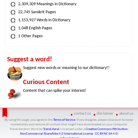
2,309,309 Meanings in Dictionary
22,745 Sanskrit Pages
1,153,927 Words in Dictionary
1,048 English Pages
1 Other Pages
Suggest a word!
Suggest new words or meaning to our dictionary!!
Curious Content
Content that can spike your interest!
contact us
disclaimer
about us
By using this page, you agree to the
Terms of Service
. If you disagree, please close your browser
immediately and remove all content that might have downloaded on your computer.
TransLiteration Work
by
TransLiteral
is licensed under a
Creative Commons Attribution-
NonCommercial-ShareAlike 4.0 International License
. (
CC BY-NC-SA 4.0
)