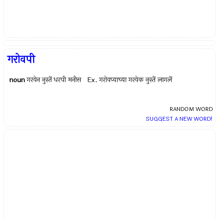
गरोवपी
noun
गरयेन नुस्तें धरपी मनीस Ex.
गरोवप्याच्या गरयेक नुस्तें लागलें
RANDOM WORD
SUGGEST A NEW WORD!