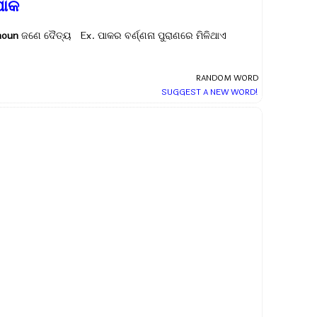
ପାକ
noun
ଜଣେ ଦୈତ୍ୟ Ex.
ପାକର ବର୍ଣ୍ଣନା ପୁରାଣରେ ମିଳିଥାଏ
RANDOM WORD
SUGGEST A NEW WORD!