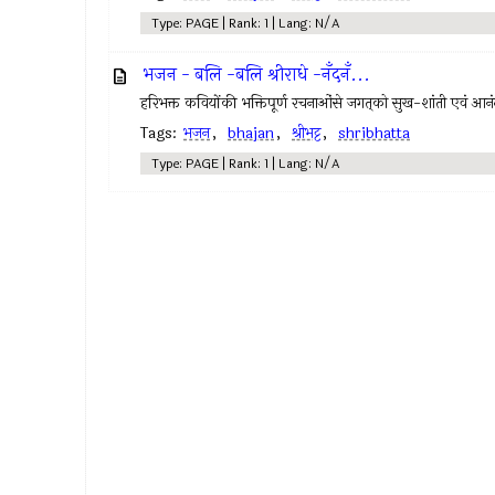
Type: PAGE | Rank: 1 | Lang: N/A
भजन - बलि -बलि श्रीराधे -नँदनँ...
हरिभक्त कवियोंकी भक्तिपूर्ण रचनाओंसे जगत्‌को सुख-शांती एवं आनंदकी
Tags:
भजन
,
bhajan
,
श्रीभट्ट
,
shribhatta
Type: PAGE | Rank: 1 | Lang: N/A