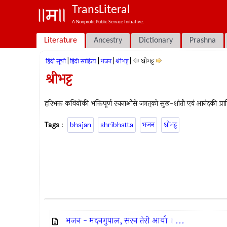
TransLiteral
A Nonprofit Public Service Initiative.
Literature
Ancestry
Dictionary
Prashna
|
|
|
|
श्रीभट्ट
हिंदी सूची
हिंदी साहित्य
भजन
श्रीभट्ट
श्रीभट्ट
हरिभक्त कवियोंकी भक्तिपूर्ण रचनाओंसे जगत्‌को सुख-शांती एवं आनंदकी प्राप्त
Tags
:
bhajan
shribhatta
भजन
श्रीभट्ट
भजन - मदनगुपाल, सरन तेरी आयौ । ...