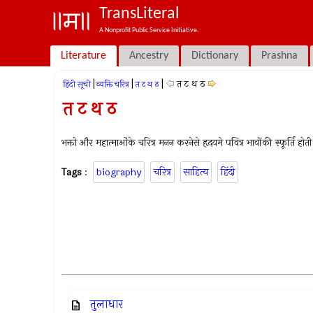
TransLiteral
A Nonprofit Public Service Initiative.
Literature
Ancestry
Dictionary
Prashna
|
|
|
त ट थ ठ
हिंदी सूची
व्यक्ति चरित्र
त ट थ ठ
त ट थ ठ
भक्तो और महात्माओंके चरित्र मनन करनेसे हृदयमे पवित्र भावोंकी स्फूर्ति होती 
Tags
:
biography
चरित्र
साहित्य
हिंदी
तुलाधार