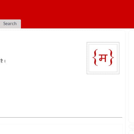
Search
है ।